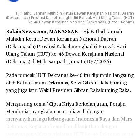
“Program ini hadir untuk mencegah penyimpangan dan
berhasil diretas, dengan membuka 90 akun kripto dan
tindak pidana korupsi, sekaligus memastikan program
membuka 45 rekening bank yang diperintahkan oleh
Hj. Fathul Jannah Muhidin Ketua Dewan Kerajinan Nasional Daerah
pembangunan berjalan akuntabel dan tepat sasaran. Ini
Alcaz dan Tesevetanov.
(Dekranasda) Provinsi Kalsel menghadiri Puncak Hari Ulang Tahun (HUT)
terintegrasi dengan program Jamintel Kejaksaan Agung
ke-46 Dewan Kerajinan Nasional (Dekranas). (Foto : Adpim)
RI Bersama APEDNAS dan SMSI menjadi bagian dalam
BalainNews.com, MAKASSAR
– Hj. Fathul Jannah
Dalam melancarkan aksinya, komplotan peretas ini
program itu melalui pembentukan Pokja Newsroom,”
Muhidin Ketua Dewan Kerajinan Nasional Daerah
sengaja bekerja pada hari libur. Mereka memanfaatkan
tegasnya.
(Dekranasda) Provinsi Kalsel menghadiri Puncak Hari
momen libur untuk menjebol sistem keamanan bank,
Ulang Tahun (HUT) ke-46 Dewan Kerajinan Nasional
dan menguras habis rekening nasabah.
Sementara itu, Ketua SMSI Provinsi Lampung Donny
(Dekranas) di Makasar pada Jumat (10/7/2026).
Irawan berharap kepengurusan Pokja Newsroom Jaga
Hasil penyelidikan polisi, mereka selalu menargetkan
Desa yang baru dikukuhkan mampu menjalankan tugas
Pada puncak HUT Dekranas ke-46 itu dipimpin langsung
bank milik pemerintah daerah. Bahkan, setelah berhasil
sebagai jembatan informasi sekaligus mitra pemerintah
oleh Ketua Umum Dekranas, Selvi Gibran Rakabuming
menjebol Bank Jambi, komplotan ini juga sudah
dan Kejaksaan dalam mengawal pembangunan desa.
yang juga istri Wakil Presiden Gibran Rakabuming Raka.
menargetkan bank lainnya.
“Kami berharap Pokja Newsroom Jaga Desa Provinsi
Mengusung tema “Cipta Kriya Berkelanjutan, Perajin
“Kalau tidak kita tangkap, mereka sudah menargetkan
Lampung mampu menjadi wadah kolaborasi antara
Mendunia”, rangkaian acara diawali dengan
bank lain, dan tinggal beraksi saja. Semua sudah mereka
media, Kejaksaan, pemerintah daerah, dan pemerintah
menyanyikan lagu kebangsaan Indonesia Raya dan Mars
siapkan, termasuk rekening bank, serta akun kriptonya,”
desa. Kehadiran pokja ini bukan untuk mencari
Dekranas. Kegiatan kemudian dilanjutkan dengan
ujar Taufik.
kesalahan, tetapi memberikan edukasi, pendampingan,
penayangan video perjalanan HUT ke-46 Dekranas serta