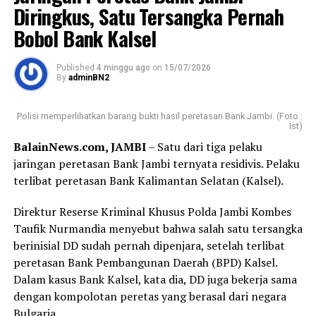
Lampung dilakukan langsung oleh Ketua Umum SMSI
Diringkus, Satu Tersangka Pernah
Pusat, Firdaus. Sementara pelantikan Pokja Newsroom
Bobol Bank Kalsel
Jaga Desa tingkat kabupaten/kota dipimpin Ketua SMSI
Provinsi Lampung, Donny Irawan, SE.
Published
4 minggu ago
on
15/07/2026
By
adminBN2
Ketua Umum SMSI Pusat Firdaus mengatakan, Pokja
Newsroom Jaga Desa dibangun melalui sistem jejaring
Polisi memperlihatkan barang bukti hasil peretasan Bank Jambi. (Foto :
yang terintegrasi dari pusat hingga daerah sehingga
Ist)
setiap persoalan yang terjadi di desa dapat segera
BalainNews.com, JAMBI
– Satu dari tiga pelaku
diketahui melalui media monitoring yang berada di
jaringan peretasan Bank Jambi ternyata residivis. Pelaku
ABPEDNAS dan dicarikan solusi sebelum berkembang
terlibat peretasan Bank Kalimantan Selatan (Kalsel).
menjadi persoalan hukum.
Direktur Reserse Kriminal Khusus Polda Jambi Kombes
“Alurnya nanti ada Newsroom Pusat, ada koordinator
Taufik Nurmandia menyebut bahwa salah satu tersangka
Pokja Newsroom di tingkat provinsi, kemudian di tingkat
berinisial DD sudah pernah dipenjara, setelah terlibat
kabupaten/kota. Dan di setiap kabupaten membentuk
peretasan Bank Pembangunan Daerah (BPD) Kalsel.
Kordinator kecamatan dengan anggota terdiri dari
Dalam kasus Bank Kalsel, kata dia, DD juga bekerja sama
berbagai desa. Program ini dibentuk untuk mengurai
dengan kompolotan peretas yang berasal dari negara
berbagai persoalan yang muncul di tingkat desa agar
Bulgaria.