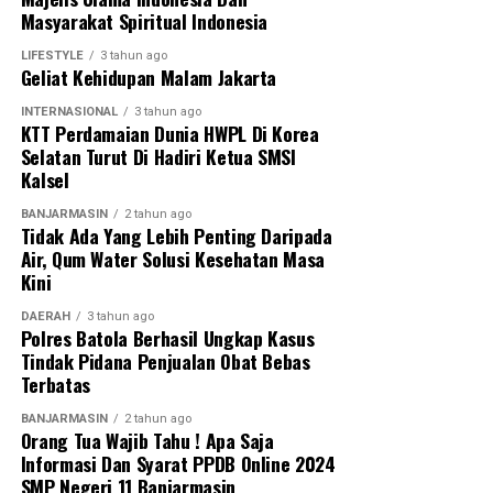
Masyarakat Spiritual Indonesia
budaya service excellence, mengembangkan inovasi
digital, serta meningkatkan kompetensi sumber daya
LIFESTYLE
3 tahun ago
Geliat Kehidupan Malam Jakarta
manusia agar mampu memberikan pengalaman terbaik
bagi seluruh nasabah,” tambahnya.
INTERNASIONAL
3 tahun ago
KTT Perdamaian Dunia HWPL Di Korea
Mitra menegaskan bahwa penghargaan ini bukanlah
Selatan Turut Di Hadiri Ketua SMSI
Kalsel
akhir dari pencapaian, melainkan menjadi penyemangat
bagi Bank Kalsel untuk terus menghadirkan layanan
BANJARMASIN
2 tahun ago
yang semakin responsif, adaptif, dan relevan dengan
Tidak Ada Yang Lebih Penting Daripada
Air, Qum Water Solusi Kesehatan Masa
kebutuhan masyarakat.
Kini
Sejalan dengan semangat Setia Melayani, Melaju
DAERAH
3 tahun ago
Bersama, Bank Kalsel akan terus berkomitmen
Polres Batola Berhasil Ungkap Kasus
memperkuat transformasi layanan, baik melalui
Tindak Pidana Penjualan Obat Bebas
Terbatas
peningkatan kualitas frontliner maupun pengembangan
berbagai kanal digital, sehingga mampu memberikan
BANJARMASIN
2 tahun ago
pengalaman perbankan yang semakin baik serta
Orang Tua Wajib Tahu ! Apa Saja
Informasi Dan Syarat PPDB Online 2024
mendukung pertumbuhan ekonomi Kalimantan Selatan.
SMP Negeri 11 Banjarmasin
[adv/riv]