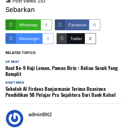
Post Views:
253
Sebarkan
WhatsApp
0
Facebook
0
Messenger
0
Twitter
0
RELATED TOPICS:
UP NEXT
Haul Ke-9 Haji Leman, Paman Birin : Beliau Sosok Yang
Komplit
DON'T MISS
Sekolah Al Firdaus Banjarmasin Terima Beasiswa
Pendidikan 50 Pelajar Pra Sejahtera Dari Bank Kalsel
adminBN2