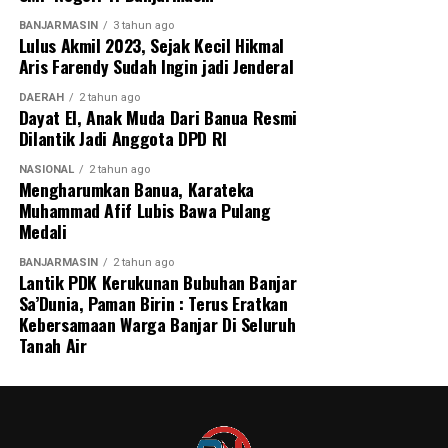
BANJARMASIN
3 tahun ago
Lulus Akmil 2023, Sejak Kecil Hikmal
Post Views:
77
Aris Farendy Sudah Ingin jadi Jenderal
Sebarkan
DAERAH
2 tahun ago
Dayat El, Anak Muda Dari Banua Resmi
WhatsApp
0
Facebook
0
Dilantik Jadi Anggota DPD RI
NASIONAL
2 tahun ago
Messenger
0
Twitter
0
Mengharumkan Banua, Karateka
Muhammad Afif Lubis Bawa Pulang
Medali
BANJARMASIN
2 tahun ago
Lantik PDK Kerukunan Bubuhan Banjar
Sa’Dunia, Paman Birin : Terus Eratkan
Kebersamaan Warga Banjar Di Seluruh
Tanah Air