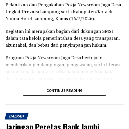
Pelantikan dan Pengukuhan Pokja Newsroom Jaga Desa
tingkat Provinsi Lampung serta Kabupaten/Kota di
Yunna Hotel Lampung, Kamis (16/7/2026).
Kegiatan ini merupakan bagian dari dukungan SMSI
dalam tata kelola pemerintahan desa yang transparan,
akuntabel, dan bebas dari penyimpangan hukum.
Program Pokja Newsroom Jaga Desa bertujuan
memberikan pendampingan, pengawalan, serta literasi
hukum kepada aparatur desa dalam mengelola dana
desa maupun aset desa sesuai ketentuan peraturan
perundang-undangan.
CONTINUE READING
Program ini juga menjadi bagian dari implementasi
Program Jaksa Garda Desa (Jaga Desa) yang diinisiasi
Kejaksaan Agung RI.
DAERAH
Jaringan Peretas Bank Jambi
Pelantikan Pokja Newsroom Jaga Desa tingkat Provinsi