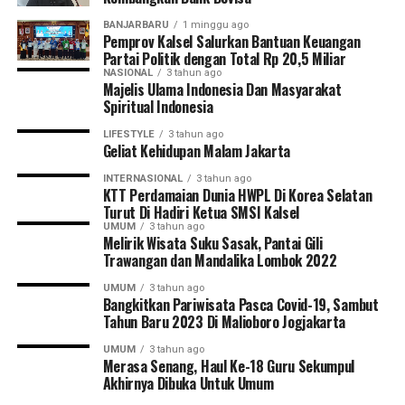
BANJARBARU
1 minggu ago
Pemprov Kalsel Salurkan Bantuan Keuangan
Partai Politik dengan Total Rp 20,5 Miliar
NASIONAL
3 tahun ago
Majelis Ulama Indonesia Dan Masyarakat
Spiritual Indonesia
LIFESTYLE
3 tahun ago
Geliat Kehidupan Malam Jakarta
INTERNASIONAL
3 tahun ago
KTT Perdamaian Dunia HWPL Di Korea Selatan
Turut Di Hadiri Ketua SMSI Kalsel
UMUM
3 tahun ago
Melirik Wisata Suku Sasak, Pantai Gili
Trawangan dan Mandalika Lombok 2022
UMUM
3 tahun ago
Bangkitkan Pariwisata Pasca Covid-19, Sambut
Tahun Baru 2023 Di Malioboro Jogjakarta
UMUM
3 tahun ago
Merasa Senang, Haul Ke-18 Guru Sekumpul
Akhirnya Dibuka Untuk Umum