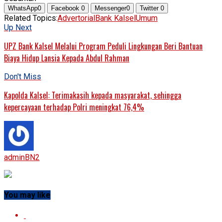
WhatsApp
0
Facebook
0
Messenger
0
Twitter
0
Related Topics:
Advertorial
Bank Kalsel
Umum
Up Next
UPZ Bank Kalsel Melalui Program Peduli Lingkungan Beri Bantuan
Biaya Hidup Lansia Kepada Abdul Rahman
Don't Miss
Kapolda Kalsel: Terimakasih kepada masyarakat, sehingga
kepercayaan terhadap Polri meningkat 76,4%
adminBN2
You may like