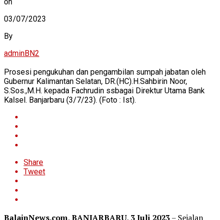
on
03/07/2023
By
adminBN2
Prosesi pengukuhan dan pengambilan sumpah jabatan oleh
Gubernur Kalimantan Selatan, DR.(HC).H.Sahbirin Noor,
S.Sos.,M.H. kepada Fachrudin ssbagai Direktur Utama Bank
Kalsel. Banjarbaru (3/7/23). (Foto : Ist).
Share
Tweet
BalainNews.com, BANJARBARU, 3 Juli 2023
– Sejalan