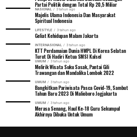
Partai Politik dengan Total Rp 20,5 Miliar
NASIONAL
3 tahun ago
Majelis Ulama Indonesia Dan Masyarakat
Spiritual Indonesia
LIFESTYLE
3 tahun ago
Geliat Kehidupan Malam Jakarta
INTERNASIONAL
3 tahun ago
KTT Perdamaian Dunia HWPL Di Korea Selatan
Turut Di Hadiri Ketua SMSI Kalsel
UMUM
3 tahun ago
Melirik Wisata Suku Sasak, Pantai Gili
Trawangan dan Mandalika Lombok 2022
UMUM
3 tahun ago
Bangkitkan Pariwisata Pasca Covid-19, Sambut
Tahun Baru 2023 Di Malioboro Jogjakarta
UMUM
3 tahun ago
Merasa Senang, Haul Ke-18 Guru Sekumpul
Akhirnya Dibuka Untuk Umum