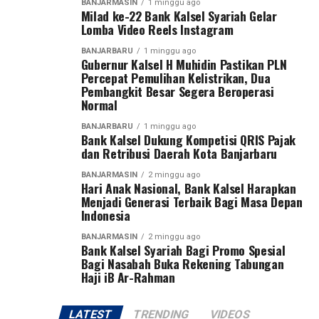
BANJARMASIN
1 minggu ago
Rekening Zakat, Infak dan Sedekah:
Milad ke-22 Bank Kalsel Syariah Gelar
Lomba Video Reels Instagram
Bank Kalsel Syariah:
BANJARBARU
1 minggu ago
6500844928 (Zakat)
Gubernur Kalsel H Muhidin Pastikan PLN
Percepat Pemulihan Kelistrikan, Dua
6500846214 (Infak dan sedekah)
Pembangkit Besar Segera Beroperasi
A.n Unit Pengumpul Zakat Bank Kalsel
Normal
Konsultasi dan Konfirmasi transfer via WA Center UPZ
BANJARBARU
1 minggu ago
Bank Kalsel: 0811505153
Bank Kalsel Dukung Kompetisi QRIS Pajak
dan Retribusi Daerah Kota Banjarbaru
#UPZBankKalsel #bankkalsel #bankkalselsyariah
BANJARMASIN
2 minggu ago
#Baznas #Baznaskalsel lebih sedikit
Hari Anak Nasional, Bank Kalsel Harapkan
Menjadi Generasi Terbaik Bagi Masa Depan
Post Views:
34
Indonesia
Sebarkan
BANJARMASIN
2 minggu ago
Bank Kalsel Syariah Bagi Promo Spesial
Bagi Nasabah Buka Rekening Tabungan
WhatsApp
0
Facebook
0
Haji iB Ar-Rahman
Messenger
0
Twitter
0
LATEST
TRENDING
VIDEOS