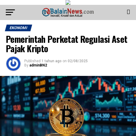
EKONOMI
Pemerintah Perketat Regulasi Aset
Pajak Kripto
Published
1 tahun ago
on
02/08/2025
By
adminBN2