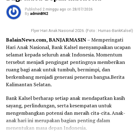
Jalan S. Parman, Banjarmasin.
Published
2 minggu ago
on
28/07/2026
By
adminBN2
Sesampainya di sana, saya disambut dengan ramah oleh
petugas keamanan yang memberikan formulir serta
Flyer Hari Anak Nasional 2026. (Foto : Humas-BankKalsel)
nomor antrean. Yang membuat saya terkesan, bahkan
BalainNews.com, BANJARMASIN
– Memperingati
sebelum formulir selesai saya isi, nomor antrean saya
Hari Anak Nasional, Bank Kalsel menyampaikan ucapan
sudah dipanggil. Proses pembukaan rekening
selamat kepada seluruh anak Indonesia. Momentum
berlangsung cepat, tertib, dan pelayanan yang diberikan
tersebut menjadi pengingat pentingnya memberikan
terasa ramah serta membantu.
ruang bagi anak untuk tumbuh, bermimpi, dan
berkembang menjadi generasi penerus bangsa.Berita
Bagi sebagian orang, membuka rekening mungkin
Kalimantan Selatan.
merupakan hal biasa. Namun bagi saya, hari ini menjadi
langkah awal yang penuh makna. Tabungan Haji bukan
Bank Kalsel berharap setiap anak mendapatkan kasih
sekadar buku tabungan, melainkan ikhtiar kecil untuk
sayang, perlindungan, serta kesempatan untuk
mendekatkan diri pada impian besar, yaitu memenuhi
mengembangkan potensi dan meraih cita-cita. Anak-
panggilan Allah SWT ke Tanah Suci.
anak hari ini merupakan bagian penting dalam
menentukan masa depan Indonesia.
Terima kasih kepada Bank Kalsel Syariah atas pelayanan
yang baik serta program yang mendorong masyarakat