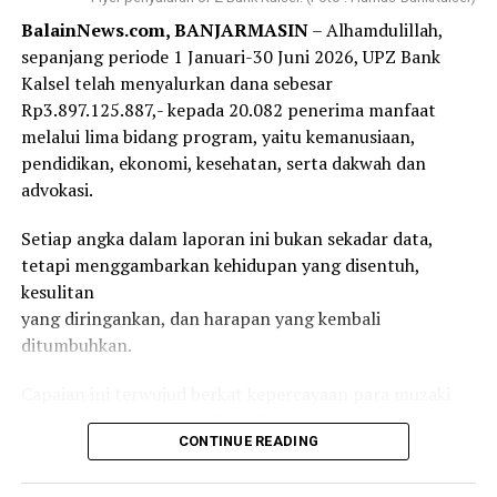
“Ternyata urusannya mudah, asal semua kelengkapan
BalainNews.com, BANJARMASIN
– Alhamdulillah,
administrasi seperti buku tabungan, kartu ATM lama
Messenger
0
Twitter
0
sepanjang periode 1 Januari-30 Juni 2026, UPZ Bank
dan KTP lengkap. Juga tak menunggu lama, karyawan di
Kalsel telah menyalurkan dana sebesar
CS langsung memberikan kartu ATM yang baru,”
Rp3.897.125.887,- kepada 20.082 penerima manfaat
jelasnya.
melalui lima bidang program, yaitu kemanusiaan,
pendidikan, ekonomi, kesehatan, serta dakwah dan
Masa berlaku kartu ATM Bank Kalsel sendiri selama 5
advokasi.
tahun, misal sekarang di tahun 2023, baru expired pada
tahun 2028 mendatang. “Dan yang pasti tak ada
Setiap angka dalam laporan ini bukan sekadar data,
pungutan alias gratis. Jadi sangat mudah,” imbuhnya.
tetapi menggambarkan kehidupan yang disentuh,
[adv/riv]
kesulitan
yang diringankan, dan harapan yang kembali
Post Views:
43
ditumbuhkan.
Sebarkan
Capaian ini terwujud berkat kepercayaan para muzaki
khususnya Karyawan/ti Bank Kalsel, munfik, dan
WhatsApp
0
Facebook
0
CONTINUE READING
donatur yang telah menitipkan zakat, infak, serta
sedekahnya
Messenger
0
Twitter
0