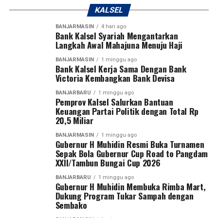
melalui UPZ Bank Kalsel.
KALSEL
Dari satu amanah yang ditunaikan, lahir ribuan manfaat.
BANJARMASIN
4 hari ago
Dari satu kepedulian yang diberikan, tumbuh harapan
Bank Kalsel Syariah Mengantarkan
Langkah Awal Mahajuna Menuju Haji
bagi mereka yang membutuhkan.
BANJARMASIN
1 minggu ago
“Terima kasih telah menjadi bagian dari perjalanan
Bank Kalsel Kerja Sama Dengan Bank
Victoria Kembangkan Bank Devisa
kebaikan ini. Semoga setiap rupiah yang ditunaikan
menjadi keberkahan bagi pemberi, kekuatan bagi
BANJARBARU
1 minggu ago
Pemprov Kalsel Salurkan Bantuan
penerima, dan manfaat yang terus mengalir untuk
Keuangan Partai Politik dengan Total Rp
Banua,” ungkap UPZ Bank Kalsel
20,5 Miliar
Bagi Donatur dan Sahabat Bank Kalsel yang ingin
BANJARMASIN
1 minggu ago
Gubernur H Muhidin Resmi Buka Turnamen
menyisihkan sebagian hartanya untuk membantu
Sepak Bola Gubernur Cup Road to Pangdam
saudara kita yang membutuhkan, kamu bisa ikut
XXII/Tambun Bungai Cup 2026
berpartisipasi dalam program-program kegiatan yang
BANJARBARU
1 minggu ago
dinisiasi oleh UPZ Bank Kalsel dengan menyalurkan
Gubernur H Muhidin Membuka Rimba Mart,
zakat, infak, dan sedekah melalui UPZ Bank Kalsel.
Dukung Program Tukar Sampah dengan
Sembako
[adv/riv]