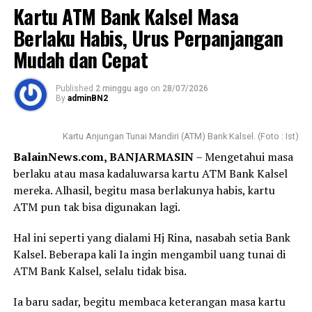
Kartu ATM Bank Kalsel Masa
Program ini berlaku merata dan dapat diakses di 13
Berlaku Habis, Urus Perpanjangan
jaringan kantor Bank Kalsel Syariah yang tersebar di
Mudah dan Cepat
seluruh wilayah Kalimantan Selatan, yaitu : KCS
Banjarmasin, KCS Kandangan, KCPS Handil Bakti, KCPS
Published
2 minggu ago
on
28/07/2026
Gatot Subroto, KCPS Banjarbaru QMall, dan KCPS
By
adminBN2
Martapura.
Kartu Anjungan Tunai Mandiri (ATM) Bank Kalsel. (Foto : Ist)
Kemudian juga dapat di akses melalui, KCPS Pelaihari,
BalainNews.com, BANJARMASIN
– Mengetahui masa
KCPS Barabai, KCPS Amuntai, KCPS Paringin, KCPS
berlaku atau masa kadaluwarsa kartu ATM Bank Kalsel
Batulicin, KCPS Rantau dan KCPS Tanjung.
mereka. Alhasil, begitu masa berlakunya habis, kartu
Manajemen Bank Kalsel menyampaikan, sagi masyarakat
ATM pun tak bisa digunakan lagi.
Kalimantan Selatan yang sudah berniat untuk
Hal ini seperti yang dialami Hj Rina, nasabah setia Bank
menabung demi ibadah haji, momen Milad ke-22 Bank
Kalsel. Beberapa kali Ia ingin mengambil uang tunai di
Kalsel Syariah ini menjadi kesempatan yang sangat
ATM Bank Kalsel, selalu tidak bisa.
tepat untuk segera memulai langkah awal yang berkah
dengan bonus ekstra.
Ia baru sadar, begitu membaca keterangan masa kartu