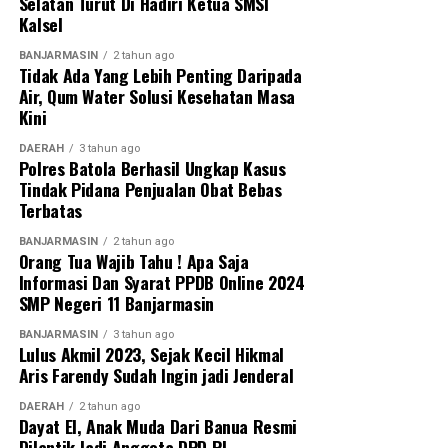
Selatan Turut Di Hadiri Ketua SMSI
Kalsel
BANJARMASIN
2 tahun ago
Tidak Ada Yang Lebih Penting Daripada
Air, Qum Water Solusi Kesehatan Masa
Kini
DAERAH
3 tahun ago
Polres Batola Berhasil Ungkap Kasus
Tindak Pidana Penjualan Obat Bebas
Terbatas
BANJARMASIN
2 tahun ago
Orang Tua Wajib Tahu ! Apa Saja
Informasi Dan Syarat PPDB Online 2024
SMP Negeri 11 Banjarmasin
BANJARMASIN
3 tahun ago
Lulus Akmil 2023, Sejak Kecil Hikmal
Aris Farendy Sudah Ingin jadi Jenderal
DAERAH
2 tahun ago
Dayat El, Anak Muda Dari Banua Resmi
Dilantik Jadi Anggota DPD RI