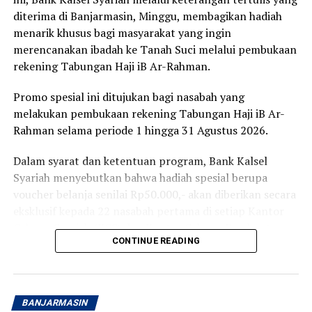
diterima di Banjarmasin, Minggu, membagikan hadiah
menarik khusus bagi masyarakat yang ingin
merencanakan ibadah ke Tanah Suci melalui pembukaan
rekening Tabungan Haji iB Ar-Rahman.
Promo spesial ini ditujukan bagi nasabah yang
melakukan pembukaan rekening Tabungan Haji iB Ar-
Rahman selama periode 1 hingga 31 Agustus 2026.
Dalam syarat dan ketentuan program, Bank Kalsel
Syariah menyebutkan bahwa hadiah spesial berupa
voucher belanja senilai Rp50.000,- akan diberikan secara
eksklusif kepada 22 nasabah pertama di setiap Kantor
Cabang Syariah (KCS) dan Kantor Cabang Pembantu
CONTINUE READING
Syariah (KCPS).
Untuk mendapatkan hadiah tersebut, nasabah hanya
perlu melakukan pembukaan rekening dengan setoran
BANJARMASIN
awal lebih dari Rp220.000,- per orang.