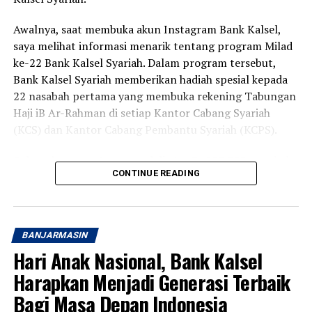
Awalnya, saat membuka akun Instagram Bank Kalsel,
saya melihat informasi menarik tentang program Milad
ke-22 Bank Kalsel Syariah. Dalam program tersebut,
Bank Kalsel Syariah memberikan hadiah spesial kepada
22 nasabah pertama yang membuka rekening Tabungan
Haji iB Ar-Rahman di setiap Kantor Cabang Syariah
(KCS) dan Kantor Cabang Pembantu Syariah (KCPS).
Cukup dengan setoran awal di atas Rp220.000, nasabah
CONTINUE READING
berkesempatan memperoleh voucher belanja senilai
Rp50.000. Program ini berlangsung pada 1 hingga 31
Agustus 2026 di 13 Kantor Cabang Syariah dan Kantor
Cabang Pembantu Syariah Bank Kalsel Syariah yang
BANJARMASIN
tersebar di Kalimantan Selatan.
Hari Anak Nasional, Bank Kalsel
Karena tanggal 1 dan 2 Agustus bertepatan dengan hari
Harapkan Menjadi Generasi Terbaik
Sabtu dan Minggu, saya baru bisa datang pada Senin
Bagi Masa Depan Indonesia
pagi ke Kantor Cabang Syariah Bank Kalsel Syariah di