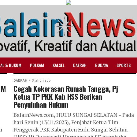
NAL & HUKUM
POLKAM
KALSEL
DAERAH
BUDAYA
SPORTS
DAERAH
3 tahun ago
JM
Cegah Kekerasan Rumah Tangga, Pj
Ketua TP PKK Kab HSS Berikan
Penyuluhan Hukum
BalainNews.com, HULU SUNGAI SELATAN – Pada
hari Senin (13/11/2023), Penjabat Ketua Tim
n
Penggerak PKK Kabupaten Hulu Sungai Selatan
(HSS) Hj. Rusnawati Hermansyah,SE membuka