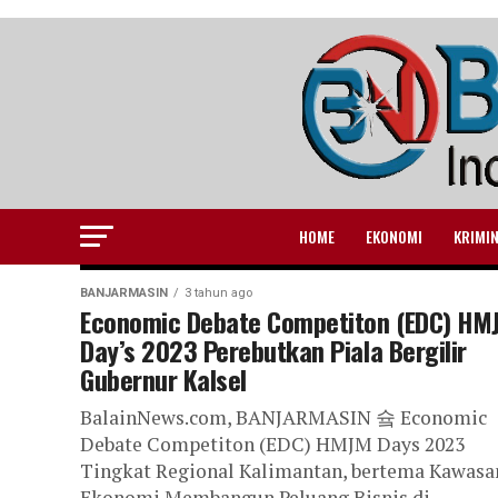
HOME
EKONOMI
KRIMI
BANJARMASIN
3 tahun ago
Economic Debate Competiton (EDC) HM
Day’s 2023 Perebutkan Piala Bergilir
Gubernur Kalsel
BalainNews.com, BANJARMASIN 슠 Economic
Debate Competiton (EDC) HMJM Days 2023
Tingkat Regional Kalimantan, bertema Kawasa
Ekonomi Membangun Peluang Bisnis di