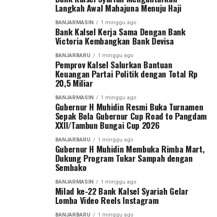
Langkah Awal Mahajuna Menuju Haji
dan menjadi generasi terbaik bagi masa depan
Gubernur H. Muhidin secara resmi membuka Turnamen
Indonesia,” demikian pesan Bank Kalsel. [adv/riv]
Sepak Bola Gubernur Cup Road to Pangdam
BANJARMASIN
1 minggu ago
Bank Kalsel Kerja Sama Dengan Bank
XXII/Tambun Bungai Cup 2026.
Victoria Kembangkan Bank Devisa
Post Views:
36
Sementara itu, Pangdam XXII/Tambun Bungai Mayjen
Sebarkan
BANJARBARU
1 minggu ago
Pemprov Kalsel Salurkan Bantuan
TNI Zainal Arifin menegaskan turnamen ini merupakan
Keuangan Partai Politik dengan Total Rp
langkah nyata Kodam XXII/Tambun Bungai dalam
20,5 Miliar
WhatsApp
0
Facebook
0
membangun ekosistem pembinaan sepak bola di dua
BANJARMASIN
1 minggu ago
wilayah yang berada di bawah tanggung jawabnya, yakni
Gubernur H Muhidin Resmi Buka Turnamen
Messenger
0
Twitter
0
Kalimantan Selatan dan Kalimantan Tengah.
Sepak Bola Gubernur Cup Road to Pangdam
XXII/Tambun Bungai Cup 2026
Menurut Pangdam, sebagai kodam yang baru berdiri
BANJARBARU
1 minggu ago
sekitar satu tahun, diperlukan wadah kompetisi yang
Gubernur H Muhidin Membuka Rimba Mart,
Dukung Program Tukar Sampah dengan
mampu menjaring talenta-talenta muda terbaik.
Sembako
“Karena kita baru berdiri sekitar satu tahun dan
BANJARMASIN
1 minggu ago
Milad ke-22 Bank Kalsel Syariah Gelar
memiliki dua wilayah, yaitu Kalimantan Tengah dan
Lomba Video Reels Instagram
Kalimantan Selatan. Oleh karena itu, kami menggelar
turnamen sepak bola ini untuk mencari bibit-bibit anak
BANJARBARU
1 minggu ago