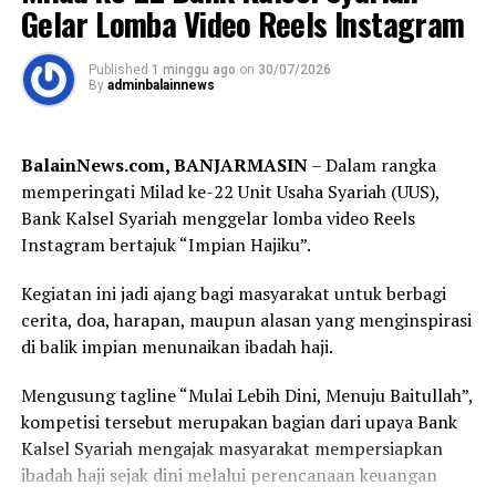
Kedatangan Gubernur H. Muhidin disambut Pangdam
Post Views:
28
Gelar Lomba Video Reels Instagram
XXII/Tambun Bungai Mayjen TNI Zainal Arifin bersama
Sebarkan
jajaran Forum Koordinasi Pimpinan Daerah
Published
1 minggu ago
on
30/07/2026
By
adminbalainnews
(Forkopimda) Kalimantan Selatan, di antaranya Ketua
WhatsApp
0
Facebook
0
DPRD Provinsi Kalimantan Selatan, Danrem
101/Antasari, Danlanal Banjarmasin, Sekretaris Daerah
Messenger
0
Twitter
0
BalainNews.com, BANJARMASIN
– Dalam rangka
Provinsi Kalimantan Selatan, Bupati Hulu Sungai
memperingati Milad ke-22 Unit Usaha Syariah (UUS),
Tengah, serta jajaran TNI, Polri, dan pemerintah daerah.
Bank Kalsel Syariah menggelar lomba video Reels
Instagram bertajuk “Impian Hajiku”.
Dalam sambutannya, Gubernur H. Muhidin mengajak
seluruh peserta menjadikan turnamen sebagai ajang
Kegiatan ini jadi ajang bagi masyarakat untuk berbagi
memperkuat persaudaraan sekaligus membangun
cerita, doa, harapan, maupun alasan yang menginspirasi
prestasi sepak bola Banua.
di balik impian menunaikan ibadah haji.
“Semoga seluruh rangkaian kegiatan ini berjalan dengan
Mengusung tagline “Mulai Lebih Dini, Menuju Baitullah”,
baik, lancar, serta mendapat bimbingan dan petunjuk
kompetisi tersebut merupakan bagian dari upaya Bank
dari Allah SWT. Atas nama Pemerintah Provinsi
Kalsel Syariah mengajak masyarakat mempersiapkan
Kalimantan Selatan, saya menyampaikan apresiasi
ibadah haji sejak dini melalui perencanaan keuangan
kepada Pangdam XXII/Tambun Bungai beserta seluruh