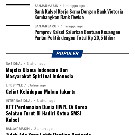
Kalimantan Tengah di tingkat nasional bahkan
BANJARMASIN
1 minggu ago
Bank Kalsel Kerja Sama Dengan Bank Victoria
internasional.
Kembangkan Bank Devisa
Pembukaan turnamen semakin meriah dengan laga
BANJARBARU
1 minggu ago
Pemprov Kalsel Salurkan Bantuan Keuangan
perdana yang mempertemukan tim Kabupaten Tapin
Partai Politik dengan Total Rp 20,5 Miliar
melawan Kabupaten Hulu Sungai Utara (HSU). Kegiatan
ini juga mendapat dukungan penuh dari PSSI
Kalimantan Selatan, KONI Kalimantan Selatan, serta
POPULER
berbagai organisasi olahraga lainnya sebagai bentuk
NASIONAL
3 tahun ago
komitmen bersama dalam memajukan sepak bola dan
Majelis Ulama Indonesia Dan
melahirkan generasi atlet berprestasi di Banua.
Masyarakat Spiritual Indonesia
[adv/adpim]
LIFESTYLE
3 tahun ago
Geliat Kehidupan Malam Jakarta
Post Views:
19
INTERNASIONAL
3 tahun ago
Sebarkan
KTT Perdamaian Dunia HWPL Di Korea
Selatan Turut Di Hadiri Ketua SMSI
Kalsel
WhatsApp
0
Facebook
0
BANJARMASIN
2 tahun ago
Tidak Ada Yang Lebih Penting Daripada