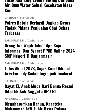
Messenger
0
Twitter
0
Air, Qum Water Solusi Kesehatan Masa
Kini
DAERAH
3 tahun ago
Polres Batola Berhasil Ungkap Kasus
Tindak Pidana Penjualan Obat Bebas
Terbatas
BANJARMASIN
2 tahun ago
Orang Tua Wajib Tahu ! Apa Saja
Informasi Dan Syarat PPDB Online 2024
SMP Negeri 11 Banjarmasin
BANJARMASIN
3 tahun ago
Lulus Akmil 2023, Sejak Kecil Hikmal
Aris Farendy Sudah Ingin jadi Jenderal
DAERAH
2 tahun ago
Dayat El, Anak Muda Dari Banua Resmi
Dilantik Jadi Anggota DPD RI
NASIONAL
2 tahun ago
Mengharumkan Banua, Karateka
Muhammad Afif Lubis Bawa Pulang