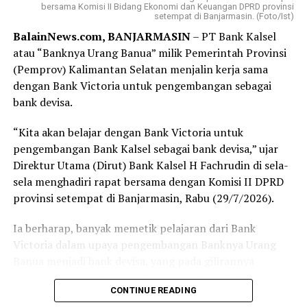
nomor antrean. Yang membuat saya terkesan, bahkan
bersama Komisi II Bidang Ekonomi dan Keuangan DPRD provinsi
setempat di Banjarmasin. (Foto/Ist)
sebelum formulir selesai saya isi, nomor antrean saya
BalainNews.com, BANJARMASIN
– PT Bank Kalsel
sudah dipanggil. Proses pembukaan rekening
atau “Banknya Urang Banua” milik Pemerintah Provinsi
berlangsung cepat, tertib, dan pelayanan yang diberikan
(Pemprov) Kalimantan Selatan menjalin kerja sama
terasa ramah serta membantu.
dengan Bank Victoria untuk pengembangan sebagai
Bagi sebagian orang, membuka rekening mungkin
bank devisa.
merupakan hal biasa. Namun bagi saya, hari ini menjadi
“Kita akan belajar dengan Bank Victoria untuk
langkah awal yang penuh makna. Tabungan Haji bukan
pengembangan Bank Kalsel sebagai bank devisa,” ujar
sekadar buku tabungan, melainkan ikhtiar kecil untuk
Direktur Utama (Dirut) Bank Kalsel H Fachrudin di sela-
mendekatkan diri pada impian besar, yaitu memenuhi
sela menghadiri rapat bersama dengan Komisi II DPRD
panggilan Allah SWT ke Tanah Suci.
provinsi setempat di Banjarmasin, Rabu (29/7/2026).
Terima kasih kepada Bank Kalsel Syariah atas pelayanan
Ia berharap, banyak memetik pelajaran dari Bank
yang baik serta program yang mendorong masyarakat
Victoria dalam upaya pengembangan Banknya Urang
untuk mulai mempersiapkan ibadah haji sejak dini.
Banua menjadi bank devisa, yang pada gilirannya
Semoga langkah kecil ini menjadi awal yang diberkahi
kemanfaatannya bagi pembangunan daerah dan
dan membawa saya menuju kesempatan menunaikan
CONTINUE READING
masyarakat Kalsel.
ibadah haji pada waktu yang telah Allah tetapkan.