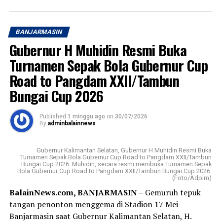
Aamiin. [adv/riv]
Peluncuran Bsnk Kalsel sebagai bank devisa 17 Juni 2026
atau mengawali Tahun Baru Islam, Muharram 1448
Post Views:
16
BANJARMASIN
Hijriah.
Sebarkan
Gubernur H Muhidin Resmi Buka
PT Bank Kalsel sebelumnya bernama Bank
Turnamen Sepak Bola Gubernur Cup
WhatsApp
0
Facebook
0
Pembangunan Daerah (BPD) berdiri 25 Maret 1964
Road to Pangdam XXII/Tambun
dengan kepemilikan atau pemegang saham pemerintah
Bungai Cup 2026
Messenger
0
Twitter
0
provinsi (Pemprov) dan pemerintah kabupaten/kota
(Pemkab/Pemkot) provinsi setempat.
Published
1 minggu ago
on
30/07/2026
By
adminbalainnews
Visi Badan Usaha Milik Daerah (BUMD) Pemprov Kalsel
tersebut; menjadi bank yang kuat, kompetitif, dan
terpercaya dengan memberikan pelayanan terbaik
Gubernur Kalimantan Selatan, Gubernur H Muhidin Resmi Buka
Turnamen Sepak Bola Gubernur Cup Road to Pangdam XXII/Tambun
kepada masyarakat.
Bungai Cup 2026. Muhidin, secara resmi membuka Turnamen Sepak
Bola Gubernur Cup Road to Pangdam XXII/Tambun Bungai Cup 2026.
(Foto/Adpim)
Sementara misinya ;menjadi penggerak perekonomian
BalainNews.com, BANJARMASIN
– Gemuruh tepuk
daerah, memberikan nilai tambah bagi pemegang saham,
tangan penonton menggema di Stadion 17 Mei
serta menyediakan layanan perbankan berkualitas.
Banjarmasin saat Gubernur Kalimantan Selatan, H.