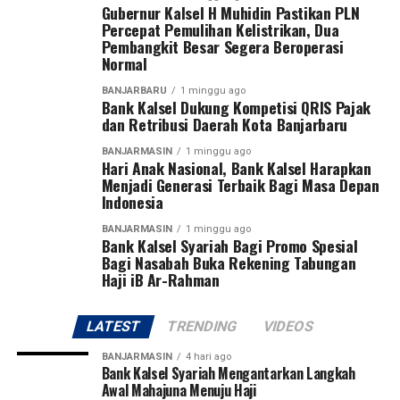
Gubernur Kalsel H Muhidin Pastikan PLN
muda dari kedua provinsi tersebut,” ujar Pangdam Zainal
Percepat Pemulihan Kelistrikan, Dua
Arifin.
Pembangkit Besar Segera Beroperasi
Normal
Pangdam menegaskan sepak bola bukan hanya olahraga
BANJARBARU
1 minggu ago
yang paling digemari masyarakat, tetapi juga sarana
Bank Kalsel Dukung Kompetisi QRIS Pajak
membentuk karakter generasi muda melalui nilai
dan Retribusi Daerah Kota Banjarbaru
disiplin, kerja sama, sportivitas, dan semangat juang.
BANJARMASIN
1 minggu ago
Hari Anak Nasional, Bank Kalsel Harapkan
Turnamen ini diikuti 27 tim, terdiri dari 13 klub asal
Menjadi Generasi Terbaik Bagi Masa Depan
Indonesia
Kalimantan Selatan dan 14 klub asal Kalimantan
Tengah. Dua tim terbaik dari masing-masing provinsi
BANJARMASIN
1 minggu ago
Bank Kalsel Syariah Bagi Promo Spesial
akan melaju ke putaran final Pangdam XXII/Tambun
Bagi Nasabah Buka Rekening Tabungan
Bungai Cup 2026 yang dijadwalkan berlangsung di
Haji iB Ar-Rahman
Stadion Sangga Buana, Kalimantan Tengah, pada 6–8
Agustus 2026.
LATEST
TRENDING
VIDEOS
Pangdam juga berharap dari kompetisi perdana tersebut
BANJARMASIN
4 hari ago
akan lahir pemain-pemain potensial yang mampu
Bank Kalsel Syariah Mengantarkan Langkah
Awal Mahajuna Menuju Haji
membawa nama harum Kalimantan Selatan dan