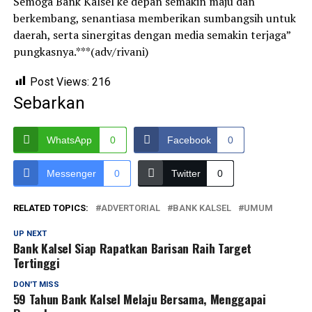
Semoga Bank Kalsel ke depan semakin maju dan
berkembang, senantiasa memberikan sumbangsih untuk
daerah, serta sinergitas dengan media semakin terjaga”
pungkasnya.***(adv/rivani)
Post Views:
216
Sebarkan
WhatsApp
0
Facebook
0
Messenger
0
Twitter
0
RELATED TOPICS:
ADVERTORIAL
BANK KALSEL
UMUM
UP NEXT
Bank Kalsel Siap Rapatkan Barisan Raih Target
Tertinggi
DON'T MISS
59 Tahun Bank Kalsel Melaju Bersama, Menggapai