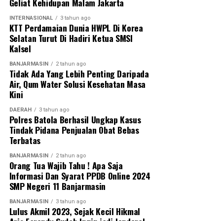
Geliat Kehidupan Malam Jakarta
Post Views:
20
INTERNASIONAL
3 tahun ago
Sebarkan
KTT Perdamaian Dunia HWPL Di Korea
Selatan Turut Di Hadiri Ketua SMSI
Kalsel
WhatsApp
0
Facebook
0
BANJARMASIN
2 tahun ago
Tidak Ada Yang Lebih Penting Daripada
Messenger
0
Twitter
0
Air, Qum Water Solusi Kesehatan Masa
Kini
DAERAH
3 tahun ago
Polres Batola Berhasil Ungkap Kasus
Tindak Pidana Penjualan Obat Bebas
Terbatas
BANJARMASIN
2 tahun ago
Orang Tua Wajib Tahu ! Apa Saja
Informasi Dan Syarat PPDB Online 2024
SMP Negeri 11 Banjarmasin
BANJARMASIN
3 tahun ago
Lulus Akmil 2023, Sejak Kecil Hikmal