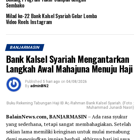
Sembako
Milad ke-22 Bank Kalsel Syariah Gelar Lomba
Video Reels Instagram
BANJARMASIN
Bank Kalsel Syariah Mengantarkan
Langkah Awal Mahajuna Menuju Haji
Published
5 hari ago
on
04/08/2026
By
adminBN2
Buku Rekening Tabungan Haji IB Ar,-Rahman Bank Kalsel Syariah. (Foto :
Muhammad Junaidi Nasri)
BalainNews.com, BANJARMASIN
– Ada rasa syukur
yang sederhana, tetapi sangat membahagiakan. Setelah
sekian lama memiliki keinginan untuk mulai menabung
demi mewujudkan impian berhaji, akhirnya hari ini saya