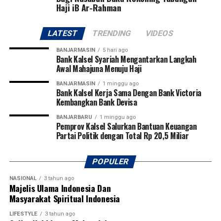
Haji iB Ar-Rahman
Stadion Sangga Buana, Kalimantan Tengah, pada 6–8
Agustus 2026.
LATEST
TRENDING
VIDEOS
Pangdam juga berharap dari kompetisi perdana tersebut
BANJARMASIN
5 hari ago
akan lahir pemain-pemain potensial yang mampu
Bank Kalsel Syariah Mengantarkan Langkah
Awal Mahajuna Menuju Haji
membawa nama harum Kalimantan Selatan dan
Kalimantan Tengah di tingkat nasional bahkan
BANJARMASIN
1 minggu ago
Bank Kalsel Kerja Sama Dengan Bank Victoria
internasional.
Kembangkan Bank Devisa
Pembukaan turnamen semakin meriah dengan laga
BANJARBARU
1 minggu ago
Pemprov Kalsel Salurkan Bantuan Keuangan
perdana yang mempertemukan tim Kabupaten Tapin
Partai Politik dengan Total Rp 20,5 Miliar
melawan Kabupaten Hulu Sungai Utara (HSU). Kegiatan
ini juga mendapat dukungan penuh dari PSSI
Kalimantan Selatan, KONI Kalimantan Selatan, serta
POPULER
berbagai organisasi olahraga lainnya sebagai bentuk
NASIONAL
3 tahun ago
komitmen bersama dalam memajukan sepak bola dan
Majelis Ulama Indonesia Dan
melahirkan generasi atlet berprestasi di Banua.
Masyarakat Spiritual Indonesia
[adv/adpim]
LIFESTYLE
3 tahun ago