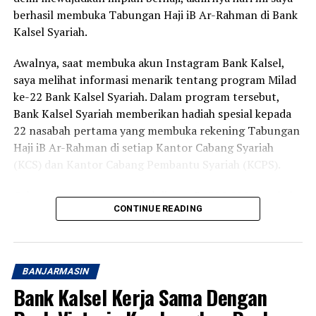
berhasil membuka Tabungan Haji iB Ar-Rahman di Bank
Kalsel Syariah.
Awalnya, saat membuka akun Instagram Bank Kalsel,
saya melihat informasi menarik tentang program Milad
ke-22 Bank Kalsel Syariah. Dalam program tersebut,
Bank Kalsel Syariah memberikan hadiah spesial kepada
22 nasabah pertama yang membuka rekening Tabungan
Haji iB Ar-Rahman di setiap Kantor Cabang Syariah
(KCS) dan Kantor Cabang Pembantu Syariah (KCPS).
Cukup dengan setoran awal di atas Rp220.000, nasabah
CONTINUE READING
berkesempatan memperoleh voucher belanja senilai
Rp50.000. Program ini berlangsung pada 1 hingga 31
Agustus 2026 di 13 Kantor Cabang Syariah dan Kantor
Cabang Pembantu Syariah Bank Kalsel Syariah yang
BANJARMASIN
tersebar di Kalimantan Selatan.
Bank Kalsel Kerja Sama Dengan
Karena tanggal 1 dan 2 Agustus bertepatan dengan hari