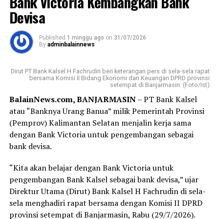
Bank Victoria Kembangkan Bank
Sabtu dan Minggu, saya baru bisa datang pada Senin
Devisa
pagi ke Kantor Cabang Syariah Bank Kalsel Syariah di
Jalan S. Parman, Banjarmasin.
Published
1 minggu ago
on
31/07/2026
By
adminbalainnews
Sesampainya di sana, saya disambut dengan ramah oleh
petugas keamanan yang memberikan formulir serta
Dirut PT Bank Kalsel H Fachrudin beri keterangan pers di sela-sela rapat
nomor antrean. Yang membuat saya terkesan, bahkan
bersama Komisi II Bidang Ekonomi dan Keuangan DPRD provinsi
setempat di Banjarmasin. (Foto/Ist)
sebelum formulir selesai saya isi, nomor antrean saya
BalainNews.com, BANJARMASIN
– PT Bank Kalsel
sudah dipanggil. Proses pembukaan rekening
atau “Banknya Urang Banua” milik Pemerintah Provinsi
berlangsung cepat, tertib, dan pelayanan yang diberikan
(Pemprov) Kalimantan Selatan menjalin kerja sama
terasa ramah serta membantu.
dengan Bank Victoria untuk pengembangan sebagai
Bagi sebagian orang, membuka rekening mungkin
bank devisa.
merupakan hal biasa. Namun bagi saya, hari ini menjadi
“Kita akan belajar dengan Bank Victoria untuk
langkah awal yang penuh makna. Tabungan Haji bukan
pengembangan Bank Kalsel sebagai bank devisa,” ujar
sekadar buku tabungan, melainkan ikhtiar kecil untuk
Direktur Utama (Dirut) Bank Kalsel H Fachrudin di sela-
mendekatkan diri pada impian besar, yaitu memenuhi
sela menghadiri rapat bersama dengan Komisi II DPRD
panggilan Allah SWT ke Tanah Suci.
provinsi setempat di Banjarmasin, Rabu (29/7/2026).