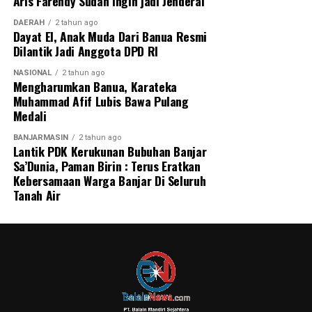
Aris Farendy Sudah Ingin jadi Jenderal
DAERAH
2 tahun ago
Dayat El, Anak Muda Dari Banua Resmi
Dilantik Jadi Anggota DPD RI
NASIONAL
2 tahun ago
Mengharumkan Banua, Karateka
Muhammad Afif Lubis Bawa Pulang
Medali
BANJARMASIN
2 tahun ago
Lantik PDK Kerukunan Bubuhan Banjar
Sa’Dunia, Paman Birin : Terus Eratkan
Kebersamaan Warga Banjar Di Seluruh
Tanah Air