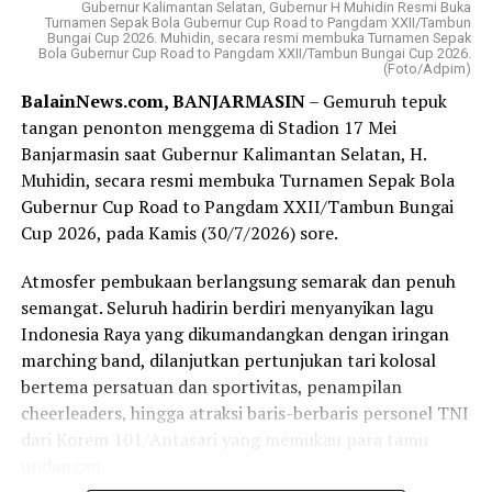
terpercaya dengan memberikan pelayanan terbaik
Gubernur Kalimantan Selatan, Gubernur H Muhidin Resmi Buka
Turnamen Sepak Bola Gubernur Cup Road to Pangdam XXII/Tambun
kepada masyarakat.
Bungai Cup 2026. Muhidin, secara resmi membuka Turnamen Sepak
Bola Gubernur Cup Road to Pangdam XXII/Tambun Bungai Cup 2026.
(Foto/Adpim)
Sementara misinya ;menjadi penggerak perekonomian
BalainNews.com, BANJARMASIN
– Gemuruh tepuk
daerah, memberikan nilai tambah bagi pemegang saham,
tangan penonton menggema di Stadion 17 Mei
serta menyediakan layanan perbankan berkualitas.
Banjarmasin saat Gubernur Kalimantan Selatan, H.
Muhidin, secara resmi membuka Turnamen Sepak Bola
Sedangkan produk Bank Kalsel meliputi layanan
Gubernur Cup Road to Pangdam XXII/Tambun Bungai
tabungan, kredit atau pinjaman, serta layanan khusus
Cup 2026, pada Kamis (30/7/2026) sore.
seperti Tabungan Banua, Kredit Multiguna Plus, dan
Layanan Devisa.
Atmosfer pembukaan berlangsung semarak dan penuh
semangat. Seluruh hadirin berdiri menyanyikan lagu
Rapat kerja Komisi II Bidang Ekonomi dan Keuangan
Indonesia Raya yang dikumandangkan dengan iringan
DPRD tersebut dengan sejumlah BUMD milik Pemprov
marching band, dilanjutkan pertunjukan tari kolosal
Kalsel semula dipimpin Wakil Ketua Komisinya H
bertema persatuan dan sportivitas, penampilan
Suripno Sumas.
cheerleaders, hingga atraksi baris-berbaris personel TNI
Namun karena Suripno mau mengikuti. rapat Badan
dari Korem 101/Antasari yang memukau para tamu
Anggaran (Banggar) DPRD Kalsel pada waktu
undangan.
bersamaan untuk melanjutkan pimpinan rapat tersebut