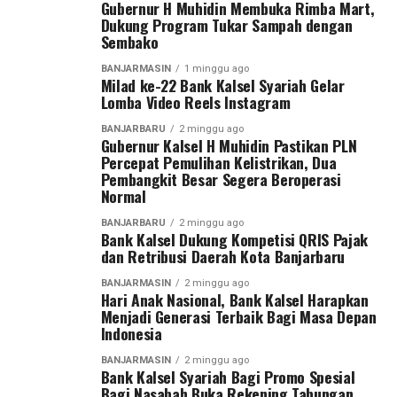
sekitar satu tahun, diperlukan wadah kompetisi yang
Gubernur H Muhidin Membuka Rimba Mart,
Dukung Program Tukar Sampah dengan
mampu menjaring talenta-talenta muda terbaik.
Sembako
“Karena kita baru berdiri sekitar satu tahun dan
BANJARMASIN
1 minggu ago
Milad ke-22 Bank Kalsel Syariah Gelar
memiliki dua wilayah, yaitu Kalimantan Tengah dan
Lomba Video Reels Instagram
Kalimantan Selatan. Oleh karena itu, kami menggelar
turnamen sepak bola ini untuk mencari bibit-bibit anak
BANJARBARU
2 minggu ago
Gubernur Kalsel H Muhidin Pastikan PLN
muda dari kedua provinsi tersebut,” ujar Pangdam Zainal
Percepat Pemulihan Kelistrikan, Dua
Arifin.
Pembangkit Besar Segera Beroperasi
Normal
Pangdam menegaskan sepak bola bukan hanya olahraga
BANJARBARU
2 minggu ago
yang paling digemari masyarakat, tetapi juga sarana
Bank Kalsel Dukung Kompetisi QRIS Pajak
membentuk karakter generasi muda melalui nilai
dan Retribusi Daerah Kota Banjarbaru
disiplin, kerja sama, sportivitas, dan semangat juang.
BANJARMASIN
2 minggu ago
Hari Anak Nasional, Bank Kalsel Harapkan
Turnamen ini diikuti 27 tim, terdiri dari 13 klub asal
Menjadi Generasi Terbaik Bagi Masa Depan
Indonesia
Kalimantan Selatan dan 14 klub asal Kalimantan
Tengah. Dua tim terbaik dari masing-masing provinsi
BANJARMASIN
2 minggu ago
Bank Kalsel Syariah Bagi Promo Spesial
akan melaju ke putaran final Pangdam XXII/Tambun
Bagi Nasabah Buka Rekening Tabungan
Bungai Cup 2026 yang dijadwalkan berlangsung di