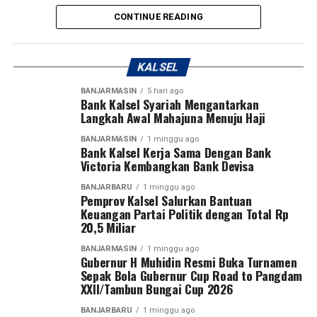
mengajak seluruh elemen masyarakat untuk bersama-
CONTINUE READING
sama menciptakan lingkungan yang aman, nyaman, dan
Gubernur H. Muhidin pun berpesan agar seluruh pemain
mendukung tumbuh kembang anak.Acara Liburan &
menjunjung tinggi sportivitas, sedangkan perangkat
Musiman
pertandingan diminta memimpin kompetisi secara
KALSEL
profesional dan adil.
“Selamat Hari Anak Nasional. Mari terus hadir dengan
BANJARMASIN
5 hari ago
penuh kasih agar anak-anak dapat tumbuh, bermimpi,
Bank Kalsel Syariah Mengantarkan
Dengan mengucapkan Bismillahirrahmanirrahim,
Langkah Awal Mahajuna Menuju Haji
dan menjadi generasi terbaik bagi masa depan
Gubernur H. Muhidin secara resmi membuka Turnamen
Indonesia,” demikian pesan Bank Kalsel. [adv/riv]
Sepak Bola Gubernur Cup Road to Pangdam
BANJARMASIN
1 minggu ago
Bank Kalsel Kerja Sama Dengan Bank
XXII/Tambun Bungai Cup 2026.
Victoria Kembangkan Bank Devisa
Post Views:
37
Sementara itu, Pangdam XXII/Tambun Bungai Mayjen
Sebarkan
BANJARBARU
1 minggu ago
Pemprov Kalsel Salurkan Bantuan
TNI Zainal Arifin menegaskan turnamen ini merupakan
Keuangan Partai Politik dengan Total Rp
langkah nyata Kodam XXII/Tambun Bungai dalam
20,5 Miliar
WhatsApp
0
Facebook
0
membangun ekosistem pembinaan sepak bola di dua
BANJARMASIN
1 minggu ago
wilayah yang berada di bawah tanggung jawabnya, yakni
Gubernur H Muhidin Resmi Buka Turnamen
Messenger
0
Twitter
0
Kalimantan Selatan dan Kalimantan Tengah.
Sepak Bola Gubernur Cup Road to Pangdam
XXII/Tambun Bungai Cup 2026
Menurut Pangdam, sebagai kodam yang baru berdiri
BANJARBARU
1 minggu ago