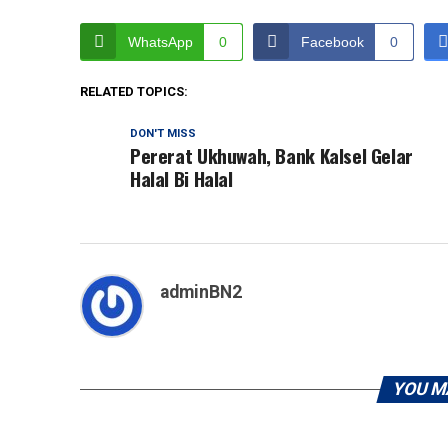
WhatsApp
0
Facebook
0
RELATED TOPICS:
DON'T MISS
Pererat Ukhuwah, Bank Kalsel Gelar
Halal Bi Halal
adminBN2
YOU M