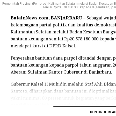
Rapat kerja Komisi II Bidang Ekonomi dan Keuan
Pemerintah Provinsi (Pemprov) Kalimantan Selatan melalui Badan Kesatuan
senilai Rp20.578.180.000 kepada 9 (sembilan) part
milik Pemprov Kalsel semula dipimpin Wakil Ketu
BalainNews.com, BANJARBARU
– Sebagai wuju
Namun karena Suripno mau mengikuti. rapat Bada
kelembagaan partai politik dan kualitas demokrasi
waktu bersamaan untuk melanjutkan pimpinan rapat
Kalimantan Selatan melalui Badan Kesatuan Bangsa
Jahrian.
bantuan keuangan senilai Rp20.578.180.000 kepada 9
mendapat kursi di DPRD Kalsel.
Rapat Komisi II dengan mitra terkait itu membah
Belanja Daerah (RAPBD) Kalsel Tahun 2027. [adv]
Penyerahan bantuan dana parpol ditandai dengan p
bantuan keuangan kepada parpol tahun anggaran 202
Post Views:
30
Aberani Sulaiman Kantor Gubernur di Banjarbaru.
Sebarkan
Gubernur Kalsel H Muhidin melalui Staf Ahli Bida
WhatsApp
0
Facebook
0
M
Santoso, diharapkan dana bantuan ini dioptimalka
yakni minimal 60 persen untuk kegiatan yang berk
pendidikan politik dan pangkaderan, selebihnya un
CONTINUE REA