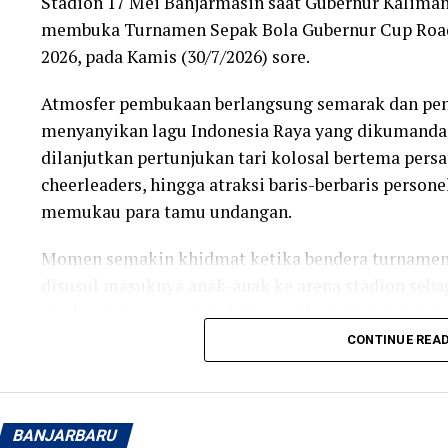
Stadion 17 Mei Banjarmasin saat Gubernur Kalimant
membuka Turnamen Sepak Bola Gubernur Cup Roa
2026, pada Kamis (30/7/2026) sore.
Atmosfer pembukaan berlangsung semarak dan penu
menyanyikan lagu Indonesia Raya yang dikumanda
dilanjutkan pertunjukan tari kolosal bertema pers
cheerleaders, hingga atraksi baris-berbaris person
memukau para tamu undangan.
Momen semakin khidmat ketika bendera turnamen 
disusul masuknya anak-anak ke arena stadion sebag
muda yang mencintai olahraga, khususnya sepak bo
CONTINUE REA
Kedatangan Gubernur H. Muhidin disambut Pangd
Zainal Arifin bersama jajaran Forum Koordinasi 
Selatan, di antaranya Ketua DPRD Provinsi Kaliman
BANJARBARU
Danlanal Banjarmasin, Sekretaris Daerah Provinsi 