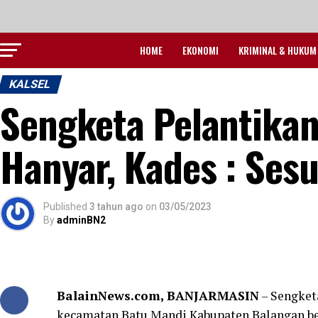
HOME
EKONOMI
KRIMINAL & HUKUM
KALSEL
Sengketa Pelantika
Hanyar, Kades : Se
Published
3 tahun ago
on
03/05/2023
By
adminBN2
BalainNews.com, BANJARMASIN
– Sengket
kecamatan Batu Mandi Kabupaten Balangan be