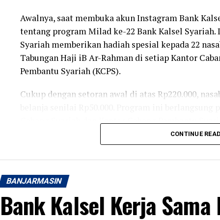
Awalnya, saat membuka akun Instagram Bank Kalse
tentang program Milad ke-22 Bank Kalsel Syariah.
Syariah memberikan hadiah spesial kepada 22 na
Tabungan Haji iB Ar-Rahman di setiap Kantor Caba
Pembantu Syariah (KCPS).
Cukup dengan setoran awal di atas Rp220.000, na
belanja senilai Rp50.000. Program ini berlangsung 
Cabang Syariah dan Kantor Cabang Pembantu Syaria
Kalimantan Selatan.
CONTINUE REA
Karena tanggal 1 dan 2 Agustus bertepatan dengan 
datang pada Senin pagi ke Kantor Cabang Syariah Ba
BANJARMASIN
Banjarmasin.
Bank Kalsel Kerja Sama
Sesampainya di sana, saya disambut dengan ramah
memberikan formulir serta nomor antrean. Yang m