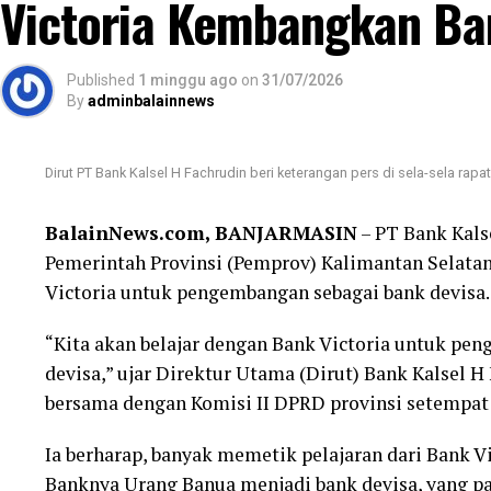
Victoria Kembangkan Ba
formulir selesai saya isi, nomor antrean saya sud
berlangsung cepat, tertib, dan pelayanan yang dib
Published
1 minggu ago
on
31/07/2026
By
adminbalainnews
Bagi sebagian orang, membuka rekening mungkin m
hari ini menjadi langkah awal yang penuh makna. 
tabungan, melainkan ikhtiar kecil untuk mendekatk
Dirut PT Bank Kalsel H Fachrudin beri keterangan pers di sela-sela r
memenuhi panggilan Allah SWT ke Tanah Suci.
BalainNews.com, BANJARMASIN
– PT Bank Kals
Terima kasih kepada Bank Kalsel Syariah atas pela
Pemerintah Provinsi (Pemprov) Kalimantan Selata
mendorong masyarakat untuk mulai mempersiapkan 
Victoria untuk pengembangan sebagai bank devisa.
kecil ini menjadi awal yang diberkahi dan memb
ibadah haji pada waktu yang telah Allah tetapkan. A
“Kita akan belajar dengan Bank Victoria untuk pe
devisa,” ujar Direktur Utama (Dirut) Bank Kalsel H
Post Views:
16
bersama dengan Komisi II DPRD provinsi setempat d
Sebarkan
Ia berharap, banyak memetik pelajaran dari Bank 
Banknya Urang Banua menjadi bank devisa, yang p
WhatsApp
0
Facebook
0
M