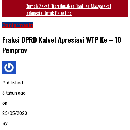
Rumah Zakat Distribusikan Bantuan Masyarakat
Indonesia Untuk Palestina
Banjarmasin
Fraksi DPRD Kalsel Apresiasi WTP Ke – 10
Pemprov
Published
3 tahun ago
on
25/05/2023
By