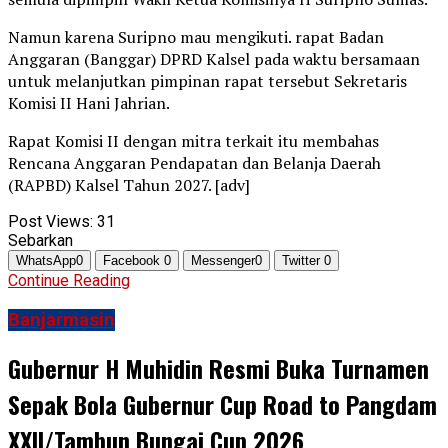
Namun karena Suripno mau mengikuti. rapat Badan
Anggaran (Banggar) DPRD Kalsel pada waktu bersamaan
untuk melanjutkan pimpinan rapat tersebut Sekretaris
Komisi II Hani Jahrian.
Rapat Komisi II dengan mitra terkait itu membahas
Rencana Anggaran Pendapatan dan Belanja Daerah
(RAPBD) Kalsel Tahun 2027. [adv]
Post Views:
31
Sebarkan
WhatsApp
0
Facebook
0
Messenger
0
Twitter
0
Continue Reading
Banjarmasin
Gubernur H Muhidin Resmi Buka Turnamen
Sepak Bola Gubernur Cup Road to Pangdam
XXII/Tambun Bungai Cup 2026