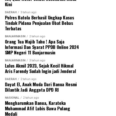
Kini
DAERAH
3 tahun ago
Polres Batola Berhasil Ungkap Kasus
Tindak Pidana Penjualan Obat Bebas
Terbatas
BANJARMASIN
2 tahun ago
Orang Tua Wajib Tahu ! Apa Saja
Informasi Dan Syarat PPDB Online 2024
SMP Negeri 11 Banjarmasin
BANJARMASIN
3 tahun ago
Lulus Akmil 2023, Sejak Kecil Hikmal
Aris Farendy Sudah Ingin jadi Jenderal
DAERAH
2 tahun ago
Dayat El, Anak Muda Dari Banua Resmi
Dilantik Jadi Anggota DPD RI
NASIONAL
2 tahun ago
Mengharumkan Banua, Karateka
Muhammad Afif Lubis Bawa Pulang
Medali