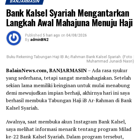
BANJARMASIN
Bank Kalsel Syariah Mengantarkan
Langkah Awal Mahajuna Menuju Haji
Published
5 hari ago
on
04/08/2026
By
adminBN2
Buku Rekening Tabungan Haji IB Ar,-Rahman Bank Kalsel Syariah. (Foto :
Muhammad Junaidi Nasri)
BalainNews.com, BANJARMASIN
– Ada rasa syukur
yang sederhana, tetapi sangat membahagiakan. Setelah
sekian lama memiliki keinginan untuk mulai menabung
demi mewujudkan impian berhaji, akhirnya hari ini saya
berhasil membuka Tabungan Haji iB Ar-Rahman di Bank
Kalsel Syariah.
Awalnya, saat membuka akun Instagram Bank Kalsel,
saya melihat informasi menarik tentang program Milad
ke-22 Bank Kalsel Syariah. Dalam program tersebut,