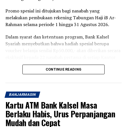
Promo spesial ini ditujukan bagi nasabah yang
melakukan pembukaan rekening Tabungan Haji iB Ar-
Rahman selama periode 1 hingga 31 Agustus 2026.
Dalam syarat dan ketentuan program, Bank Kalsel
Syariah menyebutkan bahwa hadiah spesial berupa
voucher belanja senilai Rp50.000,- akan diberikan secara
eksklusif kepada 22 nasabah pertama di setiap Kantor
Cabang Syariah (KCS) dan Kantor Cabang Pembantu
CONTINUE READING
Syariah (KCPS).
Untuk mendapatkan hadiah tersebut, nasabah hanya
perlu melakukan pembukaan rekening dengan setoran
BANJARMASIN
awal lebih dari Rp220.000,- per orang.
Kartu ATM Bank Kalsel Masa
Program ini berlaku merata dan dapat diakses di 13
Berlaku Habis, Urus Perpanjangan
jaringan kantor Bank Kalsel Syariah yang tersebar di
Mudah dan Cepat
seluruh wilayah Kalimantan Selatan, yaitu : KCS