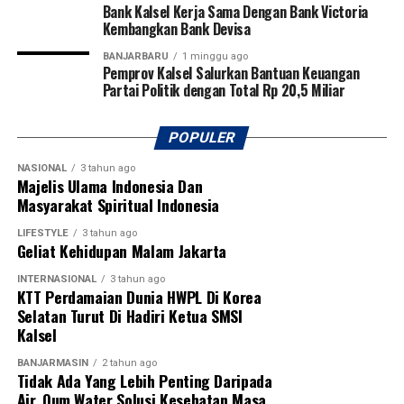
Bank Kalsel Kerja Sama Dengan Bank Victoria
Kembangkan Bank Devisa
BANJARBARU
1 minggu ago
Pemprov Kalsel Salurkan Bantuan Keuangan
Partai Politik dengan Total Rp 20,5 Miliar
POPULER
NASIONAL
3 tahun ago
Majelis Ulama Indonesia Dan
Masyarakat Spiritual Indonesia
LIFESTYLE
3 tahun ago
Geliat Kehidupan Malam Jakarta
INTERNASIONAL
3 tahun ago
KTT Perdamaian Dunia HWPL Di Korea
Selatan Turut Di Hadiri Ketua SMSI
Kalsel
BANJARMASIN
2 tahun ago
Tidak Ada Yang Lebih Penting Daripada
Air, Qum Water Solusi Kesehatan Masa