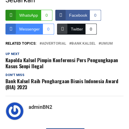
Sebarkan
WhatsApp
0
Facebook
0
Messenger
0
Twitter
0
RELATED TOPICS:
ADVERTORIAL
BANK KALSEL
UMUM
UP NEXT
Kapolda Kalsel Pimpin Konferensi Pers Pengungkapan
Kasus Senpi Ilegal
DON'T MISS
Bank Kalsel Raih Penghargaan Bisnis Indonesia Award
(BIA) 2023
adminBN2