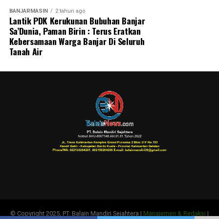
BANJARMASIN
2 tahun ago
Lantik PDK Kerukunan Bubuhan Banjar
Sa’Dunia, Paman Birin : Terus Eratkan
Kebersamaan Warga Banjar Di Seluruh
Tanah Air
© Copyright 2025, PT. Balain Mandiri Sejahtera |
Manajemen & Redaksi
|