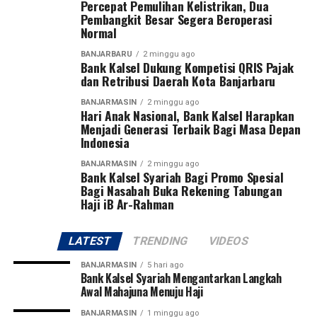
Percepat Pemulihan Kelistrikan, Dua
6500846214 (Infak dan sedekah)
Pembangkit Besar Segera Beroperasi
A.n Unit Pengumpul Zakat Bank Kalsel
Normal
Konsultasi dan Konfirmasi transfer via WA Center UPZ
BANJARBARU
2 minggu ago
Bank Kalsel: 0811505153
Bank Kalsel Dukung Kompetisi QRIS Pajak
dan Retribusi Daerah Kota Banjarbaru
#UPZBankKalsel #bankkalsel #bankkalselsyariah
BANJARMASIN
2 minggu ago
#Baznas #Baznaskalsel lebih sedikit
Hari Anak Nasional, Bank Kalsel Harapkan
Menjadi Generasi Terbaik Bagi Masa Depan
Post Views:
34
Indonesia
Sebarkan
BANJARMASIN
2 minggu ago
Bank Kalsel Syariah Bagi Promo Spesial
Bagi Nasabah Buka Rekening Tabungan
WhatsApp
0
Facebook
0
Haji iB Ar-Rahman
Messenger
0
Twitter
0
LATEST
TRENDING
VIDEOS
BANJARMASIN
5 hari ago
Bank Kalsel Syariah Mengantarkan Langkah
Awal Mahajuna Menuju Haji
BANJARMASIN
1 minggu ago