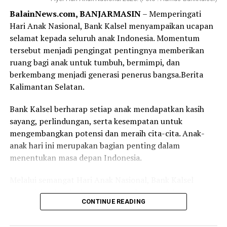
nomor antrean. Yang membuat saya terkesan, bahkan
BalainNews.com, BANJARMASIN
– Memperingati
sebelum formulir selesai saya isi, nomor antrean saya
Hari Anak Nasional, Bank Kalsel menyampaikan ucapan
sudah dipanggil. Proses pembukaan rekening
selamat kepada seluruh anak Indonesia. Momentum
berlangsung cepat, tertib, dan pelayanan yang diberikan
tersebut menjadi pengingat pentingnya memberikan
terasa ramah serta membantu.
ruang bagi anak untuk tumbuh, bermimpi, dan
berkembang menjadi generasi penerus bangsa.Berita
Bagi sebagian orang, membuka rekening mungkin
Kalimantan Selatan.
merupakan hal biasa. Namun bagi saya, hari ini menjadi
langkah awal yang penuh makna. Tabungan Haji bukan
Bank Kalsel berharap setiap anak mendapatkan kasih
sekadar buku tabungan, melainkan ikhtiar kecil untuk
sayang, perlindungan, serta kesempatan untuk
mendekatkan diri pada impian besar, yaitu memenuhi
mengembangkan potensi dan meraih cita-cita. Anak-
panggilan Allah SWT ke Tanah Suci.
anak hari ini merupakan bagian penting dalam
menentukan masa depan Indonesia.
Terima kasih kepada Bank Kalsel Syariah atas pelayanan
yang baik serta program yang mendorong masyarakat
Melalui semangat Hari Anak Nasional, Bank Kalsel
untuk mulai mempersiapkan ibadah haji sejak dini.
mengajak seluruh elemen masyarakat untuk bersama-
Semoga langkah kecil ini menjadi awal yang diberkahi
CONTINUE READING
sama menciptakan lingkungan yang aman, nyaman, dan
dan membawa saya menuju kesempatan menunaikan
mendukung tumbuh kembang anak.Acara Liburan &
ibadah haji pada waktu yang telah Allah tetapkan.