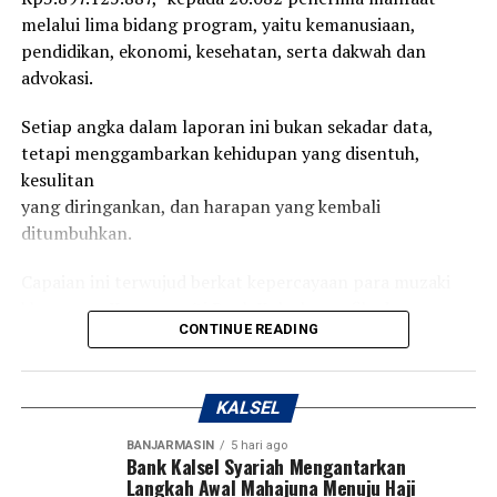
jelasnya.
melalui lima bidang program, yaitu kemanusiaan,
pendidikan, ekonomi, kesehatan, serta dakwah dan
Masa berlaku kartu ATM Bank Kalsel sendiri selama 5
advokasi.
tahun, misal sekarang di tahun 2023, baru expired pada
tahun 2028 mendatang. “Dan yang pasti tak ada
Setiap angka dalam laporan ini bukan sekadar data,
pungutan alias gratis. Jadi sangat mudah,” imbuhnya.
tetapi menggambarkan kehidupan yang disentuh,
[adv/riv]
kesulitan
yang diringankan, dan harapan yang kembali
Post Views:
43
ditumbuhkan.
Sebarkan
Capaian ini terwujud berkat kepercayaan para muzaki
khususnya Karyawan/ti Bank Kalsel, munfik, dan
WhatsApp
0
Facebook
0
CONTINUE READING
donatur yang telah menitipkan zakat, infak, serta
sedekahnya
Messenger
0
Twitter
0
melalui UPZ Bank Kalsel.
KALSEL
Dari satu amanah yang ditunaikan, lahir ribuan manfaat.
BANJARMASIN
5 hari ago
Dari satu kepedulian yang diberikan, tumbuh harapan
Bank Kalsel Syariah Mengantarkan
Langkah Awal Mahajuna Menuju Haji
bagi mereka yang membutuhkan.