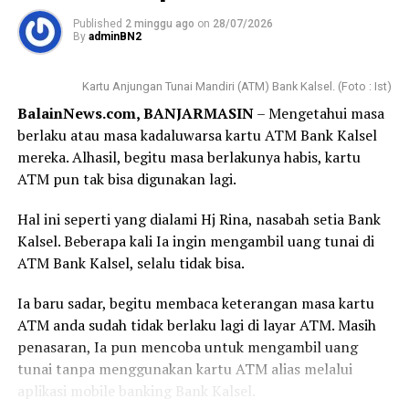
Banjarmasin, KCS Kandangan, KCPS Handil Bakti, KCPS
Published
2 minggu ago
on
28/07/2026
Gatot Subroto, KCPS Banjarbaru QMall, dan KCPS
By
adminBN2
Martapura.
Kartu Anjungan Tunai Mandiri (ATM) Bank Kalsel. (Foto : Ist)
Kemudian juga dapat di akses melalui, KCPS Pelaihari,
BalainNews.com, BANJARMASIN
– Mengetahui masa
KCPS Barabai, KCPS Amuntai, KCPS Paringin, KCPS
berlaku atau masa kadaluwarsa kartu ATM Bank Kalsel
Batulicin, KCPS Rantau dan KCPS Tanjung.
mereka. Alhasil, begitu masa berlakunya habis, kartu
Manajemen Bank Kalsel menyampaikan, sagi masyarakat
ATM pun tak bisa digunakan lagi.
Kalimantan Selatan yang sudah berniat untuk
Hal ini seperti yang dialami Hj Rina, nasabah setia Bank
menabung demi ibadah haji, momen Milad ke-22 Bank
Kalsel. Beberapa kali Ia ingin mengambil uang tunai di
Kalsel Syariah ini menjadi kesempatan yang sangat
ATM Bank Kalsel, selalu tidak bisa.
tepat untuk segera memulai langkah awal yang berkah
dengan bonus ekstra.
Ia baru sadar, begitu membaca keterangan masa kartu
ATM anda sudah tidak berlaku lagi di layar ATM. Masih
Untuk informasi lebih lanjut mengenai detail produk
penasaran, Ia pun mencoba untuk mengambil uang
Tabungan Haji iB Ar-Rahman, masyarakat dapat
tunai tanpa menggunakan kartu ATM alias melalui
langsung mengunjungi Unit Kerja Bank Kalsel Syariah
aplikasi mobile banking Bank Kalsel.
terdekat atau mengakses website resmi Bank Kalsel di