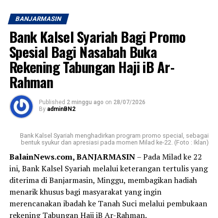
Musiman
Aamiin. [adv/riv]
BANJARMASIN
“Selamat Hari Anak Nasional. Mari terus hadir dengan
Post Views:
17
Bank Kalsel Syariah Bagi Promo
penuh kasih agar anak-anak dapat tumbuh, bermimpi,
Sebarkan
dan menjadi generasi terbaik bagi masa depan
Spesial Bagi Nasabah Buka
Indonesia,” demikian pesan Bank Kalsel. [adv/riv]
Rekening Tabungan Haji iB Ar-
WhatsApp
0
Facebook
0
Rahman
Post Views:
36
Messenger
0
Twitter
0
Sebarkan
Published
2 minggu ago
on
28/07/2026
By
adminBN2
WhatsApp
0
Facebook
0
Bank Kalsel Syariah menghadirkan program promo special, sebagai
bentuk syukur dan apresiasi pada momen Milad ke-22. (Foto : Iklan)
Messenger
0
Twitter
0
BalainNews.com, BANJARMASIN
– Pada Milad ke 22
ini, Bank Kalsel Syariah melalui keterangan tertulis yang
diterima di Banjarmasin, Minggu, membagikan hadiah
menarik khusus bagi masyarakat yang ingin
merencanakan ibadah ke Tanah Suci melalui pembukaan
rekening Tabungan Haji iB Ar-Rahman.