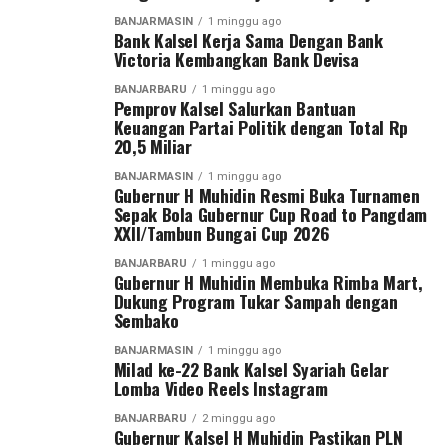
BANJARMASIN
1 minggu ago
“Terima kasih telah menjadi bagian dari perjalanan
Bank Kalsel Kerja Sama Dengan Bank
Victoria Kembangkan Bank Devisa
kebaikan ini. Semoga setiap rupiah yang ditunaikan
menjadi keberkahan bagi pemberi, kekuatan bagi
BANJARBARU
1 minggu ago
Pemprov Kalsel Salurkan Bantuan
penerima, dan manfaat yang terus mengalir untuk
Keuangan Partai Politik dengan Total Rp
Banua,” ungkap UPZ Bank Kalsel
20,5 Miliar
Bagi Donatur dan Sahabat Bank Kalsel yang ingin
BANJARMASIN
1 minggu ago
Gubernur H Muhidin Resmi Buka Turnamen
menyisihkan sebagian hartanya untuk membantu
Sepak Bola Gubernur Cup Road to Pangdam
saudara kita yang membutuhkan, kamu bisa ikut
XXII/Tambun Bungai Cup 2026
berpartisipasi dalam program-program kegiatan yang
BANJARBARU
1 minggu ago
dinisiasi oleh UPZ Bank Kalsel dengan menyalurkan
Gubernur H Muhidin Membuka Rimba Mart,
zakat, infak, dan sedekah melalui UPZ Bank Kalsel.
Dukung Program Tukar Sampah dengan
Sembako
[adv/riv]
BANJARMASIN
1 minggu ago
Rekening Zakat, Infak dan Sedekah:
Milad ke-22 Bank Kalsel Syariah Gelar
Lomba Video Reels Instagram
Bank Kalsel Syariah:
BANJARBARU
2 minggu ago
6500844928 (Zakat)
Gubernur Kalsel H Muhidin Pastikan PLN