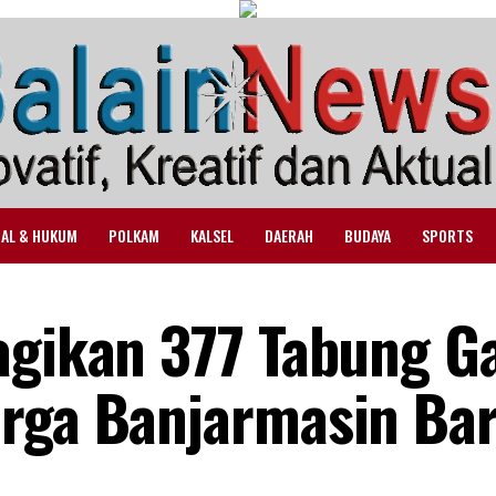
NAL & HUKUM
POLKAM
KALSEL
DAERAH
BUDAYA
SPORTS
agikan 377 Tabung G
arga Banjarmasin Bar