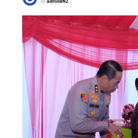
By
adminBN2