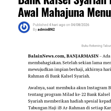
Awal Mahajuna Menuj
Published
4 hari ago
on
04/08/2026
By
adminBN2
Buku Rekening Tabun
BalainNews.com, BANJARMASIN
– Ada 
membahagiakan. Setelah sekian lama mem
mewujudkan impian berhaji, akhirnya hari
Rahman di Bank Kalsel Syariah.
Awalnya, saat membuka akun Instagram Ba
tentang program Milad ke-22 Bank Kalsel 
Syariah memberikan hadiah spesial kepa
Tabungan Haji iB Ar-Rahman di setiap Ka