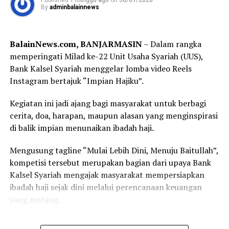
By
adminbalainnews
(Forkopimda) Kalimantan Selatan, di antaranya Ketua
WhatsApp
0
Facebook
0
DPRD Provinsi Kalimantan Selatan, Danrem
101/Antasari, Danlanal Banjarmasin, Sekretaris Daerah
Messenger
0
Twitter
0
BalainNews.com, BANJARMASIN
– Dalam rangka
Provinsi Kalimantan Selatan, Bupati Hulu Sungai
memperingati Milad ke-22 Unit Usaha Syariah (UUS),
Tengah, serta jajaran TNI, Polri, dan pemerintah daerah.
Bank Kalsel Syariah menggelar lomba video Reels
Instagram bertajuk “Impian Hajiku”.
Dalam sambutannya, Gubernur H. Muhidin mengajak
seluruh peserta menjadikan turnamen sebagai ajang
Kegiatan ini jadi ajang bagi masyarakat untuk berbagi
memperkuat persaudaraan sekaligus membangun
cerita, doa, harapan, maupun alasan yang menginspirasi
prestasi sepak bola Banua.
di balik impian menunaikan ibadah haji.
“Semoga seluruh rangkaian kegiatan ini berjalan dengan
Mengusung tagline “Mulai Lebih Dini, Menuju Baitullah”,
baik, lancar, serta mendapat bimbingan dan petunjuk
kompetisi tersebut merupakan bagian dari upaya Bank
dari Allah SWT. Atas nama Pemerintah Provinsi
Kalsel Syariah mengajak masyarakat mempersiapkan
Kalimantan Selatan, saya menyampaikan apresiasi
ibadah haji sejak dini melalui perencanaan keuangan
kepada Pangdam XXII/Tambun Bungai beserta seluruh
yang matang.
panitia atas terselenggaranya kompetisi yang menjadi
bagian dari peringatan Hari Ulang Tahun ke-1 Kodam
Untuk mengikuti lomba, peserta cukup membuat video
XXII/Tambun Bungai,” sampai Gubernur H. Muhidin.