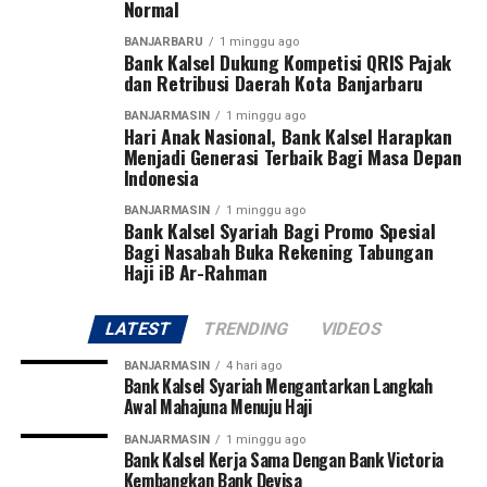
Normal
Pangdam menegaskan sepak bola bukan hanya olahraga
BANJARBARU
1 minggu ago
yang paling digemari masyarakat, tetapi juga sarana
Bank Kalsel Dukung Kompetisi QRIS Pajak
membentuk karakter generasi muda melalui nilai
dan Retribusi Daerah Kota Banjarbaru
disiplin, kerja sama, sportivitas, dan semangat juang.
BANJARMASIN
1 minggu ago
Hari Anak Nasional, Bank Kalsel Harapkan
Turnamen ini diikuti 27 tim, terdiri dari 13 klub asal
Menjadi Generasi Terbaik Bagi Masa Depan
Indonesia
Kalimantan Selatan dan 14 klub asal Kalimantan
Tengah. Dua tim terbaik dari masing-masing provinsi
BANJARMASIN
1 minggu ago
Bank Kalsel Syariah Bagi Promo Spesial
akan melaju ke putaran final Pangdam XXII/Tambun
Bagi Nasabah Buka Rekening Tabungan
Bungai Cup 2026 yang dijadwalkan berlangsung di
Haji iB Ar-Rahman
Stadion Sangga Buana, Kalimantan Tengah, pada 6–8
Agustus 2026.
LATEST
TRENDING
VIDEOS
Pangdam juga berharap dari kompetisi perdana tersebut
BANJARMASIN
4 hari ago
akan lahir pemain-pemain potensial yang mampu
Bank Kalsel Syariah Mengantarkan Langkah
Awal Mahajuna Menuju Haji
membawa nama harum Kalimantan Selatan dan
Kalimantan Tengah di tingkat nasional bahkan
BANJARMASIN
1 minggu ago
Bank Kalsel Kerja Sama Dengan Bank Victoria
internasional.
Kembangkan Bank Devisa