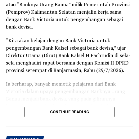
atau “Banknya Urang Banua” milik Pemerintah Provinsi
berlangsung cepat, tertib, dan pelayanan yang diberikan
(Pemprov) Kalimantan Selatan menjalin kerja sama
terasa ramah serta membantu.
dengan Bank Victoria untuk pengembangan sebagai
Bagi sebagian orang, membuka rekening mungkin
bank devisa.
merupakan hal biasa. Namun bagi saya, hari ini menjadi
“Kita akan belajar dengan Bank Victoria untuk
langkah awal yang penuh makna. Tabungan Haji bukan
pengembangan Bank Kalsel sebagai bank devisa,” ujar
sekadar buku tabungan, melainkan ikhtiar kecil untuk
Direktur Utama (Dirut) Bank Kalsel H Fachrudin di sela-
mendekatkan diri pada impian besar, yaitu memenuhi
sela menghadiri rapat bersama dengan Komisi II DPRD
panggilan Allah SWT ke Tanah Suci.
provinsi setempat di Banjarmasin, Rabu (29/7/2026).
Terima kasih kepada Bank Kalsel Syariah atas pelayanan
Ia berharap, banyak memetik pelajaran dari Bank
yang baik serta program yang mendorong masyarakat
Victoria dalam upaya pengembangan Banknya Urang
untuk mulai mempersiapkan ibadah haji sejak dini.
Banua menjadi bank devisa, yang pada gilirannya
Semoga langkah kecil ini menjadi awal yang diberkahi
kemanfaatannya bagi pembangunan daerah dan
dan membawa saya menuju kesempatan menunaikan
CONTINUE READING
masyarakat Kalsel.
ibadah haji pada waktu yang telah Allah tetapkan.
Aamiin. [adv/riv]
Peluncuran Bsnk Kalsel sebagai bank devisa 17 Juni 2026
atau mengawali Tahun Baru Islam, Muharram 1448
Post Views:
16