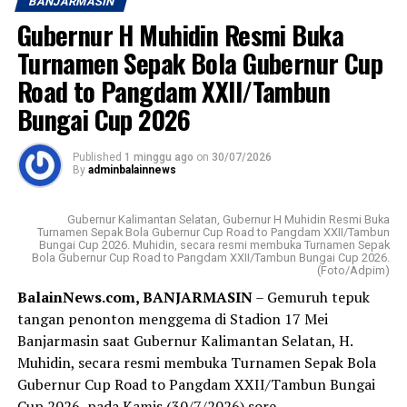
BANJARMASIN
Hijriah.
Sebarkan
Gubernur H Muhidin Resmi Buka
PT Bank Kalsel sebelumnya bernama Bank
Turnamen Sepak Bola Gubernur Cup
WhatsApp
0
Facebook
0
Pembangunan Daerah (BPD) berdiri 25 Maret 1964
Road to Pangdam XXII/Tambun
dengan kepemilikan atau pemegang saham pemerintah
Bungai Cup 2026
Messenger
0
Twitter
0
provinsi (Pemprov) dan pemerintah kabupaten/kota
(Pemkab/Pemkot) provinsi setempat.
Published
1 minggu ago
on
30/07/2026
By
adminbalainnews
Visi Badan Usaha Milik Daerah (BUMD) Pemprov Kalsel
tersebut; menjadi bank yang kuat, kompetitif, dan
terpercaya dengan memberikan pelayanan terbaik
Gubernur Kalimantan Selatan, Gubernur H Muhidin Resmi Buka
Turnamen Sepak Bola Gubernur Cup Road to Pangdam XXII/Tambun
kepada masyarakat.
Bungai Cup 2026. Muhidin, secara resmi membuka Turnamen Sepak
Bola Gubernur Cup Road to Pangdam XXII/Tambun Bungai Cup 2026.
(Foto/Adpim)
Sementara misinya ;menjadi penggerak perekonomian
BalainNews.com, BANJARMASIN
– Gemuruh tepuk
daerah, memberikan nilai tambah bagi pemegang saham,
tangan penonton menggema di Stadion 17 Mei
serta menyediakan layanan perbankan berkualitas.
Banjarmasin saat Gubernur Kalimantan Selatan, H.
Muhidin, secara resmi membuka Turnamen Sepak Bola
Sedangkan produk Bank Kalsel meliputi layanan
Gubernur Cup Road to Pangdam XXII/Tambun Bungai
tabungan, kredit atau pinjaman, serta layanan khusus
Cup 2026, pada Kamis (30/7/2026) sore.