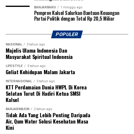
Pembukaan turnamen semakin meriah dengan laga
BANJARBARU
1 minggu ago
Pemprov Kalsel Salurkan Bantuan Keuangan
perdana yang mempertemukan tim Kabupaten Tapin
Partai Politik dengan Total Rp 20,5 Miliar
melawan Kabupaten Hulu Sungai Utara (HSU). Kegiatan
ini juga mendapat dukungan penuh dari PSSI
Kalimantan Selatan, KONI Kalimantan Selatan, serta
POPULER
berbagai organisasi olahraga lainnya sebagai bentuk
NASIONAL
3 tahun ago
komitmen bersama dalam memajukan sepak bola dan
Majelis Ulama Indonesia Dan
melahirkan generasi atlet berprestasi di Banua.
Masyarakat Spiritual Indonesia
[adv/adpim]
LIFESTYLE
3 tahun ago
Geliat Kehidupan Malam Jakarta
Post Views:
19
INTERNASIONAL
3 tahun ago
Sebarkan
KTT Perdamaian Dunia HWPL Di Korea
Selatan Turut Di Hadiri Ketua SMSI
Kalsel
WhatsApp
0
Facebook
0
BANJARMASIN
2 tahun ago
Tidak Ada Yang Lebih Penting Daripada
Messenger
0
Twitter
0
Air, Qum Water Solusi Kesehatan Masa
Kini