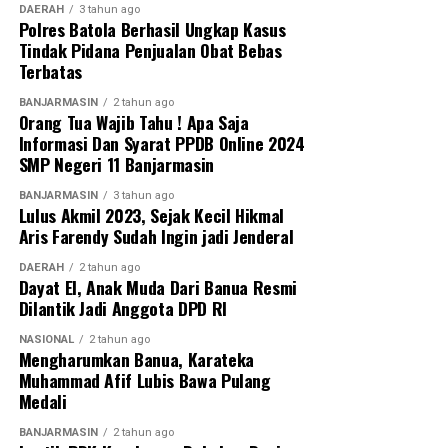
DAERAH
3 tahun ago
Polres Batola Berhasil Ungkap Kasus
Tindak Pidana Penjualan Obat Bebas
Terbatas
BANJARMASIN
2 tahun ago
Orang Tua Wajib Tahu ! Apa Saja
Informasi Dan Syarat PPDB Online 2024
SMP Negeri 11 Banjarmasin
BANJARMASIN
3 tahun ago
Lulus Akmil 2023, Sejak Kecil Hikmal
Aris Farendy Sudah Ingin jadi Jenderal
DAERAH
2 tahun ago
Dayat El, Anak Muda Dari Banua Resmi
Dilantik Jadi Anggota DPD RI
NASIONAL
2 tahun ago
Mengharumkan Banua, Karateka
Muhammad Afif Lubis Bawa Pulang
Medali
BANJARMASIN
2 tahun ago