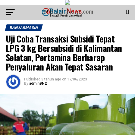
BANJARMASIN
Uji Coba Transaksi Subsidi Tepat
LPG 3 kg Bersubsidi di Kalimantan
Selatan, Pertamina Berharap
Penyaluran Akan Tepat Sasaran
Published
3 tahun ago
on
17/06/2023
By
adminBN2