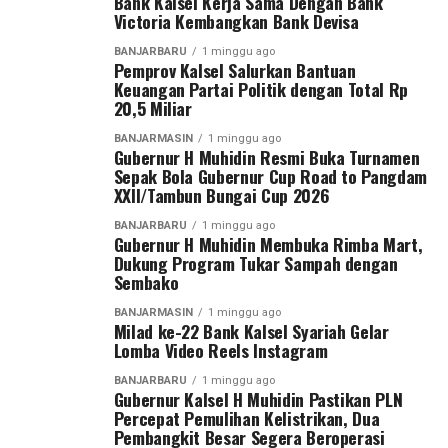
Bank Kalsel Kerja Sama Dengan Bank
XXII/Tambun Bungai Cup 2026.
Victoria Kembangkan Bank Devisa
Post Views:
36
Sementara itu, Pangdam XXII/Tambun Bungai Mayjen
Sebarkan
BANJARBARU
1 minggu ago
Pemprov Kalsel Salurkan Bantuan
TNI Zainal Arifin menegaskan turnamen ini merupakan
Keuangan Partai Politik dengan Total Rp
langkah nyata Kodam XXII/Tambun Bungai dalam
20,5 Miliar
WhatsApp
0
Facebook
0
membangun ekosistem pembinaan sepak bola di dua
BANJARMASIN
1 minggu ago
wilayah yang berada di bawah tanggung jawabnya, yakni
Gubernur H Muhidin Resmi Buka Turnamen
Messenger
0
Twitter
0
Kalimantan Selatan dan Kalimantan Tengah.
Sepak Bola Gubernur Cup Road to Pangdam
XXII/Tambun Bungai Cup 2026
Menurut Pangdam, sebagai kodam yang baru berdiri
BANJARBARU
1 minggu ago
sekitar satu tahun, diperlukan wadah kompetisi yang
Gubernur H Muhidin Membuka Rimba Mart,
Dukung Program Tukar Sampah dengan
mampu menjaring talenta-talenta muda terbaik.
Sembako
“Karena kita baru berdiri sekitar satu tahun dan
BANJARMASIN
1 minggu ago
Milad ke-22 Bank Kalsel Syariah Gelar
memiliki dua wilayah, yaitu Kalimantan Tengah dan
Lomba Video Reels Instagram
Kalimantan Selatan. Oleh karena itu, kami menggelar
turnamen sepak bola ini untuk mencari bibit-bibit anak
BANJARBARU
1 minggu ago
Gubernur Kalsel H Muhidin Pastikan PLN
muda dari kedua provinsi tersebut,” ujar Pangdam Zainal
Percepat Pemulihan Kelistrikan, Dua
Arifin.
Pembangkit Besar Segera Beroperasi