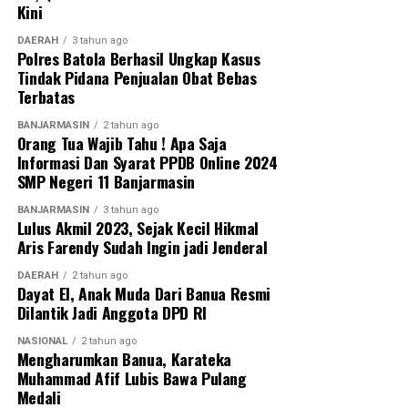
Kini
DAERAH
3 tahun ago
Polres Batola Berhasil Ungkap Kasus
Tindak Pidana Penjualan Obat Bebas
Terbatas
BANJARMASIN
2 tahun ago
Orang Tua Wajib Tahu ! Apa Saja
Informasi Dan Syarat PPDB Online 2024
SMP Negeri 11 Banjarmasin
BANJARMASIN
3 tahun ago
Lulus Akmil 2023, Sejak Kecil Hikmal
Aris Farendy Sudah Ingin jadi Jenderal
DAERAH
2 tahun ago
Dayat El, Anak Muda Dari Banua Resmi
Dilantik Jadi Anggota DPD RI
NASIONAL
2 tahun ago
Mengharumkan Banua, Karateka
Muhammad Afif Lubis Bawa Pulang
Medali