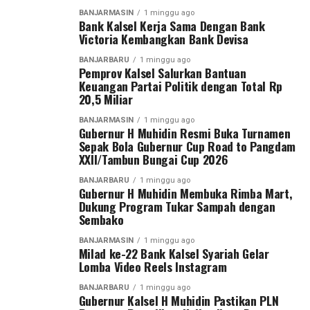
Indonesia,” demikian pesan Bank Kalsel. [adv/riv]
Sepak Bola Gubernur Cup Road to Pangdam
BANJARMASIN
1 minggu ago
Bank Kalsel Kerja Sama Dengan Bank
XXII/Tambun Bungai Cup 2026.
Victoria Kembangkan Bank Devisa
Post Views:
34
Sementara itu, Pangdam XXII/Tambun Bungai Mayjen
Sebarkan
BANJARBARU
1 minggu ago
Pemprov Kalsel Salurkan Bantuan
TNI Zainal Arifin menegaskan turnamen ini merupakan
Keuangan Partai Politik dengan Total Rp
langkah nyata Kodam XXII/Tambun Bungai dalam
20,5 Miliar
WhatsApp
0
Facebook
0
membangun ekosistem pembinaan sepak bola di dua
BANJARMASIN
1 minggu ago
wilayah yang berada di bawah tanggung jawabnya, yakni
Gubernur H Muhidin Resmi Buka Turnamen
Messenger
0
Twitter
0
Kalimantan Selatan dan Kalimantan Tengah.
Sepak Bola Gubernur Cup Road to Pangdam
XXII/Tambun Bungai Cup 2026
Menurut Pangdam, sebagai kodam yang baru berdiri
BANJARBARU
1 minggu ago
sekitar satu tahun, diperlukan wadah kompetisi yang
Gubernur H Muhidin Membuka Rimba Mart,
Dukung Program Tukar Sampah dengan
mampu menjaring talenta-talenta muda terbaik.
Sembako
“Karena kita baru berdiri sekitar satu tahun dan
BANJARMASIN
1 minggu ago
Milad ke-22 Bank Kalsel Syariah Gelar
memiliki dua wilayah, yaitu Kalimantan Tengah dan
Lomba Video Reels Instagram
Kalimantan Selatan. Oleh karena itu, kami menggelar
turnamen sepak bola ini untuk mencari bibit-bibit anak
BANJARBARU
1 minggu ago
Gubernur Kalsel H Muhidin Pastikan PLN
muda dari kedua provinsi tersebut,” ujar Pangdam Zainal