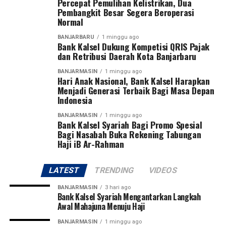
Percepat Pemulihan Kelistrikan, Dua
Arifin.
Pembangkit Besar Segera Beroperasi
Normal
Pangdam menegaskan sepak bola bukan hanya olahraga
BANJARBARU
1 minggu ago
yang paling digemari masyarakat, tetapi juga sarana
Bank Kalsel Dukung Kompetisi QRIS Pajak
membentuk karakter generasi muda melalui nilai
dan Retribusi Daerah Kota Banjarbaru
disiplin, kerja sama, sportivitas, dan semangat juang.
BANJARMASIN
1 minggu ago
Hari Anak Nasional, Bank Kalsel Harapkan
Turnamen ini diikuti 27 tim, terdiri dari 13 klub asal
Menjadi Generasi Terbaik Bagi Masa Depan
Indonesia
Kalimantan Selatan dan 14 klub asal Kalimantan
Tengah. Dua tim terbaik dari masing-masing provinsi
BANJARMASIN
1 minggu ago
Bank Kalsel Syariah Bagi Promo Spesial
akan melaju ke putaran final Pangdam XXII/Tambun
Bagi Nasabah Buka Rekening Tabungan
Bungai Cup 2026 yang dijadwalkan berlangsung di
Haji iB Ar-Rahman
Stadion Sangga Buana, Kalimantan Tengah, pada 6–8
Agustus 2026.
LATEST
TRENDING
VIDEOS
Pangdam juga berharap dari kompetisi perdana tersebut
BANJARMASIN
3 hari ago
akan lahir pemain-pemain potensial yang mampu
Bank Kalsel Syariah Mengantarkan Langkah
Awal Mahajuna Menuju Haji
membawa nama harum Kalimantan Selatan dan
Kalimantan Tengah di tingkat nasional bahkan
BANJARMASIN
1 minggu ago