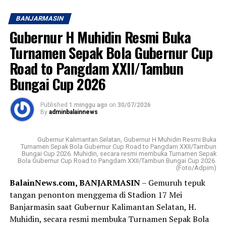
atau mengawali Tahun Baru Islam, Muharram 1448
Post Views:
16
BANJARMASIN
Hijriah.
Sebarkan
Gubernur H Muhidin Resmi Buka
PT Bank Kalsel sebelumnya bernama Bank
Turnamen Sepak Bola Gubernur Cup
WhatsApp
0
Facebook
0
Pembangunan Daerah (BPD) berdiri 25 Maret 1964
Road to Pangdam XXII/Tambun
dengan kepemilikan atau pemegang saham pemerintah
Bungai Cup 2026
Messenger
0
Twitter
0
provinsi (Pemprov) dan pemerintah kabupaten/kota
(Pemkab/Pemkot) provinsi setempat.
Published
1 minggu ago
on
30/07/2026
By
adminbalainnews
Visi Badan Usaha Milik Daerah (BUMD) Pemprov Kalsel
tersebut; menjadi bank yang kuat, kompetitif, dan
terpercaya dengan memberikan pelayanan terbaik
Gubernur Kalimantan Selatan, Gubernur H Muhidin Resmi Buka
Turnamen Sepak Bola Gubernur Cup Road to Pangdam XXII/Tambun
kepada masyarakat.
Bungai Cup 2026. Muhidin, secara resmi membuka Turnamen Sepak
Bola Gubernur Cup Road to Pangdam XXII/Tambun Bungai Cup 2026.
(Foto/Adpim)
Sementara misinya ;menjadi penggerak perekonomian
BalainNews.com, BANJARMASIN
– Gemuruh tepuk
daerah, memberikan nilai tambah bagi pemegang saham,
tangan penonton menggema di Stadion 17 Mei
serta menyediakan layanan perbankan berkualitas.
Banjarmasin saat Gubernur Kalimantan Selatan, H.
Muhidin, secara resmi membuka Turnamen Sepak Bola
Sedangkan produk Bank Kalsel meliputi layanan