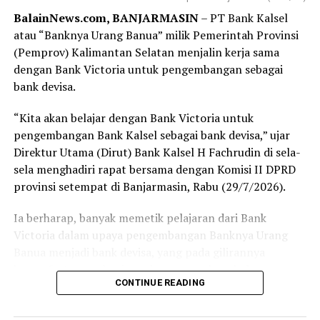
sebelum formulir selesai saya isi, nomor antrean saya
BalainNews.com, BANJARMASIN
– PT Bank Kalsel
sudah dipanggil. Proses pembukaan rekening
atau “Banknya Urang Banua” milik Pemerintah Provinsi
berlangsung cepat, tertib, dan pelayanan yang diberikan
(Pemprov) Kalimantan Selatan menjalin kerja sama
terasa ramah serta membantu.
dengan Bank Victoria untuk pengembangan sebagai
Bagi sebagian orang, membuka rekening mungkin
bank devisa.
merupakan hal biasa. Namun bagi saya, hari ini menjadi
“Kita akan belajar dengan Bank Victoria untuk
langkah awal yang penuh makna. Tabungan Haji bukan
pengembangan Bank Kalsel sebagai bank devisa,” ujar
sekadar buku tabungan, melainkan ikhtiar kecil untuk
Direktur Utama (Dirut) Bank Kalsel H Fachrudin di sela-
mendekatkan diri pada impian besar, yaitu memenuhi
sela menghadiri rapat bersama dengan Komisi II DPRD
panggilan Allah SWT ke Tanah Suci.
provinsi setempat di Banjarmasin, Rabu (29/7/2026).
Terima kasih kepada Bank Kalsel Syariah atas pelayanan
Ia berharap, banyak memetik pelajaran dari Bank
yang baik serta program yang mendorong masyarakat
Victoria dalam upaya pengembangan Banknya Urang
untuk mulai mempersiapkan ibadah haji sejak dini.
Banua menjadi bank devisa, yang pada gilirannya
Semoga langkah kecil ini menjadi awal yang diberkahi
kemanfaatannya bagi pembangunan daerah dan
dan membawa saya menuju kesempatan menunaikan
CONTINUE READING
masyarakat Kalsel.
ibadah haji pada waktu yang telah Allah tetapkan.
Aamiin. [adv/riv]
Peluncuran Bsnk Kalsel sebagai bank devisa 17 Juni 2026