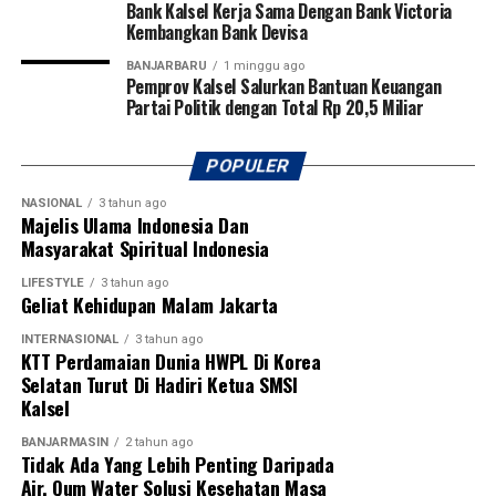
Bank Kalsel Kerja Sama Dengan Bank Victoria
internasional.
Kembangkan Bank Devisa
Pembukaan turnamen semakin meriah dengan laga
BANJARBARU
1 minggu ago
Pemprov Kalsel Salurkan Bantuan Keuangan
perdana yang mempertemukan tim Kabupaten Tapin
Partai Politik dengan Total Rp 20,5 Miliar
melawan Kabupaten Hulu Sungai Utara (HSU). Kegiatan
ini juga mendapat dukungan penuh dari PSSI
Kalimantan Selatan, KONI Kalimantan Selatan, serta
POPULER
berbagai organisasi olahraga lainnya sebagai bentuk
NASIONAL
3 tahun ago
komitmen bersama dalam memajukan sepak bola dan
Majelis Ulama Indonesia Dan
melahirkan generasi atlet berprestasi di Banua.
Masyarakat Spiritual Indonesia
[adv/adpim]
LIFESTYLE
3 tahun ago
Geliat Kehidupan Malam Jakarta
Post Views:
19
INTERNASIONAL
3 tahun ago
Sebarkan
KTT Perdamaian Dunia HWPL Di Korea
Selatan Turut Di Hadiri Ketua SMSI
Kalsel
WhatsApp
0
Facebook
0
BANJARMASIN
2 tahun ago
Tidak Ada Yang Lebih Penting Daripada
Messenger
0
Twitter
0
Air, Qum Water Solusi Kesehatan Masa