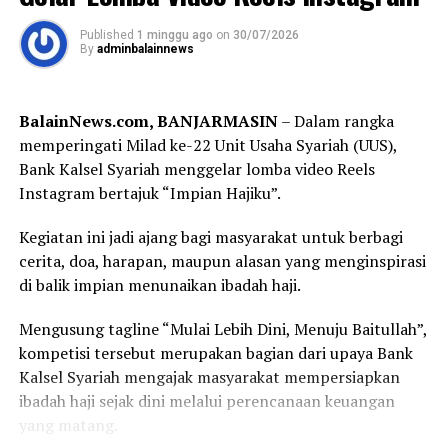
XXII/Tambun Bungai Mayjen TNI Zainal Arifin bersama
Sebarkan
jajaran Forum Koordinasi Pimpinan Daerah
Published
1 minggu ago
on
30/07/2026
By
adminbalainnews
(Forkopimda) Kalimantan Selatan, di antaranya Ketua
WhatsApp
0
Facebook
0
DPRD Provinsi Kalimantan Selatan, Danrem
101/Antasari, Danlanal Banjarmasin, Sekretaris Daerah
Messenger
0
Twitter
0
BalainNews.com, BANJARMASIN
– Dalam rangka
Provinsi Kalimantan Selatan, Bupati Hulu Sungai
memperingati Milad ke-22 Unit Usaha Syariah (UUS),
Tengah, serta jajaran TNI, Polri, dan pemerintah daerah.
Bank Kalsel Syariah menggelar lomba video Reels
Instagram bertajuk “Impian Hajiku”.
Dalam sambutannya, Gubernur H. Muhidin mengajak
seluruh peserta menjadikan turnamen sebagai ajang
Kegiatan ini jadi ajang bagi masyarakat untuk berbagi
memperkuat persaudaraan sekaligus membangun
cerita, doa, harapan, maupun alasan yang menginspirasi
prestasi sepak bola Banua.
di balik impian menunaikan ibadah haji.
“Semoga seluruh rangkaian kegiatan ini berjalan dengan
Mengusung tagline “Mulai Lebih Dini, Menuju Baitullah”,
baik, lancar, serta mendapat bimbingan dan petunjuk
kompetisi tersebut merupakan bagian dari upaya Bank
dari Allah SWT. Atas nama Pemerintah Provinsi
Kalsel Syariah mengajak masyarakat mempersiapkan
Kalimantan Selatan, saya menyampaikan apresiasi
ibadah haji sejak dini melalui perencanaan keuangan
kepada Pangdam XXII/Tambun Bungai beserta seluruh
yang matang.
panitia atas terselenggaranya kompetisi yang menjadi