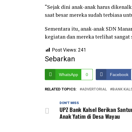
“Sejak dini anak-anak harus dikenal
saat besar mereka sudah terbiasa u
Sementara itu, anak-anak SDN Manara
kegiatan dan mereka terlihat sangat 
Post Views:
241
Sebarkan
WhatsApp
0
Facebook
RELATED TOPICS:
ADVERTORIAL
BANK KAL
DON'T MISS
UPZ Bank Kalsel Berikan Santu
Anak Yatim di Desa Wayau