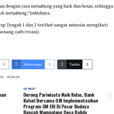
kan dengan cara menabung yang baik dan benar, sehingga
ntuk menabung,”imbuhnya.
p Tengah 1 dan 2 terlihat sangat antusias mengikuti
senang. (adv/rivani)
0
Messenger
0
Twitter
0
SEL
UMUM
UP NEXT
nan
Dorong Pariwisata Naik Kelas, Bank
Kalsel Bersama OJK Implementasikan
Program GM EKI Di Pasar Budaya
Rancah Mampulang Desa Balida