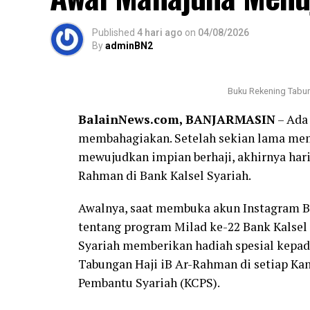
Published
4 hari ago
on
04/08/2026
By
adminBN2
Buku Rekening Tabun
BalainNews.com, BANJARMASIN
– Ada 
membahagiakan. Setelah sekian lama mem
mewujudkan impian berhaji, akhirnya hari
Rahman di Bank Kalsel Syariah.
Awalnya, saat membuka akun Instagram Ba
tentang program Milad ke-22 Bank Kalsel 
Syariah memberikan hadiah spesial kepa
Tabungan Haji iB Ar-Rahman di setiap Ka
Pembantu Syariah (KCPS).