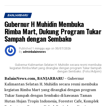
dana bantuan ini dioptimalkan dan dimanfaatkan sesuai
ketentuan yakni minimal 60 persen untuk kegiatan yang
berkaitan dengan masyarakat seperti pendidikan politik
BANJARBARU
dan pangkaderan, selebihnya untuk operasional partai.
Gubernur H Muhidin Membuka
“Agar kemanfaatannya bisa benar-benar dirasakan
Rimba Mart, Dukung Program Tukar
masyarakat Banua di Kalimantan Selatan, itu pesan
Sampah dengan Sembako
beliau (Gubernur H Muhidin,red), ” ujar Adi kepada
wartawan, usai kegiatan.
Published
1 minggu ago
on
30/07/2026
By
adminbalainnews
Pada kesempatan itu, Adi juga menyampaikan apresiasi
Gubernur H Muhidin kepada Badan Kebangpol dan 9
Gubernur Kalimantan Selatan H. Muhidin secara resmi membuka
partai politik yang mendapatkan kursi di DPRD Kalsel
kegiatan Rimba Mart yang dirangkai dengan program Tukar Sampah
dengan Sembako. (Foto/Adpim)
atas komitmen bersama yang terjakin. Gubernur juga
BalainNews.com, BANJARBARU
– Gubernur
mengajak kalangan parpol untuk menjadikan
Kalimantan Selatan H. Muhidin secara resmi membuka
penyaluran bantuan ini sebagai langkah nyata untuk
kegiatan Rimba Mart yang dirangkai dengan program
memperkuat pendidikan politik bagi masyarakat.
Tukar Sampah dengan Sembako di kawasan Taman
Sementara itu, Kapala Sub Bidang Fasilitasi,
Hutan Hujan Tropis Indonesia, Forester Cafe, Komplek