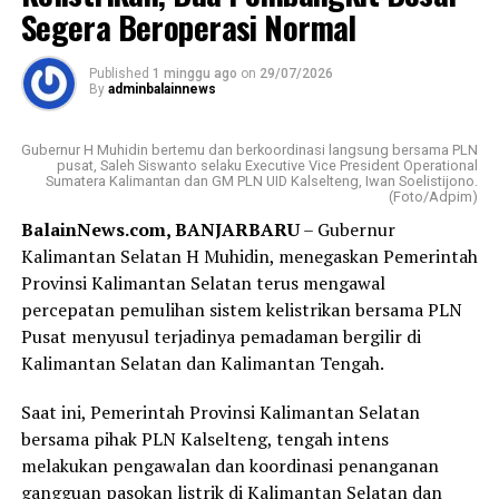
Segera Beroperasi Normal
terciptanya lingkungan yang lebih bersih, sehat, dan
berkelanjutan.
Published
1 minggu ago
on
29/07/2026
By
adminbalainnews
Dalam sambutannya, Gubernur H. Muhidin
mengapresiasi kolaborasi berbagai pihak dalam
Gubernur H Muhidin bertemu dan berkoordinasi langsung bersama PLN
menyukseskan program tukar sampah dengan sembako.
pusat, Saleh Siswanto selaku Executive Vice President Operational
Sumatera Kalimantan dan GM PLN UID Kalselteng, Iwan Soelistijono.
(Foto/Adpim)
Menurut Gubernur H. Muhidin, gerakan tersebut harus
BalainNews.com, BANJARBARU
– Gubernur
dibarengi dengan budaya menjaga kebersihan, dimulai
Kalimantan Selatan H Muhidin, menegaskan Pemerintah
dari lingkungan masing masing.
Provinsi Kalimantan Selatan terus mengawal
“Program tukar sampah dengan sembako harus menjadi
percepatan pemulihan sistem kelistrikan bersama PLN
budaya. Kebersihan harus dimulai dari lingkungan
Pusat menyusul terjadinya pemadaman bergilir di
masing-masing.”
Kalimantan Selatan dan Kalimantan Tengah.
Lebih lanjut, Gubernur H. Muhidin juga mendorong
Saat ini, Pemerintah Provinsi Kalimantan Selatan
rehabilitasi hutan melalui penanaman tanaman
bersama pihak PLN Kalselteng, tengah intens
produktif yang dapat memberikan manfaat ekonomi
melakukan pengawalan dan koordinasi penanganan
bagi masyarakat sekitar.
gangguan pasokan listrik di Kalimantan Selatan dan