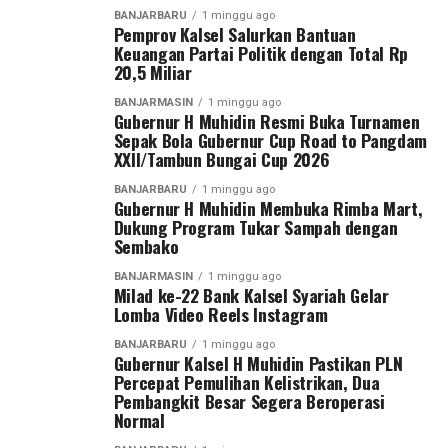
hutan, serta tamu undangan lainnya. [adv/adpim]
dominasi hitam.
kelistrikan di wilayah Kalselteng.
BANJARBARU
1 minggu ago
Pemprov Kalsel Salurkan Bantuan
Pemilihan warna hitam ujar Gubernur H Muhidin, agar
Keuangan Partai Politik dengan Total Rp
Post Views:
21
Menurutnya, arahan Gubernur menjadi dorongan bagi
nampak netral dan tidak ada kesan menonjolkan warna
20,5 Miliar
Sebarkan
PLN untuk mempercepat proses pemulihan sehingga
terkait partai tertentu.
BANJARMASIN
1 minggu ago
dampak pemadaman bergilir dapat segera diatasi.
Gubernur H Muhidin Resmi Buka Turnamen
Arahan pada materi rakor selanjutnya disampaikan
WhatsApp
0
Facebook
0
Sepak Bola Gubernur Cup Road to Pangdam
“Alhamdulillah, salah satu pembangkit yang sebelumnya
Sekdaprov Syarifuddin sesuai petunjuk Gubernur H
XXII/Tambun Bungai Cup 2026
mengalami kerusakan telah kembali beroperasi sejak 28
Muhidin.
Messenger
0
Twitter
0
BANJARBARU
1 minggu ago
Juli 2026. Kami terus bekerja keras bersama seluruh
Gubernur H Muhidin Membuka Rimba Mart,
“Banyak arahan Bapak Gubernur untuk pelaksanaan
Dukung Program Tukar Sampah dengan
personel PLN dan berkoordinasi dengan seluruh
Sembako
acara peringatan nantinya antinya, apalagi saat ini kita
pengelola pembangkit agar unit yang masih dalam
dalam kondisi penghematan anggaran, ” ucap
perbaikan dapat segera beroperasi,” ujar Saleh Siswanto.
BANJARMASIN
1 minggu ago
Milad ke-22 Bank Kalsel Syariah Gelar
Sekdaprov.
Lomba Video Reels Instagram
PLN katanya optimis setelah pembangkit Tanjung
Kendati demikian, Pemprov tetap menyediakan kegiatan
Power Indonesia dan Unit 2 SKS Listrik Kalimantan
BANJARBARU
1 minggu ago
Gubernur Kalsel H Muhidin Pastikan PLN
untuk masyarakat seperti hiburan dan angkutan gratis,
beroperasi penuh, pasokan daya akan kembali
Percepat Pemulihan Kelistrikan, Dua
termasuk rencana penyediaan makanan gratis seperti
mencukupi sehingga pemadaman bergilir dapat
Pembangkit Besar Segera Beroperasi
tahun lalu. [adv/adpim]
dihentikan.
Normal