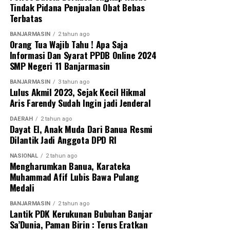
Tindak Pidana Penjualan Obat Bebas
Terbatas
BANJARMASIN
2 tahun ago
Orang Tua Wajib Tahu ! Apa Saja
Informasi Dan Syarat PPDB Online 2024
SMP Negeri 11 Banjarmasin
BANJARMASIN
3 tahun ago
Lulus Akmil 2023, Sejak Kecil Hikmal
Aris Farendy Sudah Ingin jadi Jenderal
DAERAH
2 tahun ago
Dayat El, Anak Muda Dari Banua Resmi
Dilantik Jadi Anggota DPD RI
NASIONAL
2 tahun ago
Mengharumkan Banua, Karateka
Muhammad Afif Lubis Bawa Pulang
Medali
BANJARMASIN
2 tahun ago
Lantik PDK Kerukunan Bubuhan Banjar
Sa’Dunia, Paman Birin : Terus Eratkan