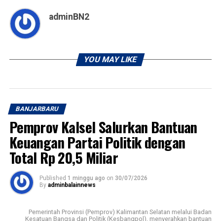
adminBN2
YOU MAY LIKE
BANJARBARU
Pemprov Kalsel Salurkan Bantuan
Keuangan Partai Politik dengan
Total Rp 20,5 Miliar
Published
1 minggu ago
on
30/07/2026
By
adminbalainnews
Pemerintah Provinsi (Pemprov) Kalimantan Selatan melalui Badan
Kesatuan Bangsa dan Politik (Kesbangpol), menyerahkan bantuan