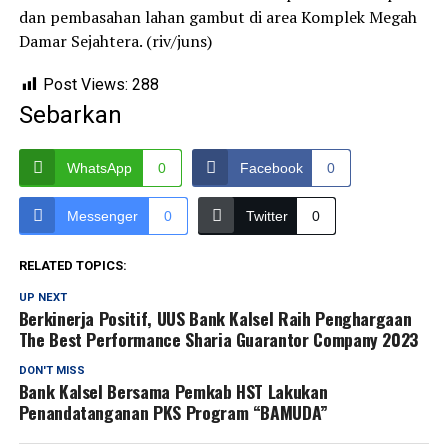
dan pembasahan lahan gambut di area Komplek Megah
Damar Sejahtera. (riv/juns)
Post Views:
288
Sebarkan
WhatsApp
0
Facebook
0
Messenger
0
Twitter
0
RELATED TOPICS:
UP NEXT
Berkinerja Positif, UUS Bank Kalsel Raih Penghargaan
The Best Performance Sharia Guarantor Company 2023
DON'T MISS
Bank Kalsel Bersama Pemkab HST Lakukan
Penandatanganan PKS Program “BAMUDA”