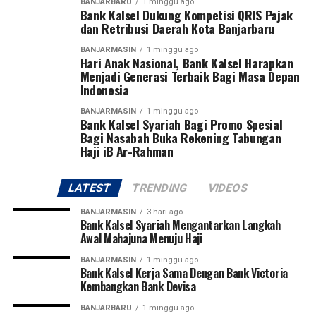
BANJARBARU
1 minggu ago
Post Views:
22
“Dengan beroperasinya kembali kedua pembangkit
Bank Kalsel Dukung Kompetisi QRIS Pajak
berkapasitas masing-masing 100 megawatt tersebut,
Sebarkan
dan Retribusi Daerah Kota Banjarbaru
sistem interkoneksi kelistrikan Kalimantan Selatan,
BANJARMASIN
1 minggu ago
Kalimantan Tengah, Timur dan Kalimantan Utara,
Hari Anak Nasional, Bank Kalsel Harapkan
WhatsApp
0
Facebook
0
dipastikan akan semakin kuat dan andal dalam
Menjadi Generasi Terbaik Bagi Masa Depan
Indonesia
memenuhi kebutuhan listrik masyarakat, ” pungkasnya.
Messenger
0
Twitter
0
[adv/adpim]
BANJARMASIN
1 minggu ago
Bank Kalsel Syariah Bagi Promo Spesial
Bagi Nasabah Buka Rekening Tabungan
Post Views:
20
Haji iB Ar-Rahman
Sebarkan
LATEST
TRENDING
VIDEOS
WhatsApp
0
Facebook
0
BANJARMASIN
3 hari ago
Bank Kalsel Syariah Mengantarkan Langkah
Messenger
0
Twitter
0
Awal Mahajuna Menuju Haji
BANJARMASIN
1 minggu ago
Bank Kalsel Kerja Sama Dengan Bank Victoria
Kembangkan Bank Devisa
BANJARBARU
1 minggu ago