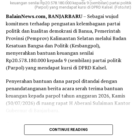
keuangan senilai Rp20.578.180.000 kepada 9 (sembilan) partai politik
(Parpol) yang mendapat kursi di DPRD Kalsel. (Foto/Ist)
BalainNews.com, BANJARBARU
– Sebagai wujud
komitmen terhadap penguatan kelembagaan partai
politik dan kualitas demokrasi di Banua, Pemerintah
Provinsi (Pemprov) Kalimantan Selatan melalui Badan
Kesatuan Bangsa dan Politik (Kesbangpol),
menyerahkan bantuan keuangan senilai
Rp20.578.180.000 kepada 9 (sembilan) partai politik
(Parpol) yang mendapat kursi di DPRD Kalsel.
Penyerahan bantuan dana parpol ditandai dengan
penandatanganan berita acara serah terima bantuan
keuangan kepada parpol tahun anggaran 2026, Kamis
(30/07/2026) di ruang rapat H Aberani Sulaiman Kantor
Gubernur di Banjarbaru.
Gubernur Kalsel H Muhidin melalui Staf Ahli Bidang
CONTINUE READING
Pemerintah Hukum dan Politik, Adi Santoso, diharapkan