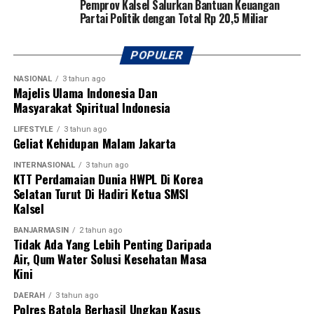
Pemprov Kalsel Salurkan Bantuan Keuangan
Partai Politik dengan Total Rp 20,5 Miliar
POPULER
NASIONAL
3 tahun ago
Majelis Ulama Indonesia Dan
Masyarakat Spiritual Indonesia
LIFESTYLE
3 tahun ago
Geliat Kehidupan Malam Jakarta
INTERNASIONAL
3 tahun ago
KTT Perdamaian Dunia HWPL Di Korea
Selatan Turut Di Hadiri Ketua SMSI
Kalsel
BANJARMASIN
2 tahun ago
Tidak Ada Yang Lebih Penting Daripada
Air, Qum Water Solusi Kesehatan Masa
Kini
DAERAH
3 tahun ago
Polres Batola Berhasil Ungkap Kasus