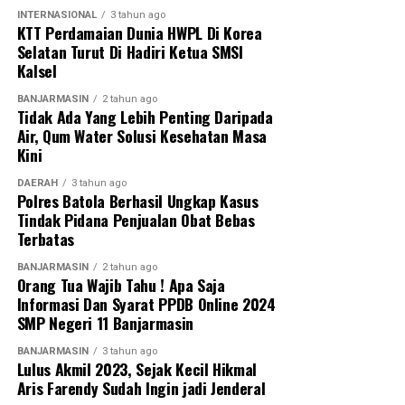
INTERNASIONAL
3 tahun ago
KTT Perdamaian Dunia HWPL Di Korea
Selatan Turut Di Hadiri Ketua SMSI
Kalsel
BANJARMASIN
2 tahun ago
Tidak Ada Yang Lebih Penting Daripada
Air, Qum Water Solusi Kesehatan Masa
Kini
DAERAH
3 tahun ago
Polres Batola Berhasil Ungkap Kasus
Tindak Pidana Penjualan Obat Bebas
Terbatas
BANJARMASIN
2 tahun ago
Orang Tua Wajib Tahu ! Apa Saja
Informasi Dan Syarat PPDB Online 2024
SMP Negeri 11 Banjarmasin
BANJARMASIN
3 tahun ago
Lulus Akmil 2023, Sejak Kecil Hikmal
Aris Farendy Sudah Ingin jadi Jenderal