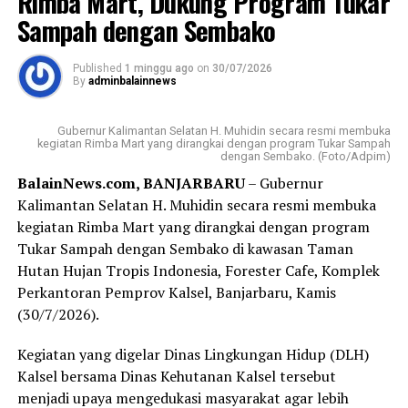
Rimba Mart, Dukung Program Tukar
masyarakat Banua di Kalimantan Selatan, itu pesan
Sampah dengan Sembako
beliau (Gubernur H Muhidin,red), ” ujar Adi kepada
wartawan, usai kegiatan.
Published
1 minggu ago
on
30/07/2026
By
adminbalainnews
Pada kesempatan itu, Adi juga menyampaikan apresiasi
Gubernur H Muhidin kepada Badan Kebangpol dan 9
Gubernur Kalimantan Selatan H. Muhidin secara resmi membuka
partai politik yang mendapatkan kursi di DPRD Kalsel
kegiatan Rimba Mart yang dirangkai dengan program Tukar Sampah
dengan Sembako. (Foto/Adpim)
atas komitmen bersama yang terjakin. Gubernur juga
BalainNews.com, BANJARBARU
– Gubernur
mengajak kalangan parpol untuk menjadikan
Kalimantan Selatan H. Muhidin secara resmi membuka
penyaluran bantuan ini sebagai langkah nyata untuk
kegiatan Rimba Mart yang dirangkai dengan program
memperkuat pendidikan politik bagi masyarakat.
Tukar Sampah dengan Sembako di kawasan Taman
Sementara itu, Kapala Sub Bidang Fasilitasi,
Hutan Hujan Tropis Indonesia, Forester Cafe, Komplek
Kelembaban, Pemerintahan, Perwakilan, Partai Politik,
Perkantoran Pemprov Kalsel, Banjarbaru, Kamis
Badan Kesbangpol Provinsi Kalsel, Harry Widiyatmoko
(30/7/2026).
mengatakan, dana bantuan diberikan kepada sembilan
Kegiatan yang digelar Dinas Lingkungan Hidup (DLH)
parpol tahun ini mengalami kenaikan dari Rp7.500
Kalsel bersama Dinas Kehutanan Kalsel tersebut
menjadi Rp10.000 per suara perolehan Pemilu Legislatif
menjadi upaya mengedukasi masyarakat agar lebih
2024. [adv/adpim]