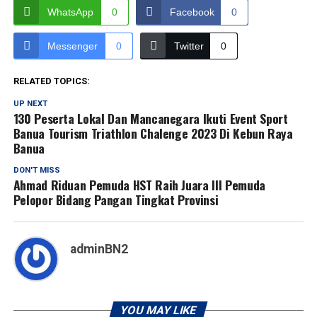
WhatsApp
0
Facebook
0
Messenger
0
Twitter
0
RELATED TOPICS:
UP NEXT
130 Peserta Lokal Dan Mancanegara Ikuti Event Sport
Banua Tourism Triathlon Chalenge 2023 Di Kebun Raya
Banua
DON'T MISS
Ahmad Riduan Pemuda HST Raih Juara III Pemuda
Pelopor Bidang Pangan Tingkat Provinsi
adminBN2
YOU MAY LIKE