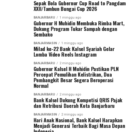
Arahan pada materi rakor selanjutnya disampaikan
WhatsApp
0
Facebook
0
Sepak Bola Gubernur Cup Road to Pangdam
“Alhamdulillah, salah satu pembangkit yang sebelumnya
Sekdaprov Syarifuddin sesuai petunjuk Gubernur H
XXII/Tambun Bungai Cup 2026
mengalami kerusakan telah kembali beroperasi sejak 28
Muhidin.
Messenger
0
Twitter
0
BANJARBARU
1 minggu ago
Juli 2026. Kami terus bekerja keras bersama seluruh
Gubernur H Muhidin Membuka Rimba Mart,
“Banyak arahan Bapak Gubernur untuk pelaksanaan
Dukung Program Tukar Sampah dengan
personel PLN dan berkoordinasi dengan seluruh
Sembako
acara peringatan nantinya antinya, apalagi saat ini kita
pengelola pembangkit agar unit yang masih dalam
dalam kondisi penghematan anggaran, ” ucap
perbaikan dapat segera beroperasi,” ujar Saleh Siswanto.
BANJARMASIN
1 minggu ago
Milad ke-22 Bank Kalsel Syariah Gelar
Sekdaprov.
Lomba Video Reels Instagram
PLN katanya optimis setelah pembangkit Tanjung
Kendati demikian, Pemprov tetap menyediakan kegiatan
Power Indonesia dan Unit 2 SKS Listrik Kalimantan
BANJARBARU
2 minggu ago
Gubernur Kalsel H Muhidin Pastikan PLN
untuk masyarakat seperti hiburan dan angkutan gratis,
beroperasi penuh, pasokan daya akan kembali
Percepat Pemulihan Kelistrikan, Dua
termasuk rencana penyediaan makanan gratis seperti
mencukupi sehingga pemadaman bergilir dapat
Pembangkit Besar Segera Beroperasi
tahun lalu. [adv/adpim]
dihentikan.
Normal
BANJARBARU
2 minggu ago
Post Views:
26
“Dengan beroperasinya kembali kedua pembangkit
Bank Kalsel Dukung Kompetisi QRIS Pajak
berkapasitas masing-masing 100 megawatt tersebut,
Sebarkan
dan Retribusi Daerah Kota Banjarbaru
sistem interkoneksi kelistrikan Kalimantan Selatan,
BANJARMASIN
2 minggu ago
Kalimantan Tengah, Timur dan Kalimantan Utara,
Hari Anak Nasional, Bank Kalsel Harapkan
WhatsApp
0
Facebook
0
dipastikan akan semakin kuat dan andal dalam
Menjadi Generasi Terbaik Bagi Masa Depan
Indonesia