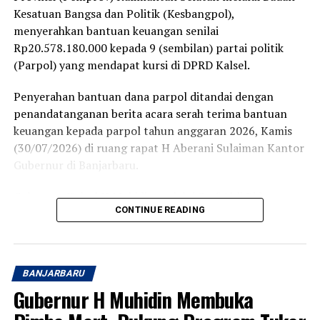
Kesatuan Bangsa dan Politik (Kesbangpol),
menyerahkan bantuan keuangan senilai
Rp20.578.180.000 kepada 9 (sembilan) partai politik
(Parpol) yang mendapat kursi di DPRD Kalsel.
Penyerahan bantuan dana parpol ditandai dengan
penandatanganan berita acara serah terima bantuan
keuangan kepada parpol tahun anggaran 2026, Kamis
(30/07/2026) di ruang rapat H Aberani Sulaiman Kantor
Gubernur di Banjarbaru.
Gubernur Kalsel H Muhidin melalui Staf Ahli Bidang
CONTINUE READING
Pemerintah Hukum dan Politik, Adi Santoso, diharapkan
dana bantuan ini dioptimalkan dan dimanfaatkan sesuai
ketentuan yakni minimal 60 persen untuk kegiatan yang
berkaitan dengan masyarakat seperti pendidikan politik
BANJARBARU
dan pangkaderan, selebihnya untuk operasional partai.
Gubernur H Muhidin Membuka
“Agar kemanfaatannya bisa benar-benar dirasakan