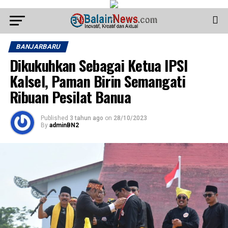
BANJARBARU
Dikukuhkan Sebagai Ketua IPSI
Kalsel, Paman Birin Semangati
Ribuan Pesilat Banua
Published
3 tahun ago
on
28/10/2023
By
adminBN2