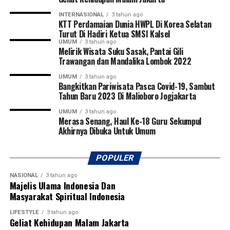
INTERNASIONAL
3 tahun ago
KTT Perdamaian Dunia HWPL Di Korea Selatan
Turut Di Hadiri Ketua SMSI Kalsel
UMUM
3 tahun ago
Melirik Wisata Suku Sasak, Pantai Gili
Trawangan dan Mandalika Lombok 2022
UMUM
3 tahun ago
Bangkitkan Pariwisata Pasca Covid-19, Sambut
Tahun Baru 2023 Di Malioboro Jogjakarta
UMUM
3 tahun ago
Merasa Senang, Haul Ke-18 Guru Sekumpul
Akhirnya Dibuka Untuk Umum
POPULER
NASIONAL
3 tahun ago
Majelis Ulama Indonesia Dan
Masyarakat Spiritual Indonesia
LIFESTYLE
3 tahun ago
Geliat Kehidupan Malam Jakarta