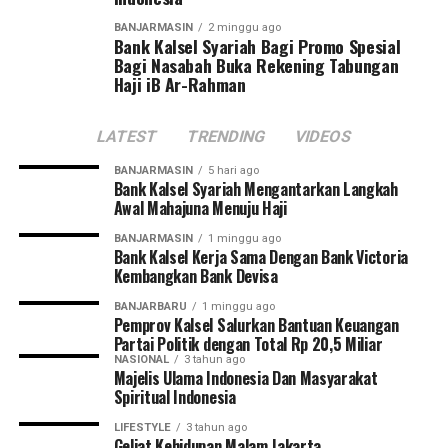
memenuhi kebutuhan listrik masyarakat, ” pungkasnya.
Messenger
0
Twitter
0
[adv/adpim]
BANJARMASIN
2 minggu ago
Bank Kalsel Syariah Bagi Promo Spesial
Bagi Nasabah Buka Rekening Tabungan
Post Views:
22
Haji iB Ar-Rahman
Sebarkan
LATEST
TRENDING
VIDEOS
WhatsApp
0
Facebook
0
BANJARMASIN
5 hari ago
Bank Kalsel Syariah Mengantarkan Langkah
Messenger
0
Twitter
0
Awal Mahajuna Menuju Haji
BANJARMASIN
1 minggu ago
Bank Kalsel Kerja Sama Dengan Bank Victoria
Kembangkan Bank Devisa
BANJARBARU
1 minggu ago
Pemprov Kalsel Salurkan Bantuan Keuangan
Partai Politik dengan Total Rp 20,5 Miliar
NASIONAL
3 tahun ago
Majelis Ulama Indonesia Dan Masyarakat
Spiritual Indonesia
LIFESTYLE
3 tahun ago
Geliat Kehidupan Malam Jakarta