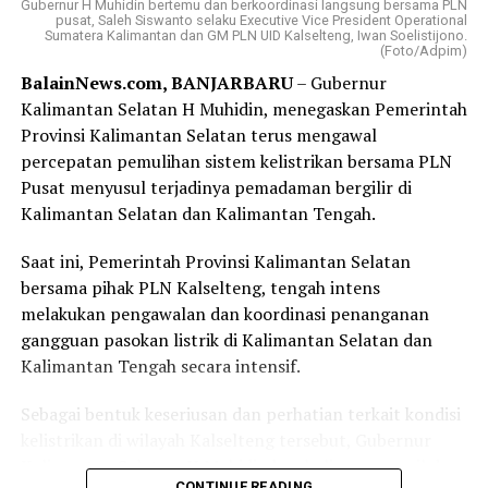
Gubernur H Muhidin bertemu dan berkoordinasi langsung bersama PLN
menyukseskan program tukar sampah dengan sembako.
pusat, Saleh Siswanto selaku Executive Vice President Operational
Sumatera Kalimantan dan GM PLN UID Kalselteng, Iwan Soelistijono.
(Foto/Adpim)
Menurut Gubernur H. Muhidin, gerakan tersebut harus
BalainNews.com, BANJARBARU
– Gubernur
dibarengi dengan budaya menjaga kebersihan, dimulai
Kalimantan Selatan H Muhidin, menegaskan Pemerintah
dari lingkungan masing masing.
Provinsi Kalimantan Selatan terus mengawal
“Program tukar sampah dengan sembako harus menjadi
percepatan pemulihan sistem kelistrikan bersama PLN
budaya. Kebersihan harus dimulai dari lingkungan
Pusat menyusul terjadinya pemadaman bergilir di
masing-masing.”
Kalimantan Selatan dan Kalimantan Tengah.
Lebih lanjut, Gubernur H. Muhidin juga mendorong
Saat ini, Pemerintah Provinsi Kalimantan Selatan
rehabilitasi hutan melalui penanaman tanaman
bersama pihak PLN Kalselteng, tengah intens
produktif yang dapat memberikan manfaat ekonomi
melakukan pengawalan dan koordinasi penanganan
bagi masyarakat sekitar.
gangguan pasokan listrik di Kalimantan Selatan dan
Kalimantan Tengah secara intensif.
“Hutan harus memberi manfaat bagi masyarakat melalui
tanaman produktif seperti durian, manggis, rambutan,
Sebagai bentuk keseriusan dan perhatian terkait kondisi
langsat, dan lainnya.”ujarnya.
kelistrikan di wilayah Kalselteng tersebut, Gubernur
Kalimantan Selatan, H Muhidin kembali memanggil dan
Selain itu, Gubernur H. Muhidin menilai potensi jutaan
CONTINUE READING