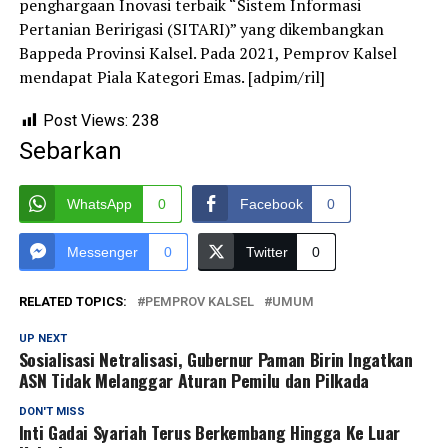
penghargaan Inovasi terbaik “Sistem Informasi
Pertanian Beririgasi (SITARI)” yang dikembangkan
Bappeda Provinsi Kalsel. Pada 2021, Pemprov Kalsel
mendapat Piala Kategori Emas. [adpim/ril]
Post Views:
238
Sebarkan
WhatsApp
0
Facebook
0
Messenger
0
Twitter
0
RELATED TOPICS:
PEMPROV KALSEL
UMUM
UP NEXT
Sosialisasi Netralisasi, Gubernur Paman Birin Ingatkan
ASN Tidak Melanggar Aturan Pemilu dan Pilkada
DON'T MISS
Inti Gadai Syariah Terus Berkembang Hingga Ke Luar