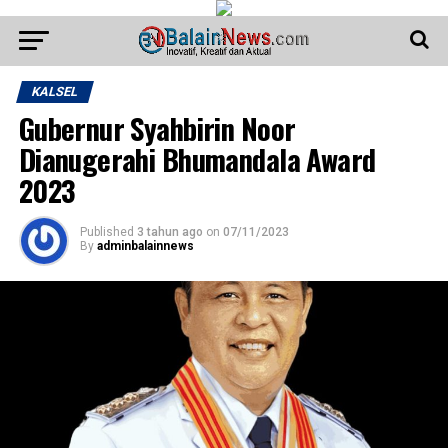
KALSEL
Gubernur Syahbirin Noor
Dianugerahi Bhumandala Award
2023
Published
3 tahun ago
on
07/11/2023
By
adminbalainnews