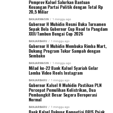
Pemprov Kalsel Salurkan Bantuan
setiap tahun. Kami ingin kompetisi ini menjadi ajang
Keuangan Partai Politik dengan Total Rp
Dalam sambutannya, Gubernur H. Muhidin
pembinaan sekaligus melahirkan bibit-bibit pesepak bola
20,5 Miliar
mengapresiasi kolaborasi berbagai pihak dalam
berbakat dari Banua,” ungkap Gubernur H. Muhidin
BANJARMASIN
1 minggu ago
menyukseskan program tukar sampah dengan sembako.
tersenyum.
Gubernur H Muhidin Resmi Buka Turnamen
Sepak Bola Gubernur Cup Road to Pangdam
Menurut Gubernur H. Muhidin, gerakan tersebut harus
Gubernur H. Muhidin juga mengenang masa mudanya
XXII/Tambun Bungai Cup 2026
dibarengi dengan budaya menjaga kebersihan, dimulai
sebagai pemain sepak bola ketika menempuh pendidikan
BANJARBARU
1 minggu ago
dari lingkungan masing masing.
di Sekolah Guru Olahraga (SGO) Banjarmasin. Stadion 17
Gubernur H Muhidin Membuka Rimba Mart,
Dukung Program Tukar Sampah dengan
Mei, baginya menyimpan banyak kenangan sebagai
“Program tukar sampah dengan sembako harus menjadi
Sembako
tempat berlatih bersama rekan-rekannya.
budaya. Kebersihan harus dimulai dari lingkungan
BANJARMASIN
1 minggu ago
masing-masing.”
Milad ke-22 Bank Kalsel Syariah Gelar
“Kembali ke stadion ini mengingatkan saya pada masa-
Lomba Video Reels Instagram
masa menjadi pemain sepak bola. Dulu setiap sore kami
Lebih lanjut, Gubernur H. Muhidin juga mendorong
berlatih di sini. Banyak kenangan yang tidak terlupakan,”
BANJARBARU
1 minggu ago
rehabilitasi hutan melalui penanaman tanaman
Gubernur Kalsel H Muhidin Pastikan PLN
kenangnya.
Percepat Pemulihan Kelistrikan, Dua
produktif yang dapat memberikan manfaat ekonomi
Pembangkit Besar Segera Beroperasi
bagi masyarakat sekitar.
Gubernur H. Muhidin pun berpesan agar seluruh pemain
Normal
menjunjung tinggi sportivitas, sedangkan perangkat
“Hutan harus memberi manfaat bagi masyarakat melalui
BANJARBARU
1 minggu ago
pertandingan diminta memimpin kompetisi secara
Bank Kalsel Dukung Kompetisi QRIS Pajak