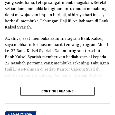
yang sederhana, tetapi sangat membahagiakan. Setelah
sekian lama memiliki keinginan untuk mulai menabung
demi mewujudkan impian berhaji, akhirnya hari ini saya
berhasil membuka Tabungan Haji iB Ar-Rahman di Bank
Kalsel Syariah.
Awalnya, saat membuka akun Instagram Bank Kalsel,
saya melihat informasi menarik tentang program Milad
ke-22 Bank Kalsel Syariah. Dalam program tersebut,
Bank Kalsel Syariah memberikan hadiah spesial kepada
22 nasabah pertama yang membuka rekening Tabungan
Haji iB Ar-Rahman di setiap Kantor Cabang Syariah
(KCS) dan Kantor Cabang Pembantu Syariah (KCPS).
Cukup dengan setoran awal di atas Rp220.000, nasabah
CONTINUE READING
berkesempatan memperoleh voucher belanja senilai
Rp50.000. Program ini berlangsung pada 1 hingga 31
Agustus 2026 di 13 Kantor Cabang Syariah dan Kantor
Cabang Pembantu Syariah Bank Kalsel Syariah yang
BANJARMASIN