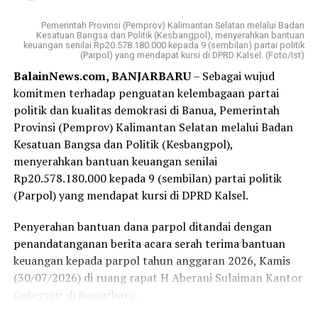
Visi Badan Usaha Milik Daerah (BUMD) Pemprov Kalsel
Pemerintah Provinsi (Pemprov) Kalimantan Selatan melalui Badan
tersebut; menjadi bank yang kuat, kompetitif, dan
Kesatuan Bangsa dan Politik (Kesbangpol), menyerahkan bantuan
terpercaya dengan memberikan pelayanan terbaik
keuangan senilai Rp20.578.180.000 kepada 9 (sembilan) partai politik
(Parpol) yang mendapat kursi di DPRD Kalsel. (Foto/Ist)
kepada masyarakat.
BalainNews.com, BANJARBARU
– Sebagai wujud
komitmen terhadap penguatan kelembagaan partai
Sementara misinya ;menjadi penggerak perekonomian
politik dan kualitas demokrasi di Banua, Pemerintah
daerah, memberikan nilai tambah bagi pemegang saham,
Provinsi (Pemprov) Kalimantan Selatan melalui Badan
serta menyediakan layanan perbankan berkualitas.
Kesatuan Bangsa dan Politik (Kesbangpol),
Sedangkan produk Bank Kalsel meliputi layanan
menyerahkan bantuan keuangan senilai
tabungan, kredit atau pinjaman, serta layanan khusus
Rp20.578.180.000 kepada 9 (sembilan) partai politik
seperti Tabungan Banua, Kredit Multiguna Plus, dan
(Parpol) yang mendapat kursi di DPRD Kalsel.
Layanan Devisa.
Penyerahan bantuan dana parpol ditandai dengan
Rapat kerja Komisi II Bidang Ekonomi dan Keuangan
penandatanganan berita acara serah terima bantuan
DPRD tersebut dengan sejumlah BUMD milik Pemprov
keuangan kepada parpol tahun anggaran 2026, Kamis
Kalsel semula dipimpin Wakil Ketua Komisinya H
(30/07/2026) di ruang rapat H Aberani Sulaiman Kantor
Suripno Sumas.
Gubernur di Banjarbaru.