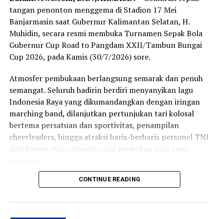
tangan penonton menggema di Stadion 17 Mei
Sementara itu, Kapala Sub Bidang Fasilitasi,
Banjarmasin saat Gubernur Kalimantan Selatan, H.
Kelembaban, Pemerintahan, Perwakilan, Partai Politik,
Muhidin, secara resmi membuka Turnamen Sepak Bola
Badan Kesbangpol Provinsi Kalsel, Harry Widiyatmoko
Gubernur Cup Road to Pangdam XXII/Tambun Bungai
mengatakan, dana bantuan diberikan kepada sembilan
Cup 2026, pada Kamis (30/7/2026) sore.
parpol tahun ini mengalami kenaikan dari Rp7.500
menjadi Rp10.000 per suara perolehan Pemilu Legislatif
Atmosfer pembukaan berlangsung semarak dan penuh
2024. [adv/adpim]
semangat. Seluruh hadirin berdiri menyanyikan lagu
Indonesia Raya yang dikumandangkan dengan iringan
Post Views:
17
marching band, dilanjutkan pertunjukan tari kolosal
Sebarkan
bertema persatuan dan sportivitas, penampilan
cheerleaders, hingga atraksi baris-berbaris personel TNI
dari Korem 101/Antasari yang memukau para tamu
WhatsApp
0
Facebook
0
undangan.
Messenger
0
Twitter
0
CONTINUE READING
Momen semakin khidmat ketika bendera turnamen
dibentangkan di tengah lapangan, disusul masuknya
anak-anak ke arena stadion sebagai simbol harapan
lahirnya generasi muda yang mencintai olahraga,