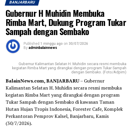
BANJARBARU
khususnya sepak bola.
Gubernur H Muhidin Membuka
Kedatangan Gubernur H. Muhidin disambut Pangdam
Rimba Mart, Dukung Program Tukar
XXII/Tambun Bungai Mayjen TNI Zainal Arifin bersama
Sampah dengan Sembako
jajaran Forum Koordinasi Pimpinan Daerah
(Forkopimda) Kalimantan Selatan, di antaranya Ketua
Published
1 minggu ago
on
30/07/2026
DPRD Provinsi Kalimantan Selatan, Danrem
By
adminbalainnews
101/Antasari, Danlanal Banjarmasin, Sekretaris Daerah
Provinsi Kalimantan Selatan, Bupati Hulu Sungai
Gubernur Kalimantan Selatan H. Muhidin secara resmi membuka
Tengah, serta jajaran TNI, Polri, dan pemerintah daerah.
kegiatan Rimba Mart yang dirangkai dengan program Tukar Sampah
dengan Sembako. (Foto/Adpim)
BalainNews.com, BANJARBARU
– Gubernur
Dalam sambutannya, Gubernur H. Muhidin mengajak
Kalimantan Selatan H. Muhidin secara resmi membuka
seluruh peserta menjadikan turnamen sebagai ajang
kegiatan Rimba Mart yang dirangkai dengan program
memperkuat persaudaraan sekaligus membangun
Tukar Sampah dengan Sembako di kawasan Taman
prestasi sepak bola Banua.
Hutan Hujan Tropis Indonesia, Forester Cafe, Komplek
“Semoga seluruh rangkaian kegiatan ini berjalan dengan
Perkantoran Pemprov Kalsel, Banjarbaru, Kamis
baik, lancar, serta mendapat bimbingan dan petunjuk
(30/7/2026).
dari Allah SWT. Atas nama Pemerintah Provinsi