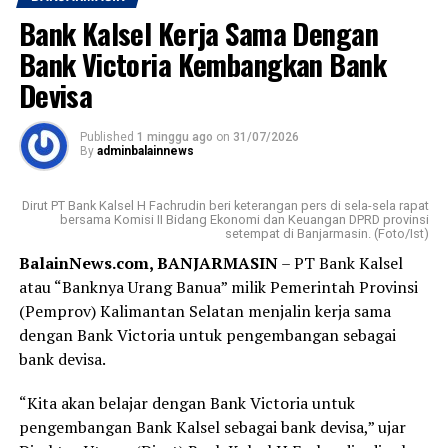
tersebar di Kalimantan Selatan.
Bank Kalsel Kerja Sama Dengan
Karena tanggal 1 dan 2 Agustus bertepatan dengan hari
Bank Victoria Kembangkan Bank
Sabtu dan Minggu, saya baru bisa datang pada Senin
Devisa
pagi ke Kantor Cabang Syariah Bank Kalsel Syariah di
Jalan S. Parman, Banjarmasin.
Published
1 minggu ago
on
31/07/2026
By
adminbalainnews
Sesampainya di sana, saya disambut dengan ramah oleh
petugas keamanan yang memberikan formulir serta
Dirut PT Bank Kalsel H Fachrudin beri keterangan pers di sela-sela rapat
nomor antrean. Yang membuat saya terkesan, bahkan
bersama Komisi II Bidang Ekonomi dan Keuangan DPRD provinsi
setempat di Banjarmasin. (Foto/Ist)
sebelum formulir selesai saya isi, nomor antrean saya
BalainNews.com, BANJARMASIN
– PT Bank Kalsel
sudah dipanggil. Proses pembukaan rekening
atau “Banknya Urang Banua” milik Pemerintah Provinsi
berlangsung cepat, tertib, dan pelayanan yang diberikan
(Pemprov) Kalimantan Selatan menjalin kerja sama
terasa ramah serta membantu.
dengan Bank Victoria untuk pengembangan sebagai
Bagi sebagian orang, membuka rekening mungkin
bank devisa.
merupakan hal biasa. Namun bagi saya, hari ini menjadi
“Kita akan belajar dengan Bank Victoria untuk
langkah awal yang penuh makna. Tabungan Haji bukan
pengembangan Bank Kalsel sebagai bank devisa,” ujar
sekadar buku tabungan, melainkan ikhtiar kecil untuk