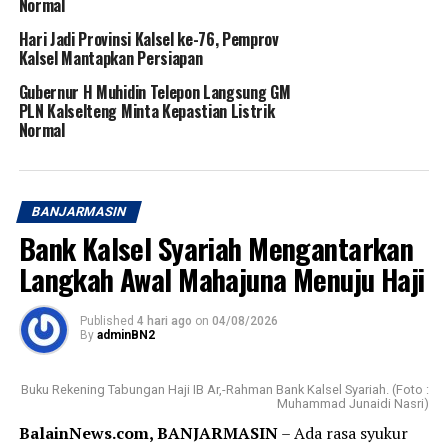
Normal
Hari Jadi Provinsi Kalsel ke-76, Pemprov
Kalsel Mantapkan Persiapan
Gubernur H Muhidin Telepon Langsung GM
PLN Kalselteng Minta Kepastian Listrik
Normal
BANJARMASIN
Bank Kalsel Syariah Mengantarkan
Langkah Awal Mahajuna Menuju Haji
Published
4 hari ago
on
04/08/2026
By
adminBN2
Buku Rekening Tabungan Haji IB Ar,-Rahman Bank Kalsel Syariah. (Foto :
Muhammad Junaidi Nasri)
BalainNews.com, BANJARMASIN
– Ada rasa syukur