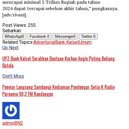
mencapai minimal 3 Triliun Rupiah pada tahun
2024 dapat tercapai sebelum akhir tahun,” pungkasnya.
[adv/rivani].
Post Views:
255
Sebarkan
WhatsApp
0
Facebook
0
Messenger
0
Twitter
0
Related Topics:
Advertorial
Bank Kalsel
Umum
Up Next
UPZ Bank Kalsel Serahkan Bantuan Korban Angin Puting Beliung
Batola
Don't Miss
Penyiar Langsung Sambangi Kediaman Pendengar Setia K Radio
Purnama 98,2 FM Kandangan
adminBN2