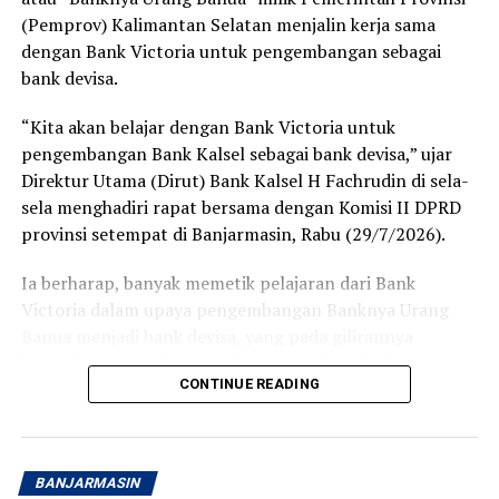
berlangsung cepat, tertib, dan pelayanan yang diberikan
(Pemprov) Kalimantan Selatan menjalin kerja sama
terasa ramah serta membantu.
dengan Bank Victoria untuk pengembangan sebagai
Bagi sebagian orang, membuka rekening mungkin
bank devisa.
merupakan hal biasa. Namun bagi saya, hari ini menjadi
“Kita akan belajar dengan Bank Victoria untuk
langkah awal yang penuh makna. Tabungan Haji bukan
pengembangan Bank Kalsel sebagai bank devisa,” ujar
sekadar buku tabungan, melainkan ikhtiar kecil untuk
Direktur Utama (Dirut) Bank Kalsel H Fachrudin di sela-
mendekatkan diri pada impian besar, yaitu memenuhi
sela menghadiri rapat bersama dengan Komisi II DPRD
panggilan Allah SWT ke Tanah Suci.
provinsi setempat di Banjarmasin, Rabu (29/7/2026).
Terima kasih kepada Bank Kalsel Syariah atas pelayanan
Ia berharap, banyak memetik pelajaran dari Bank
yang baik serta program yang mendorong masyarakat
Victoria dalam upaya pengembangan Banknya Urang
untuk mulai mempersiapkan ibadah haji sejak dini.
Banua menjadi bank devisa, yang pada gilirannya
Semoga langkah kecil ini menjadi awal yang diberkahi
kemanfaatannya bagi pembangunan daerah dan
dan membawa saya menuju kesempatan menunaikan
CONTINUE READING
masyarakat Kalsel.
ibadah haji pada waktu yang telah Allah tetapkan.
Aamiin. [adv/riv]
Peluncuran Bsnk Kalsel sebagai bank devisa 17 Juni 2026
atau mengawali Tahun Baru Islam, Muharram 1448
Post Views:
16
BANJARMASIN
Hijriah.