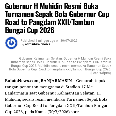
Sebarkan
Gubernur H Muhidin Resmi Buka
PT Bank Kalsel sebelumnya bernama Bank
Turnamen Sepak Bola Gubernur Cup
WhatsApp
0
Facebook
0
Pembangunan Daerah (BPD) berdiri 25 Maret 1964
Road to Pangdam XXII/Tambun
dengan kepemilikan atau pemegang saham pemerintah
Bungai Cup 2026
Messenger
0
Twitter
0
provinsi (Pemprov) dan pemerintah kabupaten/kota
(Pemkab/Pemkot) provinsi setempat.
Published
1 minggu ago
on
30/07/2026
By
adminbalainnews
Visi Badan Usaha Milik Daerah (BUMD) Pemprov Kalsel
tersebut; menjadi bank yang kuat, kompetitif, dan
terpercaya dengan memberikan pelayanan terbaik
Gubernur Kalimantan Selatan, Gubernur H Muhidin Resmi Buka
Turnamen Sepak Bola Gubernur Cup Road to Pangdam XXII/Tambun
kepada masyarakat.
Bungai Cup 2026. Muhidin, secara resmi membuka Turnamen Sepak
Bola Gubernur Cup Road to Pangdam XXII/Tambun Bungai Cup 2026.
(Foto/Adpim)
Sementara misinya ;menjadi penggerak perekonomian
BalainNews.com, BANJARMASIN
– Gemuruh tepuk
daerah, memberikan nilai tambah bagi pemegang saham,
tangan penonton menggema di Stadion 17 Mei
serta menyediakan layanan perbankan berkualitas.
Banjarmasin saat Gubernur Kalimantan Selatan, H.
Muhidin, secara resmi membuka Turnamen Sepak Bola
Sedangkan produk Bank Kalsel meliputi layanan
Gubernur Cup Road to Pangdam XXII/Tambun Bungai
tabungan, kredit atau pinjaman, serta layanan khusus
Cup 2026, pada Kamis (30/7/2026) sore.
seperti Tabungan Banua, Kredit Multiguna Plus, dan