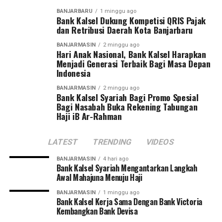
Pangdam menegaskan sepak bola bukan hanya olahraga
BANJARBARU
1 minggu ago
yang paling digemari masyarakat, tetapi juga sarana
Bank Kalsel Dukung Kompetisi QRIS Pajak
membentuk karakter generasi muda melalui nilai
dan Retribusi Daerah Kota Banjarbaru
disiplin, kerja sama, sportivitas, dan semangat juang.
BANJARMASIN
2 minggu ago
Hari Anak Nasional, Bank Kalsel Harapkan
Turnamen ini diikuti 27 tim, terdiri dari 13 klub asal
Menjadi Generasi Terbaik Bagi Masa Depan
Indonesia
Kalimantan Selatan dan 14 klub asal Kalimantan
Tengah. Dua tim terbaik dari masing-masing provinsi
BANJARMASIN
2 minggu ago
Bank Kalsel Syariah Bagi Promo Spesial
akan melaju ke putaran final Pangdam XXII/Tambun
Bagi Nasabah Buka Rekening Tabungan
Bungai Cup 2026 yang dijadwalkan berlangsung di
Haji iB Ar-Rahman
Stadion Sangga Buana, Kalimantan Tengah, pada 6–8
Agustus 2026.
LATEST
TRENDING
VIDEOS
Pangdam juga berharap dari kompetisi perdana tersebut
BANJARMASIN
4 hari ago
akan lahir pemain-pemain potensial yang mampu
Bank Kalsel Syariah Mengantarkan Langkah
Awal Mahajuna Menuju Haji
membawa nama harum Kalimantan Selatan dan
Kalimantan Tengah di tingkat nasional bahkan
BANJARMASIN
1 minggu ago
Bank Kalsel Kerja Sama Dengan Bank Victoria
internasional.
Kembangkan Bank Devisa