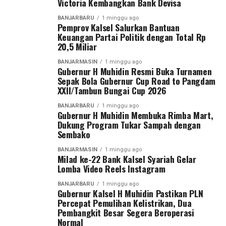
Victoria Kembangkan Bank Devisa
Post Views:
36
Sementara itu, Pangdam XXII/Tambun Bungai Mayjen
Sebarkan
BANJARBARU
1 minggu ago
Pemprov Kalsel Salurkan Bantuan
TNI Zainal Arifin menegaskan turnamen ini merupakan
Keuangan Partai Politik dengan Total Rp
langkah nyata Kodam XXII/Tambun Bungai dalam
20,5 Miliar
WhatsApp
0
Facebook
0
membangun ekosistem pembinaan sepak bola di dua
BANJARMASIN
1 minggu ago
wilayah yang berada di bawah tanggung jawabnya, yakni
Gubernur H Muhidin Resmi Buka Turnamen
Messenger
0
Twitter
0
Kalimantan Selatan dan Kalimantan Tengah.
Sepak Bola Gubernur Cup Road to Pangdam
XXII/Tambun Bungai Cup 2026
Menurut Pangdam, sebagai kodam yang baru berdiri
BANJARBARU
1 minggu ago
sekitar satu tahun, diperlukan wadah kompetisi yang
Gubernur H Muhidin Membuka Rimba Mart,
Dukung Program Tukar Sampah dengan
mampu menjaring talenta-talenta muda terbaik.
Sembako
“Karena kita baru berdiri sekitar satu tahun dan
BANJARMASIN
1 minggu ago
Milad ke-22 Bank Kalsel Syariah Gelar
memiliki dua wilayah, yaitu Kalimantan Tengah dan
Lomba Video Reels Instagram
Kalimantan Selatan. Oleh karena itu, kami menggelar
turnamen sepak bola ini untuk mencari bibit-bibit anak
BANJARBARU
1 minggu ago
Gubernur Kalsel H Muhidin Pastikan PLN
muda dari kedua provinsi tersebut,” ujar Pangdam Zainal
Percepat Pemulihan Kelistrikan, Dua
Arifin.
Pembangkit Besar Segera Beroperasi
Normal