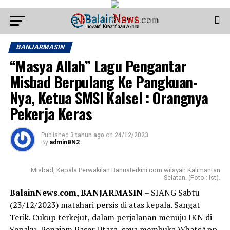
BANJARMASIN
“Masya Allah” Lagu Pengantar
Misbad Berpulang Ke Pangkuan-
Nya, Ketua SMSI Kalsel : Orangnya
Pekerja Keras
Published
3 tahun ago
on
24/12/2023
By
adminBN2
Misbad, Kepala Perwakilan Banuaterkini.com wilayah Kalimantan
Selatan. (Foto : Ist).
BalainNews.com, BANJARMASIN
– SIANG Sabtu
(23/12/2023) matahari persis di atas kepala. Sangat
Terik. Cukup terkejut, dalam perjalanan menuju IKN di
Sepaku, Penajam Paser Utara, saya membuka WhatsApp