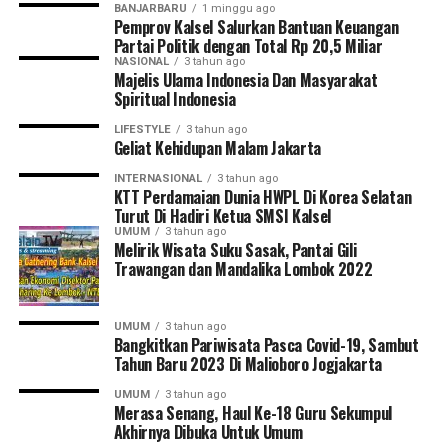
Pembukaan turnamen semakin meriah dengan laga
BANJARBARU
1 minggu ago
Pemprov Kalsel Salurkan Bantuan Keuangan
perdana yang mempertemukan tim Kabupaten Tapin
Partai Politik dengan Total Rp 20,5 Miliar
melawan Kabupaten Hulu Sungai Utara (HSU). Kegiatan
NASIONAL
3 tahun ago
ini juga mendapat dukungan penuh dari PSSI
Majelis Ulama Indonesia Dan Masyarakat
Spiritual Indonesia
Kalimantan Selatan, KONI Kalimantan Selatan, serta
berbagai organisasi olahraga lainnya sebagai bentuk
LIFESTYLE
3 tahun ago
komitmen bersama dalam memajukan sepak bola dan
Geliat Kehidupan Malam Jakarta
melahirkan generasi atlet berprestasi di Banua.
INTERNASIONAL
3 tahun ago
[adv/adpim]
KTT Perdamaian Dunia HWPL Di Korea Selatan
Turut Di Hadiri Ketua SMSI Kalsel
UMUM
3 tahun ago
Post Views:
19
Melirik Wisata Suku Sasak, Pantai Gili
Sebarkan
Trawangan dan Mandalika Lombok 2022
WhatsApp
0
Facebook
0
UMUM
3 tahun ago
Bangkitkan Pariwisata Pasca Covid-19, Sambut
Tahun Baru 2023 Di Malioboro Jogjakarta
Messenger
0
Twitter
0
UMUM
3 tahun ago
Merasa Senang, Haul Ke-18 Guru Sekumpul
Akhirnya Dibuka Untuk Umum