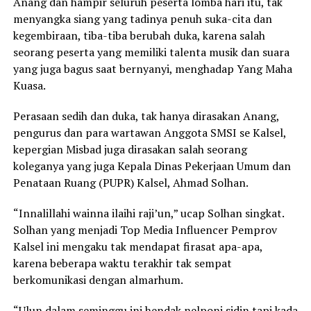
Anang dan hampir seluruh peserta lomba hari itu, tak
menyangka siang yang tadinya penuh suka-cita dan
kegembiraan, tiba-tiba berubah duka, karena salah
seorang peserta yang memiliki talenta musik dan suara
yang juga bagus saat bernyanyi, menghadap Yang Maha
Kuasa.
Perasaan sedih dan duka, tak hanya dirasakan Anang,
pengurus dan para wartawan Anggota SMSI se Kalsel,
kepergian Misbad juga dirasakan salah seorang
koleganya yang juga Kepala Dinas Pekerjaan Umum dan
Penataan Ruang (PUPR) Kalsel, Ahmad Solhan.
“Innalillahi wainna ilaihi raji’un,” ucap Solhan singkat.
Solhan yang menjadi Top Media Influencer Pemprov
Kalsel ini mengaku tak mendapat firasat apa-apa,
karena beberapa waktu terakhir tak sempat
berkomunikasi dengan almarhum.
“Ulun dalam seminggu ini hendak nelponi sidin tapi kada