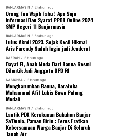
BANJARMASIN
2 tahun ago
Orang Tua Wajib Tahu ! Apa Saja
Informasi Dan Syarat PPDB Online 2024
SMP Negeri 11 Banjarmasin
BANJARMASIN
3 tahun ago
Lulus Akmil 2023, Sejak Kecil Hikmal
Aris Farendy Sudah Ingin jadi Jenderal
DAERAH
2 tahun ago
Dayat El, Anak Muda Dari Banua Resmi
Dilantik Jadi Anggota DPD RI
NASIONAL
2 tahun ago
Mengharumkan Banua, Karateka
Muhammad Afif Lubis Bawa Pulang
Medali
BANJARMASIN
2 tahun ago
Lantik PDK Kerukunan Bubuhan Banjar
Sa’Dunia, Paman Birin : Terus Eratkan
Kebersamaan Warga Banjar Di Seluruh
Tanah Air