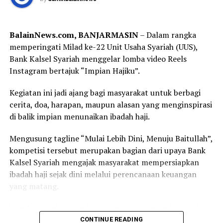
(Forkopimda) Kalimantan Selatan, di antaranya Ketua
WhatsApp
0
Facebook
0
DPRD Provinsi Kalimantan Selatan, Danrem
101/Antasari, Danlanal Banjarmasin, Sekretaris Daerah
Messenger
0
Twitter
0
BalainNews.com, BANJARMASIN
– Dalam rangka
Provinsi Kalimantan Selatan, Bupati Hulu Sungai
memperingati Milad ke-22 Unit Usaha Syariah (UUS),
Tengah, serta jajaran TNI, Polri, dan pemerintah daerah.
Bank Kalsel Syariah menggelar lomba video Reels
Instagram bertajuk “Impian Hajiku”.
Dalam sambutannya, Gubernur H. Muhidin mengajak
seluruh peserta menjadikan turnamen sebagai ajang
Kegiatan ini jadi ajang bagi masyarakat untuk berbagi
memperkuat persaudaraan sekaligus membangun
cerita, doa, harapan, maupun alasan yang menginspirasi
prestasi sepak bola Banua.
di balik impian menunaikan ibadah haji.
“Semoga seluruh rangkaian kegiatan ini berjalan dengan
Mengusung tagline “Mulai Lebih Dini, Menuju Baitullah”,
baik, lancar, serta mendapat bimbingan dan petunjuk
kompetisi tersebut merupakan bagian dari upaya Bank
dari Allah SWT. Atas nama Pemerintah Provinsi
Kalsel Syariah mengajak masyarakat mempersiapkan
Kalimantan Selatan, saya menyampaikan apresiasi
ibadah haji sejak dini melalui perencanaan keuangan
kepada Pangdam XXII/Tambun Bungai beserta seluruh
yang matang.
panitia atas terselenggaranya kompetisi yang menjadi
bagian dari peringatan Hari Ulang Tahun ke-1 Kodam
Untuk mengikuti lomba, peserta cukup membuat video
XXII/Tambun Bungai,” sampai Gubernur H. Muhidin.
Reels berdurasi maksimal dua menit dengan tema
CONTINUE READING