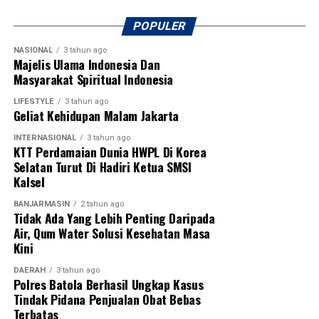
POPULER
NASIONAL
3 tahun ago
Majelis Ulama Indonesia Dan
Masyarakat Spiritual Indonesia
LIFESTYLE
3 tahun ago
Geliat Kehidupan Malam Jakarta
INTERNASIONAL
3 tahun ago
KTT Perdamaian Dunia HWPL Di Korea
Selatan Turut Di Hadiri Ketua SMSI
Kalsel
BANJARMASIN
2 tahun ago
Tidak Ada Yang Lebih Penting Daripada
Air, Qum Water Solusi Kesehatan Masa
Kini
DAERAH
3 tahun ago
Polres Batola Berhasil Ungkap Kasus
Tindak Pidana Penjualan Obat Bebas
Terbatas