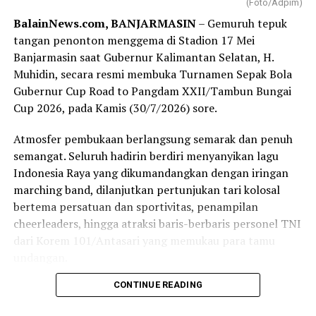
(Foto/Adpim)
Sementara misinya ;menjadi penggerak perekonomian
BalainNews.com, BANJARMASIN
– Gemuruh tepuk
daerah, memberikan nilai tambah bagi pemegang saham,
tangan penonton menggema di Stadion 17 Mei
serta menyediakan layanan perbankan berkualitas.
Banjarmasin saat Gubernur Kalimantan Selatan, H.
Muhidin, secara resmi membuka Turnamen Sepak Bola
Sedangkan produk Bank Kalsel meliputi layanan
Gubernur Cup Road to Pangdam XXII/Tambun Bungai
tabungan, kredit atau pinjaman, serta layanan khusus
Cup 2026, pada Kamis (30/7/2026) sore.
seperti Tabungan Banua, Kredit Multiguna Plus, dan
Layanan Devisa.
Atmosfer pembukaan berlangsung semarak dan penuh
semangat. Seluruh hadirin berdiri menyanyikan lagu
Rapat kerja Komisi II Bidang Ekonomi dan Keuangan
Indonesia Raya yang dikumandangkan dengan iringan
DPRD tersebut dengan sejumlah BUMD milik Pemprov
marching band, dilanjutkan pertunjukan tari kolosal
Kalsel semula dipimpin Wakil Ketua Komisinya H
bertema persatuan dan sportivitas, penampilan
Suripno Sumas.
cheerleaders, hingga atraksi baris-berbaris personel TNI
Namun karena Suripno mau mengikuti. rapat Badan
dari Korem 101/Antasari yang memukau para tamu
Anggaran (Banggar) DPRD Kalsel pada waktu
undangan.
bersamaan untuk melanjutkan pimpinan rapat tersebut
CONTINUE READING
Momen semakin khidmat ketika bendera turnamen
Sekretaris Komisi II Hani Jahrian.
dibentangkan di tengah lapangan, disusul masuknya