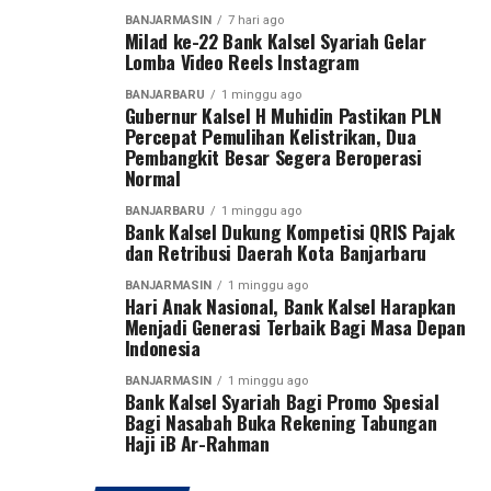
“Karena kita baru berdiri sekitar satu tahun dan
BANJARMASIN
7 hari ago
Milad ke-22 Bank Kalsel Syariah Gelar
memiliki dua wilayah, yaitu Kalimantan Tengah dan
Lomba Video Reels Instagram
Kalimantan Selatan. Oleh karena itu, kami menggelar
turnamen sepak bola ini untuk mencari bibit-bibit anak
BANJARBARU
1 minggu ago
Gubernur Kalsel H Muhidin Pastikan PLN
muda dari kedua provinsi tersebut,” ujar Pangdam Zainal
Percepat Pemulihan Kelistrikan, Dua
Arifin.
Pembangkit Besar Segera Beroperasi
Normal
Pangdam menegaskan sepak bola bukan hanya olahraga
BANJARBARU
1 minggu ago
yang paling digemari masyarakat, tetapi juga sarana
Bank Kalsel Dukung Kompetisi QRIS Pajak
membentuk karakter generasi muda melalui nilai
dan Retribusi Daerah Kota Banjarbaru
disiplin, kerja sama, sportivitas, dan semangat juang.
BANJARMASIN
1 minggu ago
Hari Anak Nasional, Bank Kalsel Harapkan
Turnamen ini diikuti 27 tim, terdiri dari 13 klub asal
Menjadi Generasi Terbaik Bagi Masa Depan
Indonesia
Kalimantan Selatan dan 14 klub asal Kalimantan
Tengah. Dua tim terbaik dari masing-masing provinsi
BANJARMASIN
1 minggu ago
Bank Kalsel Syariah Bagi Promo Spesial
akan melaju ke putaran final Pangdam XXII/Tambun
Bagi Nasabah Buka Rekening Tabungan
Bungai Cup 2026 yang dijadwalkan berlangsung di
Haji iB Ar-Rahman
Stadion Sangga Buana, Kalimantan Tengah, pada 6–8
Agustus 2026.