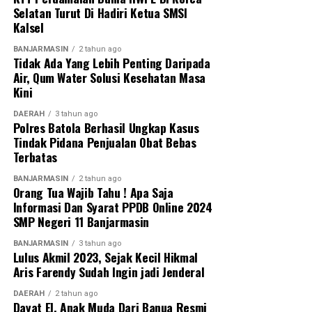
Selatan Turut Di Hadiri Ketua SMSI
Kalsel
WhatsApp
0
Facebook
0
BANJARMASIN
2 tahun ago
Tidak Ada Yang Lebih Penting Daripada
Messenger
0
Twitter
0
Air, Qum Water Solusi Kesehatan Masa
Kini
DAERAH
3 tahun ago
Polres Batola Berhasil Ungkap Kasus
Tindak Pidana Penjualan Obat Bebas
Terbatas
BANJARMASIN
2 tahun ago
Orang Tua Wajib Tahu ! Apa Saja
Informasi Dan Syarat PPDB Online 2024
SMP Negeri 11 Banjarmasin
BANJARMASIN
3 tahun ago
Lulus Akmil 2023, Sejak Kecil Hikmal
Aris Farendy Sudah Ingin jadi Jenderal
DAERAH
2 tahun ago
Dayat El, Anak Muda Dari Banua Resmi