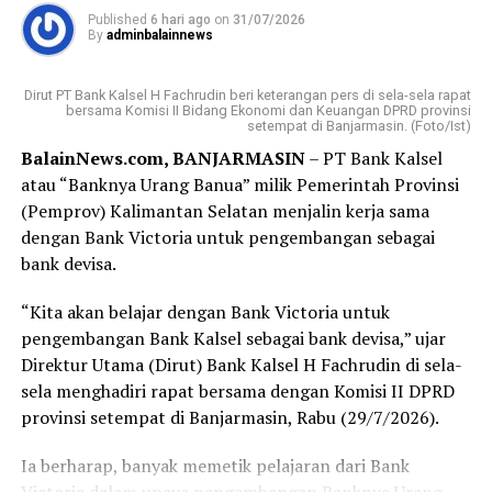
Jalan S. Parman, Banjarmasin.
Published
6 hari ago
on
31/07/2026
By
adminbalainnews
Sesampainya di sana, saya disambut dengan ramah oleh
petugas keamanan yang memberikan formulir serta
Dirut PT Bank Kalsel H Fachrudin beri keterangan pers di sela-sela rapat
nomor antrean. Yang membuat saya terkesan, bahkan
bersama Komisi II Bidang Ekonomi dan Keuangan DPRD provinsi
setempat di Banjarmasin. (Foto/Ist)
sebelum formulir selesai saya isi, nomor antrean saya
BalainNews.com, BANJARMASIN
– PT Bank Kalsel
sudah dipanggil. Proses pembukaan rekening
atau “Banknya Urang Banua” milik Pemerintah Provinsi
berlangsung cepat, tertib, dan pelayanan yang diberikan
(Pemprov) Kalimantan Selatan menjalin kerja sama
terasa ramah serta membantu.
dengan Bank Victoria untuk pengembangan sebagai
Bagi sebagian orang, membuka rekening mungkin
bank devisa.
merupakan hal biasa. Namun bagi saya, hari ini menjadi
“Kita akan belajar dengan Bank Victoria untuk
langkah awal yang penuh makna. Tabungan Haji bukan
pengembangan Bank Kalsel sebagai bank devisa,” ujar
sekadar buku tabungan, melainkan ikhtiar kecil untuk
Direktur Utama (Dirut) Bank Kalsel H Fachrudin di sela-
mendekatkan diri pada impian besar, yaitu memenuhi
sela menghadiri rapat bersama dengan Komisi II DPRD
panggilan Allah SWT ke Tanah Suci.
provinsi setempat di Banjarmasin, Rabu (29/7/2026).
Terima kasih kepada Bank Kalsel Syariah atas pelayanan
Ia berharap, banyak memetik pelajaran dari Bank
yang baik serta program yang mendorong masyarakat
Victoria dalam upaya pengembangan Banknya Urang