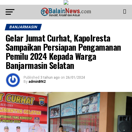
BANJARMASIN
Gelar Jumat Curhat, Kapolresta
Sampaikan Persiapan Pengamanan
Pemilu 2024 Kepada Warga
Banjarmasin Selatan
Published
3 tahun ago
on
26/01/2024
By
adminBN2