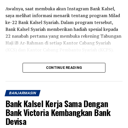
Awalnya, saat membuka akun Instagram Bank Kalsel,
saya melihat informasi menarik tentang program Milad
ke-22 Bank Kalsel Syariah. Dalam program tersebut,
Bank Kalsel Syariah memberikan hadiah spesial kepada
22 nasabah pertama yang membuka rekening Tabungan
Haji iB Ar-Rahman di setiap Kantor Cabang Syariah
(KCS) dan Kantor Cabang Pembantu Syariah (KCPS).
Cukup dengan setoran awal di atas Rp220.000, nasabah
CONTINUE READING
berkesempatan memperoleh voucher belanja senilai
Rp50.000. Program ini berlangsung pada 1 hingga 31
Agustus 2026 di 13 Kantor Cabang Syariah dan Kantor
Cabang Pembantu Syariah Bank Kalsel Syariah yang
BANJARMASIN
tersebar di Kalimantan Selatan.
Bank Kalsel Kerja Sama Dengan
Karena tanggal 1 dan 2 Agustus bertepatan dengan hari
Bank Victoria Kembangkan Bank
Sabtu dan Minggu, saya baru bisa datang pada Senin
Devisa
pagi ke Kantor Cabang Syariah Bank Kalsel Syariah di