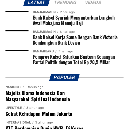
LATEST
TRENDING
VIDEOS
Pangdam juga berharap dari kompetisi perdana tersebut
BANJARMASIN
2 hari ago
akan lahir pemain-pemain potensial yang mampu
Bank Kalsel Syariah Mengantarkan Langkah
Awal Mahajuna Menuju Haji
membawa nama harum Kalimantan Selatan dan
Kalimantan Tengah di tingkat nasional bahkan
BANJARMASIN
6 hari ago
Bank Kalsel Kerja Sama Dengan Bank Victoria
internasional.
Kembangkan Bank Devisa
Pembukaan turnamen semakin meriah dengan laga
BANJARBARU
7 hari ago
Pemprov Kalsel Salurkan Bantuan Keuangan
perdana yang mempertemukan tim Kabupaten Tapin
Partai Politik dengan Total Rp 20,5 Miliar
melawan Kabupaten Hulu Sungai Utara (HSU). Kegiatan
ini juga mendapat dukungan penuh dari PSSI
Kalimantan Selatan, KONI Kalimantan Selatan, serta
POPULER
berbagai organisasi olahraga lainnya sebagai bentuk
NASIONAL
3 tahun ago
komitmen bersama dalam memajukan sepak bola dan
Majelis Ulama Indonesia Dan
melahirkan generasi atlet berprestasi di Banua.
Masyarakat Spiritual Indonesia
[adv/adpim]
LIFESTYLE
3 tahun ago
Geliat Kehidupan Malam Jakarta
Post Views:
13
INTERNASIONAL
3 tahun ago
Sebarkan
KTT Perdamaian Dunia HWPL Di Korea