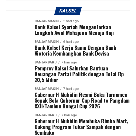
Musiman
pertandingan diminta memimpin kompetisi secara
KALSEL
profesional dan adil.
“Selamat Hari Anak Nasional. Mari terus hadir dengan
BANJARMASIN
2 hari ago
penuh kasih agar anak-anak dapat tumbuh, bermimpi,
Bank Kalsel Syariah Mengantarkan
Dengan mengucapkan Bismillahirrahmanirrahim,
Langkah Awal Mahajuna Menuju Haji
dan menjadi generasi terbaik bagi masa depan
Gubernur H. Muhidin secara resmi membuka Turnamen
Indonesia,” demikian pesan Bank Kalsel. [adv/riv]
Sepak Bola Gubernur Cup Road to Pangdam
BANJARMASIN
6 hari ago
Bank Kalsel Kerja Sama Dengan Bank
XXII/Tambun Bungai Cup 2026.
Victoria Kembangkan Bank Devisa
Post Views:
28
Sementara itu, Pangdam XXII/Tambun Bungai Mayjen
Sebarkan
BANJARBARU
7 hari ago
Pemprov Kalsel Salurkan Bantuan
TNI Zainal Arifin menegaskan turnamen ini merupakan
Keuangan Partai Politik dengan Total Rp
langkah nyata Kodam XXII/Tambun Bungai dalam
20,5 Miliar
WhatsApp
0
Facebook
0
membangun ekosistem pembinaan sepak bola di dua
BANJARMASIN
7 hari ago
wilayah yang berada di bawah tanggung jawabnya, yakni
Gubernur H Muhidin Resmi Buka Turnamen
Messenger
0
Twitter
0
Kalimantan Selatan dan Kalimantan Tengah.
Sepak Bola Gubernur Cup Road to Pangdam
XXII/Tambun Bungai Cup 2026
Menurut Pangdam, sebagai kodam yang baru berdiri
BANJARBARU
7 hari ago
sekitar satu tahun, diperlukan wadah kompetisi yang
Gubernur H Muhidin Membuka Rimba Mart,
Dukung Program Tukar Sampah dengan
mampu menjaring talenta-talenta muda terbaik.
Sembako