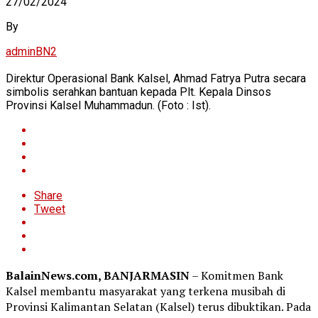
27/02/2024
By
adminBN2
Direktur Operasional Bank Kalsel, Ahmad Fatrya Putra secara
simbolis serahkan bantuan kepada Plt. Kepala Dinsos
Provinsi Kalsel Muhammadun. (Foto : Ist).
Share
Tweet
BalainNews.com, BANJARMASIN
– Komitmen Bank
Kalsel membantu masyarakat yang terkena musibah di
Provinsi Kalimantan Selatan (Kalsel) terus dibuktikan. Pada