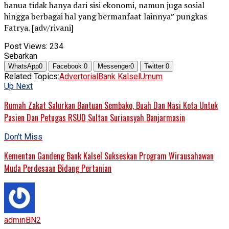
banua tidak hanya dari sisi ekonomi, namun juga sosial
hingga berbagai hal yang bermanfaat lainnya” pungkas
Fatrya. [adv/rivani]
Post Views:
234
Sebarkan
WhatsApp
0
Facebook
0
Messenger
0
Twitter
0
Related Topics:
Advertorial
Bank Kalsel
Umum
Up Next
Rumah Zakat Salurkan Bantuan Sembako, Buah Dan Nasi Kota Untuk
Pasien Dan Petugas RSUD Sultan Suriansyah Banjarmasin
Don't Miss
Kementan Gandeng Bank Kalsel Sukseskan Program Wirausahawan
Muda Perdesaan Bidang Pertanian
adminBN2