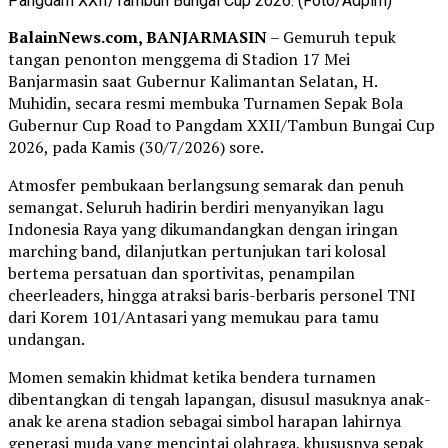
Pangdam XXII/Tambun Bungai Cup 2026. (Foto/Adpim)
BalainNews.com, BANJARMASIN
– Gemuruh tepuk
tangan penonton menggema di Stadion 17 Mei
Banjarmasin saat Gubernur Kalimantan Selatan, H.
Muhidin, secara resmi membuka Turnamen Sepak Bola
Gubernur Cup Road to Pangdam XXII/Tambun Bungai Cup
2026, pada Kamis (30/7/2026) sore.
Atmosfer pembukaan berlangsung semarak dan penuh
semangat. Seluruh hadirin berdiri menyanyikan lagu
Indonesia Raya yang dikumandangkan dengan iringan
marching band, dilanjutkan pertunjukan tari kolosal
bertema persatuan dan sportivitas, penampilan
cheerleaders, hingga atraksi baris-berbaris personel TNI
dari Korem 101/Antasari yang memukau para tamu
undangan.
Momen semakin khidmat ketika bendera turnamen
dibentangkan di tengah lapangan, disusul masuknya anak-
anak ke arena stadion sebagai simbol harapan lahirnya
generasi muda yang mencintai olahraga, khususnya sepak