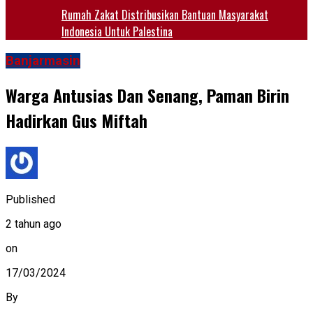
Rumah Zakat Distribusikan Bantuan Masyarakat
Indonesia Untuk Palestina
Banjarmasin
Warga Antusias Dan Senang, Paman Birin
Hadirkan Gus Miftah
Published
2 tahun ago
on
17/03/2024
By