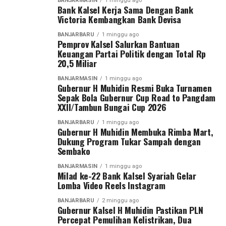
BANJARMASIN
1 minggu ago
Bank Kalsel Kerja Sama Dengan Bank
XXII/Tambun Bungai Cup 2026.
Victoria Kembangkan Bank Devisa
Post Views:
37
Sementara itu, Pangdam XXII/Tambun Bungai Mayjen
Sebarkan
BANJARBARU
1 minggu ago
Pemprov Kalsel Salurkan Bantuan
TNI Zainal Arifin menegaskan turnamen ini merupakan
Keuangan Partai Politik dengan Total Rp
langkah nyata Kodam XXII/Tambun Bungai dalam
20,5 Miliar
WhatsApp
0
Facebook
0
membangun ekosistem pembinaan sepak bola di dua
BANJARMASIN
1 minggu ago
wilayah yang berada di bawah tanggung jawabnya, yakni
Gubernur H Muhidin Resmi Buka Turnamen
Messenger
0
Twitter
0
Kalimantan Selatan dan Kalimantan Tengah.
Sepak Bola Gubernur Cup Road to Pangdam
XXII/Tambun Bungai Cup 2026
Menurut Pangdam, sebagai kodam yang baru berdiri
BANJARBARU
1 minggu ago
sekitar satu tahun, diperlukan wadah kompetisi yang
Gubernur H Muhidin Membuka Rimba Mart,
Dukung Program Tukar Sampah dengan
mampu menjaring talenta-talenta muda terbaik.
Sembako
“Karena kita baru berdiri sekitar satu tahun dan
BANJARMASIN
1 minggu ago
Milad ke-22 Bank Kalsel Syariah Gelar
memiliki dua wilayah, yaitu Kalimantan Tengah dan
Lomba Video Reels Instagram
Kalimantan Selatan. Oleh karena itu, kami menggelar
turnamen sepak bola ini untuk mencari bibit-bibit anak
BANJARBARU
2 minggu ago
Gubernur Kalsel H Muhidin Pastikan PLN
muda dari kedua provinsi tersebut,” ujar Pangdam Zainal
Percepat Pemulihan Kelistrikan, Dua
Arifin.