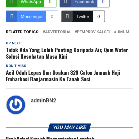
WhatsApp
0
Facebook
0
Messenger
0
Twitter
0
RELATED TOPICS:
ADVERTORIAL
PEMPROV KALSEL
UMUM
UP NEXT
Tidak Ada Yang Lebih Penting Daripada Air, Qum Water
Solusi Kesehatan Masa Kini
DON'T MISS
Acil Odah Lepas Dan Doakan 320 Calon Jamaah Haji
Embarkasi Banjarmasin Ke Tanah Suci
adminBN2
YOU MAY LIKE
Bank Kalsel Syariah Mengantarkan Langkah