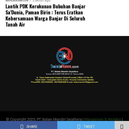
BANJARMASIN
2 tahun ago
Lantik PDK Kerukunan Bubuhan Banjar
Sa’Dunia, Paman Birin : Terus Eratkan
Kebersamaan Warga Banjar Di Seluruh
Tanah Air
© Copyright 2025, PT. Balain Mandiri Sejahtera |
Manajemen & Redaksi
|
Tentang Kami
|
SOP Wartawan
|
Disclaimer
|
Pedoman Media Siber
SHARE
TWEET