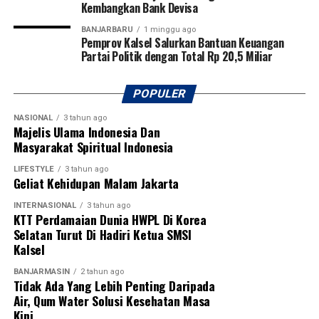
Kembangkan Bank Devisa
Pembukaan turnamen semakin meriah dengan laga
BANJARBARU
1 minggu ago
Pemprov Kalsel Salurkan Bantuan Keuangan
perdana yang mempertemukan tim Kabupaten Tapin
Partai Politik dengan Total Rp 20,5 Miliar
melawan Kabupaten Hulu Sungai Utara (HSU). Kegiatan
ini juga mendapat dukungan penuh dari PSSI
Kalimantan Selatan, KONI Kalimantan Selatan, serta
POPULER
berbagai organisasi olahraga lainnya sebagai bentuk
NASIONAL
3 tahun ago
komitmen bersama dalam memajukan sepak bola dan
Majelis Ulama Indonesia Dan
melahirkan generasi atlet berprestasi di Banua.
Masyarakat Spiritual Indonesia
[adv/adpim]
LIFESTYLE
3 tahun ago
Geliat Kehidupan Malam Jakarta
Post Views:
20
INTERNASIONAL
3 tahun ago
Sebarkan
KTT Perdamaian Dunia HWPL Di Korea
Selatan Turut Di Hadiri Ketua SMSI
Kalsel
WhatsApp
0
Facebook
0
BANJARMASIN
2 tahun ago
Tidak Ada Yang Lebih Penting Daripada
Messenger
0
Twitter
0
Air, Qum Water Solusi Kesehatan Masa
Kini