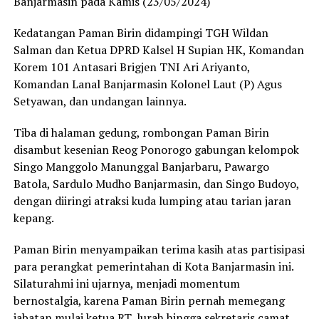
Banjarmasin pada Kamis (23/05/2024)
Kedatangan Paman Birin didampingi TGH Wildan
Salman dan Ketua DPRD Kalsel H Supian HK, Komandan
Korem 101 Antasari Brigjen TNI Ari Ariyanto,
Komandan Lanal Banjarmasin Kolonel Laut (P) Agus
Setyawan, dan undangan lainnya.
Tiba di halaman gedung, rombongan Paman Birin
disambut kesenian Reog Ponorogo gabungan kelompok
Singo Manggolo Manunggal Banjarbaru, Pawargo
Batola, Sardulo Mudho Banjarmasin, dan Singo Budoyo,
dengan diiringi atraksi kuda lumping atau tarian jaran
kepang.
Paman Birin menyampaikan terima kasih atas partisipasi
para perangkat pemerintahan di Kota Banjarmasin ini.
Silaturahmi ini ujarnya, menjadi momentum
bernostalgia, karena Paman Birin pernah memegang
jabatan mulai ketua RT, lurah hingga sekretaris camat ,