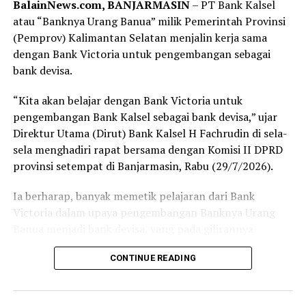
BalainNews.com, BANJARMASIN
– PT Bank Kalsel
sudah dipanggil. Proses pembukaan rekening
atau “Banknya Urang Banua” milik Pemerintah Provinsi
berlangsung cepat, tertib, dan pelayanan yang diberikan
(Pemprov) Kalimantan Selatan menjalin kerja sama
terasa ramah serta membantu.
dengan Bank Victoria untuk pengembangan sebagai
Bagi sebagian orang, membuka rekening mungkin
bank devisa.
merupakan hal biasa. Namun bagi saya, hari ini menjadi
“Kita akan belajar dengan Bank Victoria untuk
langkah awal yang penuh makna. Tabungan Haji bukan
pengembangan Bank Kalsel sebagai bank devisa,” ujar
sekadar buku tabungan, melainkan ikhtiar kecil untuk
Direktur Utama (Dirut) Bank Kalsel H Fachrudin di sela-
mendekatkan diri pada impian besar, yaitu memenuhi
sela menghadiri rapat bersama dengan Komisi II DPRD
panggilan Allah SWT ke Tanah Suci.
provinsi setempat di Banjarmasin, Rabu (29/7/2026).
Terima kasih kepada Bank Kalsel Syariah atas pelayanan
Ia berharap, banyak memetik pelajaran dari Bank
yang baik serta program yang mendorong masyarakat
Victoria dalam upaya pengembangan Banknya Urang
untuk mulai mempersiapkan ibadah haji sejak dini.
Banua menjadi bank devisa, yang pada gilirannya
Semoga langkah kecil ini menjadi awal yang diberkahi
kemanfaatannya bagi pembangunan daerah dan
dan membawa saya menuju kesempatan menunaikan
CONTINUE READING
masyarakat Kalsel.
ibadah haji pada waktu yang telah Allah tetapkan.
Aamiin. [adv/riv]
Peluncuran Bsnk Kalsel sebagai bank devisa 17 Juni 2026