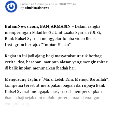
jajaran Forum Koordinasi Pimpinan Daerah
Published
1 minggu ago
on
30/07/2026
By
adminbalainnews
(Forkopimda) Kalimantan Selatan, di antaranya Ketua
WhatsApp
0
Facebook
0
DPRD Provinsi Kalimantan Selatan, Danrem
101/Antasari, Danlanal Banjarmasin, Sekretaris Daerah
Messenger
0
Twitter
0
BalainNews.com, BANJARMASIN
– Dalam rangka
Provinsi Kalimantan Selatan, Bupati Hulu Sungai
memperingati Milad ke-22 Unit Usaha Syariah (UUS),
Tengah, serta jajaran TNI, Polri, dan pemerintah daerah.
Bank Kalsel Syariah menggelar lomba video Reels
Instagram bertajuk “Impian Hajiku”.
Dalam sambutannya, Gubernur H. Muhidin mengajak
seluruh peserta menjadikan turnamen sebagai ajang
Kegiatan ini jadi ajang bagi masyarakat untuk berbagi
memperkuat persaudaraan sekaligus membangun
cerita, doa, harapan, maupun alasan yang menginspirasi
prestasi sepak bola Banua.
di balik impian menunaikan ibadah haji.
“Semoga seluruh rangkaian kegiatan ini berjalan dengan
Mengusung tagline “Mulai Lebih Dini, Menuju Baitullah”,
baik, lancar, serta mendapat bimbingan dan petunjuk
kompetisi tersebut merupakan bagian dari upaya Bank
dari Allah SWT. Atas nama Pemerintah Provinsi
Kalsel Syariah mengajak masyarakat mempersiapkan
Kalimantan Selatan, saya menyampaikan apresiasi
ibadah haji sejak dini melalui perencanaan keuangan
kepada Pangdam XXII/Tambun Bungai beserta seluruh
yang matang.
panitia atas terselenggaranya kompetisi yang menjadi
bagian dari peringatan Hari Ulang Tahun ke-1 Kodam