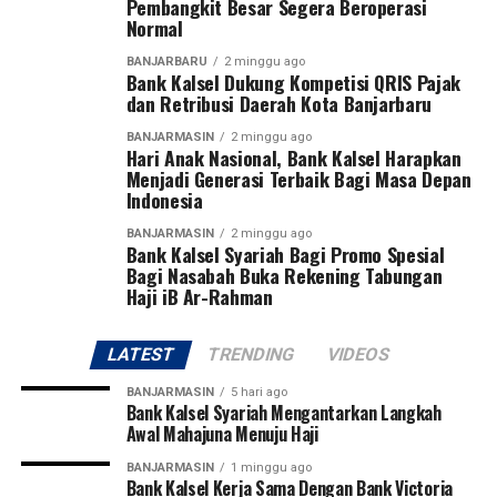
Pembangkit Besar Segera Beroperasi
Normal
Pangdam menegaskan sepak bola bukan hanya olahraga
BANJARBARU
2 minggu ago
yang paling digemari masyarakat, tetapi juga sarana
Bank Kalsel Dukung Kompetisi QRIS Pajak
membentuk karakter generasi muda melalui nilai
dan Retribusi Daerah Kota Banjarbaru
disiplin, kerja sama, sportivitas, dan semangat juang.
BANJARMASIN
2 minggu ago
Hari Anak Nasional, Bank Kalsel Harapkan
Turnamen ini diikuti 27 tim, terdiri dari 13 klub asal
Menjadi Generasi Terbaik Bagi Masa Depan
Indonesia
Kalimantan Selatan dan 14 klub asal Kalimantan
Tengah. Dua tim terbaik dari masing-masing provinsi
BANJARMASIN
2 minggu ago
Bank Kalsel Syariah Bagi Promo Spesial
akan melaju ke putaran final Pangdam XXII/Tambun
Bagi Nasabah Buka Rekening Tabungan
Bungai Cup 2026 yang dijadwalkan berlangsung di
Haji iB Ar-Rahman
Stadion Sangga Buana, Kalimantan Tengah, pada 6–8
Agustus 2026.
LATEST
TRENDING
VIDEOS
Pangdam juga berharap dari kompetisi perdana tersebut
BANJARMASIN
5 hari ago
akan lahir pemain-pemain potensial yang mampu
Bank Kalsel Syariah Mengantarkan Langkah
Awal Mahajuna Menuju Haji
membawa nama harum Kalimantan Selatan dan
Kalimantan Tengah di tingkat nasional bahkan
BANJARMASIN
1 minggu ago
Bank Kalsel Kerja Sama Dengan Bank Victoria
internasional.