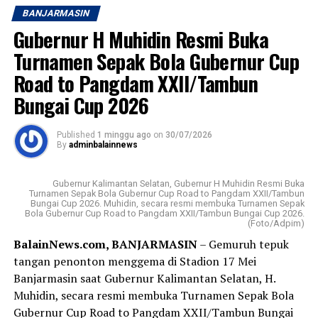
atau mengawali Tahun Baru Islam, Muharram 1448
Post Views:
17
BANJARMASIN
Hijriah.
Sebarkan
Gubernur H Muhidin Resmi Buka
PT Bank Kalsel sebelumnya bernama Bank
Turnamen Sepak Bola Gubernur Cup
WhatsApp
0
Facebook
0
Pembangunan Daerah (BPD) berdiri 25 Maret 1964
Road to Pangdam XXII/Tambun
dengan kepemilikan atau pemegang saham pemerintah
Bungai Cup 2026
Messenger
0
Twitter
0
provinsi (Pemprov) dan pemerintah kabupaten/kota
(Pemkab/Pemkot) provinsi setempat.
Published
1 minggu ago
on
30/07/2026
By
adminbalainnews
Visi Badan Usaha Milik Daerah (BUMD) Pemprov Kalsel
tersebut; menjadi bank yang kuat, kompetitif, dan
terpercaya dengan memberikan pelayanan terbaik
Gubernur Kalimantan Selatan, Gubernur H Muhidin Resmi Buka
Turnamen Sepak Bola Gubernur Cup Road to Pangdam XXII/Tambun
kepada masyarakat.
Bungai Cup 2026. Muhidin, secara resmi membuka Turnamen Sepak
Bola Gubernur Cup Road to Pangdam XXII/Tambun Bungai Cup 2026.
(Foto/Adpim)
Sementara misinya ;menjadi penggerak perekonomian
BalainNews.com, BANJARMASIN
– Gemuruh tepuk
daerah, memberikan nilai tambah bagi pemegang saham,
tangan penonton menggema di Stadion 17 Mei
serta menyediakan layanan perbankan berkualitas.
Banjarmasin saat Gubernur Kalimantan Selatan, H.
Muhidin, secara resmi membuka Turnamen Sepak Bola
Sedangkan produk Bank Kalsel meliputi layanan
Gubernur Cup Road to Pangdam XXII/Tambun Bungai
tabungan, kredit atau pinjaman, serta layanan khusus