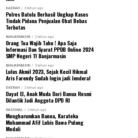
DAERAH
3 tahun ago
Polres Batola Berhasil Ungkap Kasus
Tindak Pidana Penjualan Obat Bebas
Terbatas
BANJARMASIN
2 tahun ago
Orang Tua Wajib Tahu ! Apa Saja
Informasi Dan Syarat PPDB Online 2024
SMP Negeri 11 Banjarmasin
BANJARMASIN
3 tahun ago
Lulus Akmil 2023, Sejak Kecil Hikmal
Aris Farendy Sudah Ingin jadi Jenderal
DAERAH
2 tahun ago
Dayat El, Anak Muda Dari Banua Resmi
Dilantik Jadi Anggota DPD RI
NASIONAL
2 tahun ago
Mengharumkan Banua, Karateka
Muhammad Afif Lubis Bawa Pulang
Medali