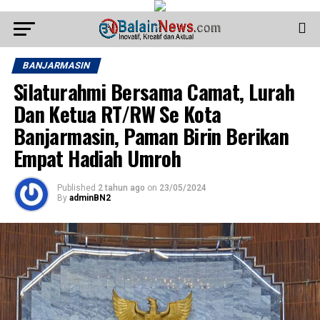
BANJARMASIN
Silaturahmi Bersama Camat, Lurah
Dan Ketua RT/RW Se Kota
Banjarmasin, Paman Birin Berikan
Empat Hadiah Umroh
Published
2 tahun ago
on
23/05/2024
By
adminBN2