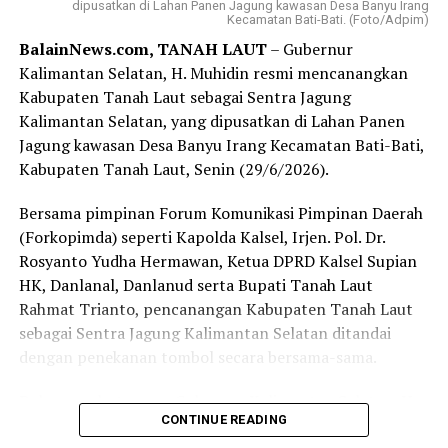
berhasil diretas, dengan membuka 90 akun kripto dan
dipusatkan di Lahan Panen Jagung kawasan Desa Banyu Irang
Kecamatan Bati-Bati. (Foto/Adpim)
membuka 45 rekening bank yang diperintahkan oleh
BalainNews.com, TANAH LAUT
– Gubernur
Alcaz dan Tesevetanov.
Kalimantan Selatan, H. Muhidin resmi mencanangkan
Kabupaten Tanah Laut sebagai Sentra Jagung
Dalam melancarkan aksinya, komplotan peretas ini
Kalimantan Selatan, yang dipusatkan di Lahan Panen
sengaja bekerja pada hari libur. Mereka memanfaatkan
Jagung kawasan Desa Banyu Irang Kecamatan Bati-Bati,
momen libur untuk menjebol sistem keamanan bank,
Kabupaten Tanah Laut, Senin (29/6/2026).
dan menguras habis rekening nasabah.
Bersama pimpinan Forum Komunikasi Pimpinan Daerah
Hasil penyelidikan polisi, mereka selalu menargetkan
(Forkopimda) seperti Kapolda Kalsel, Irjen. Pol. Dr.
bank milik pemerintah daerah. Bahkan, setelah berhasil
Rosyanto Yudha Hermawan, Ketua DPRD Kalsel Supian
menjebol Bank Jambi, komplotan ini juga sudah
HK, Danlanal, Danlanud serta Bupati Tanah Laut
menargetkan bank lainnya.
Rahmat Trianto, pencanangan Kabupaten Tanah Laut
“Kalau tidak kita tangkap, mereka sudah menargetkan
sebagai Sentra Jagung Kalimantan Selatan ditandai
bank lain, dan tinggal beraksi saja. Semua sudah mereka
dengan penekanan tombol secara bersama-sama.
siapkan, termasuk rekening bank, serta akun kriptonya,”
Dalam sambutannya, Gubernur Kalimantan Selatan, H.
ujar Taufik.
CONTINUE READING
Muhidin mengaku bangga dan bersyukur atas