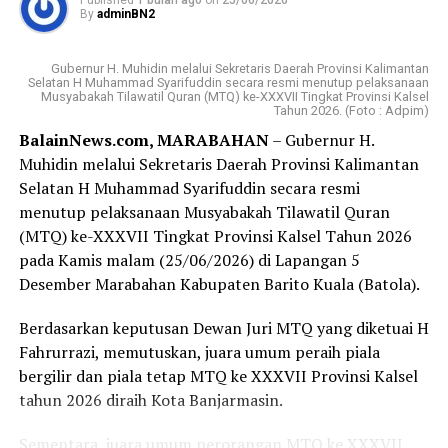
By
adminBN2
produktivitas jagung,” harap Gubernur Kalsel h.
Lebih lanjut,Gubernur H. Muhidin juga menyampaikan
Muhidin.
apresiasi kepada Pemerintah Kabupaten Hulu Sungai
Gubernur H. Muhidin melalui Sekretaris Daerah Provinsi Kalimantan
Selatan beserta seluruh panitia yang telah bekerja keras
Selatan H Muhammad Syarifuddin secara resmi menutup pelaksanaan
Mengakhiri sambutannya, Gubernur H. Muhidin
menyelenggarakan Festival Bamboo Rafting 2026
Musyabakah Tilawatil Quran (MTQ) ke-XXXVII Tingkat Provinsi Kalsel
mengajak untuk terus merangkul petani.
Tahun 2026. (Foto : Adpim)
sehingga kembali menjadi daya tarik wisata yang
BalainNews.com, MARABAHAN
– Gubernur H.
dinantikan masyarakat maupun wisatawan.
“Ayo, kita terus merangkul petani, membantu mereka,
Muhidin melalui Sekretaris Daerah Provinsi Kalimantan
memberdayakan mereka, dan bekerja bersama dengan
Selatan H Muhammad Syarifuddin secara resmi
“Apresiasi yang setinggi-tingginya patut diberikan
petani, demi mewujudkan swasembada dan kemandirian
menutup pelaksanaan Musyabakah Tilawatil Quran
kepada Bupati Hulu Sungai Selatan beserta seluruh
pangan di Kalimantan Selatan,” tutup Gubernur Kalsel,
(MTQ) ke-XXXVII Tingkat Provinsi Kalsel Tahun 2026
jajaran yang telah bekerja keras menyelenggarakan
H. Muhidin.
pada Kamis malam (25/06/2026) di Lapangan 5
festival ini. Festival Bamboo Rafting menjadi momentum
Desember Marabahan Kabupaten Barito Kuala (Batola).
berharga bagi kita semua,” katanya.
Sebelumnya, Kapolda Kalsel, Irjen. Pol. Rosyanto Yudha
Hermawan menyampaikan ungkapan terimakasih
Berdasarkan keputusan Dewan Juri MTQ yang diketuai H
Menurut orang nomor satu di Kalsel itu, Festival
kepada Gubernur Kalsel, H. Muhidin, karena telah
Fahrurrazi, memutuskan, juara umum peraih piala
Bamboo Rafting bukan sekadar agenda seremonial,
mendukung penuh Program Nasional Presiden RI
bergilir dan piala tetap MTQ ke XXXVII Provinsi Kalsel
tetapi merupakan upaya nyata melestarikan tradisi
terkait Swasembada Pangan dengan banyak
tahun 2026 diraih Kota Banjarmasin.
masyarakat Loksado sekaligus memperkenalkan pesona
memberikan bantuan untuk sentra jagung ini.
alam Kalimantan Selatan kepada khalayak yang lebih
Sementara, juara umum perorangan MTQ ke XXXVII