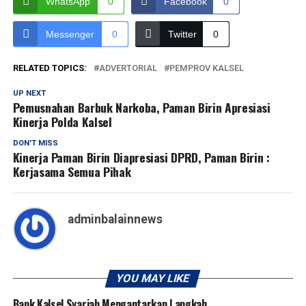
WhatsApp
0
Facebook
0
Messenger
0
Twitter
0
RELATED TOPICS:
ADVERTORIAL
PEMPROV KALSEL
UP NEXT
Pemusnahan Barbuk Narkoba, Paman Birin Apresiasi
Kinerja Polda Kalsel
DON'T MISS
Kinerja Paman Birin Diapresiasi DPRD, Paman Birin :
Kerjasama Semua Pihak
adminbalainnews
YOU MAY LIKE
Bank Kalsel Syariah Mengantarkan Langkah