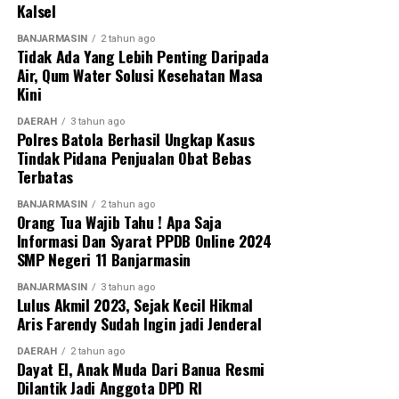
akhirat.
Kalsel
BANJARMASIN
2 tahun ago
‎Dalam pesannya, Habib Syech berharap seluruh hajat
Tidak Ada Yang Lebih Penting Daripada
dan doa umat yang dipanjatkan melalui lantunan
Air, Qum Water Solusi Kesehatan Masa
shalawat dapat dikabulkan oleh Allah SWT serta
Kini
mendapat ridha dari Baginda Nabi Muhammad SAW.
DAERAH
3 tahun ago
Polres Batola Berhasil Ungkap Kasus
‎”Dan insyaallah dari hajat kita semua lewat bershalawat,
Tindak Pidana Penjualan Obat Bebas
semoga dikabulkan oleh Allah SWT dan diridhai Baginda
Terbatas
Nabi Muhammad SAW,” tutur Habib Syech.
BANJARMASIN
2 tahun ago
Orang Tua Wajib Tahu ! Apa Saja
‎Habib Syech juga mengajak masyarakat untuk terus
Informasi Dan Syarat PPDB Online 2024
menjaga rasa cinta, persaudaraan, dan kepedulian
SMP Negeri 11 Banjarmasin
antarsesama. Menurutnya, kebersamaan dan sikap
BANJARMASIN
3 tahun ago
saling menyayangi menjadi kunci dalam menciptakan
Lulus Akmil 2023, Sejak Kecil Hikmal
kehidupan yang harmonis.
Aris Farendy Sudah Ingin jadi Jenderal
‎Dalam kesempatan itu, Habib Syech menekankan
DAERAH
2 tahun ago
Dayat El, Anak Muda Dari Banua Resmi
pentingnya menjaga keamanan, kerukunan, dan
Dilantik Jadi Anggota DPD RI
kenyamanan di tengah masyarakat. Ia berharap