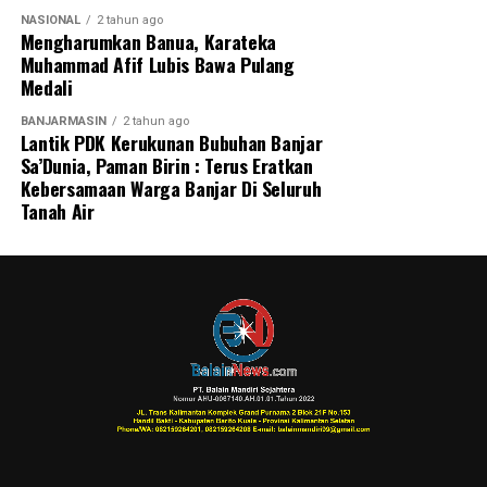
Indonesia, khususnya Kalimantan Selatan, dapat terus
NASIONAL
2 tahun ago
Mengharumkan Banua, Karateka
menjadi daerah yang damai dan kondusif bagi seluruh
Muhammad Afif Lubis Bawa Pulang
warganya.
Medali
‎”Kita tetap saling mencintai dan menyayangi. Kita harus
BANJARMASIN
2 tahun ago
Lantik PDK Kerukunan Bubuhan Banjar
menciptakan Indonesia dan Kalimantan Selatan agar
Sa’Dunia, Paman Birin : Terus Eratkan
semuanya menjadi aman, rukun, dan nyaman dalam
Kebersamaan Warga Banjar Di Seluruh
kehidupan,” tandasnya. [adv/riv/adpim]
Tanah Air
Post Views:
91
Sebarkan
WhatsApp
0
Facebook
0
Messenger
0
Twitter
0