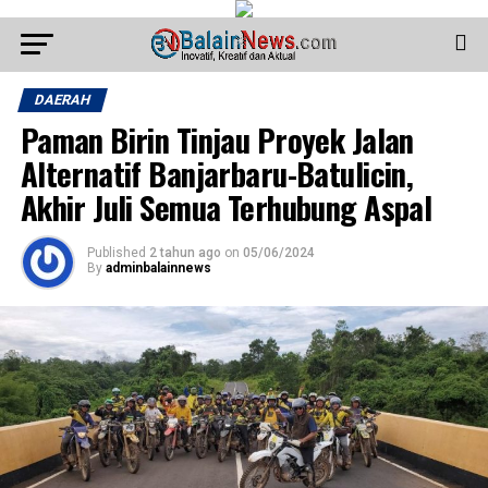
DAERAH
Paman Birin Tinjau Proyek Jalan
Alternatif Banjarbaru-Batulicin,
Akhir Juli Semua Terhubung Aspal
Published
2 tahun ago
on
05/06/2024
By
adminbalainnews