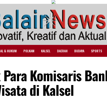
NAL & HUKUM
POLKAM
KALSEL
DAERAH
BUDAYA
SPORTS
 Para Komisaris Ban
sata di Kalsel