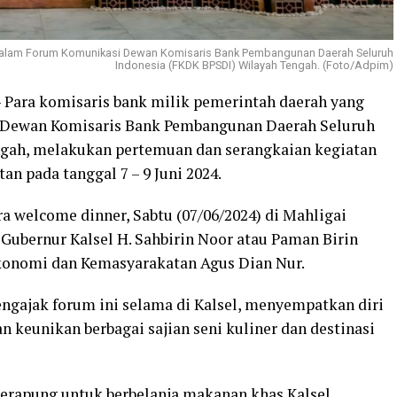
g dalam Forum Komunikasi Dewan Komisaris Bank Pembangunan Daerah Seluruh
Indonesia (FKDK BPSDI) Wilayah Tengah. (Foto/Adpim)
 Para komisaris bank milik pemerintah daerah yang
 Dewan Komisaris Bank Pembangunan Daerah Seluruh
gah, melakukan pertemuan dan serangkaian kegiatan
an pada tanggal 7 – 9 Juni 2024.
 welcome dinner, Sabtu (07/06/2024) di Mahligai
 Gubernur Kalsel H. Sahbirin Noor atau Paman Birin
Ekonomi dan Kemasyarakatan Agus Dian Nur.
gajak forum ini selama di Kalsel, menyempatkan diri
 keunikan berbagai sajian seni kuliner dan destinasi
erapung untuk berbelanja makanan khas Kalsel,