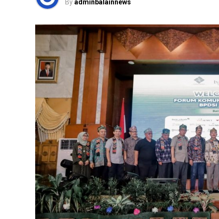
By
adminbalainnews