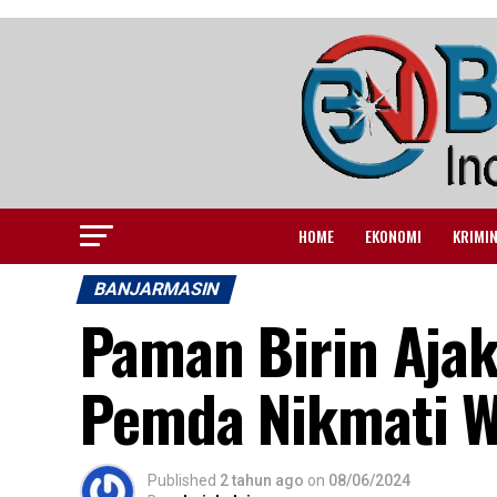
HOME
EKONOMI
KRIMI
BANJARMASIN
Paman Birin Ajak
Pemda Nikmati Wi
Published
2 tahun ago
on
08/06/2024