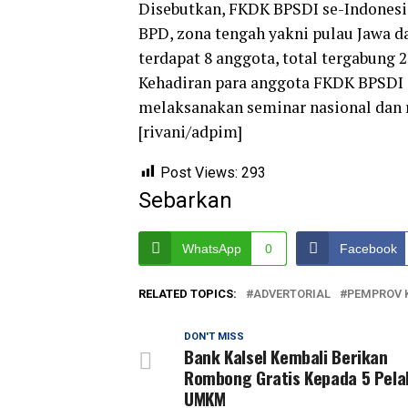
Disebutkan, FKDK BPSDI se-Indonesia
BPD, zona tengah yakni pulau Jawa d
terdapat 8 anggota, total tergabung 
Kehadiran para anggota FKDK BPSDI d
melaksanakan seminar nasional dan ra
[rivani/adpim]
Post Views:
293
Sebarkan
WhatsApp
0
Facebook
RELATED TOPICS:
ADVERTORIAL
PEMPROV 
DON'T MISS
Bank Kalsel Kembali Berikan
Rombong Gratis Kepada 5 Pela
UMKM