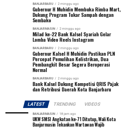
6500844928 (Zakat)
BANJARBARU
2 minggu ago
Gubernur H Muhidin Membuka Rimba Mart,
6500846214 (Infak dan sedekah)
Dukung Program Tukar Sampah dengan
A.n Unit Pengumpul Zakat Bank Kalsel
Sembako
Konsultasi dan Konfirmasi transfer via WA Center UPZ
BANJARMASIN
2 minggu ago
Bank Kalsel: 0811505153
Milad ke-22 Bank Kalsel Syariah Gelar
Lomba Video Reels Instagram
#UPZBankKalsel #bankkalsel #bankkalselsyariah
BANJARBARU
2 minggu ago
#Baznas #Baznaskalsel lebih sedikit
Gubernur Kalsel H Muhidin Pastikan PLN
Percepat Pemulihan Kelistrikan, Dua
Post Views:
37
Pembangkit Besar Segera Beroperasi
Normal
Sebarkan
BANJARBARU
2 minggu ago
Bank Kalsel Dukung Kompetisi QRIS Pajak
WhatsApp
0
Facebook
0
dan Retribusi Daerah Kota Banjarbaru
Messenger
0
Twitter
0
LATEST
TRENDING
VIDEOS
BANJARMASIN
18 jam ago
UKW SMSI Angkatan ke-71 Ditutup, Wali Kota
Banjarmasin Tekankan Wartawan Wajib