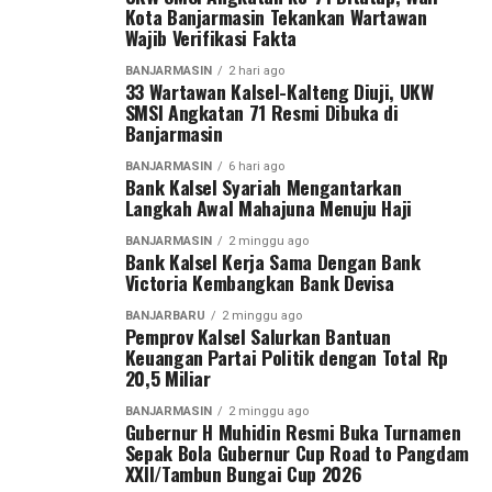
Kota Banjarmasin Tekankan Wartawan
bagi mereka yang membutuhkan.
Wajib Verifikasi Fakta
“Terima kasih telah menjadi bagian dari perjalanan
BANJARMASIN
2 hari ago
33 Wartawan Kalsel-Kalteng Diuji, UKW
kebaikan ini. Semoga setiap rupiah yang ditunaikan
SMSI Angkatan 71 Resmi Dibuka di
menjadi keberkahan bagi pemberi, kekuatan bagi
Banjarmasin
penerima, dan manfaat yang terus mengalir untuk
BANJARMASIN
6 hari ago
Banua,” ungkap UPZ Bank Kalsel
Bank Kalsel Syariah Mengantarkan
Langkah Awal Mahajuna Menuju Haji
Bagi Donatur dan Sahabat Bank Kalsel yang ingin
BANJARMASIN
2 minggu ago
menyisihkan sebagian hartanya untuk membantu
Bank Kalsel Kerja Sama Dengan Bank
saudara kita yang membutuhkan, kamu bisa ikut
Victoria Kembangkan Bank Devisa
berpartisipasi dalam program-program kegiatan yang
BANJARBARU
2 minggu ago
dinisiasi oleh UPZ Bank Kalsel dengan menyalurkan
Pemprov Kalsel Salurkan Bantuan
zakat, infak, dan sedekah melalui UPZ Bank Kalsel.
Keuangan Partai Politik dengan Total Rp
20,5 Miliar
[adv/riv]
BANJARMASIN
2 minggu ago
Rekening Zakat, Infak dan Sedekah:
Gubernur H Muhidin Resmi Buka Turnamen
Sepak Bola Gubernur Cup Road to Pangdam
XXII/Tambun Bungai Cup 2026
Bank Kalsel Syariah: