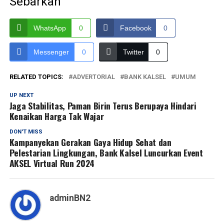
Sebarkan
WhatsApp
0
Facebook
0
Messenger
0
Twitter
0
RELATED TOPICS:
ADVERTORIAL
BANK KALSEL
UMUM
UP NEXT
Jaga Stabilitas, Paman Birin Terus Berupaya Hindari
Kenaikan Harga Tak Wajar
DON'T MISS
Kampanyekan Gerakan Gaya Hidup Sehat dan
Pelestarian Lingkungan, Bank Kalsel Luncurkan Event
AKSEL Virtual Run 2024
adminBN2