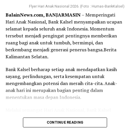
petugas keamanan yang memberikan formulir serta
Flyer Hari Anak Nasional 2026. (Foto : Humas-BankKalsel)
nomor antrean. Yang membuat saya terkesan, bahkan
BalainNews.com, BANJARMASIN
– Memperingati
sebelum formulir selesai saya isi, nomor antrean saya
Hari Anak Nasional, Bank Kalsel menyampaikan ucapan
sudah dipanggil. Proses pembukaan rekening
selamat kepada seluruh anak Indonesia. Momentum
berlangsung cepat, tertib, dan pelayanan yang diberikan
tersebut menjadi pengingat pentingnya memberikan
terasa ramah serta membantu.
ruang bagi anak untuk tumbuh, bermimpi, dan
berkembang menjadi generasi penerus bangsa.Berita
Bagi sebagian orang, membuka rekening mungkin
Kalimantan Selatan.
merupakan hal biasa. Namun bagi saya, hari ini menjadi
langkah awal yang penuh makna. Tabungan Haji bukan
Bank Kalsel berharap setiap anak mendapatkan kasih
sekadar buku tabungan, melainkan ikhtiar kecil untuk
sayang, perlindungan, serta kesempatan untuk
mendekatkan diri pada impian besar, yaitu memenuhi
mengembangkan potensi dan meraih cita-cita. Anak-
panggilan Allah SWT ke Tanah Suci.
anak hari ini merupakan bagian penting dalam
menentukan masa depan Indonesia.
Terima kasih kepada Bank Kalsel Syariah atas pelayanan
yang baik serta program yang mendorong masyarakat
Melalui semangat Hari Anak Nasional, Bank Kalsel
untuk mulai mempersiapkan ibadah haji sejak dini.
mengajak seluruh elemen masyarakat untuk bersama-
Semoga langkah kecil ini menjadi awal yang diberkahi
CONTINUE READING
sama menciptakan lingkungan yang aman, nyaman, dan
dan membawa saya menuju kesempatan menunaikan