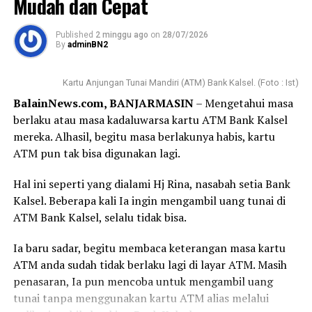
Mudah dan Cepat
seluruh wilayah Kalimantan Selatan, yaitu : KCS
Banjarmasin, KCS Kandangan, KCPS Handil Bakti, KCPS
Published
2 minggu ago
on
28/07/2026
Gatot Subroto, KCPS Banjarbaru QMall, dan KCPS
By
adminBN2
Martapura.
Kartu Anjungan Tunai Mandiri (ATM) Bank Kalsel. (Foto : Ist)
Kemudian juga dapat di akses melalui, KCPS Pelaihari,
BalainNews.com, BANJARMASIN
– Mengetahui masa
KCPS Barabai, KCPS Amuntai, KCPS Paringin, KCPS
berlaku atau masa kadaluwarsa kartu ATM Bank Kalsel
Batulicin, KCPS Rantau dan KCPS Tanjung.
mereka. Alhasil, begitu masa berlakunya habis, kartu
Manajemen Bank Kalsel menyampaikan, sagi masyarakat
ATM pun tak bisa digunakan lagi.
Kalimantan Selatan yang sudah berniat untuk
Hal ini seperti yang dialami Hj Rina, nasabah setia Bank
menabung demi ibadah haji, momen Milad ke-22 Bank
Kalsel. Beberapa kali Ia ingin mengambil uang tunai di
Kalsel Syariah ini menjadi kesempatan yang sangat
ATM Bank Kalsel, selalu tidak bisa.
tepat untuk segera memulai langkah awal yang berkah
dengan bonus ekstra.
Ia baru sadar, begitu membaca keterangan masa kartu
ATM anda sudah tidak berlaku lagi di layar ATM. Masih
Untuk informasi lebih lanjut mengenai detail produk
penasaran, Ia pun mencoba untuk mengambil uang
Tabungan Haji iB Ar-Rahman, masyarakat dapat
tunai tanpa menggunakan kartu ATM alias melalui
langsung mengunjungi Unit Kerja Bank Kalsel Syariah