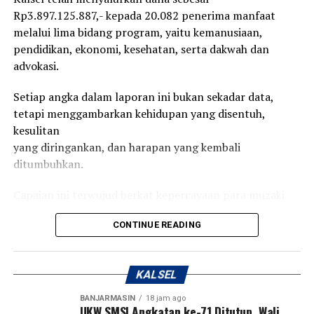
CS langsung memberikan kartu ATM yang baru,”
Rp3.897.125.887,- kepada 20.082 penerima manfaat
jelasnya.
melalui lima bidang program, yaitu kemanusiaan,
pendidikan, ekonomi, kesehatan, serta dakwah dan
Masa berlaku kartu ATM Bank Kalsel sendiri selama 5
advokasi.
tahun, misal sekarang di tahun 2023, baru expired pada
tahun 2028 mendatang. “Dan yang pasti tak ada
Setiap angka dalam laporan ini bukan sekadar data,
pungutan alias gratis. Jadi sangat mudah,” imbuhnya.
tetapi menggambarkan kehidupan yang disentuh,
[adv/riv]
kesulitan
yang diringankan, dan harapan yang kembali
Post Views:
44
ditumbuhkan.
Sebarkan
Capaian ini terwujud berkat kepercayaan para muzaki
khususnya Karyawan/ti Bank Kalsel, munfik, dan
WhatsApp
0
Facebook
0
CONTINUE READING
donatur yang telah menitipkan zakat, infak, serta
sedekahnya
Messenger
0
Twitter
0
melalui UPZ Bank Kalsel.
KALSEL
Dari satu amanah yang ditunaikan, lahir ribuan manfaat.
BANJARMASIN
18 jam ago
Dari satu kepedulian yang diberikan, tumbuh harapan
UKW SMSI Angkatan ke-71 Ditutup, Wali