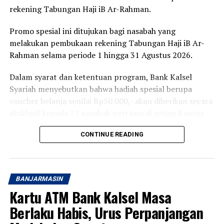
rekening Tabungan Haji iB Ar-Rahman.
Promo spesial ini ditujukan bagi nasabah yang
melakukan pembukaan rekening Tabungan Haji iB Ar-
Rahman selama periode 1 hingga 31 Agustus 2026.
Dalam syarat dan ketentuan program, Bank Kalsel
Syariah menyebutkan bahwa hadiah spesial berupa
voucher belanja senilai Rp50.000,- akan diberikan secara
eksklusif kepada 22 nasabah pertama di setiap Kantor
Cabang Syariah (KCS) dan Kantor Cabang Pembantu
CONTINUE READING
Syariah (KCPS).
Untuk mendapatkan hadiah tersebut, nasabah hanya
perlu melakukan pembukaan rekening dengan setoran
BANJARMASIN
awal lebih dari Rp220.000,- per orang.
Kartu ATM Bank Kalsel Masa
Program ini berlaku merata dan dapat diakses di 13
Berlaku Habis, Urus Perpanjangan
jaringan kantor Bank Kalsel Syariah yang tersebar di