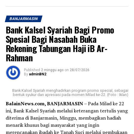
mendukung tumbuh kembang anak.Acara Liburan &
ibadah haji pada waktu yang telah Allah tetapkan.
Musiman
Aamiin. [adv/riv]
BANJARMASIN
“Selamat Hari Anak Nasional. Mari terus hadir dengan
Post Views:
20
Bank Kalsel Syariah Bagi Promo
penuh kasih agar anak-anak dapat tumbuh, bermimpi,
Sebarkan
dan menjadi generasi terbaik bagi masa depan
Spesial Bagi Nasabah Buka
Indonesia,” demikian pesan Bank Kalsel. [adv/riv]
Rekening Tabungan Haji iB Ar-
WhatsApp
0
Facebook
0
Rahman
Post Views:
41
Messenger
0
Twitter
0
Sebarkan
Published
2 minggu ago
on
28/07/2026
By
adminBN2
WhatsApp
0
Facebook
0
Bank Kalsel Syariah menghadirkan program promo special, sebagai
bentuk syukur dan apresiasi pada momen Milad ke-22. (Foto : Iklan)
Messenger
0
Twitter
0
BalainNews.com, BANJARMASIN
– Pada Milad ke 22
ini, Bank Kalsel Syariah melalui keterangan tertulis yang
diterima di Banjarmasin, Minggu, membagikan hadiah
menarik khusus bagi masyarakat yang ingin
merencanakan ibadah ke Tanah Suci melalui pembukaan