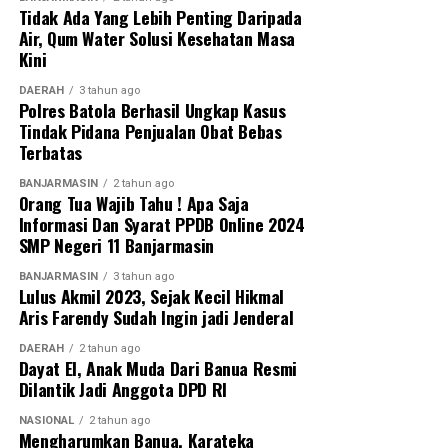
Tidak Ada Yang Lebih Penting Daripada
Air, Qum Water Solusi Kesehatan Masa
Kini
DAERAH
3 tahun ago
Polres Batola Berhasil Ungkap Kasus
Tindak Pidana Penjualan Obat Bebas
Terbatas
BANJARMASIN
2 tahun ago
Orang Tua Wajib Tahu ! Apa Saja
Informasi Dan Syarat PPDB Online 2024
SMP Negeri 11 Banjarmasin
BANJARMASIN
3 tahun ago
Lulus Akmil 2023, Sejak Kecil Hikmal
Aris Farendy Sudah Ingin jadi Jenderal
DAERAH
2 tahun ago
Dayat El, Anak Muda Dari Banua Resmi
Dilantik Jadi Anggota DPD RI
NASIONAL
2 tahun ago
Mengharumkan Banua, Karateka