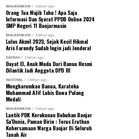
BANJARMASIN
2 tahun ago
Orang Tua Wajib Tahu ! Apa Saja
Informasi Dan Syarat PPDB Online 2024
SMP Negeri 11 Banjarmasin
BANJARMASIN
3 tahun ago
Lulus Akmil 2023, Sejak Kecil Hikmal
Aris Farendy Sudah Ingin jadi Jenderal
DAERAH
2 tahun ago
Dayat El, Anak Muda Dari Banua Resmi
Dilantik Jadi Anggota DPD RI
NASIONAL
2 tahun ago
Mengharumkan Banua, Karateka
Muhammad Afif Lubis Bawa Pulang
Medali
BANJARMASIN
2 tahun ago
Lantik PDK Kerukunan Bubuhan Banjar
Sa’Dunia, Paman Birin : Terus Eratkan
Kebersamaan Warga Banjar Di Seluruh
Tanah Air