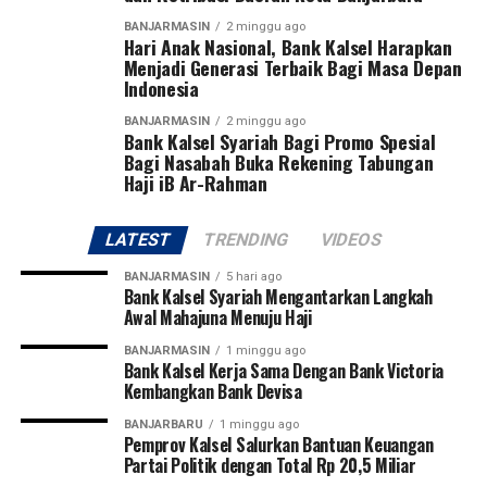
disiplin, kerja sama, sportivitas, dan semangat juang.
BANJARMASIN
2 minggu ago
Hari Anak Nasional, Bank Kalsel Harapkan
Turnamen ini diikuti 27 tim, terdiri dari 13 klub asal
Menjadi Generasi Terbaik Bagi Masa Depan
Indonesia
Kalimantan Selatan dan 14 klub asal Kalimantan
Tengah. Dua tim terbaik dari masing-masing provinsi
BANJARMASIN
2 minggu ago
Bank Kalsel Syariah Bagi Promo Spesial
akan melaju ke putaran final Pangdam XXII/Tambun
Bagi Nasabah Buka Rekening Tabungan
Bungai Cup 2026 yang dijadwalkan berlangsung di
Haji iB Ar-Rahman
Stadion Sangga Buana, Kalimantan Tengah, pada 6–8
Agustus 2026.
LATEST
TRENDING
VIDEOS
Pangdam juga berharap dari kompetisi perdana tersebut
BANJARMASIN
5 hari ago
akan lahir pemain-pemain potensial yang mampu
Bank Kalsel Syariah Mengantarkan Langkah
Awal Mahajuna Menuju Haji
membawa nama harum Kalimantan Selatan dan
Kalimantan Tengah di tingkat nasional bahkan
BANJARMASIN
1 minggu ago
Bank Kalsel Kerja Sama Dengan Bank Victoria
internasional.
Kembangkan Bank Devisa
Pembukaan turnamen semakin meriah dengan laga
BANJARBARU
1 minggu ago
Pemprov Kalsel Salurkan Bantuan Keuangan
perdana yang mempertemukan tim Kabupaten Tapin
Partai Politik dengan Total Rp 20,5 Miliar
melawan Kabupaten Hulu Sungai Utara (HSU). Kegiatan