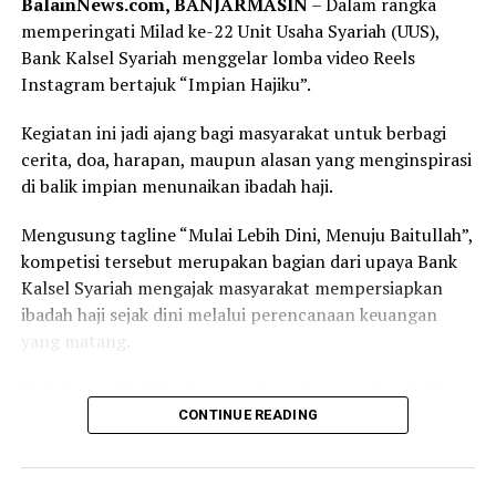
BalainNews.com, BANJARMASIN
– Dalam rangka
Provinsi Kalimantan Selatan, Bupati Hulu Sungai
memperingati Milad ke-22 Unit Usaha Syariah (UUS),
Tengah, serta jajaran TNI, Polri, dan pemerintah daerah.
Bank Kalsel Syariah menggelar lomba video Reels
Instagram bertajuk “Impian Hajiku”.
Dalam sambutannya, Gubernur H. Muhidin mengajak
seluruh peserta menjadikan turnamen sebagai ajang
Kegiatan ini jadi ajang bagi masyarakat untuk berbagi
memperkuat persaudaraan sekaligus membangun
cerita, doa, harapan, maupun alasan yang menginspirasi
prestasi sepak bola Banua.
di balik impian menunaikan ibadah haji.
“Semoga seluruh rangkaian kegiatan ini berjalan dengan
Mengusung tagline “Mulai Lebih Dini, Menuju Baitullah”,
baik, lancar, serta mendapat bimbingan dan petunjuk
kompetisi tersebut merupakan bagian dari upaya Bank
dari Allah SWT. Atas nama Pemerintah Provinsi
Kalsel Syariah mengajak masyarakat mempersiapkan
Kalimantan Selatan, saya menyampaikan apresiasi
ibadah haji sejak dini melalui perencanaan keuangan
kepada Pangdam XXII/Tambun Bungai beserta seluruh
yang matang.
panitia atas terselenggaranya kompetisi yang menjadi
bagian dari peringatan Hari Ulang Tahun ke-1 Kodam
Untuk mengikuti lomba, peserta cukup membuat video
XXII/Tambun Bungai,” sampai Gubernur H. Muhidin.
Reels berdurasi maksimal dua menit dengan tema
CONTINUE READING
“Impian Hajiku”, kemudian mengunggahnya melalui
Disampaikan Gubernur H. Muhidin, kejuaraan ini bukan
akun Instagram pribadi yang bersifat publik.
sekadar pertandingan, tetapi menjadi wadah pembinaan