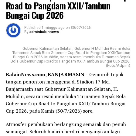
Road to Pangdam XXII/Tambun
dengan kepemilikan atau pemegang saham pemerintah
Bungai Cup 2026
Messenger
0
Twitter
0
provinsi (Pemprov) dan pemerintah kabupaten/kota
(Pemkab/Pemkot) provinsi setempat.
Published
1 minggu ago
on
30/07/2026
By
adminbalainnews
Visi Badan Usaha Milik Daerah (BUMD) Pemprov Kalsel
tersebut; menjadi bank yang kuat, kompetitif, dan
terpercaya dengan memberikan pelayanan terbaik
Gubernur Kalimantan Selatan, Gubernur H Muhidin Resmi Buka
Turnamen Sepak Bola Gubernur Cup Road to Pangdam XXII/Tambun
kepada masyarakat.
Bungai Cup 2026. Muhidin, secara resmi membuka Turnamen Sepak
Bola Gubernur Cup Road to Pangdam XXII/Tambun Bungai Cup 2026.
(Foto/Adpim)
Sementara misinya ;menjadi penggerak perekonomian
BalainNews.com, BANJARMASIN
– Gemuruh tepuk
daerah, memberikan nilai tambah bagi pemegang saham,
tangan penonton menggema di Stadion 17 Mei
serta menyediakan layanan perbankan berkualitas.
Banjarmasin saat Gubernur Kalimantan Selatan, H.
Muhidin, secara resmi membuka Turnamen Sepak Bola
Sedangkan produk Bank Kalsel meliputi layanan
Gubernur Cup Road to Pangdam XXII/Tambun Bungai
tabungan, kredit atau pinjaman, serta layanan khusus
Cup 2026, pada Kamis (30/7/2026) sore.
seperti Tabungan Banua, Kredit Multiguna Plus, dan
Layanan Devisa.
Atmosfer pembukaan berlangsung semarak dan penuh
semangat. Seluruh hadirin berdiri menyanyikan lagu
Rapat kerja Komisi II Bidang Ekonomi dan Keuangan