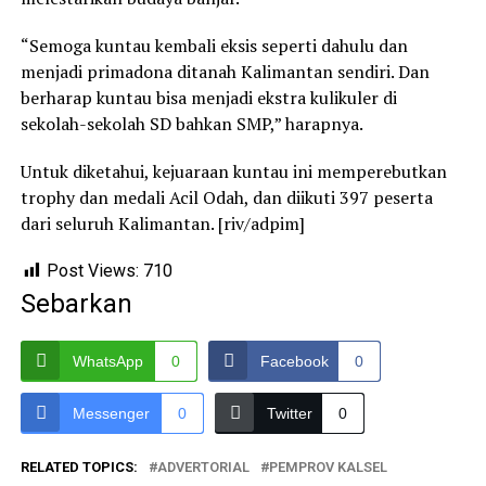
“Semoga kuntau kembali eksis seperti dahulu dan
menjadi primadona ditanah Kalimantan sendiri. Dan
berharap kuntau bisa menjadi ekstra kulikuler di
sekolah-sekolah SD bahkan SMP,” harapnya.
Untuk diketahui, kejuaraan kuntau ini memperebutkan
trophy dan medali Acil Odah, dan diikuti 397 peserta
dari seluruh Kalimantan. [riv/adpim]
Post Views:
710
Sebarkan
WhatsApp
0
Facebook
0
Messenger
0
Twitter
0
RELATED TOPICS:
ADVERTORIAL
PEMPROV KALSEL