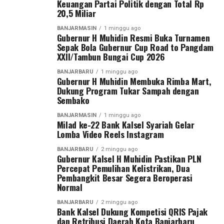
Keuangan Partai Politik dengan Total Rp
langkah nyata Kodam XXII/Tambun Bungai dalam
20,5 Miliar
WhatsApp
0
Facebook
0
membangun ekosistem pembinaan sepak bola di dua
BANJARMASIN
1 minggu ago
wilayah yang berada di bawah tanggung jawabnya, yakni
Gubernur H Muhidin Resmi Buka Turnamen
Messenger
0
Twitter
0
Kalimantan Selatan dan Kalimantan Tengah.
Sepak Bola Gubernur Cup Road to Pangdam
XXII/Tambun Bungai Cup 2026
Menurut Pangdam, sebagai kodam yang baru berdiri
BANJARBARU
1 minggu ago
sekitar satu tahun, diperlukan wadah kompetisi yang
Gubernur H Muhidin Membuka Rimba Mart,
Dukung Program Tukar Sampah dengan
mampu menjaring talenta-talenta muda terbaik.
Sembako
“Karena kita baru berdiri sekitar satu tahun dan
BANJARMASIN
1 minggu ago
Milad ke-22 Bank Kalsel Syariah Gelar
memiliki dua wilayah, yaitu Kalimantan Tengah dan
Lomba Video Reels Instagram
Kalimantan Selatan. Oleh karena itu, kami menggelar
turnamen sepak bola ini untuk mencari bibit-bibit anak
BANJARBARU
2 minggu ago
Gubernur Kalsel H Muhidin Pastikan PLN
muda dari kedua provinsi tersebut,” ujar Pangdam Zainal
Percepat Pemulihan Kelistrikan, Dua
Arifin.
Pembangkit Besar Segera Beroperasi
Normal
Pangdam menegaskan sepak bola bukan hanya olahraga
BANJARBARU
2 minggu ago
yang paling digemari masyarakat, tetapi juga sarana
Bank Kalsel Dukung Kompetisi QRIS Pajak
membentuk karakter generasi muda melalui nilai
dan Retribusi Daerah Kota Banjarbaru