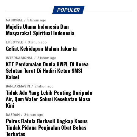
ini juga mendapat dukungan penuh dari PSSI
Kalimantan Selatan, KONI Kalimantan Selatan, serta
POPULER
berbagai organisasi olahraga lainnya sebagai bentuk
NASIONAL
3 tahun ago
komitmen bersama dalam memajukan sepak bola dan
Majelis Ulama Indonesia Dan
melahirkan generasi atlet berprestasi di Banua.
Masyarakat Spiritual Indonesia
[adv/adpim]
LIFESTYLE
3 tahun ago
Geliat Kehidupan Malam Jakarta
Post Views:
20
INTERNASIONAL
3 tahun ago
Sebarkan
KTT Perdamaian Dunia HWPL Di Korea
Selatan Turut Di Hadiri Ketua SMSI
Kalsel
WhatsApp
0
Facebook
0
BANJARMASIN
2 tahun ago
Tidak Ada Yang Lebih Penting Daripada
Messenger
0
Twitter
0
Air, Qum Water Solusi Kesehatan Masa
Kini
DAERAH
3 tahun ago
Polres Batola Berhasil Ungkap Kasus
Tindak Pidana Penjualan Obat Bebas
Terbatas