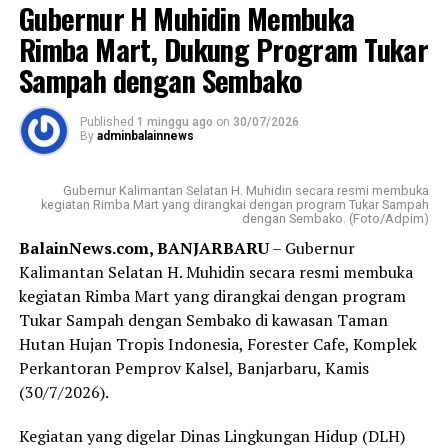
Gubernur H Muhidin Membuka
“Agar kemanfaatannya bisa benar-benar dirasakan
Rimba Mart, Dukung Program Tukar
masyarakat Banua di Kalimantan Selatan, itu pesan
Sampah dengan Sembako
beliau (Gubernur H Muhidin,red), ” ujar Adi kepada
wartawan, usai kegiatan.
Published
1 minggu ago
on
30/07/2026
By
adminbalainnews
Pada kesempatan itu, Adi juga menyampaikan apresiasi
Gubernur H Muhidin kepada Badan Kebangpol dan 9
Gubernur Kalimantan Selatan H. Muhidin secara resmi membuka
partai politik yang mendapatkan kursi di DPRD Kalsel
kegiatan Rimba Mart yang dirangkai dengan program Tukar Sampah
dengan Sembako. (Foto/Adpim)
atas komitmen bersama yang terjakin. Gubernur juga
BalainNews.com, BANJARBARU
– Gubernur
mengajak kalangan parpol untuk menjadikan
Kalimantan Selatan H. Muhidin secara resmi membuka
penyaluran bantuan ini sebagai langkah nyata untuk
kegiatan Rimba Mart yang dirangkai dengan program
memperkuat pendidikan politik bagi masyarakat.
Tukar Sampah dengan Sembako di kawasan Taman
Sementara itu, Kapala Sub Bidang Fasilitasi,
Hutan Hujan Tropis Indonesia, Forester Cafe, Komplek
Kelembaban, Pemerintahan, Perwakilan, Partai Politik,
Perkantoran Pemprov Kalsel, Banjarbaru, Kamis
Badan Kesbangpol Provinsi Kalsel, Harry Widiyatmoko
(30/7/2026).
mengatakan, dana bantuan diberikan kepada sembilan
Kegiatan yang digelar Dinas Lingkungan Hidup (DLH)
parpol tahun ini mengalami kenaikan dari Rp7.500