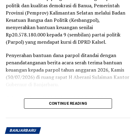
politik dan kualitas demokrasi di Banua, Pemerintah
Provinsi (Pemprov) Kalimantan Selatan melalui Badan
Kesatuan Bangsa dan Politik (Kesbangpol),
menyerahkan bantuan keuangan senilai
Rp20.578.180.000 kepada 9 (sembilan) partai politik
(Parpol) yang mendapat kursi di DPRD Kalsel.
Penyerahan bantuan dana parpol ditandai dengan
penandatanganan berita acara serah terima bantuan
keuangan kepada parpol tahun anggaran 2026, Kamis
(30/07/2026) di ruang rapat H Aberani Sulaiman Kantor
Gubernur di Banjarbaru.
Gubernur Kalsel H Muhidin melalui Staf Ahli Bidang
CONTINUE READING
Pemerintah Hukum dan Politik, Adi Santoso, diharapkan
dana bantuan ini dioptimalkan dan dimanfaatkan sesuai
ketentuan yakni minimal 60 persen untuk kegiatan yang
berkaitan dengan masyarakat seperti pendidikan politik
BANJARBARU
dan pangkaderan, selebihnya untuk operasional partai.