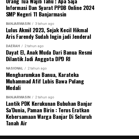
Orang Tua Wajib Tahu ! Apa Saja
Informasi Dan Syarat PPDB Online 2024
SMP Negeri 11 Banjarmasin
BANJARMASIN
3 tahun ago
Lulus Akmil 2023, Sejak Kecil Hikmal
Aris Farendy Sudah Ingin jadi Jenderal
DAERAH
2 tahun ago
Dayat El, Anak Muda Dari Banua Resmi
Dilantik Jadi Anggota DPD RI
NASIONAL
2 tahun ago
Mengharumkan Banua, Karateka
Muhammad Afif Lubis Bawa Pulang
Medali
BANJARMASIN
2 tahun ago
Lantik PDK Kerukunan Bubuhan Banjar
Sa’Dunia, Paman Birin : Terus Eratkan
Kebersamaan Warga Banjar Di Seluruh
Tanah Air