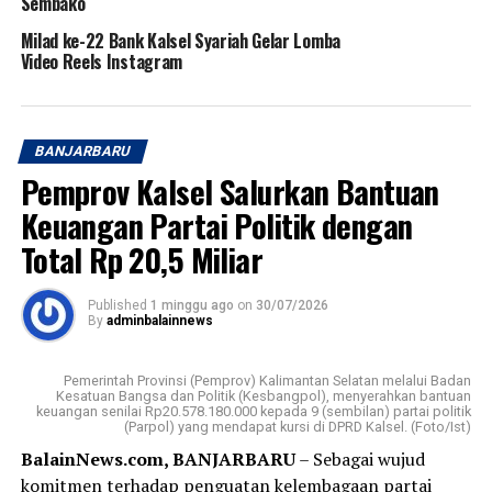
Sembako
Milad ke-22 Bank Kalsel Syariah Gelar Lomba
Video Reels Instagram
BANJARBARU
Pemprov Kalsel Salurkan Bantuan
Keuangan Partai Politik dengan
Total Rp 20,5 Miliar
Published
1 minggu ago
on
30/07/2026
By
adminbalainnews
Pemerintah Provinsi (Pemprov) Kalimantan Selatan melalui Badan
Kesatuan Bangsa dan Politik (Kesbangpol), menyerahkan bantuan
keuangan senilai Rp20.578.180.000 kepada 9 (sembilan) partai politik
(Parpol) yang mendapat kursi di DPRD Kalsel. (Foto/Ist)
BalainNews.com, BANJARBARU
– Sebagai wujud
komitmen terhadap penguatan kelembagaan partai