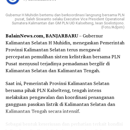
Dalam sambutannya, Gubernur H. Muhidin
mengapresiasi kolaborasi berbagai pihak dalam
Gubernur H Muhidin bertemu dan berkoordinasi langsung bersama PLN
menyukseskan program tukar sampah dengan sembako.
pusat, Saleh Siswanto selaku Executive Vice President Operational
Sumatera Kalimantan dan GM PLN UID Kalselteng, Iwan Soelistijono.
(Foto/Adpim)
Menurut Gubernur H. Muhidin, gerakan tersebut harus
BalainNews.com, BANJARBARU
– Gubernur
dibarengi dengan budaya menjaga kebersihan, dimulai
Kalimantan Selatan H Muhidin, menegaskan Pemerintah
dari lingkungan masing masing.
Provinsi Kalimantan Selatan terus mengawal
“Program tukar sampah dengan sembako harus menjadi
percepatan pemulihan sistem kelistrikan bersama PLN
budaya. Kebersihan harus dimulai dari lingkungan
Pusat menyusul terjadinya pemadaman bergilir di
masing-masing.”
Kalimantan Selatan dan Kalimantan Tengah.
Lebih lanjut, Gubernur H. Muhidin juga mendorong
Saat ini, Pemerintah Provinsi Kalimantan Selatan
rehabilitasi hutan melalui penanaman tanaman
bersama pihak PLN Kalselteng, tengah intens
produktif yang dapat memberikan manfaat ekonomi
melakukan pengawalan dan koordinasi penanganan
bagi masyarakat sekitar.
gangguan pasokan listrik di Kalimantan Selatan dan
Kalimantan Tengah secara intensif.
“Hutan harus memberi manfaat bagi masyarakat melalui
tanaman produktif seperti durian, manggis, rambutan,
Sebagai bentuk keseriusan dan perhatian terkait kondisi
langsat, dan lainnya.”ujarnya.