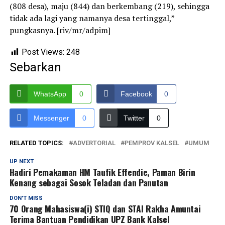
(808 desa), maju (844) dan berkembang (219), sehingga
tidak ada lagi yang namanya desa tertinggal,”
pungkasnya. [riv/mr/adpim]
Post Views:
248
Sebarkan
WhatsApp
0
Facebook
0
Messenger
0
Twitter
0
RELATED TOPICS:
ADVERTORIAL
PEMPROV KALSEL
UMUM
UP NEXT
Hadiri Pemakaman HM Taufik Effendie, Paman Birin
Kenang sebagai Sosok Teladan dan Panutan
DON'T MISS
70 Orang Mahasiswa(i) STIQ dan STAI Rakha Amuntai
Terima Bantuan Pendidikan UPZ Bank Kalsel