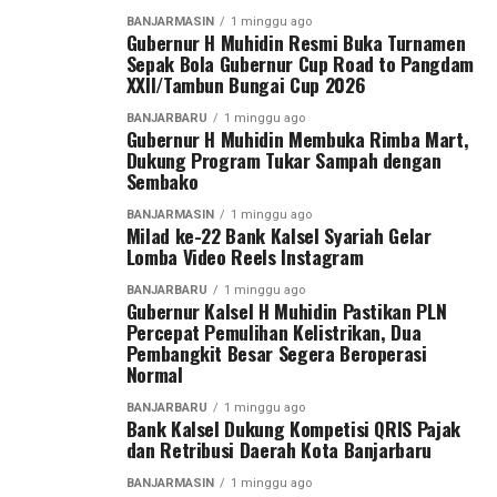
PLN untuk mempercepat proses pemulihan sehingga
terkait partai tertentu.
BANJARMASIN
1 minggu ago
dampak pemadaman bergilir dapat segera diatasi.
Gubernur H Muhidin Resmi Buka Turnamen
Arahan pada materi rakor selanjutnya disampaikan
WhatsApp
0
Facebook
0
Sepak Bola Gubernur Cup Road to Pangdam
“Alhamdulillah, salah satu pembangkit yang sebelumnya
Sekdaprov Syarifuddin sesuai petunjuk Gubernur H
XXII/Tambun Bungai Cup 2026
mengalami kerusakan telah kembali beroperasi sejak 28
Muhidin.
Messenger
0
Twitter
0
BANJARBARU
1 minggu ago
Juli 2026. Kami terus bekerja keras bersama seluruh
Gubernur H Muhidin Membuka Rimba Mart,
“Banyak arahan Bapak Gubernur untuk pelaksanaan
Dukung Program Tukar Sampah dengan
personel PLN dan berkoordinasi dengan seluruh
Sembako
acara peringatan nantinya antinya, apalagi saat ini kita
pengelola pembangkit agar unit yang masih dalam
dalam kondisi penghematan anggaran, ” ucap
perbaikan dapat segera beroperasi,” ujar Saleh Siswanto.
BANJARMASIN
1 minggu ago
Milad ke-22 Bank Kalsel Syariah Gelar
Sekdaprov.
Lomba Video Reels Instagram
PLN katanya optimis setelah pembangkit Tanjung
Kendati demikian, Pemprov tetap menyediakan kegiatan
Power Indonesia dan Unit 2 SKS Listrik Kalimantan
BANJARBARU
1 minggu ago
Gubernur Kalsel H Muhidin Pastikan PLN
untuk masyarakat seperti hiburan dan angkutan gratis,
beroperasi penuh, pasokan daya akan kembali
Percepat Pemulihan Kelistrikan, Dua
termasuk rencana penyediaan makanan gratis seperti
mencukupi sehingga pemadaman bergilir dapat
Pembangkit Besar Segera Beroperasi
tahun lalu. [adv/adpim]
dihentikan.
Normal
BANJARBARU
1 minggu ago
Post Views:
23
“Dengan beroperasinya kembali kedua pembangkit
Bank Kalsel Dukung Kompetisi QRIS Pajak
berkapasitas masing-masing 100 megawatt tersebut,
Sebarkan
dan Retribusi Daerah Kota Banjarbaru
sistem interkoneksi kelistrikan Kalimantan Selatan,
BANJARMASIN
1 minggu ago
Kalimantan Tengah, Timur dan Kalimantan Utara,