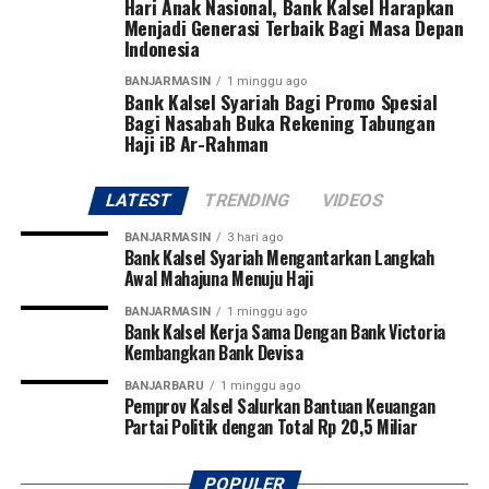
Hari Anak Nasional, Bank Kalsel Harapkan
WhatsApp
0
Facebook
0
dipastikan akan semakin kuat dan andal dalam
Menjadi Generasi Terbaik Bagi Masa Depan
Indonesia
memenuhi kebutuhan listrik masyarakat, ” pungkasnya.
Messenger
0
Twitter
0
[adv/adpim]
BANJARMASIN
1 minggu ago
Bank Kalsel Syariah Bagi Promo Spesial
Bagi Nasabah Buka Rekening Tabungan
Post Views:
21
Haji iB Ar-Rahman
Sebarkan
LATEST
TRENDING
VIDEOS
WhatsApp
0
Facebook
0
BANJARMASIN
3 hari ago
Bank Kalsel Syariah Mengantarkan Langkah
Messenger
0
Twitter
0
Awal Mahajuna Menuju Haji
BANJARMASIN
1 minggu ago
Bank Kalsel Kerja Sama Dengan Bank Victoria
Kembangkan Bank Devisa
BANJARBARU
1 minggu ago
Pemprov Kalsel Salurkan Bantuan Keuangan
Partai Politik dengan Total Rp 20,5 Miliar
POPULER