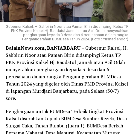
Gubernur Kalsel, H. Sahbirin Noor atau Paman Birin didampingi Ketua TP
PKK Provinsi Kalsel Hj. Raudatul Jannah atau Acil Odah menyerahkan
penghargaan kepada 3 desa dan 6 perusahaan dalam rangka
Penganugerahan BUMDesa Tahun 2024. (Foto : Yusnadianoor)
BalainNews.com, BANJARBARU
– Gubernur Kalsel, H.
Sahbirin Noor atau Paman Birin didampingi Ketua TP
PKK Provinsi Kalsel Hj. Raudatul Jannah atau Acil Odah
menyerahkan penghargaan kepada 3 desa dan 6
perusahaan dalam rangka Penganugerahan BUMDesa
Tahun 2024 yang digelar oleh Dinas PMD Provinsi Kalsel
di lapangan Murdjani Banjarbaru, pada Selasa (30/7)
sore.
Penghargaan untuk BUMDesa Terbaik tingkat Provinsi
Kalsel diserahkan kepada BUMDesa Sumber Rezeki, Desa
Sungai Cuka, Tanah Bumbu (Juara 1), BUMDesa Berkah
Bersama Maburai, Desa Maburai, Kecamatan Murung