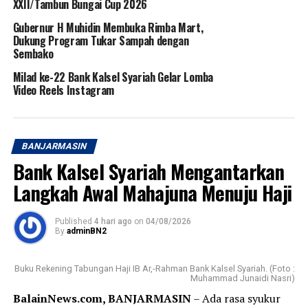
XXII/Tambun Bungai Cup 2026
Gubernur H Muhidin Membuka Rimba Mart,
Dukung Program Tukar Sampah dengan
Sembako
Milad ke-22 Bank Kalsel Syariah Gelar Lomba
Video Reels Instagram
BANJARMASIN
Bank Kalsel Syariah Mengantarkan
Langkah Awal Mahajuna Menuju Haji
Published
4 hari ago
on
04/08/2026
By
adminBN2
Buku Rekening Tabungan Haji IB Ar,-Rahman Bank Kalsel Syariah. (Foto :
Muhammad Junaidi Nasri)
BalainNews.com, BANJARMASIN
– Ada rasa syukur