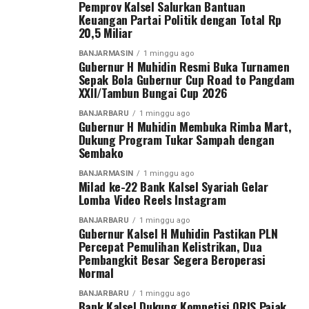
Pemprov Kalsel Salurkan Bantuan
setiap tahun. Kami ingin kompetisi ini menjadi ajang
Keuangan Partai Politik dengan Total Rp
Dalam sambutannya, Gubernur H. Muhidin
pembinaan sekaligus melahirkan bibit-bibit pesepak bola
20,5 Miliar
mengapresiasi kolaborasi berbagai pihak dalam
berbakat dari Banua,” ungkap Gubernur H. Muhidin
BANJARMASIN
1 minggu ago
menyukseskan program tukar sampah dengan sembako.
tersenyum.
Gubernur H Muhidin Resmi Buka Turnamen
Sepak Bola Gubernur Cup Road to Pangdam
Menurut Gubernur H. Muhidin, gerakan tersebut harus
Gubernur H. Muhidin juga mengenang masa mudanya
XXII/Tambun Bungai Cup 2026
dibarengi dengan budaya menjaga kebersihan, dimulai
sebagai pemain sepak bola ketika menempuh pendidikan
BANJARBARU
1 minggu ago
dari lingkungan masing masing.
di Sekolah Guru Olahraga (SGO) Banjarmasin. Stadion 17
Gubernur H Muhidin Membuka Rimba Mart,
Dukung Program Tukar Sampah dengan
Mei, baginya menyimpan banyak kenangan sebagai
“Program tukar sampah dengan sembako harus menjadi
Sembako
tempat berlatih bersama rekan-rekannya.
budaya. Kebersihan harus dimulai dari lingkungan
BANJARMASIN
1 minggu ago
masing-masing.”
Milad ke-22 Bank Kalsel Syariah Gelar
“Kembali ke stadion ini mengingatkan saya pada masa-
Lomba Video Reels Instagram
masa menjadi pemain sepak bola. Dulu setiap sore kami
Lebih lanjut, Gubernur H. Muhidin juga mendorong
berlatih di sini. Banyak kenangan yang tidak terlupakan,”
BANJARBARU
1 minggu ago
rehabilitasi hutan melalui penanaman tanaman
Gubernur Kalsel H Muhidin Pastikan PLN
kenangnya.
Percepat Pemulihan Kelistrikan, Dua
produktif yang dapat memberikan manfaat ekonomi
Pembangkit Besar Segera Beroperasi
bagi masyarakat sekitar.
Gubernur H. Muhidin pun berpesan agar seluruh pemain
Normal
menjunjung tinggi sportivitas, sedangkan perangkat
“Hutan harus memberi manfaat bagi masyarakat melalui
BANJARBARU
1 minggu ago
pertandingan diminta memimpin kompetisi secara
Bank Kalsel Dukung Kompetisi QRIS Pajak