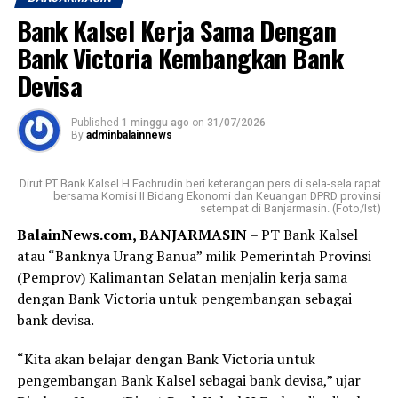
tersebar di Kalimantan Selatan.
Bank Kalsel Kerja Sama Dengan
Karena tanggal 1 dan 2 Agustus bertepatan dengan hari
Bank Victoria Kembangkan Bank
Sabtu dan Minggu, saya baru bisa datang pada Senin
Devisa
pagi ke Kantor Cabang Syariah Bank Kalsel Syariah di
Jalan S. Parman, Banjarmasin.
Published
1 minggu ago
on
31/07/2026
By
adminbalainnews
Sesampainya di sana, saya disambut dengan ramah oleh
petugas keamanan yang memberikan formulir serta
Dirut PT Bank Kalsel H Fachrudin beri keterangan pers di sela-sela rapat
nomor antrean. Yang membuat saya terkesan, bahkan
bersama Komisi II Bidang Ekonomi dan Keuangan DPRD provinsi
setempat di Banjarmasin. (Foto/Ist)
sebelum formulir selesai saya isi, nomor antrean saya
BalainNews.com, BANJARMASIN
– PT Bank Kalsel
sudah dipanggil. Proses pembukaan rekening
atau “Banknya Urang Banua” milik Pemerintah Provinsi
berlangsung cepat, tertib, dan pelayanan yang diberikan
(Pemprov) Kalimantan Selatan menjalin kerja sama
terasa ramah serta membantu.
dengan Bank Victoria untuk pengembangan sebagai
Bagi sebagian orang, membuka rekening mungkin
bank devisa.
merupakan hal biasa. Namun bagi saya, hari ini menjadi
“Kita akan belajar dengan Bank Victoria untuk
langkah awal yang penuh makna. Tabungan Haji bukan
pengembangan Bank Kalsel sebagai bank devisa,” ujar
sekadar buku tabungan, melainkan ikhtiar kecil untuk