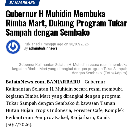
BANJARBARU
khususnya sepak bola.
Gubernur H Muhidin Membuka
Kedatangan Gubernur H. Muhidin disambut Pangdam
Rimba Mart, Dukung Program Tukar
XXII/Tambun Bungai Mayjen TNI Zainal Arifin bersama
Sampah dengan Sembako
jajaran Forum Koordinasi Pimpinan Daerah
(Forkopimda) Kalimantan Selatan, di antaranya Ketua
Published
1 minggu ago
on
30/07/2026
DPRD Provinsi Kalimantan Selatan, Danrem
By
adminbalainnews
101/Antasari, Danlanal Banjarmasin, Sekretaris Daerah
Provinsi Kalimantan Selatan, Bupati Hulu Sungai
Gubernur Kalimantan Selatan H. Muhidin secara resmi membuka
Tengah, serta jajaran TNI, Polri, dan pemerintah daerah.
kegiatan Rimba Mart yang dirangkai dengan program Tukar Sampah
dengan Sembako. (Foto/Adpim)
BalainNews.com, BANJARBARU
– Gubernur
Dalam sambutannya, Gubernur H. Muhidin mengajak
Kalimantan Selatan H. Muhidin secara resmi membuka
seluruh peserta menjadikan turnamen sebagai ajang
kegiatan Rimba Mart yang dirangkai dengan program
memperkuat persaudaraan sekaligus membangun
Tukar Sampah dengan Sembako di kawasan Taman
prestasi sepak bola Banua.
Hutan Hujan Tropis Indonesia, Forester Cafe, Komplek
“Semoga seluruh rangkaian kegiatan ini berjalan dengan
Perkantoran Pemprov Kalsel, Banjarbaru, Kamis
baik, lancar, serta mendapat bimbingan dan petunjuk
(30/7/2026).
dari Allah SWT. Atas nama Pemerintah Provinsi