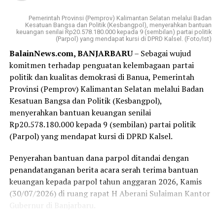
Visi Badan Usaha Milik Daerah (BUMD) Pemprov Kalsel
Pemerintah Provinsi (Pemprov) Kalimantan Selatan melalui Badan
tersebut; menjadi bank yang kuat, kompetitif, dan
Kesatuan Bangsa dan Politik (Kesbangpol), menyerahkan bantuan
terpercaya dengan memberikan pelayanan terbaik
keuangan senilai Rp20.578.180.000 kepada 9 (sembilan) partai politik
(Parpol) yang mendapat kursi di DPRD Kalsel. (Foto/Ist)
kepada masyarakat.
BalainNews.com, BANJARBARU
– Sebagai wujud
komitmen terhadap penguatan kelembagaan partai
Sementara misinya ;menjadi penggerak perekonomian
politik dan kualitas demokrasi di Banua, Pemerintah
daerah, memberikan nilai tambah bagi pemegang saham,
Provinsi (Pemprov) Kalimantan Selatan melalui Badan
serta menyediakan layanan perbankan berkualitas.
Kesatuan Bangsa dan Politik (Kesbangpol),
Sedangkan produk Bank Kalsel meliputi layanan
menyerahkan bantuan keuangan senilai
tabungan, kredit atau pinjaman, serta layanan khusus
Rp20.578.180.000 kepada 9 (sembilan) partai politik
seperti Tabungan Banua, Kredit Multiguna Plus, dan
(Parpol) yang mendapat kursi di DPRD Kalsel.
Layanan Devisa.
Penyerahan bantuan dana parpol ditandai dengan
Rapat kerja Komisi II Bidang Ekonomi dan Keuangan
penandatanganan berita acara serah terima bantuan
DPRD tersebut dengan sejumlah BUMD milik Pemprov
keuangan kepada parpol tahun anggaran 2026, Kamis
Kalsel semula dipimpin Wakil Ketua Komisinya H
(30/07/2026) di ruang rapat H Aberani Sulaiman Kantor
Suripno Sumas.
Gubernur di Banjarbaru.