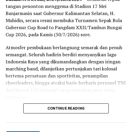
tangan penonton menggema di Stadion 17 Mei
Sementara itu, Kapala Sub Bidang Fasilitasi,
Banjarmasin saat Gubernur Kalimantan Selatan, H.
Kelembaban, Pemerintahan, Perwakilan, Partai Politik,
Muhidin, secara resmi membuka Turnamen Sepak Bola
Badan Kesbangpol Provinsi Kalsel, Harry Widiyatmoko
Gubernur Cup Road to Pangdam XXII/Tambun Bungai
mengatakan, dana bantuan diberikan kepada sembilan
Cup 2026, pada Kamis (30/7/2026) sore.
parpol tahun ini mengalami kenaikan dari Rp7.500
menjadi Rp10.000 per suara perolehan Pemilu Legislatif
Atmosfer pembukaan berlangsung semarak dan penuh
2024. [adv/adpim]
semangat. Seluruh hadirin berdiri menyanyikan lagu
Indonesia Raya yang dikumandangkan dengan iringan
Post Views:
17
marching band, dilanjutkan pertunjukan tari kolosal
Sebarkan
bertema persatuan dan sportivitas, penampilan
cheerleaders, hingga atraksi baris-berbaris personel TNI
dari Korem 101/Antasari yang memukau para tamu
WhatsApp
0
Facebook
0
undangan.
Messenger
0
Twitter
0
CONTINUE READING
Momen semakin khidmat ketika bendera turnamen
dibentangkan di tengah lapangan, disusul masuknya
anak-anak ke arena stadion sebagai simbol harapan
lahirnya generasi muda yang mencintai olahraga,