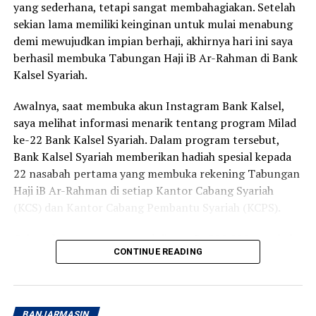
yang sederhana, tetapi sangat membahagiakan. Setelah
sekian lama memiliki keinginan untuk mulai menabung
demi mewujudkan impian berhaji, akhirnya hari ini saya
berhasil membuka Tabungan Haji iB Ar-Rahman di Bank
Kalsel Syariah.
Awalnya, saat membuka akun Instagram Bank Kalsel,
saya melihat informasi menarik tentang program Milad
ke-22 Bank Kalsel Syariah. Dalam program tersebut,
Bank Kalsel Syariah memberikan hadiah spesial kepada
22 nasabah pertama yang membuka rekening Tabungan
Haji iB Ar-Rahman di setiap Kantor Cabang Syariah
(KCS) dan Kantor Cabang Pembantu Syariah (KCPS).
Cukup dengan setoran awal di atas Rp220.000, nasabah
CONTINUE READING
berkesempatan memperoleh voucher belanja senilai
Rp50.000. Program ini berlangsung pada 1 hingga 31
Agustus 2026 di 13 Kantor Cabang Syariah dan Kantor
Cabang Pembantu Syariah Bank Kalsel Syariah yang
BANJARMASIN