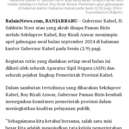
Gubernur Kalsel, H. Sahbirin Noor atau yang akrab disapa Paman Birin
melalu Sekdaprov Kalsel, Roy Rizali Anwar memimpin apel gabungaan
di halaman kantor Gubernur Kalsel pada Senin (2/9) pagi. (Foto :
Yusnadianoor/Adpim).
BalainNews.com, BANJARBARU
– Gubernur Kalsel, H.
Sahbirin Noor atau yang akrab disapa Paman Birin
melalu Sekdaprov Kalsel, Roy Rizali Anwar memimpin
apel gabungan awal bulan september 2024 di halaman
kantor Gubernur Kalsel pada Senin (2/9) pagi.
Kegiatan rutin yang diadakan setiap awal bulan ini
diikuti oleh seluruh Aparatur Sipil Negara (ASN) dan
seluruh pejabat lingkup Pemerintah Provinsi Kalsel.
Dalam sambutan tertulisnya yang dibacakan Sekdaprov
Kalsel, Roy Rizali Anwar, Gubernur Paman Birin kembali
menegaskan komitmen pemerintah provinsi dalam
meningkatkan kualitas pelayanan publik.
“Sebagaimana kita ketahui bersama, salah satu misi
besar kita adalah mewujudkan tata kelola pemerintahan