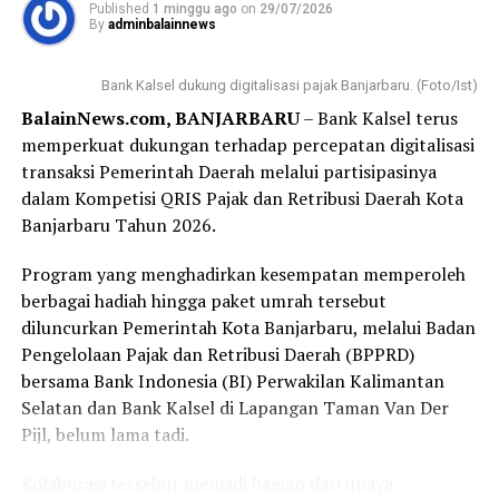
menjaga lingkungan demi mewujudkan Kalimantan
Published
1 minggu ago
on
29/07/2026
dari pusat segera turun ke daerah untuk memberikan
By
adminbalainnews
Selatan yang lebih bersih dan sejahtera.
penjelasan secara terbuka mengenai kondisi pembangkit
listrik yang menjadi penyebab terganggunya pasokan
“Mari bersama-sama mendukung pelestarian
Bank Kalsel dukung digitalisasi pajak Banjarbaru. (Foto/Ist)
listrik.
lingkungan agar Kalimantan Selatan semakin maju,
BalainNews.com, BANJARBARU
– Bank Kalsel terus
bersih, dan masyarakatnya sejahtera.”pungkasnya.
memperkuat dukungan terhadap percepatan digitalisasi
Gubernur H Muhidin juga meluruskan informasi yang
transaksi Pemerintah Daerah melalui partisipasinya
sempat beredar di masyarakat terkait lokasi pembangkit
Sementara itu, Kepala Dinas Lingkungan Hidup (DLH)
dalam Kompetisi QRIS Pajak dan Retribusi Daerah Kota
listrik.
Kalsel, Rahmat Prapto Udoyo, mengatakan program
Banjarbaru Tahun 2026.
tukar sampah dengan sembako kini telah berjalan di
Ia menjelaskan bahwa pembangkit berkapasitas 2×100
hampir seluruh kabupaten/kota di Kalsel sebagai upaya
Program yang menghadirkan kesempatan memperoleh
megawatt yang berada di Kabupaten Gunung Mas, Kuala
mendorong pengelolaan sampah berbasis ekonomi
berbagai hadiah hingga paket umrah tersebut
Purun Kalimantan Tengah, bukan merupakan IPP
sirkular.
diluncurkan Pemerintah Kota Banjarbaru, melalui Badan
Murung Raya, sebagaimana sempat diberitakan,
Pengelolaan Pajak dan Retribusi Daerah (BPPRD)
melainkan pembangkit milik SKS Listrik Kalimantan
“Sampah bukan akhir, tetapi memiliki nilai ekonomi dan
bersama Bank Indonesia (BI) Perwakilan Kalimantan
(SLK).
manfaat jika dikelola dengan baik,” ujarnya.
Selatan dan Bank Kalsel di Lapangan Taman Van Der
Untuk memastikan kondisi di lapangan, Gubernur
Pijl, belum lama tadi.
Rahmat berharap gerakan tersebut semakin masif
berencana melakukan peninjauan langsung bersama
melalui dukungan pemerintah, masyarakat, dan dunia
Kolaborasi tersebut menjadi bagian dari upaya
jajaran terkait.