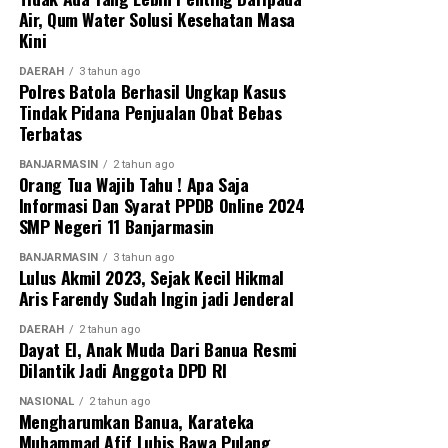
Air, Qum Water Solusi Kesehatan Masa
Kini
DAERAH
3 tahun ago
Polres Batola Berhasil Ungkap Kasus
Tindak Pidana Penjualan Obat Bebas
Terbatas
BANJARMASIN
2 tahun ago
Orang Tua Wajib Tahu ! Apa Saja
Informasi Dan Syarat PPDB Online 2024
SMP Negeri 11 Banjarmasin
BANJARMASIN
3 tahun ago
Lulus Akmil 2023, Sejak Kecil Hikmal
Aris Farendy Sudah Ingin jadi Jenderal
DAERAH
2 tahun ago
Dayat El, Anak Muda Dari Banua Resmi
Dilantik Jadi Anggota DPD RI
NASIONAL
2 tahun ago
Mengharumkan Banua, Karateka
Muhammad Afif Lubis Bawa Pulang