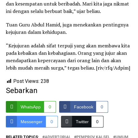
dan kesempatan untuk beribadah. Mari kita jaga nikmat
ini dengan selalu berbuat baik,” ujar beliau.
Tuan Guru Abdul Hamid, juga menekankan pentingnya
kejujuran dalam kehidupan.
“Kejujuran adalah sifat terpuji yang akan membawa kita
pada kebaikan dan kebahagiaan. Orang yang jujur akan
mendapatkan kepercayaan dari orang lain dan akan
lebih mudah meraih surga,” tegas beliau. [riv/rfq/Adpim]
Post Views:
238
Sebarkan
WhatsApp
0
Facebook
0
Messenger
0
Twitter
0
RELATED TOPICS:
ADVERTORIAL
PEMPROV KALSEL
UMUM