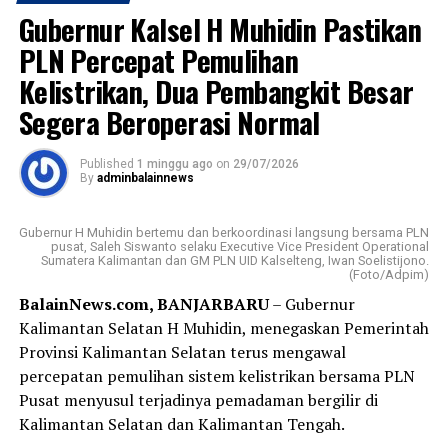
Gubernur Kalsel H Muhidin Pastikan
Selain membantu mengurangi timbunan sampah,
kegiatan ini juga mengedukasi masyarakat bahwa
PLN Percepat Pemulihan
sampah yang dipilah dengan baik memiliki nilai ekonomi,
Kelistrikan, Dua Pembangkit Besar
sehingga dapat memberi manfaat sekaligus mendukung
Segera Beroperasi Normal
terciptanya lingkungan yang lebih bersih, sehat, dan
berkelanjutan.
Published
1 minggu ago
on
29/07/2026
By
adminbalainnews
Dalam sambutannya, Gubernur H. Muhidin
mengapresiasi kolaborasi berbagai pihak dalam
Gubernur H Muhidin bertemu dan berkoordinasi langsung bersama PLN
menyukseskan program tukar sampah dengan sembako.
pusat, Saleh Siswanto selaku Executive Vice President Operational
Sumatera Kalimantan dan GM PLN UID Kalselteng, Iwan Soelistijono.
(Foto/Adpim)
Menurut Gubernur H. Muhidin, gerakan tersebut harus
BalainNews.com, BANJARBARU
– Gubernur
dibarengi dengan budaya menjaga kebersihan, dimulai
Kalimantan Selatan H Muhidin, menegaskan Pemerintah
dari lingkungan masing masing.
Provinsi Kalimantan Selatan terus mengawal
“Program tukar sampah dengan sembako harus menjadi
percepatan pemulihan sistem kelistrikan bersama PLN
budaya. Kebersihan harus dimulai dari lingkungan
Pusat menyusul terjadinya pemadaman bergilir di
masing-masing.”
Kalimantan Selatan dan Kalimantan Tengah.