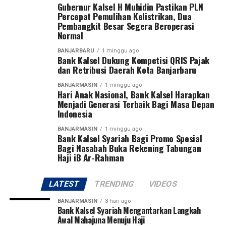
Gubernur Kalsel H Muhidin Pastikan PLN
untuk masyarakat seperti hiburan dan angkutan gratis,
beroperasi penuh, pasokan daya akan kembali
Percepat Pemulihan Kelistrikan, Dua
termasuk rencana penyediaan makanan gratis seperti
mencukupi sehingga pemadaman bergilir dapat
Pembangkit Besar Segera Beroperasi
tahun lalu. [adv/adpim]
dihentikan.
Normal
BANJARBARU
1 minggu ago
Post Views:
23
“Dengan beroperasinya kembali kedua pembangkit
Bank Kalsel Dukung Kompetisi QRIS Pajak
berkapasitas masing-masing 100 megawatt tersebut,
Sebarkan
dan Retribusi Daerah Kota Banjarbaru
sistem interkoneksi kelistrikan Kalimantan Selatan,
BANJARMASIN
1 minggu ago
Kalimantan Tengah, Timur dan Kalimantan Utara,
Hari Anak Nasional, Bank Kalsel Harapkan
WhatsApp
0
Facebook
0
dipastikan akan semakin kuat dan andal dalam
Menjadi Generasi Terbaik Bagi Masa Depan
Indonesia
memenuhi kebutuhan listrik masyarakat, ” pungkasnya.
Messenger
0
Twitter
0
[adv/adpim]
BANJARMASIN
1 minggu ago
Bank Kalsel Syariah Bagi Promo Spesial
Bagi Nasabah Buka Rekening Tabungan
Post Views:
21
Haji iB Ar-Rahman
Sebarkan
LATEST
TRENDING
VIDEOS
WhatsApp
0
Facebook
0
BANJARMASIN
3 hari ago
Bank Kalsel Syariah Mengantarkan Langkah
Messenger
0
Twitter
0
Awal Mahajuna Menuju Haji