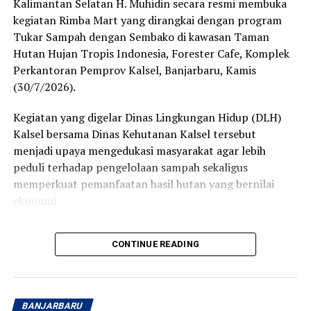
Kalimantan Selatan H. Muhidin secara resmi membuka
penyaluran bantuan ini sebagai langkah nyata untuk
kegiatan Rimba Mart yang dirangkai dengan program
memperkuat pendidikan politik bagi masyarakat.
Tukar Sampah dengan Sembako di kawasan Taman
Sementara itu, Kapala Sub Bidang Fasilitasi,
Hutan Hujan Tropis Indonesia, Forester Cafe, Komplek
Kelembaban, Pemerintahan, Perwakilan, Partai Politik,
Perkantoran Pemprov Kalsel, Banjarbaru, Kamis
Badan Kesbangpol Provinsi Kalsel, Harry Widiyatmoko
(30/7/2026).
mengatakan, dana bantuan diberikan kepada sembilan
Kegiatan yang digelar Dinas Lingkungan Hidup (DLH)
parpol tahun ini mengalami kenaikan dari Rp7.500
Kalsel bersama Dinas Kehutanan Kalsel tersebut
menjadi Rp10.000 per suara perolehan Pemilu Legislatif
menjadi upaya mengedukasi masyarakat agar lebih
2024. [adv/adpim]
peduli terhadap pengelolaan sampah sekaligus
Post Views:
16
memperkuat pemanfaatan hasil hutan yang bernilai
ekonomi.
Sebarkan
Melalui program ini, masyarakat dapat menukarkan
WhatsApp
0
Facebook
0
CONTINUE READING
berbagai jenis sampah yang masih bernilai daur ulang,
seperti kardus, kertas, koran, buku, botol dan gelas
Messenger
0
Twitter
0
plastik, aki bekas, rak telur, hingga minyak jelantah
dengan paket sembako.
BANJARBARU