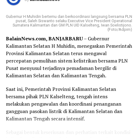
Dalam sambutannya, Gubernur H. Muhidin
mengapresiasi kolaborasi berbagai pihak dalam
Gubernur H Muhidin bertemu dan berkoordinasi langsung bersama PLN
menyukseskan program tukar sampah dengan sembako.
pusat, Saleh Siswanto selaku Executive Vice President Operational
Sumatera Kalimantan dan GM PLN UID Kalselteng, Iwan Soelistijono.
(Foto/Adpim)
Menurut Gubernur H. Muhidin, gerakan tersebut harus
BalainNews.com, BANJARBARU
– Gubernur
dibarengi dengan budaya menjaga kebersihan, dimulai
Kalimantan Selatan H Muhidin, menegaskan Pemerintah
dari lingkungan masing masing.
Provinsi Kalimantan Selatan terus mengawal
“Program tukar sampah dengan sembako harus menjadi
percepatan pemulihan sistem kelistrikan bersama PLN
budaya. Kebersihan harus dimulai dari lingkungan
Pusat menyusul terjadinya pemadaman bergilir di
masing-masing.”
Kalimantan Selatan dan Kalimantan Tengah.
Lebih lanjut, Gubernur H. Muhidin juga mendorong
Saat ini, Pemerintah Provinsi Kalimantan Selatan
rehabilitasi hutan melalui penanaman tanaman
bersama pihak PLN Kalselteng, tengah intens
produktif yang dapat memberikan manfaat ekonomi
melakukan pengawalan dan koordinasi penanganan
bagi masyarakat sekitar.
gangguan pasokan listrik di Kalimantan Selatan dan
Kalimantan Tengah secara intensif.
“Hutan harus memberi manfaat bagi masyarakat melalui
tanaman produktif seperti durian, manggis, rambutan,
Sebagai bentuk keseriusan dan perhatian terkait kondisi