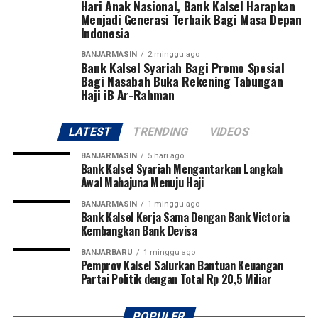
Kalimantan Tengah, Timur dan Kalimantan Utara,
Hari Anak Nasional, Bank Kalsel Harapkan
WhatsApp
0
Facebook
0
dipastikan akan semakin kuat dan andal dalam
Menjadi Generasi Terbaik Bagi Masa Depan
Indonesia
memenuhi kebutuhan listrik masyarakat, ” pungkasnya.
Messenger
0
Twitter
0
[adv/adpim]
BANJARMASIN
2 minggu ago
Bank Kalsel Syariah Bagi Promo Spesial
Bagi Nasabah Buka Rekening Tabungan
Post Views:
22
Haji iB Ar-Rahman
Sebarkan
LATEST
TRENDING
VIDEOS
WhatsApp
0
Facebook
0
BANJARMASIN
5 hari ago
Bank Kalsel Syariah Mengantarkan Langkah
Messenger
0
Twitter
0
Awal Mahajuna Menuju Haji
BANJARMASIN
1 minggu ago
Bank Kalsel Kerja Sama Dengan Bank Victoria
Kembangkan Bank Devisa
BANJARBARU
1 minggu ago
Pemprov Kalsel Salurkan Bantuan Keuangan
Partai Politik dengan Total Rp 20,5 Miliar
POPULER