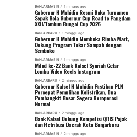
Sebarkan
PLN untuk mempercepat proses pemulihan sehingga
terkait partai tertentu.
BANJARMASIN
1 minggu ago
dampak pemadaman bergilir dapat segera diatasi.
Gubernur H Muhidin Resmi Buka Turnamen
Arahan pada materi rakor selanjutnya disampaikan
WhatsApp
0
Facebook
0
Sepak Bola Gubernur Cup Road to Pangdam
“Alhamdulillah, salah satu pembangkit yang sebelumnya
Sekdaprov Syarifuddin sesuai petunjuk Gubernur H
XXII/Tambun Bungai Cup 2026
mengalami kerusakan telah kembali beroperasi sejak 28
Muhidin.
Messenger
0
Twitter
0
BANJARBARU
1 minggu ago
Juli 2026. Kami terus bekerja keras bersama seluruh
Gubernur H Muhidin Membuka Rimba Mart,
“Banyak arahan Bapak Gubernur untuk pelaksanaan
Dukung Program Tukar Sampah dengan
personel PLN dan berkoordinasi dengan seluruh
Sembako
acara peringatan nantinya antinya, apalagi saat ini kita
pengelola pembangkit agar unit yang masih dalam
dalam kondisi penghematan anggaran, ” ucap
perbaikan dapat segera beroperasi,” ujar Saleh Siswanto.
BANJARMASIN
1 minggu ago
Milad ke-22 Bank Kalsel Syariah Gelar
Sekdaprov.
Lomba Video Reels Instagram
PLN katanya optimis setelah pembangkit Tanjung
Kendati demikian, Pemprov tetap menyediakan kegiatan
Power Indonesia dan Unit 2 SKS Listrik Kalimantan
BANJARBARU
2 minggu ago
Gubernur Kalsel H Muhidin Pastikan PLN
untuk masyarakat seperti hiburan dan angkutan gratis,
beroperasi penuh, pasokan daya akan kembali
Percepat Pemulihan Kelistrikan, Dua
termasuk rencana penyediaan makanan gratis seperti
mencukupi sehingga pemadaman bergilir dapat
Pembangkit Besar Segera Beroperasi
tahun lalu. [adv/adpim]
dihentikan.
Normal
BANJARBARU
2 minggu ago
Post Views:
26
“Dengan beroperasinya kembali kedua pembangkit
Bank Kalsel Dukung Kompetisi QRIS Pajak
berkapasitas masing-masing 100 megawatt tersebut,
Sebarkan
dan Retribusi Daerah Kota Banjarbaru
sistem interkoneksi kelistrikan Kalimantan Selatan,
BANJARMASIN
2 minggu ago