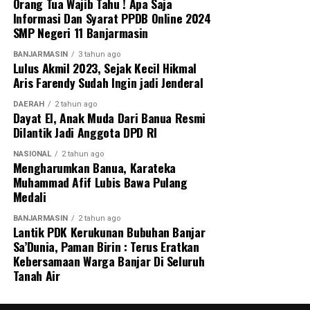
Orang Tua Wajib Tahu ! Apa Saja
Informasi Dan Syarat PPDB Online 2024
SMP Negeri 11 Banjarmasin
BANJARMASIN
3 tahun ago
Lulus Akmil 2023, Sejak Kecil Hikmal
Aris Farendy Sudah Ingin jadi Jenderal
DAERAH
2 tahun ago
Dayat El, Anak Muda Dari Banua Resmi
Dilantik Jadi Anggota DPD RI
NASIONAL
2 tahun ago
Mengharumkan Banua, Karateka
Muhammad Afif Lubis Bawa Pulang
Medali
BANJARMASIN
2 tahun ago
Lantik PDK Kerukunan Bubuhan Banjar
Sa’Dunia, Paman Birin : Terus Eratkan
Kebersamaan Warga Banjar Di Seluruh
Tanah Air