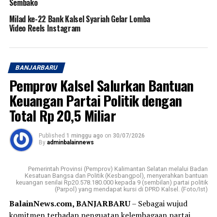
Sembako
Milad ke-22 Bank Kalsel Syariah Gelar Lomba
Video Reels Instagram
BANJARBARU
Pemprov Kalsel Salurkan Bantuan
Keuangan Partai Politik dengan
Total Rp 20,5 Miliar
Published
1 minggu ago
on
30/07/2026
By
adminbalainnews
Pemerintah Provinsi (Pemprov) Kalimantan Selatan melalui Badan
Kesatuan Bangsa dan Politik (Kesbangpol), menyerahkan bantuan
keuangan senilai Rp20.578.180.000 kepada 9 (sembilan) partai politik
(Parpol) yang mendapat kursi di DPRD Kalsel. (Foto/Ist)
BalainNews.com, BANJARBARU
– Sebagai wujud
komitmen terhadap penguatan kelembagaan partai