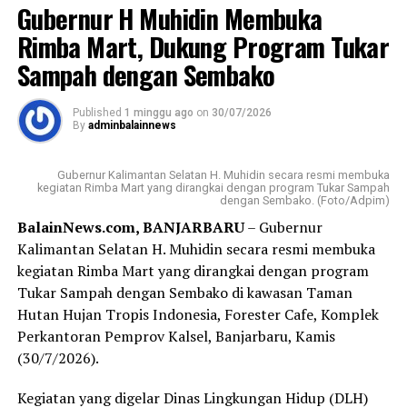
Gubernur H Muhidin Membuka
“Agar kemanfaatannya bisa benar-benar dirasakan
Rimba Mart, Dukung Program Tukar
masyarakat Banua di Kalimantan Selatan, itu pesan
Sampah dengan Sembako
beliau (Gubernur H Muhidin,red), ” ujar Adi kepada
wartawan, usai kegiatan.
Published
1 minggu ago
on
30/07/2026
By
adminbalainnews
Pada kesempatan itu, Adi juga menyampaikan apresiasi
Gubernur H Muhidin kepada Badan Kebangpol dan 9
Gubernur Kalimantan Selatan H. Muhidin secara resmi membuka
partai politik yang mendapatkan kursi di DPRD Kalsel
kegiatan Rimba Mart yang dirangkai dengan program Tukar Sampah
dengan Sembako. (Foto/Adpim)
atas komitmen bersama yang terjakin. Gubernur juga
BalainNews.com, BANJARBARU
– Gubernur
mengajak kalangan parpol untuk menjadikan
Kalimantan Selatan H. Muhidin secara resmi membuka
penyaluran bantuan ini sebagai langkah nyata untuk
kegiatan Rimba Mart yang dirangkai dengan program
memperkuat pendidikan politik bagi masyarakat.
Tukar Sampah dengan Sembako di kawasan Taman
Sementara itu, Kapala Sub Bidang Fasilitasi,
Hutan Hujan Tropis Indonesia, Forester Cafe, Komplek
Kelembaban, Pemerintahan, Perwakilan, Partai Politik,
Perkantoran Pemprov Kalsel, Banjarbaru, Kamis
Badan Kesbangpol Provinsi Kalsel, Harry Widiyatmoko
(30/7/2026).
mengatakan, dana bantuan diberikan kepada sembilan
Kegiatan yang digelar Dinas Lingkungan Hidup (DLH)
parpol tahun ini mengalami kenaikan dari Rp7.500