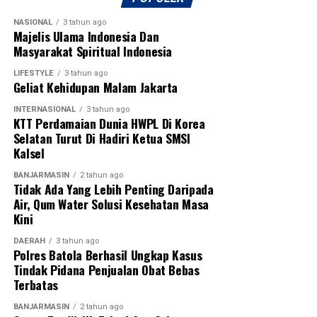
NASIONAL
3 tahun ago
Majelis Ulama Indonesia Dan
Masyarakat Spiritual Indonesia
LIFESTYLE
3 tahun ago
Geliat Kehidupan Malam Jakarta
INTERNASIONAL
3 tahun ago
KTT Perdamaian Dunia HWPL Di Korea
Selatan Turut Di Hadiri Ketua SMSI
Kalsel
BANJARMASIN
2 tahun ago
Tidak Ada Yang Lebih Penting Daripada
Air, Qum Water Solusi Kesehatan Masa
Kini
DAERAH
3 tahun ago
Polres Batola Berhasil Ungkap Kasus
Tindak Pidana Penjualan Obat Bebas
Terbatas
BANJARMASIN
2 tahun ago