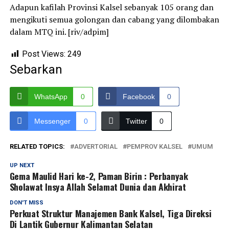
Adapun kafilah Provinsi Kalsel sebanyak 105 orang dan
mengikuti semua golongan dan cabang yang dilombakan
dalam MTQ ini. [riv/adpim]
Post Views:
249
Sebarkan
WhatsApp
0
Facebook
0
Messenger
0
Twitter
0
RELATED TOPICS:
ADVERTORIAL
PEMPROV KALSEL
UMUM
UP NEXT
Gema Maulid Hari ke-2, Paman Birin : Perbanyak
Sholawat Insya Allah Selamat Dunia dan Akhirat
DON'T MISS
Perkuat Struktur Manajemen Bank Kalsel, Tiga Direksi
Di Lantik Gubernur Kalimantan Selatan