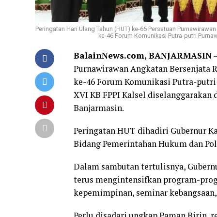
Peringatan Hari Ulang Tahun (HUT) ke-65 Persatuan Purnawirawan
ke-46 Forum Komunikasi Putra-putri Purnawi
BalainNews.com, BANJARMASIN
–
Purnawirawan Angkatan Bersenjata R
ke-46 Forum Komunikasi Putra-putri 
XVI KB FPPI Kalsel diselanggarakan d
Banjarmasin.
Peringatan HUT dihadiri Gubernur Kal
Bidang Pemerintahan Hukum dan Poli
Dalam sambutan tertulisnya, Guber
terus mengintensifkan program-prog
kepemimpinan, seminar kebangsaan, 
Perlu disadari ungkap Paman Birin, re