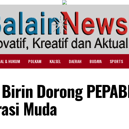
NAL & HUKUM
POLKAM
KALSEL
DAERAH
BUDAYA
SPORTS
Birin Dorong PEPAB
rasi Muda