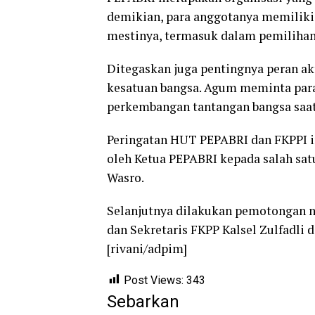
demikian, para anggotanya memiliki
mestinya, termasuk dalam pemilihan 
Ditegaskan juga pentingnya peran a
kesatuan bangsa. Agum meminta para
perkembangan tantangan bangsa saat 
Peringatan HUT PEPABRI dan FKPPI in
oleh Ketua PEPABRI kepada salah sat
Wasro.
Selanjutnya dilakukan pemotongan n
dan Sekretaris FKPP Kalsel Zulfadl
[rivani/adpim]
Post Views:
343
Sebarkan