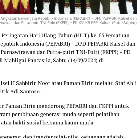
 Angkatan Bersenjata Republik Indonesia (PEPABRI) – DPD PEPABRI Kalsel dan
rawan dan Putra-putri TNI-Polri (FKPPI) – PD XVI KB FPPI Kalsel. (Foto/Adpim)
 Peringatan Hari Ulang Tahun (HUT) ke-65 Persatuan
epublik Indonesia (PEPABRI) – DPD PEPABRI Kalsel dan
Purnawirawan dan Putra-putri TNI-Polri (FKPPI) – PD
i Mahligai Pancasila, Sabtu (14/09/2024) di
sel H Sahbirin Noor atau Paman Birin melalui Staf Ahli
tik Adi Santoso.
nur Paman Birin mendorong PEPABRI dan FKPPI untuk
ram pembinaan generasi muda seperti pelatihan
atau bakti sosial bersama kaum muda.
generasi dan transfer nilai-nilai kejuangan adalah