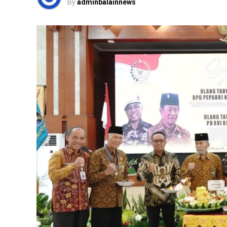
By
adminbalainnews