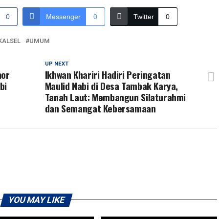
0
Messenger
0
Twitter
0
KALSEL
UMUM
UP NEXT
nor
Ikhwan Khariri Hadiri Peringatan
bi
Maulid Nabi di Desa Tambak Karya,
Tanah Laut: Membangun Silaturahmi
dan Semangat Kebersamaan
YOU MAY LIKE