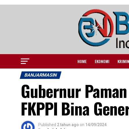
HOME
EKONOMI
KRIMI
BANJARMASIN
Gubernur Paman 
FKPPI Bina Gene
Published
2 tahun ago
on
14/09/2024