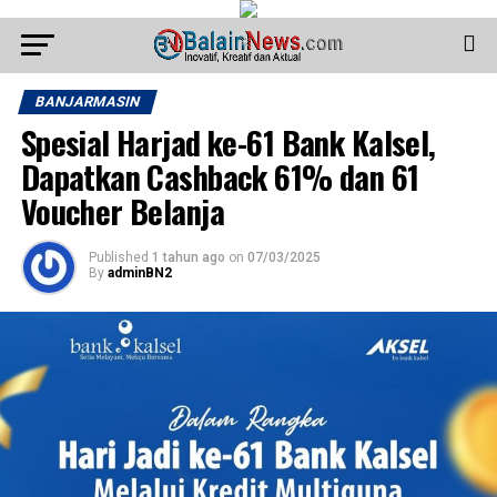
BANJARMASIN
Spesial Harjad ke-61 Bank Kalsel,
Dapatkan Cashback 61% dan 61
Voucher Belanja
Published
1 tahun ago
on
07/03/2025
By
adminBN2