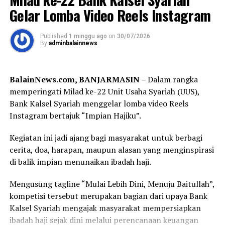
Kedatangan Gubernur H. Muhidin disambut Pangdam
Post Views:
31
Gelar Lomba Video Reels Instagram
XXII/Tambun Bungai Mayjen TNI Zainal Arifin bersama
Sebarkan
jajaran Forum Koordinasi Pimpinan Daerah
Published
1 minggu ago
on
30/07/2026
By
adminbalainnews
(Forkopimda) Kalimantan Selatan, di antaranya Ketua
WhatsApp
0
Facebook
0
DPRD Provinsi Kalimantan Selatan, Danrem
101/Antasari, Danlanal Banjarmasin, Sekretaris Daerah
Messenger
0
Twitter
0
BalainNews.com, BANJARMASIN
– Dalam rangka
Provinsi Kalimantan Selatan, Bupati Hulu Sungai
memperingati Milad ke-22 Unit Usaha Syariah (UUS),
Tengah, serta jajaran TNI, Polri, dan pemerintah daerah.
Bank Kalsel Syariah menggelar lomba video Reels
Instagram bertajuk “Impian Hajiku”.
Dalam sambutannya, Gubernur H. Muhidin mengajak
seluruh peserta menjadikan turnamen sebagai ajang
Kegiatan ini jadi ajang bagi masyarakat untuk berbagi
memperkuat persaudaraan sekaligus membangun
cerita, doa, harapan, maupun alasan yang menginspirasi
prestasi sepak bola Banua.
di balik impian menunaikan ibadah haji.
“Semoga seluruh rangkaian kegiatan ini berjalan dengan
Mengusung tagline “Mulai Lebih Dini, Menuju Baitullah”,
baik, lancar, serta mendapat bimbingan dan petunjuk
kompetisi tersebut merupakan bagian dari upaya Bank
dari Allah SWT. Atas nama Pemerintah Provinsi
Kalsel Syariah mengajak masyarakat mempersiapkan
Kalimantan Selatan, saya menyampaikan apresiasi
ibadah haji sejak dini melalui perencanaan keuangan
kepada Pangdam XXII/Tambun Bungai beserta seluruh