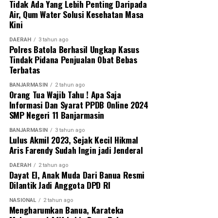
Tidak Ada Yang Lebih Penting Daripada
Messenger
0
Twitter
0
Air, Qum Water Solusi Kesehatan Masa
Kini
DAERAH
3 tahun ago
Polres Batola Berhasil Ungkap Kasus
Tindak Pidana Penjualan Obat Bebas
Terbatas
BANJARMASIN
2 tahun ago
Orang Tua Wajib Tahu ! Apa Saja
Informasi Dan Syarat PPDB Online 2024
SMP Negeri 11 Banjarmasin
BANJARMASIN
3 tahun ago
Lulus Akmil 2023, Sejak Kecil Hikmal
Aris Farendy Sudah Ingin jadi Jenderal
DAERAH
2 tahun ago
Dayat El, Anak Muda Dari Banua Resmi
Dilantik Jadi Anggota DPD RI
NASIONAL
2 tahun ago
Mengharumkan Banua, Karateka