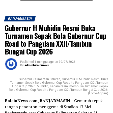
Aamiin. [adv/riv]
Peluncuran Bsnk Kalsel sebagai bank devisa 17 Juni 2026
atau mengawali Tahun Baru Islam, Muharram 1448
Post Views:
17
BANJARMASIN
Hijriah.
Sebarkan
Gubernur H Muhidin Resmi Buka
PT Bank Kalsel sebelumnya bernama Bank
Turnamen Sepak Bola Gubernur Cup
WhatsApp
0
Facebook
0
Pembangunan Daerah (BPD) berdiri 25 Maret 1964
Road to Pangdam XXII/Tambun
dengan kepemilikan atau pemegang saham pemerintah
Bungai Cup 2026
Messenger
0
Twitter
0
provinsi (Pemprov) dan pemerintah kabupaten/kota
(Pemkab/Pemkot) provinsi setempat.
Published
1 minggu ago
on
30/07/2026
By
adminbalainnews
Visi Badan Usaha Milik Daerah (BUMD) Pemprov Kalsel
tersebut; menjadi bank yang kuat, kompetitif, dan
terpercaya dengan memberikan pelayanan terbaik
Gubernur Kalimantan Selatan, Gubernur H Muhidin Resmi Buka
Turnamen Sepak Bola Gubernur Cup Road to Pangdam XXII/Tambun
kepada masyarakat.
Bungai Cup 2026. Muhidin, secara resmi membuka Turnamen Sepak
Bola Gubernur Cup Road to Pangdam XXII/Tambun Bungai Cup 2026.
(Foto/Adpim)
Sementara misinya ;menjadi penggerak perekonomian
BalainNews.com, BANJARMASIN
– Gemuruh tepuk
daerah, memberikan nilai tambah bagi pemegang saham,
tangan penonton menggema di Stadion 17 Mei
serta menyediakan layanan perbankan berkualitas.
Banjarmasin saat Gubernur Kalimantan Selatan, H.