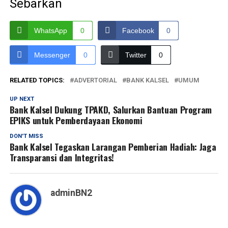
Sebarkan
WhatsApp
0
Facebook
0
Messenger
0
Twitter
0
RELATED TOPICS:
ADVERTORIAL
BANK KALSEL
UMUM
UP NEXT
Bank Kalsel Dukung TPAKD, Salurkan Bantuan Program
EPIKS untuk Pemberdayaan Ekonomi
DON'T MISS
Bank Kalsel Tegaskan Larangan Pemberian Hadiah: Jaga
Transparansi dan Integritas!
adminBN2