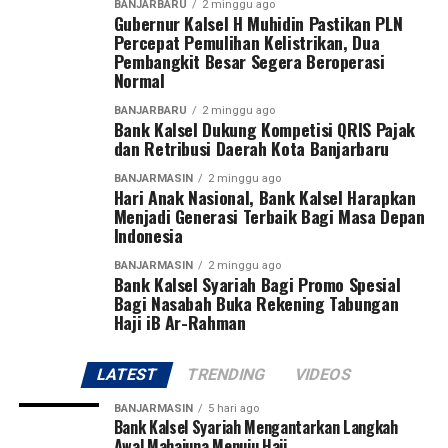
turnamen sepak bola ini untuk mencari bibit-bibit anak
BANJARBARU
2 minggu ago
Gubernur Kalsel H Muhidin Pastikan PLN
muda dari kedua provinsi tersebut,” ujar Pangdam Zainal
Percepat Pemulihan Kelistrikan, Dua
Arifin.
Pembangkit Besar Segera Beroperasi
Normal
Pangdam menegaskan sepak bola bukan hanya olahraga
BANJARBARU
2 minggu ago
yang paling digemari masyarakat, tetapi juga sarana
Bank Kalsel Dukung Kompetisi QRIS Pajak
membentuk karakter generasi muda melalui nilai
dan Retribusi Daerah Kota Banjarbaru
disiplin, kerja sama, sportivitas, dan semangat juang.
BANJARMASIN
2 minggu ago
Hari Anak Nasional, Bank Kalsel Harapkan
Turnamen ini diikuti 27 tim, terdiri dari 13 klub asal
Menjadi Generasi Terbaik Bagi Masa Depan
Indonesia
Kalimantan Selatan dan 14 klub asal Kalimantan
Tengah. Dua tim terbaik dari masing-masing provinsi
BANJARMASIN
2 minggu ago
Bank Kalsel Syariah Bagi Promo Spesial
akan melaju ke putaran final Pangdam XXII/Tambun
Bagi Nasabah Buka Rekening Tabungan
Bungai Cup 2026 yang dijadwalkan berlangsung di
Haji iB Ar-Rahman
Stadion Sangga Buana, Kalimantan Tengah, pada 6–8
Agustus 2026.
LATEST
TRENDING
VIDEOS
Pangdam juga berharap dari kompetisi perdana tersebut
BANJARMASIN
5 hari ago
akan lahir pemain-pemain potensial yang mampu
Bank Kalsel Syariah Mengantarkan Langkah
Awal Mahajuna Menuju Haji
membawa nama harum Kalimantan Selatan dan