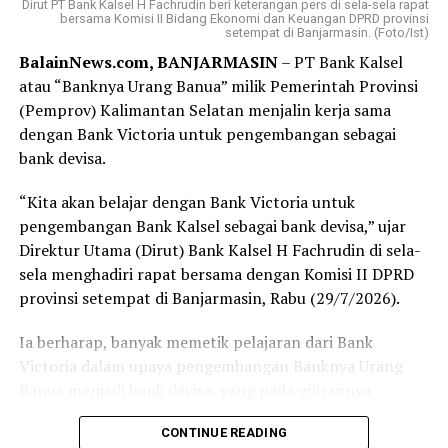
Dirut PT Bank Kalsel H Fachrudin beri keterangan pers di sela-sela rapat
nomor antrean. Yang membuat saya terkesan, bahkan
bersama Komisi II Bidang Ekonomi dan Keuangan DPRD provinsi
setempat di Banjarmasin. (Foto/Ist)
sebelum formulir selesai saya isi, nomor antrean saya
BalainNews.com, BANJARMASIN
– PT Bank Kalsel
sudah dipanggil. Proses pembukaan rekening
atau “Banknya Urang Banua” milik Pemerintah Provinsi
berlangsung cepat, tertib, dan pelayanan yang diberikan
(Pemprov) Kalimantan Selatan menjalin kerja sama
terasa ramah serta membantu.
dengan Bank Victoria untuk pengembangan sebagai
Bagi sebagian orang, membuka rekening mungkin
bank devisa.
merupakan hal biasa. Namun bagi saya, hari ini menjadi
“Kita akan belajar dengan Bank Victoria untuk
langkah awal yang penuh makna. Tabungan Haji bukan
pengembangan Bank Kalsel sebagai bank devisa,” ujar
sekadar buku tabungan, melainkan ikhtiar kecil untuk
Direktur Utama (Dirut) Bank Kalsel H Fachrudin di sela-
mendekatkan diri pada impian besar, yaitu memenuhi
sela menghadiri rapat bersama dengan Komisi II DPRD
panggilan Allah SWT ke Tanah Suci.
provinsi setempat di Banjarmasin, Rabu (29/7/2026).
Terima kasih kepada Bank Kalsel Syariah atas pelayanan
Ia berharap, banyak memetik pelajaran dari Bank
yang baik serta program yang mendorong masyarakat
Victoria dalam upaya pengembangan Banknya Urang
untuk mulai mempersiapkan ibadah haji sejak dini.
Banua menjadi bank devisa, yang pada gilirannya
Semoga langkah kecil ini menjadi awal yang diberkahi
kemanfaatannya bagi pembangunan daerah dan
dan membawa saya menuju kesempatan menunaikan
CONTINUE READING
masyarakat Kalsel.
ibadah haji pada waktu yang telah Allah tetapkan.