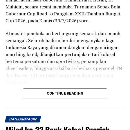
Muhidin, secara resmi membuka Turnamen Sepak Bola
Sedangkan produk Bank Kalsel meliputi layanan
Gubernur Cup Road to Pangdam XXII/Tambun Bungai
tabungan, kredit atau pinjaman, serta layanan khusus
Cup 2026, pada Kamis (30/7/2026) sore.
seperti Tabungan Banua, Kredit Multiguna Plus, dan
Layanan Devisa.
Atmosfer pembukaan berlangsung semarak dan penuh
semangat. Seluruh hadirin berdiri menyanyikan lagu
Rapat kerja Komisi II Bidang Ekonomi dan Keuangan
Indonesia Raya yang dikumandangkan dengan iringan
DPRD tersebut dengan sejumlah BUMD milik Pemprov
marching band, dilanjutkan pertunjukan tari kolosal
Kalsel semula dipimpin Wakil Ketua Komisinya H
bertema persatuan dan sportivitas, penampilan
Suripno Sumas.
cheerleaders, hingga atraksi baris-berbaris personel TNI
Namun karena Suripno mau mengikuti. rapat Badan
dari Korem 101/Antasari yang memukau para tamu
Anggaran (Banggar) DPRD Kalsel pada waktu
undangan.
bersamaan untuk melanjutkan pimpinan rapat tersebut
CONTINUE READING
Momen semakin khidmat ketika bendera turnamen
Sekretaris Komisi II Hani Jahrian.
dibentangkan di tengah lapangan, disusul masuknya
Rapat Komisi II dengan mitra terkait itu membahas
anak-anak ke arena stadion sebagai simbol harapan
Rencana Anggaran Pendapatan dan Belanja Daerah
lahirnya generasi muda yang mencintai olahraga,
BANJARMASIN
(RAPBD) Kalsel Tahun 2027. [adv]
khususnya sepak bola.
Milad ke-22 Bank Kalsel Syariah