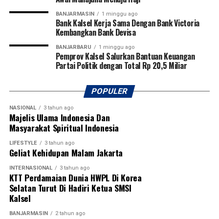
Kalimantan Tengah di tingkat nasional bahkan
BANJARMASIN
1 minggu ago
Bank Kalsel Kerja Sama Dengan Bank Victoria
internasional.
Kembangkan Bank Devisa
Pembukaan turnamen semakin meriah dengan laga
BANJARBARU
1 minggu ago
Pemprov Kalsel Salurkan Bantuan Keuangan
perdana yang mempertemukan tim Kabupaten Tapin
Partai Politik dengan Total Rp 20,5 Miliar
melawan Kabupaten Hulu Sungai Utara (HSU). Kegiatan
ini juga mendapat dukungan penuh dari PSSI
Kalimantan Selatan, KONI Kalimantan Selatan, serta
POPULER
berbagai organisasi olahraga lainnya sebagai bentuk
NASIONAL
3 tahun ago
komitmen bersama dalam memajukan sepak bola dan
Majelis Ulama Indonesia Dan
melahirkan generasi atlet berprestasi di Banua.
Masyarakat Spiritual Indonesia
[adv/adpim]
LIFESTYLE
3 tahun ago
Geliat Kehidupan Malam Jakarta
Post Views:
19
INTERNASIONAL
3 tahun ago
Sebarkan
KTT Perdamaian Dunia HWPL Di Korea
Selatan Turut Di Hadiri Ketua SMSI
Kalsel
WhatsApp
0
Facebook
0
BANJARMASIN
2 tahun ago