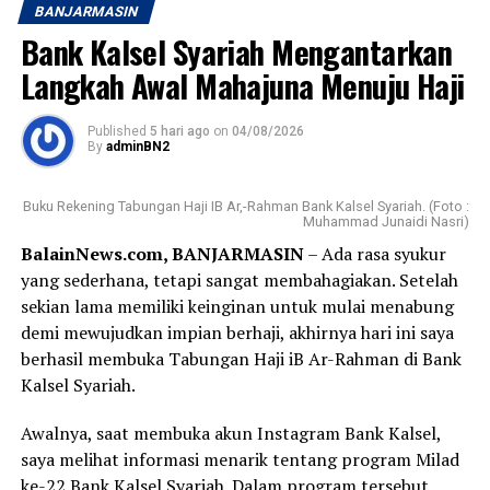
BANJARMASIN
Bank Kalsel Syariah Mengantarkan
Langkah Awal Mahajuna Menuju Haji
Published
5 hari ago
on
04/08/2026
By
adminBN2
Buku Rekening Tabungan Haji IB Ar,-Rahman Bank Kalsel Syariah. (Foto :
Muhammad Junaidi Nasri)
BalainNews.com, BANJARMASIN
– Ada rasa syukur
yang sederhana, tetapi sangat membahagiakan. Setelah
sekian lama memiliki keinginan untuk mulai menabung
demi mewujudkan impian berhaji, akhirnya hari ini saya
berhasil membuka Tabungan Haji iB Ar-Rahman di Bank
Kalsel Syariah.
Awalnya, saat membuka akun Instagram Bank Kalsel,
saya melihat informasi menarik tentang program Milad
ke-22 Bank Kalsel Syariah. Dalam program tersebut,