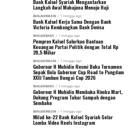
penuh kasih agar anak-anak dapat tumbuh, bermimpi,
Bank Kalsel Syariah Mengantarkan
Dengan mengucapkan Bismillahirrahmanirrahim,
Langkah Awal Mahajuna Menuju Haji
dan menjadi generasi terbaik bagi masa depan
Gubernur H. Muhidin secara resmi membuka Turnamen
Indonesia,” demikian pesan Bank Kalsel. [adv/riv]
Sepak Bola Gubernur Cup Road to Pangdam
BANJARMASIN
1 minggu ago
Bank Kalsel Kerja Sama Dengan Bank
XXII/Tambun Bungai Cup 2026.
Victoria Kembangkan Bank Devisa
Post Views:
36
Sementara itu, Pangdam XXII/Tambun Bungai Mayjen
Sebarkan
BANJARBARU
1 minggu ago
Pemprov Kalsel Salurkan Bantuan
TNI Zainal Arifin menegaskan turnamen ini merupakan
Keuangan Partai Politik dengan Total Rp
langkah nyata Kodam XXII/Tambun Bungai dalam
20,5 Miliar
WhatsApp
0
Facebook
0
membangun ekosistem pembinaan sepak bola di dua
BANJARMASIN
1 minggu ago
wilayah yang berada di bawah tanggung jawabnya, yakni
Gubernur H Muhidin Resmi Buka Turnamen
Messenger
0
Twitter
0
Kalimantan Selatan dan Kalimantan Tengah.
Sepak Bola Gubernur Cup Road to Pangdam
XXII/Tambun Bungai Cup 2026
Menurut Pangdam, sebagai kodam yang baru berdiri
BANJARBARU
1 minggu ago
sekitar satu tahun, diperlukan wadah kompetisi yang
Gubernur H Muhidin Membuka Rimba Mart,
Dukung Program Tukar Sampah dengan
mampu menjaring talenta-talenta muda terbaik.
Sembako
“Karena kita baru berdiri sekitar satu tahun dan
BANJARMASIN
1 minggu ago
Milad ke-22 Bank Kalsel Syariah Gelar
memiliki dua wilayah, yaitu Kalimantan Tengah dan
Lomba Video Reels Instagram
Kalimantan Selatan. Oleh karena itu, kami menggelar