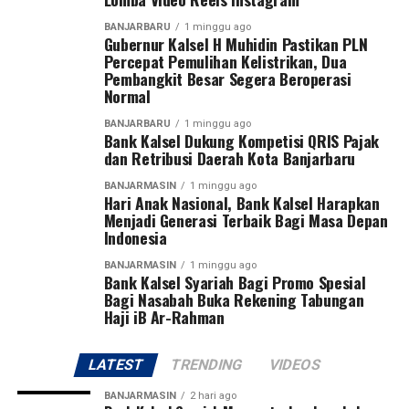
WhatsApp
0
Facebook
0
Post Views:
43
BANJARBARU
1 minggu ago
Sebarkan
Gubernur Kalsel H Muhidin Pastikan PLN
Messenger
0
Twitter
0
Percepat Pemulihan Kelistrikan, Dua
Pembangkit Besar Segera Beroperasi
Normal
WhatsApp
0
Facebook
0
BANJARBARU
1 minggu ago
Messenger
Bank Kalsel Dukung Kompetisi QRIS Pajak
0
Twitter
0
dan Retribusi Daerah Kota Banjarbaru
BANJARMASIN
1 minggu ago
Hari Anak Nasional, Bank Kalsel Harapkan
Menjadi Generasi Terbaik Bagi Masa Depan
Indonesia
BANJARMASIN
1 minggu ago
Bank Kalsel Syariah Bagi Promo Spesial
Bagi Nasabah Buka Rekening Tabungan
Haji iB Ar-Rahman
LATEST
TRENDING
VIDEOS
BANJARMASIN
2 hari ago