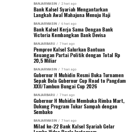
Dalam momen penuh khidmat tersebut, Paman Birin
BANJARMASIN
2 hari ago
DPRD guna mewujudkan tata kelola keuangan daerah
“Semoga bantuan tersebut dapat membantu dalam
Bank Kalsel Syariah Mengantarkan
didampingi oleh Guru Supian Al-Banjari dan sejumlah
yang semakin berkualitas akuntabel berpretasi pada
Langkah Awal Mahajuna Menuju Haji
peningkatan ekonomi para Mustahik selaku UMKM, dan
Kepala SKPD lingkup Kalsel. [riv/adpim]
kesejahteraan masyarakat Kalimantan Selatan
melalui bantuan rombong barakah kepada lbu Asiah
BANJARMASIN
6 hari ago
diharapkan nantinya dapat meningkatkan
Bank Kalsel Kerja Sama Dengan Bank
Post Views:
351
Dalam kesimpulan akhir, diputuskan bahwa Raperda
Victoria Kembangkan Bank Devisa
perekonomian
Sebarkan
Pertanggungjawaban pelaksanaan APBD TA 2025 layak
keluarga,” ungkap Fajri Muhtadi.
BANJARBARU
7 hari ago
memperoleh persetujuan bersama dengan catatan agar
Pemprov Kalsel Salurkan Bantuan
Keuangan Partai Politik dengan Total Rp
Pemprov Kalsel menindaklanjuti seluruh rekokmendasi
WhatsApp
0
Facebook
0
Bagi Donatur dan Sahabat Akselenials yang ingin
20,5 Miliar
yang disampaikan DPRD demi perbaikannya keuangan
menyisihkan sebagian hartanya untuk membantu
daerah tahun berikutnya.
Messenger
0
Twitter
0
saudara kita yang membutuhkan, kamu bisa ikut
BANJARMASIN
7 hari ago
Gubernur H Muhidin Resmi Buka Turnamen
berpartisipasi dalam program-program kegiatan yang
Sepak Bola Gubernur Cup Road to Pangdam
Semua rekomendasi diharapkan menjadi perhatian
diinisiasi oleh UPZ Bank Kalsel dengan menyalurkan
XXII/Tambun Bungai Cup 2026
Pemprov Kalsel dalam penyelanggaraan keuangan
zakat, infak, dan sedekah melalui UPZ Bank Kalsel.
tahun-tahun berikutnya.
BANJARBARU
7 hari ago
[adv/rivani]
Gubernur H Muhidin Membuka Rimba Mart,
Rapat paripurna ini dihadiri forkopimda, asisten, staf
Dukung Program Tukar Sampah dengan
ahli dan tenaga ahli gubernur, kepala SKPD lingkup
Sembako
Post Views:
293
Pemprov Kalsel, pimpinan perbankan/BUMD/Perusda,
Sebarkan
BANJARMASIN
7 hari ago
dan mahasiswa. [adv/riv/adpim]
Milad ke-22 Bank Kalsel Syariah Gelar
Lomba Video Reels Instagram