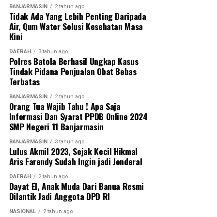
BANJARMASIN
2 tahun ago
Tidak Ada Yang Lebih Penting Daripada
Air, Qum Water Solusi Kesehatan Masa
Kini
DAERAH
3 tahun ago
Polres Batola Berhasil Ungkap Kasus
Tindak Pidana Penjualan Obat Bebas
Terbatas
BANJARMASIN
2 tahun ago
Orang Tua Wajib Tahu ! Apa Saja
Informasi Dan Syarat PPDB Online 2024
SMP Negeri 11 Banjarmasin
BANJARMASIN
3 tahun ago
Lulus Akmil 2023, Sejak Kecil Hikmal
Aris Farendy Sudah Ingin jadi Jenderal
DAERAH
2 tahun ago
Dayat El, Anak Muda Dari Banua Resmi
Dilantik Jadi Anggota DPD RI
NASIONAL
2 tahun ago