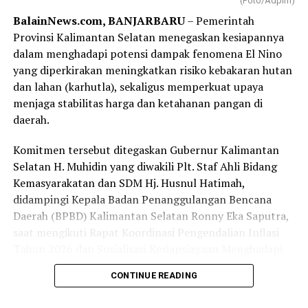
(Foto/Adpim)
Berkenaan dengan itu lanjutnya, Pemprov kami
BalainNews.com, BANJARBARU
– Pemerintah
memastikan pengelolaan keuangan daerah semakin
Provinsi Kalimantan Selatan menegaskan kesiapannya
memberikan manfaat bagi kemajuan daerah dan
dalam menghadapi potensi dampak fenomena El Nino
kesejahteraan rakyat Banua Kalimantan Selatan
yang diperkirakan meningkatkan risiko kebakaran hutan
tercinta.
dan lahan (karhutla), sekaligus memperkuat upaya
“Seluruh tahapan dan proses ini adalah komitmen kami
menjaga stabilitas harga dan ketahanan pangan di
dalam mewujudkan transparansi dan akuntabilitas
daerah.
kepada publik atas amanah anggaran yang dipercayakan
Komitmen tersebut ditegaskan Gubernur Kalimantan
kepada pemerintah Provinsi Kalimantan Selatan, ”
Selatan H. Muhidin yang diwakili Plt. Staf Ahli Bidang
tegasnya.
Kemasyarakatan dan SDM Hj. Husnul Hatimah,
Dalam forum yang sama juga dilakukan menyampaikan
didampingi Kepala Badan Penanggulangan Bencana
rancangan kebijakan umum anggaran (KUA) dan
Daerah (BPBD) Kalimantan Selatan Ronny Eka Saputra,
rancangan prioritas dan plafon anggaran sementara
saat mengikuti Rapat Koordinasi Pengendalian Inflasi
(PPAS) APBD Provinsi Kalimantan Selatan Tahun
Tahun 2026 dan Sosialisasi Kesiapsiagaan Menghadapi
Anggaran 2027.
Dampak Fenomena El Nino secara virtual dari Command
CONTINUE READING
Center Setdaprov Kalsel, Banjarbaru, Senin (29/6/2026).
Agenda ini adalah pembuka siklus penyusunan APBD