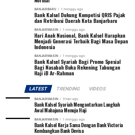
Pangdam menegaskan sepak bola bukan hanya olahraga
BANJARBARU
1 minggu ago
yang paling digemari masyarakat, tetapi juga sarana
Bank Kalsel Dukung Kompetisi QRIS Pajak
membentuk karakter generasi muda melalui nilai
dan Retribusi Daerah Kota Banjarbaru
disiplin, kerja sama, sportivitas, dan semangat juang.
BANJARMASIN
1 minggu ago
Hari Anak Nasional, Bank Kalsel Harapkan
Turnamen ini diikuti 27 tim, terdiri dari 13 klub asal
Menjadi Generasi Terbaik Bagi Masa Depan
Indonesia
Kalimantan Selatan dan 14 klub asal Kalimantan
Tengah. Dua tim terbaik dari masing-masing provinsi
BANJARMASIN
1 minggu ago
Bank Kalsel Syariah Bagi Promo Spesial
akan melaju ke putaran final Pangdam XXII/Tambun
Bagi Nasabah Buka Rekening Tabungan
Bungai Cup 2026 yang dijadwalkan berlangsung di
Haji iB Ar-Rahman
Stadion Sangga Buana, Kalimantan Tengah, pada 6–8
Agustus 2026.
LATEST
TRENDING
VIDEOS
Pangdam juga berharap dari kompetisi perdana tersebut
BANJARMASIN
3 hari ago
akan lahir pemain-pemain potensial yang mampu
Bank Kalsel Syariah Mengantarkan Langkah
Awal Mahajuna Menuju Haji
membawa nama harum Kalimantan Selatan dan
Kalimantan Tengah di tingkat nasional bahkan
BANJARMASIN
1 minggu ago
Bank Kalsel Kerja Sama Dengan Bank Victoria
internasional.
Kembangkan Bank Devisa