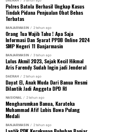
DAERAH
3 tahun ago
Polres Batola Berhasil Ungkap Kasus
Tindak Pidana Penjualan Obat Bebas
Terbatas
BANJARMASIN
2 tahun ago
Orang Tua Wajib Tahu ! Apa Saja
Informasi Dan Syarat PPDB Online 2024
SMP Negeri 11 Banjarmasin
BANJARMASIN
3 tahun ago
Lulus Akmil 2023, Sejak Kecil Hikmal
Aris Farendy Sudah Ingin jadi Jenderal
DAERAH
2 tahun ago
Dayat El, Anak Muda Dari Banua Resmi
Dilantik Jadi Anggota DPD RI
NASIONAL
2 tahun ago
Mengharumkan Banua, Karateka
Muhammad Afif Lubis Bawa Pulang
Medali
BANJARMASIN
2 tahun ago
Lantik PDK Kerukunan Bubuhan Banjar