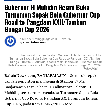
Hijriah.
Sebarkan
Gubernur H Muhidin Resmi Buka
PT Bank Kalsel sebelumnya bernama Bank
Turnamen Sepak Bola Gubernur Cup
WhatsApp
0
Facebook
0
Pembangunan Daerah (BPD) berdiri 25 Maret 1964
Road to Pangdam XXII/Tambun
dengan kepemilikan atau pemegang saham pemerintah
Bungai Cup 2026
Messenger
0
Twitter
0
provinsi (Pemprov) dan pemerintah kabupaten/kota
(Pemkab/Pemkot) provinsi setempat.
Published
1 minggu ago
on
30/07/2026
By
adminbalainnews
Visi Badan Usaha Milik Daerah (BUMD) Pemprov Kalsel
tersebut; menjadi bank yang kuat, kompetitif, dan
terpercaya dengan memberikan pelayanan terbaik
Gubernur Kalimantan Selatan, Gubernur H Muhidin Resmi Buka
Turnamen Sepak Bola Gubernur Cup Road to Pangdam XXII/Tambun
kepada masyarakat.
Bungai Cup 2026. Muhidin, secara resmi membuka Turnamen Sepak
Bola Gubernur Cup Road to Pangdam XXII/Tambun Bungai Cup 2026.
(Foto/Adpim)
Sementara misinya ;menjadi penggerak perekonomian
BalainNews.com, BANJARMASIN
– Gemuruh tepuk
daerah, memberikan nilai tambah bagi pemegang saham,
tangan penonton menggema di Stadion 17 Mei
serta menyediakan layanan perbankan berkualitas.
Banjarmasin saat Gubernur Kalimantan Selatan, H.
Muhidin, secara resmi membuka Turnamen Sepak Bola
Sedangkan produk Bank Kalsel meliputi layanan
Gubernur Cup Road to Pangdam XXII/Tambun Bungai
tabungan, kredit atau pinjaman, serta layanan khusus
Cup 2026, pada Kamis (30/7/2026) sore.
seperti Tabungan Banua, Kredit Multiguna Plus, dan