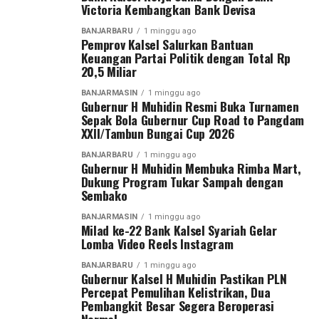
Victoria Kembangkan Bank Devisa
Post Views:
31
Sementara itu, Pangdam XXII/Tambun Bungai Mayjen
Sebarkan
BANJARBARU
1 minggu ago
Pemprov Kalsel Salurkan Bantuan
TNI Zainal Arifin menegaskan turnamen ini merupakan
Keuangan Partai Politik dengan Total Rp
langkah nyata Kodam XXII/Tambun Bungai dalam
20,5 Miliar
WhatsApp
0
Facebook
0
membangun ekosistem pembinaan sepak bola di dua
BANJARMASIN
1 minggu ago
wilayah yang berada di bawah tanggung jawabnya, yakni
Gubernur H Muhidin Resmi Buka Turnamen
Messenger
0
Twitter
0
Kalimantan Selatan dan Kalimantan Tengah.
Sepak Bola Gubernur Cup Road to Pangdam
XXII/Tambun Bungai Cup 2026
Menurut Pangdam, sebagai kodam yang baru berdiri
BANJARBARU
1 minggu ago
sekitar satu tahun, diperlukan wadah kompetisi yang
Gubernur H Muhidin Membuka Rimba Mart,
Dukung Program Tukar Sampah dengan
mampu menjaring talenta-talenta muda terbaik.
Sembako
“Karena kita baru berdiri sekitar satu tahun dan
BANJARMASIN
1 minggu ago
Milad ke-22 Bank Kalsel Syariah Gelar
memiliki dua wilayah, yaitu Kalimantan Tengah dan
Lomba Video Reels Instagram
Kalimantan Selatan. Oleh karena itu, kami menggelar
turnamen sepak bola ini untuk mencari bibit-bibit anak
BANJARBARU
1 minggu ago
Gubernur Kalsel H Muhidin Pastikan PLN
muda dari kedua provinsi tersebut,” ujar Pangdam Zainal
Percepat Pemulihan Kelistrikan, Dua
Arifin.
Pembangkit Besar Segera Beroperasi
Normal