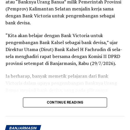
atau “Banknya Urang Banua” milik Pemerintah Provinsi
berlangsung cepat, tertib, dan pelayanan yang diberikan
(Pemprov) Kalimantan Selatan menjalin kerja sama
terasa ramah serta membantu.
dengan Bank Victoria untuk pengembangan sebagai
Bagi sebagian orang, membuka rekening mungkin
bank devisa.
merupakan hal biasa. Namun bagi saya, hari ini menjadi
“Kita akan belajar dengan Bank Victoria untuk
langkah awal yang penuh makna. Tabungan Haji bukan
pengembangan Bank Kalsel sebagai bank devisa,” ujar
sekadar buku tabungan, melainkan ikhtiar kecil untuk
Direktur Utama (Dirut) Bank Kalsel H Fachrudin di sela-
mendekatkan diri pada impian besar, yaitu memenuhi
sela menghadiri rapat bersama dengan Komisi II DPRD
panggilan Allah SWT ke Tanah Suci.
provinsi setempat di Banjarmasin, Rabu (29/7/2026).
Terima kasih kepada Bank Kalsel Syariah atas pelayanan
Ia berharap, banyak memetik pelajaran dari Bank
yang baik serta program yang mendorong masyarakat
Victoria dalam upaya pengembangan Banknya Urang
untuk mulai mempersiapkan ibadah haji sejak dini.
Banua menjadi bank devisa, yang pada gilirannya
Semoga langkah kecil ini menjadi awal yang diberkahi
kemanfaatannya bagi pembangunan daerah dan
dan membawa saya menuju kesempatan menunaikan
CONTINUE READING
masyarakat Kalsel.
ibadah haji pada waktu yang telah Allah tetapkan.
Aamiin. [adv/riv]
Peluncuran Bsnk Kalsel sebagai bank devisa 17 Juni 2026
atau mengawali Tahun Baru Islam, Muharram 1448
Post Views:
15
BANJARMASIN