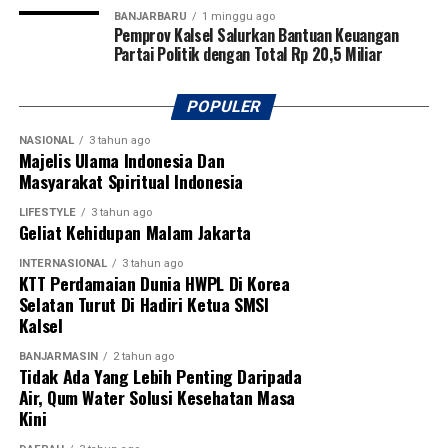
Pembukaan turnamen semakin meriah dengan laga
BANJARBARU
1 minggu ago
Pemprov Kalsel Salurkan Bantuan Keuangan
perdana yang mempertemukan tim Kabupaten Tapin
Partai Politik dengan Total Rp 20,5 Miliar
melawan Kabupaten Hulu Sungai Utara (HSU). Kegiatan
ini juga mendapat dukungan penuh dari PSSI
Kalimantan Selatan, KONI Kalimantan Selatan, serta
POPULER
berbagai organisasi olahraga lainnya sebagai bentuk
NASIONAL
3 tahun ago
komitmen bersama dalam memajukan sepak bola dan
Majelis Ulama Indonesia Dan
melahirkan generasi atlet berprestasi di Banua.
Masyarakat Spiritual Indonesia
[adv/adpim]
LIFESTYLE
3 tahun ago
Geliat Kehidupan Malam Jakarta
Post Views:
17
INTERNASIONAL
3 tahun ago
Sebarkan
KTT Perdamaian Dunia HWPL Di Korea
Selatan Turut Di Hadiri Ketua SMSI
Kalsel
WhatsApp
0
Facebook
0
BANJARMASIN
2 tahun ago
Tidak Ada Yang Lebih Penting Daripada
Messenger
0
Twitter
0
Air, Qum Water Solusi Kesehatan Masa
Kini