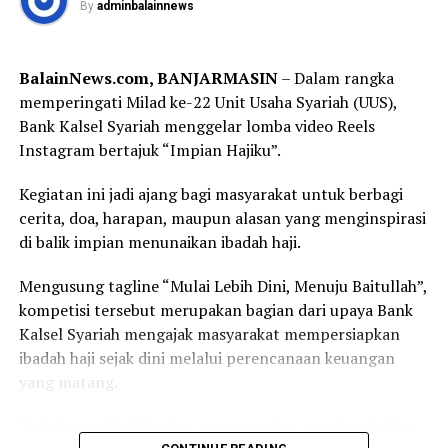
By
adminbalainnews
(Forkopimda) Kalimantan Selatan, di antaranya Ketua
WhatsApp
0
Facebook
0
DPRD Provinsi Kalimantan Selatan, Danrem
101/Antasari, Danlanal Banjarmasin, Sekretaris Daerah
Messenger
0
Twitter
0
BalainNews.com, BANJARMASIN
– Dalam rangka
Provinsi Kalimantan Selatan, Bupati Hulu Sungai
memperingati Milad ke-22 Unit Usaha Syariah (UUS),
Tengah, serta jajaran TNI, Polri, dan pemerintah daerah.
Bank Kalsel Syariah menggelar lomba video Reels
Instagram bertajuk “Impian Hajiku”.
Dalam sambutannya, Gubernur H. Muhidin mengajak
seluruh peserta menjadikan turnamen sebagai ajang
Kegiatan ini jadi ajang bagi masyarakat untuk berbagi
memperkuat persaudaraan sekaligus membangun
cerita, doa, harapan, maupun alasan yang menginspirasi
prestasi sepak bola Banua.
di balik impian menunaikan ibadah haji.
“Semoga seluruh rangkaian kegiatan ini berjalan dengan
Mengusung tagline “Mulai Lebih Dini, Menuju Baitullah”,
baik, lancar, serta mendapat bimbingan dan petunjuk
kompetisi tersebut merupakan bagian dari upaya Bank
dari Allah SWT. Atas nama Pemerintah Provinsi
Kalsel Syariah mengajak masyarakat mempersiapkan
Kalimantan Selatan, saya menyampaikan apresiasi
ibadah haji sejak dini melalui perencanaan keuangan
kepada Pangdam XXII/Tambun Bungai beserta seluruh
yang matang.
panitia atas terselenggaranya kompetisi yang menjadi
bagian dari peringatan Hari Ulang Tahun ke-1 Kodam
Untuk mengikuti lomba, peserta cukup membuat video
XXII/Tambun Bungai,” sampai Gubernur H. Muhidin.