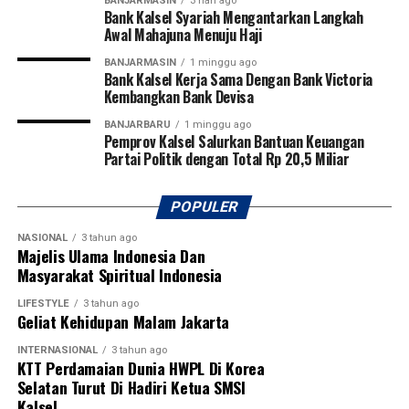
BANJARMASIN
3 hari ago
akan lahir pemain-pemain potensial yang mampu
Bank Kalsel Syariah Mengantarkan Langkah
Awal Mahajuna Menuju Haji
membawa nama harum Kalimantan Selatan dan
Kalimantan Tengah di tingkat nasional bahkan
BANJARMASIN
1 minggu ago
Bank Kalsel Kerja Sama Dengan Bank Victoria
internasional.
Kembangkan Bank Devisa
Pembukaan turnamen semakin meriah dengan laga
BANJARBARU
1 minggu ago
Pemprov Kalsel Salurkan Bantuan Keuangan
perdana yang mempertemukan tim Kabupaten Tapin
Partai Politik dengan Total Rp 20,5 Miliar
melawan Kabupaten Hulu Sungai Utara (HSU). Kegiatan
ini juga mendapat dukungan penuh dari PSSI
Kalimantan Selatan, KONI Kalimantan Selatan, serta
POPULER
berbagai organisasi olahraga lainnya sebagai bentuk
NASIONAL
3 tahun ago
komitmen bersama dalam memajukan sepak bola dan
Majelis Ulama Indonesia Dan
melahirkan generasi atlet berprestasi di Banua.
Masyarakat Spiritual Indonesia
[adv/adpim]
LIFESTYLE
3 tahun ago
Geliat Kehidupan Malam Jakarta
Post Views:
17
INTERNASIONAL
3 tahun ago
Sebarkan
KTT Perdamaian Dunia HWPL Di Korea
Selatan Turut Di Hadiri Ketua SMSI
Kalsel