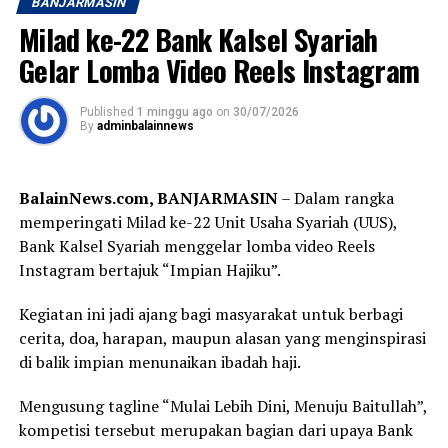
BANJARMASIN
(RAPBD) Kalsel Tahun 2027. [adv]
khususnya sepak bola.
Milad ke-22 Bank Kalsel Syariah
Kedatangan Gubernur H. Muhidin disambut Pangdam
Post Views:
27
Gelar Lomba Video Reels Instagram
XXII/Tambun Bungai Mayjen TNI Zainal Arifin bersama
Sebarkan
jajaran Forum Koordinasi Pimpinan Daerah
Published
1 minggu ago
on
30/07/2026
By
adminbalainnews
(Forkopimda) Kalimantan Selatan, di antaranya Ketua
WhatsApp
0
Facebook
0
DPRD Provinsi Kalimantan Selatan, Danrem
101/Antasari, Danlanal Banjarmasin, Sekretaris Daerah
Messenger
0
Twitter
0
BalainNews.com, BANJARMASIN
– Dalam rangka
Provinsi Kalimantan Selatan, Bupati Hulu Sungai
memperingati Milad ke-22 Unit Usaha Syariah (UUS),
Tengah, serta jajaran TNI, Polri, dan pemerintah daerah.
Bank Kalsel Syariah menggelar lomba video Reels
Instagram bertajuk “Impian Hajiku”.
Dalam sambutannya, Gubernur H. Muhidin mengajak
seluruh peserta menjadikan turnamen sebagai ajang
Kegiatan ini jadi ajang bagi masyarakat untuk berbagi
memperkuat persaudaraan sekaligus membangun
cerita, doa, harapan, maupun alasan yang menginspirasi
prestasi sepak bola Banua.
di balik impian menunaikan ibadah haji.
“Semoga seluruh rangkaian kegiatan ini berjalan dengan
Mengusung tagline “Mulai Lebih Dini, Menuju Baitullah”,
baik, lancar, serta mendapat bimbingan dan petunjuk
kompetisi tersebut merupakan bagian dari upaya Bank
dari Allah SWT. Atas nama Pemerintah Provinsi