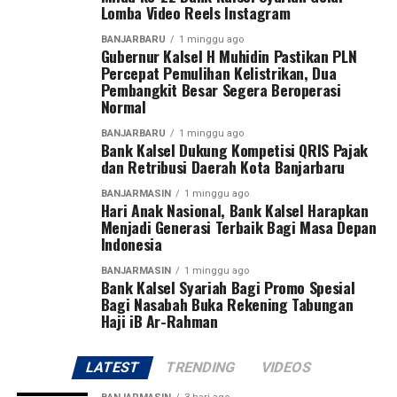
Lomba Video Reels Instagram
Kalimantan Selatan. Oleh karena itu, kami menggelar
turnamen sepak bola ini untuk mencari bibit-bibit anak
BANJARBARU
1 minggu ago
Gubernur Kalsel H Muhidin Pastikan PLN
muda dari kedua provinsi tersebut,” ujar Pangdam Zainal
Percepat Pemulihan Kelistrikan, Dua
Arifin.
Pembangkit Besar Segera Beroperasi
Normal
Pangdam menegaskan sepak bola bukan hanya olahraga
BANJARBARU
1 minggu ago
yang paling digemari masyarakat, tetapi juga sarana
Bank Kalsel Dukung Kompetisi QRIS Pajak
membentuk karakter generasi muda melalui nilai
dan Retribusi Daerah Kota Banjarbaru
disiplin, kerja sama, sportivitas, dan semangat juang.
BANJARMASIN
1 minggu ago
Hari Anak Nasional, Bank Kalsel Harapkan
Turnamen ini diikuti 27 tim, terdiri dari 13 klub asal
Menjadi Generasi Terbaik Bagi Masa Depan
Indonesia
Kalimantan Selatan dan 14 klub asal Kalimantan
Tengah. Dua tim terbaik dari masing-masing provinsi
BANJARMASIN
1 minggu ago
Bank Kalsel Syariah Bagi Promo Spesial
akan melaju ke putaran final Pangdam XXII/Tambun
Bagi Nasabah Buka Rekening Tabungan
Bungai Cup 2026 yang dijadwalkan berlangsung di
Haji iB Ar-Rahman
Stadion Sangga Buana, Kalimantan Tengah, pada 6–8
Agustus 2026.
LATEST
TRENDING
VIDEOS
Pangdam juga berharap dari kompetisi perdana tersebut