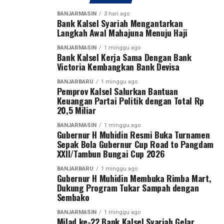
profesional dan adil.
“Selamat Hari Anak Nasional. Mari terus hadir dengan
BANJARMASIN
3 hari ago
penuh kasih agar anak-anak dapat tumbuh, bermimpi,
Bank Kalsel Syariah Mengantarkan
Dengan mengucapkan Bismillahirrahmanirrahim,
Langkah Awal Mahajuna Menuju Haji
dan menjadi generasi terbaik bagi masa depan
Gubernur H. Muhidin secara resmi membuka Turnamen
Indonesia,” demikian pesan Bank Kalsel. [adv/riv]
Sepak Bola Gubernur Cup Road to Pangdam
BANJARMASIN
1 minggu ago
Bank Kalsel Kerja Sama Dengan Bank
XXII/Tambun Bungai Cup 2026.
Victoria Kembangkan Bank Devisa
Post Views:
31
Sementara itu, Pangdam XXII/Tambun Bungai Mayjen
Sebarkan
BANJARBARU
1 minggu ago
Pemprov Kalsel Salurkan Bantuan
TNI Zainal Arifin menegaskan turnamen ini merupakan
Keuangan Partai Politik dengan Total Rp
langkah nyata Kodam XXII/Tambun Bungai dalam
20,5 Miliar
WhatsApp
0
Facebook
0
membangun ekosistem pembinaan sepak bola di dua
BANJARMASIN
1 minggu ago
wilayah yang berada di bawah tanggung jawabnya, yakni
Gubernur H Muhidin Resmi Buka Turnamen
Messenger
0
Twitter
0
Kalimantan Selatan dan Kalimantan Tengah.
Sepak Bola Gubernur Cup Road to Pangdam
XXII/Tambun Bungai Cup 2026
Menurut Pangdam, sebagai kodam yang baru berdiri
BANJARBARU
1 minggu ago
sekitar satu tahun, diperlukan wadah kompetisi yang
Gubernur H Muhidin Membuka Rimba Mart,
Dukung Program Tukar Sampah dengan
mampu menjaring talenta-talenta muda terbaik.
Sembako
“Karena kita baru berdiri sekitar satu tahun dan
BANJARMASIN
1 minggu ago
Milad ke-22 Bank Kalsel Syariah Gelar
memiliki dua wilayah, yaitu Kalimantan Tengah dan