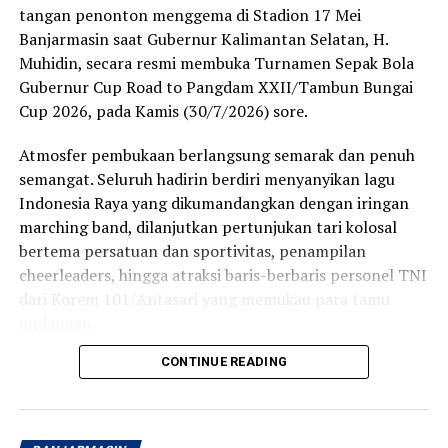
tangan penonton menggema di Stadion 17 Mei
serta menyediakan layanan perbankan berkualitas.
Banjarmasin saat Gubernur Kalimantan Selatan, H.
Muhidin, secara resmi membuka Turnamen Sepak Bola
Sedangkan produk Bank Kalsel meliputi layanan
Gubernur Cup Road to Pangdam XXII/Tambun Bungai
tabungan, kredit atau pinjaman, serta layanan khusus
Cup 2026, pada Kamis (30/7/2026) sore.
seperti Tabungan Banua, Kredit Multiguna Plus, dan
Layanan Devisa.
Atmosfer pembukaan berlangsung semarak dan penuh
semangat. Seluruh hadirin berdiri menyanyikan lagu
Rapat kerja Komisi II Bidang Ekonomi dan Keuangan
Indonesia Raya yang dikumandangkan dengan iringan
DPRD tersebut dengan sejumlah BUMD milik Pemprov
marching band, dilanjutkan pertunjukan tari kolosal
Kalsel semula dipimpin Wakil Ketua Komisinya H
bertema persatuan dan sportivitas, penampilan
Suripno Sumas.
cheerleaders, hingga atraksi baris-berbaris personel TNI
Namun karena Suripno mau mengikuti. rapat Badan
dari Korem 101/Antasari yang memukau para tamu
Anggaran (Banggar) DPRD Kalsel pada waktu
undangan.
bersamaan untuk melanjutkan pimpinan rapat tersebut
CONTINUE READING
Momen semakin khidmat ketika bendera turnamen
Sekretaris Komisi II Hani Jahrian.
dibentangkan di tengah lapangan, disusul masuknya
Rapat Komisi II dengan mitra terkait itu membahas
anak-anak ke arena stadion sebagai simbol harapan
Rencana Anggaran Pendapatan dan Belanja Daerah
lahirnya generasi muda yang mencintai olahraga,