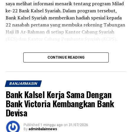
saya melihat informasi menarik tentang program Milad
ke-22 Bank Kalsel Syariah. Dalam program tersebut,
Bank Kalsel Syariah memberikan hadiah spesial kepada
22 nasabah pertama yang membuka rekening Tabungan
Haji iB Ar-Rahman di setiap Kantor Cabang Syariah
(KCS) dan Kantor Cabang Pembantu Syariah (KCPS).
Cukup dengan setoran awal di atas Rp220.000, nasabah
CONTINUE READING
berkesempatan memperoleh voucher belanja senilai
Rp50.000. Program ini berlangsung pada 1 hingga 31
Agustus 2026 di 13 Kantor Cabang Syariah dan Kantor
Cabang Pembantu Syariah Bank Kalsel Syariah yang
BANJARMASIN
tersebar di Kalimantan Selatan.
Bank Kalsel Kerja Sama Dengan
Karena tanggal 1 dan 2 Agustus bertepatan dengan hari
Bank Victoria Kembangkan Bank
Sabtu dan Minggu, saya baru bisa datang pada Senin
Devisa
pagi ke Kantor Cabang Syariah Bank Kalsel Syariah di
Jalan S. Parman, Banjarmasin.
Published
1 minggu ago
on
31/07/2026
By
adminbalainnews