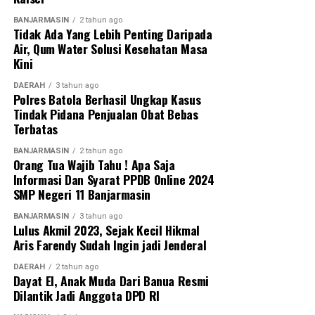
WhatsApp
0
Facebook
0
BANJARMASIN
2 tahun ago
Tidak Ada Yang Lebih Penting Daripada
Messenger
0
Twitter
0
Air, Qum Water Solusi Kesehatan Masa
Kini
DAERAH
3 tahun ago
Polres Batola Berhasil Ungkap Kasus
Tindak Pidana Penjualan Obat Bebas
Terbatas
BANJARMASIN
2 tahun ago
Orang Tua Wajib Tahu ! Apa Saja
Informasi Dan Syarat PPDB Online 2024
SMP Negeri 11 Banjarmasin
BANJARMASIN
3 tahun ago
Lulus Akmil 2023, Sejak Kecil Hikmal
Aris Farendy Sudah Ingin jadi Jenderal
DAERAH
2 tahun ago
Dayat El, Anak Muda Dari Banua Resmi
Dilantik Jadi Anggota DPD RI