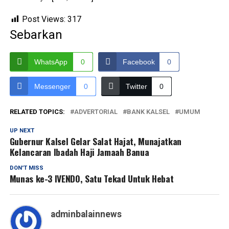
Post Views:
317
Sebarkan
WhatsApp
0
Facebook
0
Messenger
0
Twitter
0
RELATED TOPICS:
ADVERTORIAL
BANK KALSEL
UMUM
UP NEXT
Gubernur Kalsel Gelar Salat Hajat, Munajatkan
Kelancaran Ibadah Haji Jamaah Banua
DON'T MISS
Munas ke-3 IVENDO, Satu Tekad Untuk Hebat
adminbalainnews