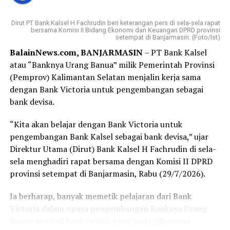
Sesampainya di sana, saya disambut dengan ramah oleh
petugas keamanan yang memberikan formulir serta
Dirut PT Bank Kalsel H Fachrudin beri keterangan pers di sela-sela rapat
nomor antrean. Yang membuat saya terkesan, bahkan
bersama Komisi II Bidang Ekonomi dan Keuangan DPRD provinsi
setempat di Banjarmasin. (Foto/Ist)
sebelum formulir selesai saya isi, nomor antrean saya
BalainNews.com, BANJARMASIN
– PT Bank Kalsel
sudah dipanggil. Proses pembukaan rekening
atau “Banknya Urang Banua” milik Pemerintah Provinsi
berlangsung cepat, tertib, dan pelayanan yang diberikan
(Pemprov) Kalimantan Selatan menjalin kerja sama
terasa ramah serta membantu.
dengan Bank Victoria untuk pengembangan sebagai
Bagi sebagian orang, membuka rekening mungkin
bank devisa.
merupakan hal biasa. Namun bagi saya, hari ini menjadi
“Kita akan belajar dengan Bank Victoria untuk
langkah awal yang penuh makna. Tabungan Haji bukan
pengembangan Bank Kalsel sebagai bank devisa,” ujar
sekadar buku tabungan, melainkan ikhtiar kecil untuk
Direktur Utama (Dirut) Bank Kalsel H Fachrudin di sela-
mendekatkan diri pada impian besar, yaitu memenuhi
sela menghadiri rapat bersama dengan Komisi II DPRD
panggilan Allah SWT ke Tanah Suci.
provinsi setempat di Banjarmasin, Rabu (29/7/2026).
Terima kasih kepada Bank Kalsel Syariah atas pelayanan
Ia berharap, banyak memetik pelajaran dari Bank
yang baik serta program yang mendorong masyarakat
Victoria dalam upaya pengembangan Banknya Urang
untuk mulai mempersiapkan ibadah haji sejak dini.
Banua menjadi bank devisa, yang pada gilirannya
Semoga langkah kecil ini menjadi awal yang diberkahi