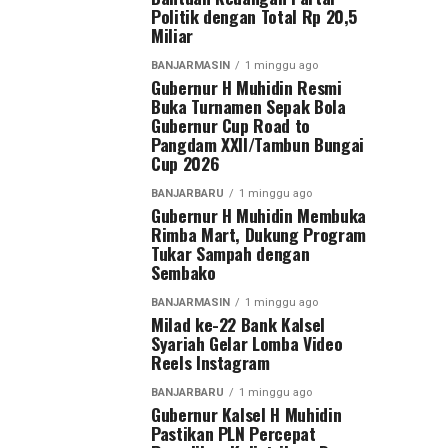
Politik dengan Total Rp 20,5
Miliar
BANJARMASIN
1 minggu ago
Gubernur H Muhidin Resmi
Buka Turnamen Sepak Bola
Gubernur Cup Road to
Pangdam XXII/Tambun Bungai
Cup 2026
BANJARBARU
1 minggu ago
Gubernur H Muhidin Membuka
Rimba Mart, Dukung Program
Tukar Sampah dengan
Sembako
BANJARMASIN
1 minggu ago
Milad ke-22 Bank Kalsel
Syariah Gelar Lomba Video
Reels Instagram
BANJARBARU
1 minggu ago
Gubernur Kalsel H Muhidin
Pastikan PLN Percepat