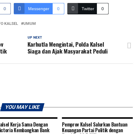
0
Messenger
0
Twitter
0
FO KALSEL
UMUM
UP NEXT
ov
Karhutla Mengintai, Polda Kalsel
tik
Siaga dan Ajak Masyarakat Peduli
YOU MAY LIKE
alsel Kerja Sama Dengan
Pemprov Kalsel Salurkan Bantuan
ictoria Kembangkan Bank
Keuangan Partai Politik dengan