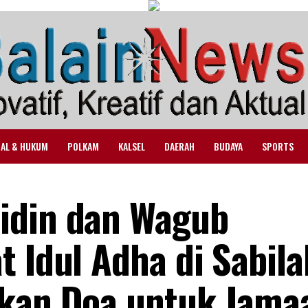
NAL & HUKUM
POLKAM
KALSEL
DAERAH
BUDAYA
SPORTS
idin dan Wagub
 Idul Adha di Sabila
tkan Doa untuk Jama