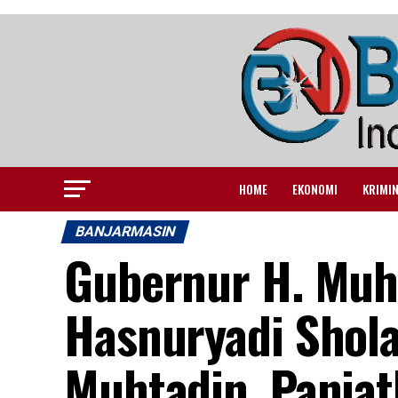
HOME
EKONOMI
KRIMI
BANJARMASIN
Gubernur H. Muh
Hasnuryadi Sholat
Muhtadin, Panja