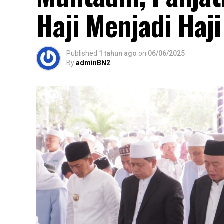
Haji Menjadi Haj
Published
1 tahun ago
on
06/06/2025
By
adminBN2