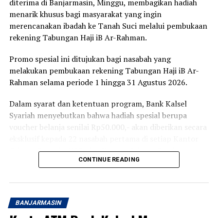
diterima di Banjarmasin, Minggu, membagikan hadiah
menarik khusus bagi masyarakat yang ingin
merencanakan ibadah ke Tanah Suci melalui pembukaan
rekening Tabungan Haji iB Ar-Rahman.
Promo spesial ini ditujukan bagi nasabah yang
melakukan pembukaan rekening Tabungan Haji iB Ar-
Rahman selama periode 1 hingga 31 Agustus 2026.
Dalam syarat dan ketentuan program, Bank Kalsel
Syariah menyebutkan bahwa hadiah spesial berupa
voucher belanja senilai Rp50.000,- akan diberikan secara
eksklusif kepada 22 nasabah pertama di setiap Kantor
Cabang Syariah (KCS) dan Kantor Cabang Pembantu
CONTINUE READING
Syariah (KCPS).
Untuk mendapatkan hadiah tersebut, nasabah hanya
perlu melakukan pembukaan rekening dengan setoran
BANJARMASIN
awal lebih dari Rp220.000,- per orang.