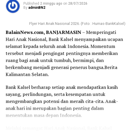
Published
2 minggu ago
on
28/07/2026
By
adminBN2
Sesampainya di sana, saya disambut dengan ramah oleh
petugas keamanan yang memberikan formulir serta
Flyer Hari Anak Nasional 2026. (Foto : Humas-BankKalsel)
nomor antrean. Yang membuat saya terkesan, bahkan
BalainNews.com, BANJARMASIN
– Memperingati
sebelum formulir selesai saya isi, nomor antrean saya
Hari Anak Nasional, Bank Kalsel menyampaikan ucapan
sudah dipanggil. Proses pembukaan rekening
selamat kepada seluruh anak Indonesia. Momentum
berlangsung cepat, tertib, dan pelayanan yang diberikan
tersebut menjadi pengingat pentingnya memberikan
terasa ramah serta membantu.
ruang bagi anak untuk tumbuh, bermimpi, dan
berkembang menjadi generasi penerus bangsa.Berita
Bagi sebagian orang, membuka rekening mungkin
Kalimantan Selatan.
merupakan hal biasa. Namun bagi saya, hari ini menjadi
langkah awal yang penuh makna. Tabungan Haji bukan
Bank Kalsel berharap setiap anak mendapatkan kasih
sekadar buku tabungan, melainkan ikhtiar kecil untuk
sayang, perlindungan, serta kesempatan untuk
mendekatkan diri pada impian besar, yaitu memenuhi
mengembangkan potensi dan meraih cita-cita. Anak-
panggilan Allah SWT ke Tanah Suci.
anak hari ini merupakan bagian penting dalam
menentukan masa depan Indonesia.
Terima kasih kepada Bank Kalsel Syariah atas pelayanan
yang baik serta program yang mendorong masyarakat
Melalui semangat Hari Anak Nasional, Bank Kalsel
untuk mulai mempersiapkan ibadah haji sejak dini.