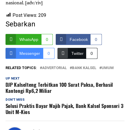
nasional. [adv/riv]
Post Views:
209
Sebarkan
WhatsApp
0
Facebook
0
Messenger
0
Twitter
0
RELATED TOPICS:
ADVERTORIAL
BANK KALSEL
UMUM
UP NEXT
DJP Kalselteng Terbitkan 100 Surat Paksa, Berhasil
Kantongi Rp6,2 Miliar
DON'T MISS
Solusi Praktis Bayar Wajib Pajak, Bank Kalsel Sponsori 3
Unit M-Kios