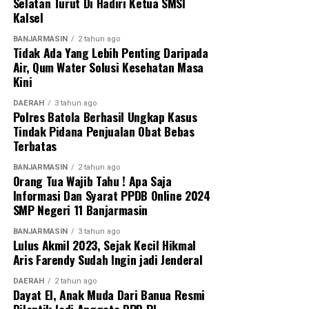
Selatan Turut Di Hadiri Ketua SMSI
Kalsel
BANJARMASIN
2 tahun ago
Tidak Ada Yang Lebih Penting Daripada
Air, Qum Water Solusi Kesehatan Masa
Kini
DAERAH
3 tahun ago
Polres Batola Berhasil Ungkap Kasus
Tindak Pidana Penjualan Obat Bebas
Terbatas
BANJARMASIN
2 tahun ago
Orang Tua Wajib Tahu ! Apa Saja
Informasi Dan Syarat PPDB Online 2024
SMP Negeri 11 Banjarmasin
BANJARMASIN
3 tahun ago
Lulus Akmil 2023, Sejak Kecil Hikmal
Aris Farendy Sudah Ingin jadi Jenderal
DAERAH
2 tahun ago
Dayat El, Anak Muda Dari Banua Resmi
Dilantik Jadi Anggota DPD RI