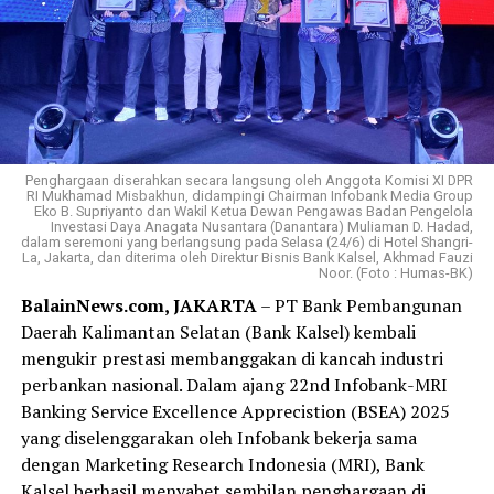
Penghargaan diserahkan secara langsung oleh Anggota Komisi XI DPR
RI Mukhamad Misbakhun, didampingi Chairman Infobank Media Group
Eko B. Supriyanto dan Wakil Ketua Dewan Pengawas Badan Pengelola
Investasi Daya Anagata Nusantara (Danantara) Muliaman D. Hadad,
dalam seremoni yang berlangsung pada Selasa (24/6) di Hotel Shangri-
La, Jakarta, dan diterima oleh Direktur Bisnis Bank Kalsel, Akhmad Fauzi
Noor. (Foto : Humas-BK)
BalainNews.com, JAKARTA
– PT Bank Pembangunan
Daerah Kalimantan Selatan (Bank Kalsel) kembali
mengukir prestasi membanggakan di kancah industri
perbankan nasional. Dalam ajang 22nd Infobank-MRI
Banking Service Excellence Apprecistion (BSEA) 2025
yang diselenggarakan oleh Infobank bekerja sama
dengan Marketing Research Indonesia (MRI), Bank
Kalsel berhasil menyabet sembilan penghargaan di