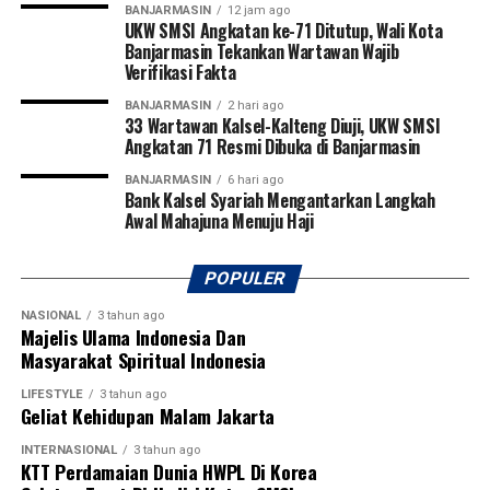
BANJARMASIN
12 jam ago
UKW SMSI Angkatan ke-71 Ditutup, Wali Kota
Banjarmasin Tekankan Wartawan Wajib
Verifikasi Fakta
BANJARMASIN
2 hari ago
33 Wartawan Kalsel-Kalteng Diuji, UKW SMSI
Angkatan 71 Resmi Dibuka di Banjarmasin
BANJARMASIN
6 hari ago
Bank Kalsel Syariah Mengantarkan Langkah
Awal Mahajuna Menuju Haji
POPULER
NASIONAL
3 tahun ago
Majelis Ulama Indonesia Dan
Masyarakat Spiritual Indonesia
LIFESTYLE
3 tahun ago
Geliat Kehidupan Malam Jakarta
INTERNASIONAL
3 tahun ago
KTT Perdamaian Dunia HWPL Di Korea