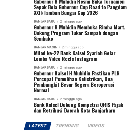
Rekening Zakat, Infak dan Sedekah:
Gubernur H Muhidin Resmi Buka Turnamen
Sepak Bola Gubernur Cup Road to Pangdam
XXII/Tambun Bungai Cup 2026
Bank Kalsel Syariah:
6500844928 (Zakat)
BANJARBARU
2 minggu ago
Gubernur H Muhidin Membuka Rimba Mart,
6500846214 (Infak dan sedekah)
Dukung Program Tukar Sampah dengan
A.n Unit Pengumpul Zakat Bank Kalsel
Sembako
Konsultasi dan Konfirmasi transfer via WA Center UPZ
BANJARMASIN
2 minggu ago
Bank Kalsel: 0811505153
Milad ke-22 Bank Kalsel Syariah Gelar
Lomba Video Reels Instagram
#UPZBankKalsel #bankkalsel #bankkalselsyariah
BANJARBARU
2 minggu ago
#Baznas #Baznaskalsel lebih sedikit
Gubernur Kalsel H Muhidin Pastikan PLN
Percepat Pemulihan Kelistrikan, Dua
Post Views:
37
Pembangkit Besar Segera Beroperasi
Normal
Sebarkan
BANJARBARU
2 minggu ago
Bank Kalsel Dukung Kompetisi QRIS Pajak
WhatsApp
0
Facebook
0
dan Retribusi Daerah Kota Banjarbaru
Messenger
0
Twitter
0
LATEST
TRENDING
VIDEOS