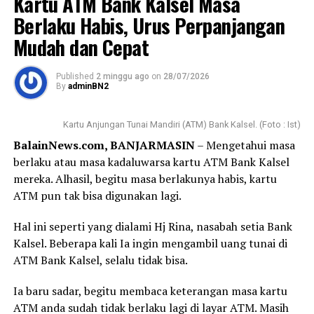
Kartu ATM Bank Kalsel Masa
Program ini berlaku merata dan dapat diakses di 13
Berlaku Habis, Urus Perpanjangan
jaringan kantor Bank Kalsel Syariah yang tersebar di
Mudah dan Cepat
seluruh wilayah Kalimantan Selatan, yaitu : KCS
Banjarmasin, KCS Kandangan, KCPS Handil Bakti, KCPS
Published
2 minggu ago
on
28/07/2026
Gatot Subroto, KCPS Banjarbaru QMall, dan KCPS
By
adminBN2
Martapura.
Kartu Anjungan Tunai Mandiri (ATM) Bank Kalsel. (Foto : Ist)
Kemudian juga dapat di akses melalui, KCPS Pelaihari,
BalainNews.com, BANJARMASIN
– Mengetahui masa
KCPS Barabai, KCPS Amuntai, KCPS Paringin, KCPS
berlaku atau masa kadaluwarsa kartu ATM Bank Kalsel
Batulicin, KCPS Rantau dan KCPS Tanjung.
mereka. Alhasil, begitu masa berlakunya habis, kartu
Manajemen Bank Kalsel menyampaikan, sagi masyarakat
ATM pun tak bisa digunakan lagi.
Kalimantan Selatan yang sudah berniat untuk
Hal ini seperti yang dialami Hj Rina, nasabah setia Bank
menabung demi ibadah haji, momen Milad ke-22 Bank
Kalsel. Beberapa kali Ia ingin mengambil uang tunai di
Kalsel Syariah ini menjadi kesempatan yang sangat
ATM Bank Kalsel, selalu tidak bisa.
tepat untuk segera memulai langkah awal yang berkah
dengan bonus ekstra.
Ia baru sadar, begitu membaca keterangan masa kartu
ATM anda sudah tidak berlaku lagi di layar ATM. Masih
Untuk informasi lebih lanjut mengenai detail produk