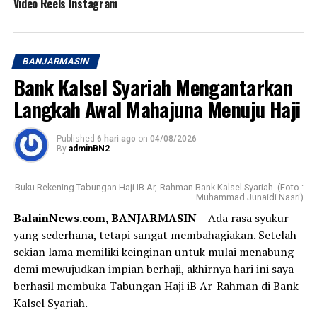
Video Reels Instagram
BANJARMASIN
Bank Kalsel Syariah Mengantarkan
Langkah Awal Mahajuna Menuju Haji
Published
6 hari ago
on
04/08/2026
By
adminBN2
Buku Rekening Tabungan Haji IB Ar,-Rahman Bank Kalsel Syariah. (Foto :
Muhammad Junaidi Nasri)
BalainNews.com, BANJARMASIN
– Ada rasa syukur
yang sederhana, tetapi sangat membahagiakan. Setelah
sekian lama memiliki keinginan untuk mulai menabung
demi mewujudkan impian berhaji, akhirnya hari ini saya
berhasil membuka Tabungan Haji iB Ar-Rahman di Bank
Kalsel Syariah.