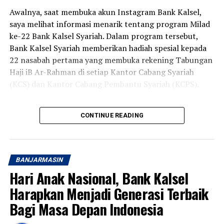
Awalnya, saat membuka akun Instagram Bank Kalsel,
saya melihat informasi menarik tentang program Milad
ke-22 Bank Kalsel Syariah. Dalam program tersebut,
Bank Kalsel Syariah memberikan hadiah spesial kepada
22 nasabah pertama yang membuka rekening Tabungan
Haji iB Ar-Rahman di setiap Kantor Cabang Syariah
(KCS) dan Kantor Cabang Pembantu Syariah (KCPS).
Cukup dengan setoran awal di atas Rp220.000, nasabah
CONTINUE READING
berkesempatan memperoleh voucher belanja senilai
Rp50.000. Program ini berlangsung pada 1 hingga 31
Agustus 2026 di 13 Kantor Cabang Syariah dan Kantor
Cabang Pembantu Syariah Bank Kalsel Syariah yang
BANJARMASIN
tersebar di Kalimantan Selatan.
Hari Anak Nasional, Bank Kalsel
Karena tanggal 1 dan 2 Agustus bertepatan dengan hari
Harapkan Menjadi Generasi Terbaik
Sabtu dan Minggu, saya baru bisa datang pada Senin
Bagi Masa Depan Indonesia
pagi ke Kantor Cabang Syariah Bank Kalsel Syariah di
Jalan S. Parman, Banjarmasin.