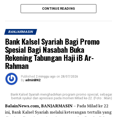
mengajak seluruh elemen masyarakat untuk bersama-
Semoga langkah kecil ini menjadi awal yang diberkahi
CONTINUE READING
sama menciptakan lingkungan yang aman, nyaman, dan
dan membawa saya menuju kesempatan menunaikan
mendukung tumbuh kembang anak.Acara Liburan &
ibadah haji pada waktu yang telah Allah tetapkan.
Musiman
Aamiin. [adv/riv]
BANJARMASIN
“Selamat Hari Anak Nasional. Mari terus hadir dengan
Post Views:
18
Bank Kalsel Syariah Bagi Promo
penuh kasih agar anak-anak dapat tumbuh, bermimpi,
Sebarkan
dan menjadi generasi terbaik bagi masa depan
Spesial Bagi Nasabah Buka
Indonesia,” demikian pesan Bank Kalsel. [adv/riv]
Rekening Tabungan Haji iB Ar-
WhatsApp
0
Facebook
0
Rahman
Post Views:
41
Messenger
0
Twitter
0
Sebarkan
Published
2 minggu ago
on
28/07/2026
By
adminBN2
WhatsApp
0
Facebook
0
Bank Kalsel Syariah menghadirkan program promo special, sebagai
bentuk syukur dan apresiasi pada momen Milad ke-22. (Foto : Iklan)
Messenger
0
Twitter
0
BalainNews.com, BANJARMASIN
– Pada Milad ke 22
ini, Bank Kalsel Syariah melalui keterangan tertulis yang