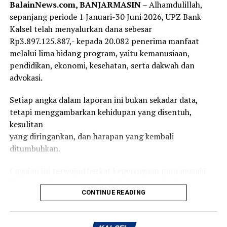
“Ternyata urusannya mudah, asal semua kelengkapan
BalainNews.com, BANJARMASIN
– Alhamdulillah,
administrasi seperti buku tabungan, kartu ATM lama
Messenger
0
Twitter
0
sepanjang periode 1 Januari-30 Juni 2026, UPZ Bank
dan KTP lengkap. Juga tak menunggu lama, karyawan di
Kalsel telah menyalurkan dana sebesar
CS langsung memberikan kartu ATM yang baru,”
Rp3.897.125.887,- kepada 20.082 penerima manfaat
jelasnya.
melalui lima bidang program, yaitu kemanusiaan,
pendidikan, ekonomi, kesehatan, serta dakwah dan
Masa berlaku kartu ATM Bank Kalsel sendiri selama 5
advokasi.
tahun, misal sekarang di tahun 2023, baru expired pada
tahun 2028 mendatang. “Dan yang pasti tak ada
Setiap angka dalam laporan ini bukan sekadar data,
pungutan alias gratis. Jadi sangat mudah,” imbuhnya.
tetapi menggambarkan kehidupan yang disentuh,
[adv/riv]
kesulitan
yang diringankan, dan harapan yang kembali
Post Views:
44
ditumbuhkan.
Sebarkan
Capaian ini terwujud berkat kepercayaan para muzaki
khususnya Karyawan/ti Bank Kalsel, munfik, dan
WhatsApp
0
Facebook
0
CONTINUE READING
donatur yang telah menitipkan zakat, infak, serta
sedekahnya
Messenger
0
Twitter
0
melalui UPZ Bank Kalsel.