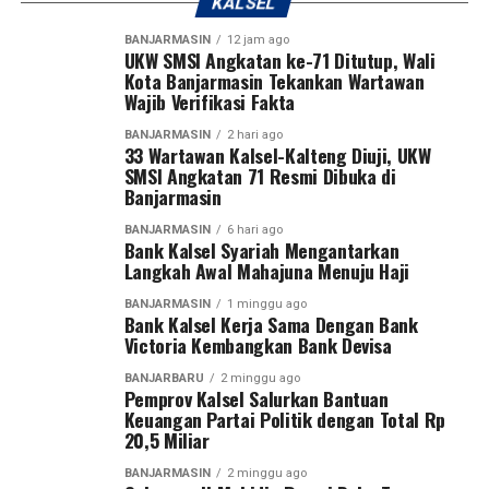
KALSEL
Dari satu amanah yang ditunaikan, lahir ribuan manfaat.
BANJARMASIN
12 jam ago
Dari satu kepedulian yang diberikan, tumbuh harapan
UKW SMSI Angkatan ke-71 Ditutup, Wali
Kota Banjarmasin Tekankan Wartawan
bagi mereka yang membutuhkan.
Wajib Verifikasi Fakta
“Terima kasih telah menjadi bagian dari perjalanan
BANJARMASIN
2 hari ago
33 Wartawan Kalsel-Kalteng Diuji, UKW
kebaikan ini. Semoga setiap rupiah yang ditunaikan
SMSI Angkatan 71 Resmi Dibuka di
menjadi keberkahan bagi pemberi, kekuatan bagi
Banjarmasin
penerima, dan manfaat yang terus mengalir untuk
BANJARMASIN
6 hari ago
Banua,” ungkap UPZ Bank Kalsel
Bank Kalsel Syariah Mengantarkan
Langkah Awal Mahajuna Menuju Haji
Bagi Donatur dan Sahabat Bank Kalsel yang ingin
BANJARMASIN
1 minggu ago
menyisihkan sebagian hartanya untuk membantu
Bank Kalsel Kerja Sama Dengan Bank
saudara kita yang membutuhkan, kamu bisa ikut
Victoria Kembangkan Bank Devisa
berpartisipasi dalam program-program kegiatan yang
BANJARBARU
2 minggu ago
dinisiasi oleh UPZ Bank Kalsel dengan menyalurkan
Pemprov Kalsel Salurkan Bantuan
zakat, infak, dan sedekah melalui UPZ Bank Kalsel.
Keuangan Partai Politik dengan Total Rp
20,5 Miliar
[adv/riv]
BANJARMASIN
2 minggu ago