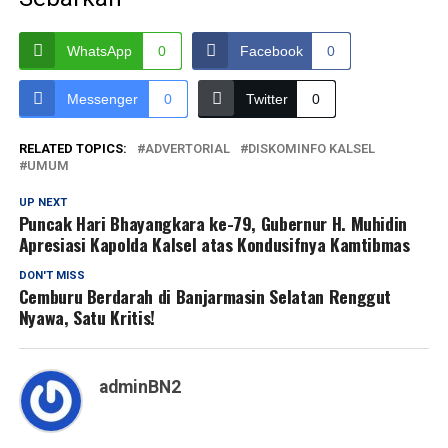
WhatsApp
0
Facebook
0
Messenger
0
Twitter
0
RELATED TOPICS:
ADVERTORIAL
DISKOMINFO KALSEL
UMUM
UP NEXT
Puncak Hari Bhayangkara ke-79, Gubernur H. Muhidin
Apresiasi Kapolda Kalsel atas Kondusifnya Kamtibmas
DON'T MISS
Cemburu Berdarah di Banjarmasin Selatan Renggut
Nyawa, Satu Kritis!
adminBN2