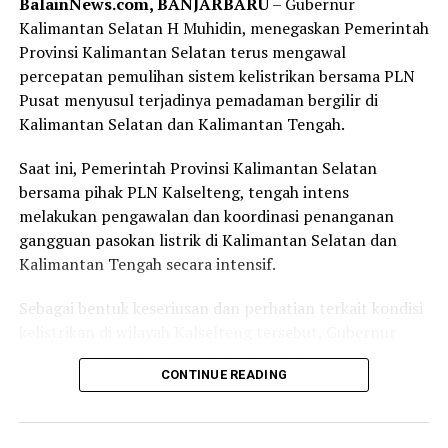
BalainNews.com, BANJARBARU
– Gubernur
dibarengi dengan budaya menjaga kebersihan, dimulai
Kalimantan Selatan H Muhidin, menegaskan Pemerintah
dari lingkungan masing masing.
Provinsi Kalimantan Selatan terus mengawal
“Program tukar sampah dengan sembako harus menjadi
percepatan pemulihan sistem kelistrikan bersama PLN
budaya. Kebersihan harus dimulai dari lingkungan
Pusat menyusul terjadinya pemadaman bergilir di
masing-masing.”
Kalimantan Selatan dan Kalimantan Tengah.
Lebih lanjut, Gubernur H. Muhidin juga mendorong
Saat ini, Pemerintah Provinsi Kalimantan Selatan
rehabilitasi hutan melalui penanaman tanaman
bersama pihak PLN Kalselteng, tengah intens
produktif yang dapat memberikan manfaat ekonomi
melakukan pengawalan dan koordinasi penanganan
bagi masyarakat sekitar.
gangguan pasokan listrik di Kalimantan Selatan dan
Kalimantan Tengah secara intensif.
“Hutan harus memberi manfaat bagi masyarakat melalui
tanaman produktif seperti durian, manggis, rambutan,
Sebagai bentuk keseriusan dan perhatian terkait kondisi
langsat, dan lainnya.”ujarnya.
kelistrikan di wilayah Kalselteng tersebut, Gubernur
Kalimantan Selatan, H Muhidin kembali memanggil dan
Selain itu, Gubernur H. Muhidin menilai potensi jutaan
CONTINUE READING
melakukan pertemuan bersama perwakilan petinggi
hektare hutan di Kalsel perlu dioptimalkan, termasuk
PLN.
melalui pengembangan carbon credit sebagai sumber
pendapatan daerah.