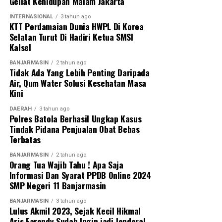
Geliat Kehidupan Malam Jakarta
INTERNASIONAL
3 tahun ago
KTT Perdamaian Dunia HWPL Di Korea
Selatan Turut Di Hadiri Ketua SMSI
Kalsel
BANJARMASIN
2 tahun ago
Tidak Ada Yang Lebih Penting Daripada
Air, Qum Water Solusi Kesehatan Masa
Kini
DAERAH
3 tahun ago
Polres Batola Berhasil Ungkap Kasus
Tindak Pidana Penjualan Obat Bebas
Terbatas
BANJARMASIN
2 tahun ago
Orang Tua Wajib Tahu ! Apa Saja
Informasi Dan Syarat PPDB Online 2024
SMP Negeri 11 Banjarmasin
BANJARMASIN
3 tahun ago
Lulus Akmil 2023, Sejak Kecil Hikmal
Aris Farendy Sudah Ingin jadi Jenderal