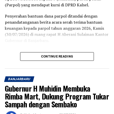
(Parpol) yang mendapat kursi di DPRD Kalsel.
Penyerahan bantuan dana parpol ditandai dengan
penandatanganan berita acara serah terima bantuan
keuangan kepada parpol tahun anggaran 2026, Kamis
(30/07/2026) di ruang rapat H Aberani Sulaiman Kantor
Gubernur di Banjarbaru.
Gubernur Kalsel H Muhidin melalui Staf Ahli Bidang
CONTINUE READING
Pemerintah Hukum dan Politik, Adi Santoso, diharapkan
dana bantuan ini dioptimalkan dan dimanfaatkan sesuai
ketentuan yakni minimal 60 persen untuk kegiatan yang
berkaitan dengan masyarakat seperti pendidikan politik
BANJARBARU
dan pangkaderan, selebihnya untuk operasional partai.
Gubernur H Muhidin Membuka
“Agar kemanfaatannya bisa benar-benar dirasakan
Rimba Mart, Dukung Program Tukar
masyarakat Banua di Kalimantan Selatan, itu pesan
Sampah dengan Sembako
beliau (Gubernur H Muhidin,red), ” ujar Adi kepada
wartawan, usai kegiatan.