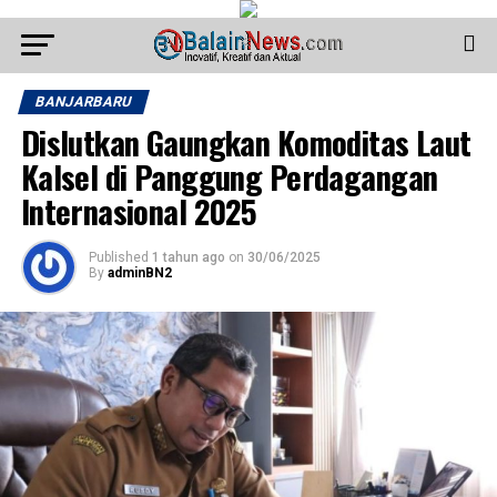
BANJARBARU
Dislutkan Gaungkan Komoditas Laut
Kalsel di Panggung Perdagangan
Internasional 2025
Published
1 tahun ago
on
30/06/2025
By
adminBN2