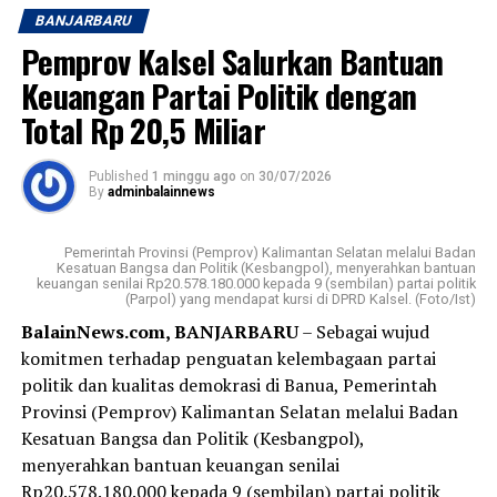
BANJARBARU
Pemprov Kalsel Salurkan Bantuan
Keuangan Partai Politik dengan
Total Rp 20,5 Miliar
Published
1 minggu ago
on
30/07/2026
By
adminbalainnews
Pemerintah Provinsi (Pemprov) Kalimantan Selatan melalui Badan
Kesatuan Bangsa dan Politik (Kesbangpol), menyerahkan bantuan
keuangan senilai Rp20.578.180.000 kepada 9 (sembilan) partai politik
(Parpol) yang mendapat kursi di DPRD Kalsel. (Foto/Ist)
BalainNews.com, BANJARBARU
– Sebagai wujud
komitmen terhadap penguatan kelembagaan partai
politik dan kualitas demokrasi di Banua, Pemerintah
Provinsi (Pemprov) Kalimantan Selatan melalui Badan
Kesatuan Bangsa dan Politik (Kesbangpol),
menyerahkan bantuan keuangan senilai
Rp20.578.180.000 kepada 9 (sembilan) partai politik