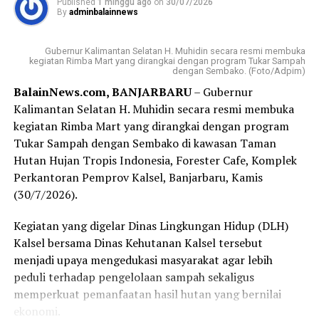
Published
1 minggu ago
on
30/07/2026
By
adminbalainnews
Pada kesempatan itu, Adi juga menyampaikan apresiasi
Gubernur H Muhidin kepada Badan Kebangpol dan 9
Gubernur Kalimantan Selatan H. Muhidin secara resmi membuka
partai politik yang mendapatkan kursi di DPRD Kalsel
kegiatan Rimba Mart yang dirangkai dengan program Tukar Sampah
dengan Sembako. (Foto/Adpim)
atas komitmen bersama yang terjakin. Gubernur juga
BalainNews.com, BANJARBARU
– Gubernur
mengajak kalangan parpol untuk menjadikan
Kalimantan Selatan H. Muhidin secara resmi membuka
penyaluran bantuan ini sebagai langkah nyata untuk
kegiatan Rimba Mart yang dirangkai dengan program
memperkuat pendidikan politik bagi masyarakat.
Tukar Sampah dengan Sembako di kawasan Taman
Sementara itu, Kapala Sub Bidang Fasilitasi,
Hutan Hujan Tropis Indonesia, Forester Cafe, Komplek
Kelembaban, Pemerintahan, Perwakilan, Partai Politik,
Perkantoran Pemprov Kalsel, Banjarbaru, Kamis
Badan Kesbangpol Provinsi Kalsel, Harry Widiyatmoko
(30/7/2026).
mengatakan, dana bantuan diberikan kepada sembilan
Kegiatan yang digelar Dinas Lingkungan Hidup (DLH)
parpol tahun ini mengalami kenaikan dari Rp7.500
Kalsel bersama Dinas Kehutanan Kalsel tersebut
menjadi Rp10.000 per suara perolehan Pemilu Legislatif
menjadi upaya mengedukasi masyarakat agar lebih
2024. [adv/adpim]
peduli terhadap pengelolaan sampah sekaligus
Post Views:
14
memperkuat pemanfaatan hasil hutan yang bernilai
ekonomi.
Sebarkan