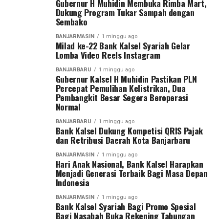
Juli 2026. Kami terus bekerja keras bersama seluruh
Gubernur H Muhidin Membuka Rimba Mart,
“Banyak arahan Bapak Gubernur untuk pelaksanaan
Dukung Program Tukar Sampah dengan
personel PLN dan berkoordinasi dengan seluruh
Sembako
acara peringatan nantinya antinya, apalagi saat ini kita
pengelola pembangkit agar unit yang masih dalam
dalam kondisi penghematan anggaran, ” ucap
perbaikan dapat segera beroperasi,” ujar Saleh Siswanto.
BANJARMASIN
1 minggu ago
Milad ke-22 Bank Kalsel Syariah Gelar
Sekdaprov.
Lomba Video Reels Instagram
PLN katanya optimis setelah pembangkit Tanjung
Kendati demikian, Pemprov tetap menyediakan kegiatan
Power Indonesia dan Unit 2 SKS Listrik Kalimantan
BANJARBARU
1 minggu ago
Gubernur Kalsel H Muhidin Pastikan PLN
untuk masyarakat seperti hiburan dan angkutan gratis,
beroperasi penuh, pasokan daya akan kembali
Percepat Pemulihan Kelistrikan, Dua
termasuk rencana penyediaan makanan gratis seperti
mencukupi sehingga pemadaman bergilir dapat
Pembangkit Besar Segera Beroperasi
tahun lalu. [adv/adpim]
dihentikan.
Normal
BANJARBARU
1 minggu ago
Post Views:
22
“Dengan beroperasinya kembali kedua pembangkit
Bank Kalsel Dukung Kompetisi QRIS Pajak
berkapasitas masing-masing 100 megawatt tersebut,
Sebarkan
dan Retribusi Daerah Kota Banjarbaru
sistem interkoneksi kelistrikan Kalimantan Selatan,
BANJARMASIN
1 minggu ago
Kalimantan Tengah, Timur dan Kalimantan Utara,
Hari Anak Nasional, Bank Kalsel Harapkan
WhatsApp
0
Facebook
0
dipastikan akan semakin kuat dan andal dalam
Menjadi Generasi Terbaik Bagi Masa Depan
Indonesia
memenuhi kebutuhan listrik masyarakat, ” pungkasnya.
Messenger
0
Twitter
0
[adv/adpim]
BANJARMASIN
1 minggu ago
Bank Kalsel Syariah Bagi Promo Spesial
Bagi Nasabah Buka Rekening Tabungan
Post Views:
20