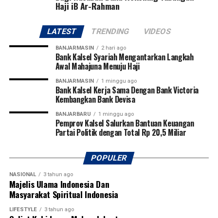
Haji iB Ar-Rahman
Sebarkan
LATEST
TRENDING
VIDEOS
WhatsApp
0
Facebook
0
BANJARMASIN
2 hari ago
Bank Kalsel Syariah Mengantarkan Langkah
Messenger
0
Twitter
0
Awal Mahajuna Menuju Haji
BANJARMASIN
1 minggu ago
Bank Kalsel Kerja Sama Dengan Bank Victoria
Kembangkan Bank Devisa
BANJARBARU
1 minggu ago
Pemprov Kalsel Salurkan Bantuan Keuangan
Partai Politik dengan Total Rp 20,5 Miliar
POPULER
NASIONAL
3 tahun ago
Majelis Ulama Indonesia Dan
Masyarakat Spiritual Indonesia
LIFESTYLE
3 tahun ago