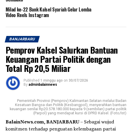
Milad ke-22 Bank Kalsel Syariah Gelar Lomba
Video Reels Instagram
BANJARBARU
Pemprov Kalsel Salurkan Bantuan
Keuangan Partai Politik dengan
Total Rp 20,5 Miliar
Published
1 minggu ago
on
30/07/2026
By
adminbalainnews
Pemerintah Provinsi (Pemprov) Kalimantan Selatan melalui Badan
Kesatuan Bangsa dan Politik (Kesbangpol), menyerahkan bantuan
keuangan senilai Rp20.578.180.000 kepada 9 (sembilan) partai politik
(Parpol) yang mendapat kursi di DPRD Kalsel. (Foto/Ist)
BalainNews.com, BANJARBARU
– Sebagai wujud
komitmen terhadap penguatan kelembagaan partai