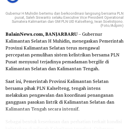
Dalam sambutannya, Gubernur H. Muhidin
mengapresiasi kolaborasi berbagai pihak dalam
Gubernur H Muhidin bertemu dan berkoordinasi langsung bersama PLN
menyukseskan program tukar sampah dengan sembako.
pusat, Saleh Siswanto selaku Executive Vice President Operational
Sumatera Kalimantan dan GM PLN UID Kalselteng, Iwan Soelistijono.
(Foto/Adpim)
Menurut Gubernur H. Muhidin, gerakan tersebut harus
BalainNews.com, BANJARBARU
– Gubernur
dibarengi dengan budaya menjaga kebersihan, dimulai
Kalimantan Selatan H Muhidin, menegaskan Pemerintah
dari lingkungan masing masing.
Provinsi Kalimantan Selatan terus mengawal
“Program tukar sampah dengan sembako harus menjadi
percepatan pemulihan sistem kelistrikan bersama PLN
budaya. Kebersihan harus dimulai dari lingkungan
Pusat menyusul terjadinya pemadaman bergilir di
masing-masing.”
Kalimantan Selatan dan Kalimantan Tengah.
Lebih lanjut, Gubernur H. Muhidin juga mendorong
Saat ini, Pemerintah Provinsi Kalimantan Selatan
rehabilitasi hutan melalui penanaman tanaman
bersama pihak PLN Kalselteng, tengah intens
produktif yang dapat memberikan manfaat ekonomi
melakukan pengawalan dan koordinasi penanganan
bagi masyarakat sekitar.
gangguan pasokan listrik di Kalimantan Selatan dan
Kalimantan Tengah secara intensif.
“Hutan harus memberi manfaat bagi masyarakat melalui
tanaman produktif seperti durian, manggis, rambutan,
Sebagai bentuk keseriusan dan perhatian terkait kondisi
langsat, dan lainnya.”ujarnya.
kelistrikan di wilayah Kalselteng tersebut, Gubernur