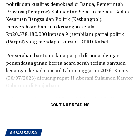
politik dan kualitas demokrasi di Banua, Pemerintah
Provinsi (Pemprov) Kalimantan Selatan melalui Badan
Kesatuan Bangsa dan Politik (Kesbangpol),
menyerahkan bantuan keuangan senilai
Rp20.578.180.000 kepada 9 (sembilan) partai politik
(Parpol) yang mendapat kursi di DPRD Kalsel.
Penyerahan bantuan dana parpol ditandai dengan
penandatanganan berita acara serah terima bantuan
keuangan kepada parpol tahun anggaran 2026, Kamis
(30/07/2026) di ruang rapat H Aberani Sulaiman Kantor
Gubernur di Banjarbaru.
Gubernur Kalsel H Muhidin melalui Staf Ahli Bidang
CONTINUE READING
Pemerintah Hukum dan Politik, Adi Santoso, diharapkan
dana bantuan ini dioptimalkan dan dimanfaatkan sesuai
ketentuan yakni minimal 60 persen untuk kegiatan yang
berkaitan dengan masyarakat seperti pendidikan politik
BANJARBARU
dan pangkaderan, selebihnya untuk operasional partai.