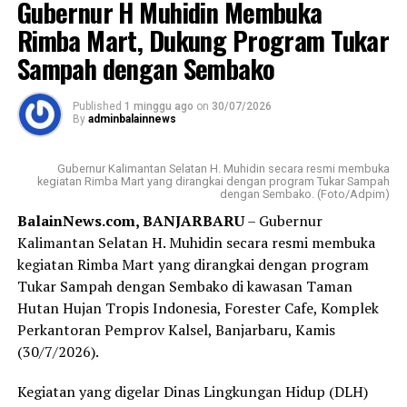
Gubernur H Muhidin Membuka
“Agar kemanfaatannya bisa benar-benar dirasakan
Rimba Mart, Dukung Program Tukar
masyarakat Banua di Kalimantan Selatan, itu pesan
Sampah dengan Sembako
beliau (Gubernur H Muhidin,red), ” ujar Adi kepada
wartawan, usai kegiatan.
Published
1 minggu ago
on
30/07/2026
By
adminbalainnews
Pada kesempatan itu, Adi juga menyampaikan apresiasi
Gubernur H Muhidin kepada Badan Kebangpol dan 9
Gubernur Kalimantan Selatan H. Muhidin secara resmi membuka
partai politik yang mendapatkan kursi di DPRD Kalsel
kegiatan Rimba Mart yang dirangkai dengan program Tukar Sampah
dengan Sembako. (Foto/Adpim)
atas komitmen bersama yang terjakin. Gubernur juga
BalainNews.com, BANJARBARU
– Gubernur
mengajak kalangan parpol untuk menjadikan
Kalimantan Selatan H. Muhidin secara resmi membuka
penyaluran bantuan ini sebagai langkah nyata untuk
kegiatan Rimba Mart yang dirangkai dengan program
memperkuat pendidikan politik bagi masyarakat.
Tukar Sampah dengan Sembako di kawasan Taman
Sementara itu, Kapala Sub Bidang Fasilitasi,
Hutan Hujan Tropis Indonesia, Forester Cafe, Komplek
Kelembaban, Pemerintahan, Perwakilan, Partai Politik,
Perkantoran Pemprov Kalsel, Banjarbaru, Kamis
Badan Kesbangpol Provinsi Kalsel, Harry Widiyatmoko
(30/7/2026).
mengatakan, dana bantuan diberikan kepada sembilan
Kegiatan yang digelar Dinas Lingkungan Hidup (DLH)
parpol tahun ini mengalami kenaikan dari Rp7.500