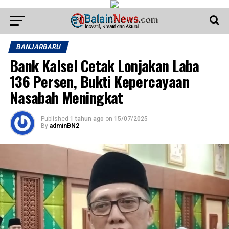
BANJARBARU
Bank Kalsel Cetak Lonjakan Laba
136 Persen, Bukti Kepercayaan
Nasabah Meningkat
Published
1 tahun ago
on
15/07/2025
By
adminBN2