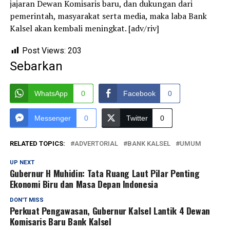
jajaran Dewan Komisaris baru, dan dukungan dari
pemerintah, masyarakat serta media, maka laba Bank
Kalsel akan kembali meningkat. [adv/riv]
Post Views:
203
Sebarkan
WhatsApp
0
Facebook
0
Messenger
0
Twitter
0
RELATED TOPICS:
ADVERTORIAL
BANK KALSEL
UMUM
UP NEXT
Gubernur H Muhidin: Tata Ruang Laut Pilar Penting
Ekonomi Biru dan Masa Depan Indonesia
DON'T MISS
Perkuat Pengawasan, Gubernur Kalsel Lantik 4 Dewan
Komisaris Baru Bank Kalsel