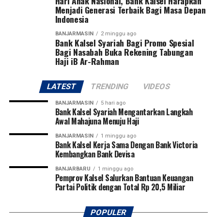
Hari Anak Nasional, Bank Kalsel Harapkan
WhatsApp
0
Facebook
0
dipastikan akan semakin kuat dan andal dalam
Menjadi Generasi Terbaik Bagi Masa Depan
Indonesia
memenuhi kebutuhan listrik masyarakat, ” pungkasnya.
Messenger
0
Twitter
0
[adv/adpim]
BANJARMASIN
2 minggu ago
Bank Kalsel Syariah Bagi Promo Spesial
Bagi Nasabah Buka Rekening Tabungan
Post Views:
22
Haji iB Ar-Rahman
Sebarkan
LATEST
TRENDING
VIDEOS
WhatsApp
0
Facebook
0
BANJARMASIN
5 hari ago
Bank Kalsel Syariah Mengantarkan Langkah
Messenger
0
Twitter
0
Awal Mahajuna Menuju Haji
BANJARMASIN
1 minggu ago
Bank Kalsel Kerja Sama Dengan Bank Victoria
Kembangkan Bank Devisa
BANJARBARU
1 minggu ago
Pemprov Kalsel Salurkan Bantuan Keuangan
Partai Politik dengan Total Rp 20,5 Miliar
POPULER