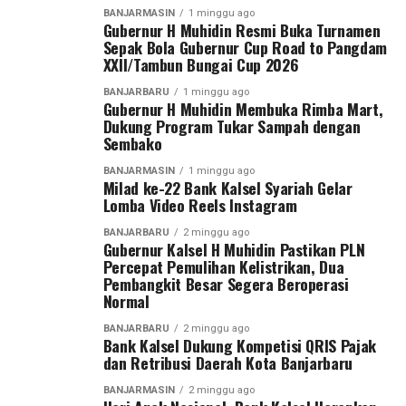
terkait partai tertentu.
BANJARMASIN
1 minggu ago
dampak pemadaman bergilir dapat segera diatasi.
Gubernur H Muhidin Resmi Buka Turnamen
Arahan pada materi rakor selanjutnya disampaikan
WhatsApp
0
Facebook
0
Sepak Bola Gubernur Cup Road to Pangdam
“Alhamdulillah, salah satu pembangkit yang sebelumnya
Sekdaprov Syarifuddin sesuai petunjuk Gubernur H
XXII/Tambun Bungai Cup 2026
mengalami kerusakan telah kembali beroperasi sejak 28
Muhidin.
Messenger
0
Twitter
0
BANJARBARU
1 minggu ago
Juli 2026. Kami terus bekerja keras bersama seluruh
Gubernur H Muhidin Membuka Rimba Mart,
“Banyak arahan Bapak Gubernur untuk pelaksanaan
Dukung Program Tukar Sampah dengan
personel PLN dan berkoordinasi dengan seluruh
Sembako
acara peringatan nantinya antinya, apalagi saat ini kita
pengelola pembangkit agar unit yang masih dalam
dalam kondisi penghematan anggaran, ” ucap
perbaikan dapat segera beroperasi,” ujar Saleh Siswanto.
BANJARMASIN
1 minggu ago
Milad ke-22 Bank Kalsel Syariah Gelar
Sekdaprov.
Lomba Video Reels Instagram
PLN katanya optimis setelah pembangkit Tanjung
Kendati demikian, Pemprov tetap menyediakan kegiatan
Power Indonesia dan Unit 2 SKS Listrik Kalimantan
BANJARBARU
2 minggu ago
Gubernur Kalsel H Muhidin Pastikan PLN
untuk masyarakat seperti hiburan dan angkutan gratis,
beroperasi penuh, pasokan daya akan kembali
Percepat Pemulihan Kelistrikan, Dua
termasuk rencana penyediaan makanan gratis seperti
mencukupi sehingga pemadaman bergilir dapat
Pembangkit Besar Segera Beroperasi
tahun lalu. [adv/adpim]
dihentikan.
Normal
BANJARBARU
2 minggu ago
Post Views:
26
“Dengan beroperasinya kembali kedua pembangkit
Bank Kalsel Dukung Kompetisi QRIS Pajak
berkapasitas masing-masing 100 megawatt tersebut,
Sebarkan
dan Retribusi Daerah Kota Banjarbaru
sistem interkoneksi kelistrikan Kalimantan Selatan,
BANJARMASIN
2 minggu ago
Kalimantan Tengah, Timur dan Kalimantan Utara,