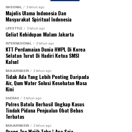
NASIONAL
3 tahun ago
Majelis Ulama Indonesia Dan
Masyarakat Spiritual Indonesia
LIFESTYLE
3 tahun ago
Geliat Kehidupan Malam Jakarta
INTERNASIONAL
3 tahun ago
KTT Perdamaian Dunia HWPL Di Korea
Selatan Turut Di Hadiri Ketua SMSI
Kalsel
BANJARMASIN
2 tahun ago
Tidak Ada Yang Lebih Penting Daripada
Air, Qum Water Solusi Kesehatan Masa
Kini
DAERAH
3 tahun ago
Polres Batola Berhasil Ungkap Kasus
Tindak Pidana Penjualan Obat Bebas
Terbatas
BANJARMASIN
2 tahun ago
Orang Tua Wajib Tahu ! Apa Saja