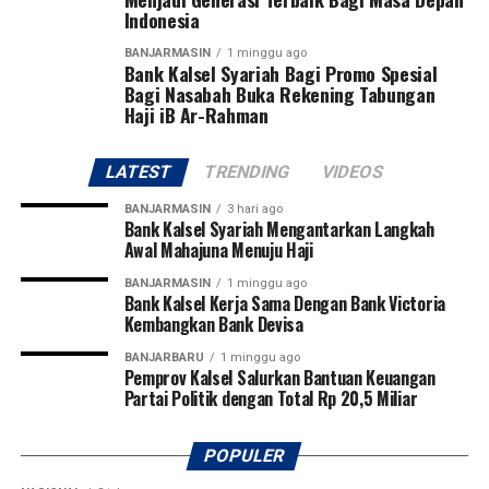
Indonesia
Kalimantan Selatan dan 14 klub asal Kalimantan
Tengah. Dua tim terbaik dari masing-masing provinsi
BANJARMASIN
1 minggu ago
Bank Kalsel Syariah Bagi Promo Spesial
akan melaju ke putaran final Pangdam XXII/Tambun
Bagi Nasabah Buka Rekening Tabungan
Bungai Cup 2026 yang dijadwalkan berlangsung di
Haji iB Ar-Rahman
Stadion Sangga Buana, Kalimantan Tengah, pada 6–8
Agustus 2026.
LATEST
TRENDING
VIDEOS
Pangdam juga berharap dari kompetisi perdana tersebut
BANJARMASIN
3 hari ago
akan lahir pemain-pemain potensial yang mampu
Bank Kalsel Syariah Mengantarkan Langkah
Awal Mahajuna Menuju Haji
membawa nama harum Kalimantan Selatan dan
Kalimantan Tengah di tingkat nasional bahkan
BANJARMASIN
1 minggu ago
Bank Kalsel Kerja Sama Dengan Bank Victoria
internasional.
Kembangkan Bank Devisa
Pembukaan turnamen semakin meriah dengan laga
BANJARBARU
1 minggu ago
Pemprov Kalsel Salurkan Bantuan Keuangan
perdana yang mempertemukan tim Kabupaten Tapin
Partai Politik dengan Total Rp 20,5 Miliar
melawan Kabupaten Hulu Sungai Utara (HSU). Kegiatan
ini juga mendapat dukungan penuh dari PSSI
Kalimantan Selatan, KONI Kalimantan Selatan, serta
POPULER
berbagai organisasi olahraga lainnya sebagai bentuk