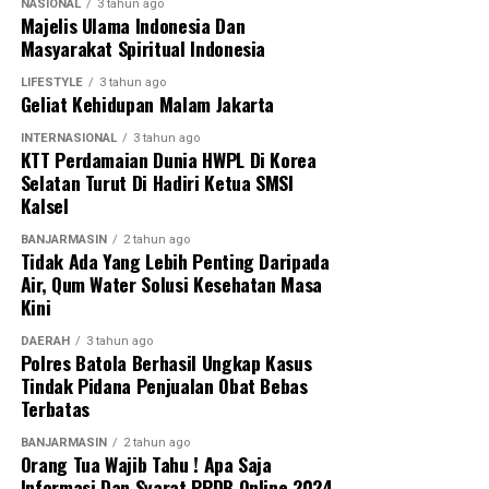
NASIONAL
3 tahun ago
komitmen bersama dalam memajukan sepak bola dan
Majelis Ulama Indonesia Dan
melahirkan generasi atlet berprestasi di Banua.
Masyarakat Spiritual Indonesia
[adv/adpim]
LIFESTYLE
3 tahun ago
Geliat Kehidupan Malam Jakarta
Post Views:
17
INTERNASIONAL
3 tahun ago
Sebarkan
KTT Perdamaian Dunia HWPL Di Korea
Selatan Turut Di Hadiri Ketua SMSI
Kalsel
WhatsApp
0
Facebook
0
BANJARMASIN
2 tahun ago
Tidak Ada Yang Lebih Penting Daripada
Messenger
0
Twitter
0
Air, Qum Water Solusi Kesehatan Masa
Kini
DAERAH
3 tahun ago
Polres Batola Berhasil Ungkap Kasus
Tindak Pidana Penjualan Obat Bebas
Terbatas
BANJARMASIN
2 tahun ago
Orang Tua Wajib Tahu ! Apa Saja
Informasi Dan Syarat PPDB Online 2024