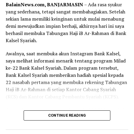
BalainNews.com, BANJARMASIN
– Ada rasa syukur
yang sederhana, tetapi sangat membahagiakan. Setelah
sekian lama memiliki keinginan untuk mulai menabung
demi mewujudkan impian berhaji, akhirnya hari ini saya
berhasil membuka Tabungan Haji iB Ar-Rahman di Bank
Kalsel Syariah.
Awalnya, saat membuka akun Instagram Bank Kalsel,
saya melihat informasi menarik tentang program Milad
ke-22 Bank Kalsel Syariah. Dalam program tersebut,
Bank Kalsel Syariah memberikan hadiah spesial kepada
22 nasabah pertama yang membuka rekening Tabungan
Haji iB Ar-Rahman di setiap Kantor Cabang Syariah
(KCS) dan Kantor Cabang Pembantu Syariah (KCPS).
Cukup dengan setoran awal di atas Rp220.000, nasabah
CONTINUE READING
berkesempatan memperoleh voucher belanja senilai
Rp50.000. Program ini berlangsung pada 1 hingga 31
Agustus 2026 di 13 Kantor Cabang Syariah dan Kantor