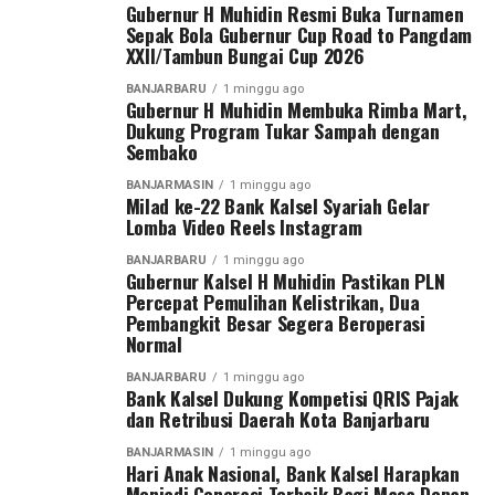
wilayah yang berada di bawah tanggung jawabnya, yakni
Gubernur H Muhidin Resmi Buka Turnamen
Messenger
0
Twitter
0
Kalimantan Selatan dan Kalimantan Tengah.
Sepak Bola Gubernur Cup Road to Pangdam
XXII/Tambun Bungai Cup 2026
Menurut Pangdam, sebagai kodam yang baru berdiri
BANJARBARU
1 minggu ago
sekitar satu tahun, diperlukan wadah kompetisi yang
Gubernur H Muhidin Membuka Rimba Mart,
Dukung Program Tukar Sampah dengan
mampu menjaring talenta-talenta muda terbaik.
Sembako
“Karena kita baru berdiri sekitar satu tahun dan
BANJARMASIN
1 minggu ago
Milad ke-22 Bank Kalsel Syariah Gelar
memiliki dua wilayah, yaitu Kalimantan Tengah dan
Lomba Video Reels Instagram
Kalimantan Selatan. Oleh karena itu, kami menggelar
turnamen sepak bola ini untuk mencari bibit-bibit anak
BANJARBARU
1 minggu ago
Gubernur Kalsel H Muhidin Pastikan PLN
muda dari kedua provinsi tersebut,” ujar Pangdam Zainal
Percepat Pemulihan Kelistrikan, Dua
Arifin.
Pembangkit Besar Segera Beroperasi
Normal
Pangdam menegaskan sepak bola bukan hanya olahraga
BANJARBARU
1 minggu ago
yang paling digemari masyarakat, tetapi juga sarana
Bank Kalsel Dukung Kompetisi QRIS Pajak
membentuk karakter generasi muda melalui nilai
dan Retribusi Daerah Kota Banjarbaru
disiplin, kerja sama, sportivitas, dan semangat juang.
BANJARMASIN
1 minggu ago
Hari Anak Nasional, Bank Kalsel Harapkan
Turnamen ini diikuti 27 tim, terdiri dari 13 klub asal
Menjadi Generasi Terbaik Bagi Masa Depan