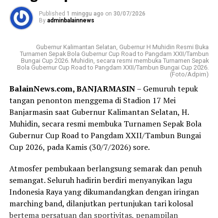
(Pemkab/Pemkot) provinsi setempat.
Published
1 minggu ago
on
30/07/2026
By
adminbalainnews
Visi Badan Usaha Milik Daerah (BUMD) Pemprov Kalsel
tersebut; menjadi bank yang kuat, kompetitif, dan
terpercaya dengan memberikan pelayanan terbaik
Gubernur Kalimantan Selatan, Gubernur H Muhidin Resmi Buka
Turnamen Sepak Bola Gubernur Cup Road to Pangdam XXII/Tambun
kepada masyarakat.
Bungai Cup 2026. Muhidin, secara resmi membuka Turnamen Sepak
Bola Gubernur Cup Road to Pangdam XXII/Tambun Bungai Cup 2026.
(Foto/Adpim)
Sementara misinya ;menjadi penggerak perekonomian
BalainNews.com, BANJARMASIN
– Gemuruh tepuk
daerah, memberikan nilai tambah bagi pemegang saham,
tangan penonton menggema di Stadion 17 Mei
serta menyediakan layanan perbankan berkualitas.
Banjarmasin saat Gubernur Kalimantan Selatan, H.
Muhidin, secara resmi membuka Turnamen Sepak Bola
Sedangkan produk Bank Kalsel meliputi layanan
Gubernur Cup Road to Pangdam XXII/Tambun Bungai
tabungan, kredit atau pinjaman, serta layanan khusus
Cup 2026, pada Kamis (30/7/2026) sore.
seperti Tabungan Banua, Kredit Multiguna Plus, dan
Layanan Devisa.
Atmosfer pembukaan berlangsung semarak dan penuh
semangat. Seluruh hadirin berdiri menyanyikan lagu
Rapat kerja Komisi II Bidang Ekonomi dan Keuangan
Indonesia Raya yang dikumandangkan dengan iringan
DPRD tersebut dengan sejumlah BUMD milik Pemprov
marching band, dilanjutkan pertunjukan tari kolosal
Kalsel semula dipimpin Wakil Ketua Komisinya H
bertema persatuan dan sportivitas, penampilan
Suripno Sumas.