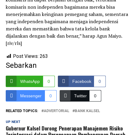
komisaris non independen bagaimana mereka bisa
menerjemahkan keinginan pemegang saham, sementara
yang independen bagaimana menjaga independensi
mereka dan memastikan bahwa tata kelola bank
dijalankan dengan baik dan benar,” harap Agus Maiyo.
[riv/rls]
Post Views:
263
Sebarkan
WhatsApp
0
Facebook
0
Messenger
0
Twitter
0
RELATED TOPICS:
ADVERTORIAL
BANK KALSEL
UP NEXT
Gubernur Kalsel Dorong Penerapan Manajemen Risiko
Terintegrasi dalam Perencanaan Pembangunan Daerah