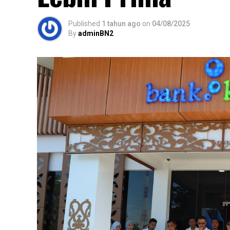
Published
1 tahun ago
on
04/08/2025
By
adminBN2