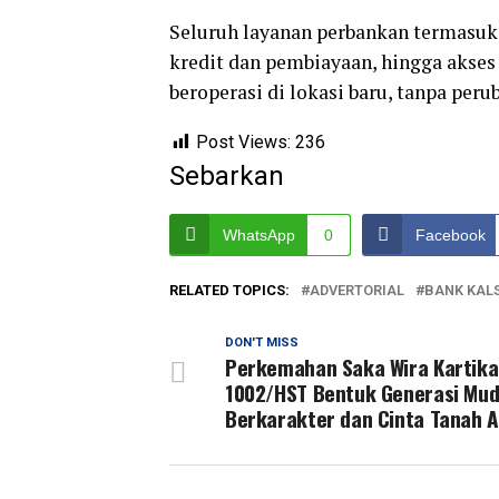
Seluruh layanan perbankan termasuk
kredit dan pembiayaan, hingga akses
beroperasi di lokasi baru, tanpa peru
Post Views:
236
Sebarkan
WhatsApp
0
Facebook
RELATED TOPICS:
ADVERTORIAL
BANK KAL
DON'T MISS
Perkemahan Saka Wira Kartika
1002/HST Bentuk Generasi Mu
Berkarakter dan Cinta Tanah A