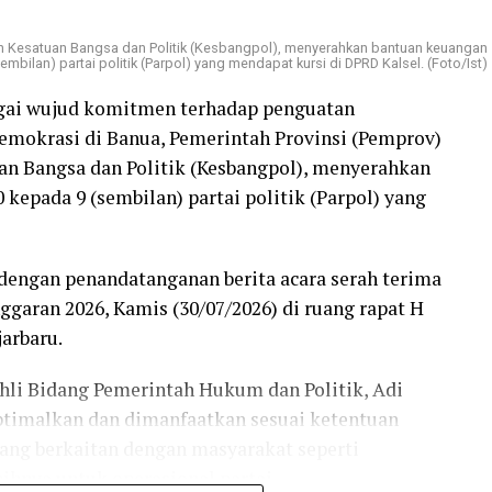
an Kesatuan Bangsa dan Politik (Kesbangpol), menyerahkan bantuan keuangan
mbilan) partai politik (Parpol) yang mendapat kursi di DPRD Kalsel. (Foto/Ist)
gai wujud komitmen terhadap penguatan
demokrasi di Banua, Pemerintah Provinsi (Pemprov)
an Bangsa dan Politik (Kesbangpol), menyerahkan
 kepada 9 (sembilan) partai politik (Parpol) yang
dengan penandatanganan berita acara serah terima
garan 2026, Kamis (30/07/2026) di ruang rapat H
arbaru.
hli Bidang Pemerintah Hukum dan Politik, Adi
optimalkan dan dimanfaatkan sesuai ketentuan
yang berkaitan dengan masyarakat seperti
ihnya untuk operasional partai.