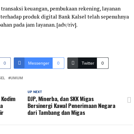
 transaksi keuangan, pembukaan rekening, layanan
 terhadap produk digital Bank Kalsel telah sepenuhnya
bahan pada jam layanan. [adv/riv].
0
Messenger
0
Twitter
0
SEL
UMUM
UP NEXT
 Kodim
DJP, Minerba, dan SKK Migas
da
Bersinergi Kawal Penerimaan Negara
ir
dari Tambang dan Migas