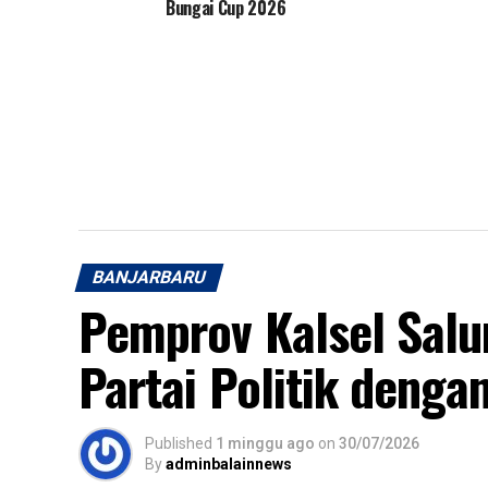
Bungai Cup 2026
BANJARBARU
Pemprov Kalsel Sal
Partai Politik dengan
Published
1 minggu ago
on
30/07/2026
By
adminbalainnews