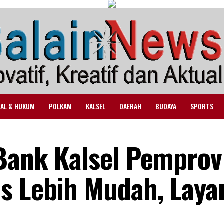
NAL & HUKUM
POLKAM
KALSEL
DAERAH
BUDAYA
SPORTS
Bank Kalsel Pemprov
s Lebih Mudah, Laya