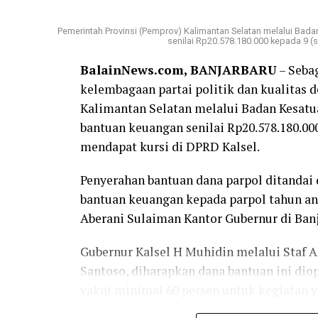
Pemerintah Provinsi (Pemprov) Kalimantan Selatan melalui Bad
senilai Rp20.578.180.000 kepada 9 (se
BalainNews.com, BANJARBARU
– Seba
kelembagaan partai politik dan kualitas 
Kalimantan Selatan melalui Badan Kesatu
bantuan keuangan senilai Rp20.578.180.000
mendapat kursi di DPRD Kalsel.
Penyerahan bantuan dana parpol ditandai 
bantuan keuangan kepada parpol tahun ang
Aberani Sulaiman Kantor Gubernur di Banj
Gubernur Kalsel H Muhidin melalui Staf A
Santoso, diharapkan dana bantuan ini di
yakni minimal 60 persen untuk kegiatan 
pendidikan politik dan pangkaderan, seleb