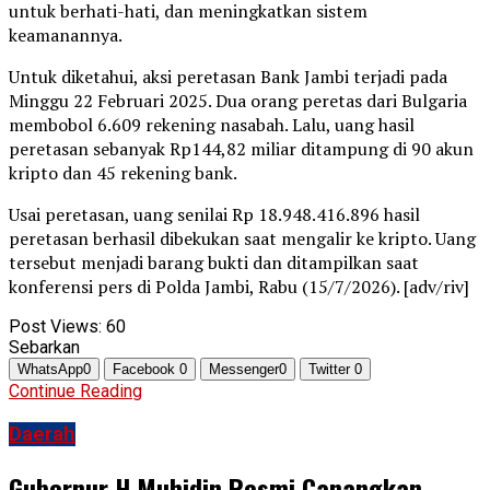
untuk berhati-hati, dan meningkatkan sistem
keamanannya.
Untuk diketahui, aksi peretasan Bank Jambi terjadi pada
Minggu 22 Februari 2025. Dua orang peretas dari Bulgaria
membobol 6.609 rekening nasabah. Lalu, uang hasil
peretasan sebanyak Rp144,82 miliar ditampung di 90 akun
kripto dan 45 rekening bank.
Usai peretasan, uang senilai Rp 18.948.416.896 hasil
peretasan berhasil dibekukan saat mengalir ke kripto. Uang
tersebut menjadi barang bukti dan ditampilkan saat
konferensi pers di Polda Jambi, Rabu (15/7/2026). [adv/riv]
Post Views:
60
Sebarkan
WhatsApp
0
Facebook
0
Messenger
0
Twitter
0
Continue Reading
Daerah
Gubernur H Muhidin Resmi Canangkan