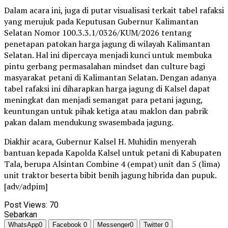
Dalam acara ini, juga di putar visualisasi terkait tabel rafaksi
yang merujuk pada Keputusan Gubernur Kalimantan
Selatan Nomor 100.3.3.1/0326/KUM/2026 tentang
penetapan patokan harga jagung di wilayah Kalimantan
Selatan. Hal ini dipercaya menjadi kunci untuk membuka
pintu gerbang permasalahan mindset dan culture bagi
masyarakat petani di Kalimantan Selatan. Dengan adanya
tabel rafaksi ini diharapkan harga jagung di Kalsel dapat
meningkat dan menjadi semangat para petani jagung,
keuntungan untuk pihak ketiga atau maklon dan pabrik
pakan dalam mendukung swasembada jagung.
Diakhir acara, Gubernur Kalsel H. Muhidin menyerah
bantuan kepada Kapolda Kalsel untuk petani di Kabupaten
Tala, berupa Alsintan Combine 4 (empat) unit dan 5 (lima)
unit traktor beserta bibit benih jagung hibrida dan pupuk.
[adv/adpim]
Post Views:
70
Sebarkan
WhatsApp
0
Facebook
0
Messenger
0
Twitter
0