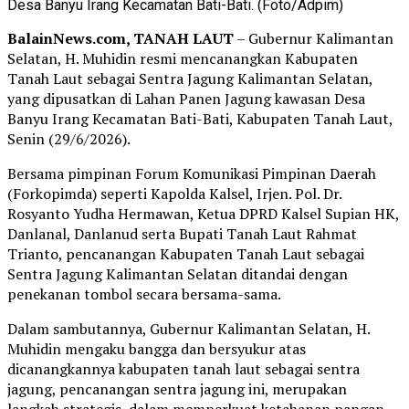
Desa Banyu Irang Kecamatan Bati-Bati. (Foto/Adpim)
BalainNews.com, TANAH LAUT
– Gubernur Kalimantan
Selatan, H. Muhidin resmi mencanangkan Kabupaten
Tanah Laut sebagai Sentra Jagung Kalimantan Selatan,
yang dipusatkan di Lahan Panen Jagung kawasan Desa
Banyu Irang Kecamatan Bati-Bati, Kabupaten Tanah Laut,
Senin (29/6/2026).
Bersama pimpinan Forum Komunikasi Pimpinan Daerah
(Forkopimda) seperti Kapolda Kalsel, Irjen. Pol. Dr.
Rosyanto Yudha Hermawan, Ketua DPRD Kalsel Supian HK,
Danlanal, Danlanud serta Bupati Tanah Laut Rahmat
Trianto, pencanangan Kabupaten Tanah Laut sebagai
Sentra Jagung Kalimantan Selatan ditandai dengan
penekanan tombol secara bersama-sama.
Dalam sambutannya, Gubernur Kalimantan Selatan, H.
Muhidin mengaku bangga dan bersyukur atas
dicanangkannya kabupaten tanah laut sebagai sentra
jagung, pencanangan sentra jagung ini, merupakan
langkah strategis, dalam memperkuat ketahanan pangan,