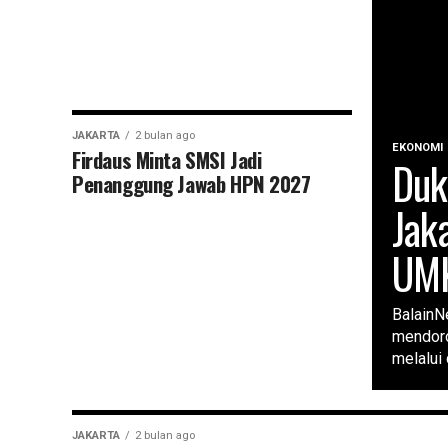
JAKARTA
2 bulan ago
EKONOMI
Firdaus Minta SMSI Jadi
Duk
Penanggung Jawab HPN 2027
Jak
UMK
Balain
mendoro
melalui 
JAKARTA
2 bulan ago