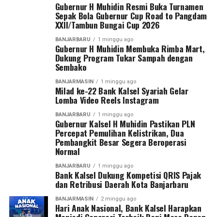
Gubernur H Muhidin Resmi Buka Turnamen
Sepak Bola Gubernur Cup Road to Pangdam
XXII/Tambun Bungai Cup 2026
BANJARBARU
1 minggu ago
Gubernur H Muhidin Membuka Rimba Mart,
Dukung Program Tukar Sampah dengan
Sembako
BANJARMASIN
1 minggu ago
Milad ke-22 Bank Kalsel Syariah Gelar
Lomba Video Reels Instagram
BANJARBARU
1 minggu ago
Gubernur Kalsel H Muhidin Pastikan PLN
Percepat Pemulihan Kelistrikan, Dua
Pembangkit Besar Segera Beroperasi
Normal
BANJARBARU
1 minggu ago
Bank Kalsel Dukung Kompetisi QRIS Pajak
dan Retribusi Daerah Kota Banjarbaru
BANJARMASIN
2 minggu ago
Hari Anak Nasional, Bank Kalsel Harapkan
Menjadi Generasi Terbaik Bagi Masa Depan