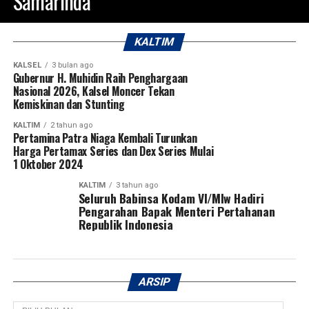
Samarinda
KALTIM
KALSEL
3 bulan ago
Gubernur H. Muhidin Raih Penghargaan
Nasional 2026, Kalsel Moncer Tekan
Kemiskinan dan Stunting
KALTIM
2 tahun ago
Pertamina Patra Niaga Kembali Turunkan
Harga Pertamax Series dan Dex Series Mulai
1 Oktober 2024
KALTIM
3 tahun ago
Seluruh Babinsa Kodam VI/Mlw Hadiri
Pengarahan Bapak Menteri Pertahanan
Republik Indonesia
ARSIP
Arsip