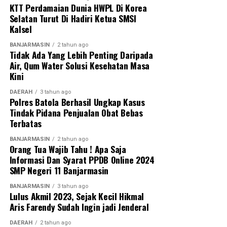
Sebarkan
KTT Perdamaian Dunia HWPL Di Korea
Selatan Turut Di Hadiri Ketua SMSI
Kalsel
WhatsApp
0
Facebook
0
BANJARMASIN
2 tahun ago
Tidak Ada Yang Lebih Penting Daripada
Messenger
0
Twitter
0
Air, Qum Water Solusi Kesehatan Masa
Kini
DAERAH
3 tahun ago
Polres Batola Berhasil Ungkap Kasus
Tindak Pidana Penjualan Obat Bebas
Terbatas
BANJARMASIN
2 tahun ago
Orang Tua Wajib Tahu ! Apa Saja
Informasi Dan Syarat PPDB Online 2024
SMP Negeri 11 Banjarmasin
BANJARMASIN
3 tahun ago
Lulus Akmil 2023, Sejak Kecil Hikmal
Aris Farendy Sudah Ingin jadi Jenderal
DAERAH
2 tahun ago