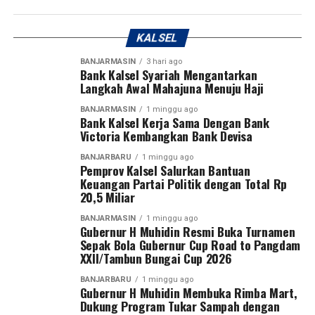
mendukung tumbuh kembang anak.Acara Liburan &
menjunjung tinggi sportivitas, sedangkan perangkat
Musiman
pertandingan diminta memimpin kompetisi secara
KALSEL
profesional dan adil.
“Selamat Hari Anak Nasional. Mari terus hadir dengan
BANJARMASIN
3 hari ago
penuh kasih agar anak-anak dapat tumbuh, bermimpi,
Bank Kalsel Syariah Mengantarkan
Dengan mengucapkan Bismillahirrahmanirrahim,
Langkah Awal Mahajuna Menuju Haji
dan menjadi generasi terbaik bagi masa depan
Gubernur H. Muhidin secara resmi membuka Turnamen
Indonesia,” demikian pesan Bank Kalsel. [adv/riv]
Sepak Bola Gubernur Cup Road to Pangdam
BANJARMASIN
1 minggu ago
Bank Kalsel Kerja Sama Dengan Bank
XXII/Tambun Bungai Cup 2026.
Victoria Kembangkan Bank Devisa
Post Views:
31
Sementara itu, Pangdam XXII/Tambun Bungai Mayjen
Sebarkan
BANJARBARU
1 minggu ago
Pemprov Kalsel Salurkan Bantuan
TNI Zainal Arifin menegaskan turnamen ini merupakan
Keuangan Partai Politik dengan Total Rp
langkah nyata Kodam XXII/Tambun Bungai dalam
20,5 Miliar
WhatsApp
0
Facebook
0
membangun ekosistem pembinaan sepak bola di dua
BANJARMASIN
1 minggu ago
wilayah yang berada di bawah tanggung jawabnya, yakni
Gubernur H Muhidin Resmi Buka Turnamen
Messenger
0
Twitter
0
Kalimantan Selatan dan Kalimantan Tengah.
Sepak Bola Gubernur Cup Road to Pangdam
XXII/Tambun Bungai Cup 2026
Menurut Pangdam, sebagai kodam yang baru berdiri
BANJARBARU
1 minggu ago
sekitar satu tahun, diperlukan wadah kompetisi yang
Gubernur H Muhidin Membuka Rimba Mart,
Dukung Program Tukar Sampah dengan
mampu menjaring talenta-talenta muda terbaik.