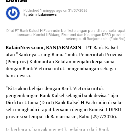
Jalan S. Parman, Banjarmasin.
Published
1 minggu ago
on
31/07/2026
By
adminbalainnews
Sesampainya di sana, saya disambut dengan ramah oleh
petugas keamanan yang memberikan formulir serta
Dirut PT Bank Kalsel H Fachrudin beri keterangan pers di sela-sela rapat
nomor antrean. Yang membuat saya terkesan, bahkan
bersama Komisi II Bidang Ekonomi dan Keuangan DPRD provinsi
setempat di Banjarmasin. (Foto/Ist)
sebelum formulir selesai saya isi, nomor antrean saya
BalainNews.com, BANJARMASIN
– PT Bank Kalsel
sudah dipanggil. Proses pembukaan rekening
atau “Banknya Urang Banua” milik Pemerintah Provinsi
berlangsung cepat, tertib, dan pelayanan yang diberikan
(Pemprov) Kalimantan Selatan menjalin kerja sama
terasa ramah serta membantu.
dengan Bank Victoria untuk pengembangan sebagai
Bagi sebagian orang, membuka rekening mungkin
bank devisa.
merupakan hal biasa. Namun bagi saya, hari ini menjadi
“Kita akan belajar dengan Bank Victoria untuk
langkah awal yang penuh makna. Tabungan Haji bukan
pengembangan Bank Kalsel sebagai bank devisa,” ujar
sekadar buku tabungan, melainkan ikhtiar kecil untuk
Direktur Utama (Dirut) Bank Kalsel H Fachrudin di sela-
mendekatkan diri pada impian besar, yaitu memenuhi
sela menghadiri rapat bersama dengan Komisi II DPRD
panggilan Allah SWT ke Tanah Suci.
provinsi setempat di Banjarmasin, Rabu (29/7/2026).
Terima kasih kepada Bank Kalsel Syariah atas pelayanan
Ia berharap, banyak memetik pelajaran dari Bank
yang baik serta program yang mendorong masyarakat