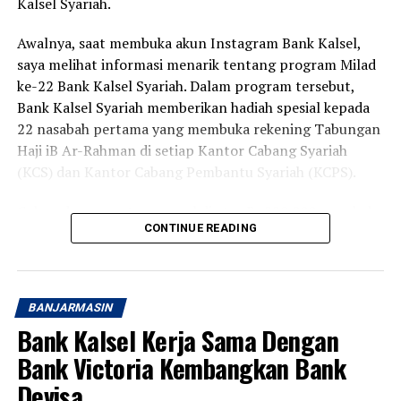
Kalsel Syariah.
Awalnya, saat membuka akun Instagram Bank Kalsel,
saya melihat informasi menarik tentang program Milad
ke-22 Bank Kalsel Syariah. Dalam program tersebut,
Bank Kalsel Syariah memberikan hadiah spesial kepada
22 nasabah pertama yang membuka rekening Tabungan
Haji iB Ar-Rahman di setiap Kantor Cabang Syariah
(KCS) dan Kantor Cabang Pembantu Syariah (KCPS).
Cukup dengan setoran awal di atas Rp220.000, nasabah
CONTINUE READING
berkesempatan memperoleh voucher belanja senilai
Rp50.000. Program ini berlangsung pada 1 hingga 31
Agustus 2026 di 13 Kantor Cabang Syariah dan Kantor
Cabang Pembantu Syariah Bank Kalsel Syariah yang
BANJARMASIN
tersebar di Kalimantan Selatan.
Bank Kalsel Kerja Sama Dengan
Karena tanggal 1 dan 2 Agustus bertepatan dengan hari
Bank Victoria Kembangkan Bank
Sabtu dan Minggu, saya baru bisa datang pada Senin
Devisa
pagi ke Kantor Cabang Syariah Bank Kalsel Syariah di