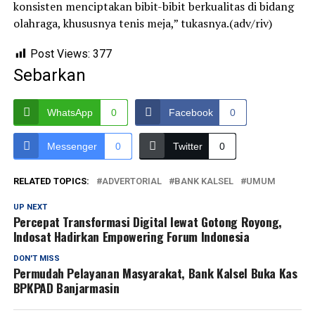
konsisten menciptakan bibit-bibit berkualitas di bidang
olahraga, khususnya tenis meja,” tukasnya.(adv/riv)
Post Views:
377
Sebarkan
WhatsApp
0
Facebook
0
Messenger
0
Twitter
0
RELATED TOPICS:
ADVERTORIAL
BANK KALSEL
UMUM
UP NEXT
Percepat Transformasi Digital lewat Gotong Royong,
Indosat Hadirkan Empowering Forum Indonesia
DON'T MISS
Permudah Pelayanan Masyarakat, Bank Kalsel Buka Kas
BPKPAD Banjarmasin