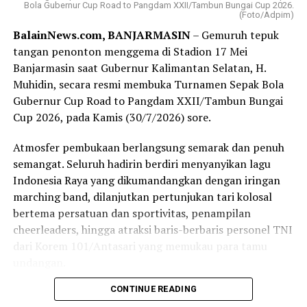
Bola Gubernur Cup Road to Pangdam XXII/Tambun Bungai Cup 2026.
(Foto/Adpim)
Sementara misinya ;menjadi penggerak perekonomian
BalainNews.com, BANJARMASIN
– Gemuruh tepuk
daerah, memberikan nilai tambah bagi pemegang saham,
tangan penonton menggema di Stadion 17 Mei
serta menyediakan layanan perbankan berkualitas.
Banjarmasin saat Gubernur Kalimantan Selatan, H.
Muhidin, secara resmi membuka Turnamen Sepak Bola
Sedangkan produk Bank Kalsel meliputi layanan
Gubernur Cup Road to Pangdam XXII/Tambun Bungai
tabungan, kredit atau pinjaman, serta layanan khusus
Cup 2026, pada Kamis (30/7/2026) sore.
seperti Tabungan Banua, Kredit Multiguna Plus, dan
Layanan Devisa.
Atmosfer pembukaan berlangsung semarak dan penuh
semangat. Seluruh hadirin berdiri menyanyikan lagu
Rapat kerja Komisi II Bidang Ekonomi dan Keuangan
Indonesia Raya yang dikumandangkan dengan iringan
DPRD tersebut dengan sejumlah BUMD milik Pemprov
marching band, dilanjutkan pertunjukan tari kolosal
Kalsel semula dipimpin Wakil Ketua Komisinya H
bertema persatuan dan sportivitas, penampilan
Suripno Sumas.
cheerleaders, hingga atraksi baris-berbaris personel TNI
Namun karena Suripno mau mengikuti. rapat Badan
dari Korem 101/Antasari yang memukau para tamu
Anggaran (Banggar) DPRD Kalsel pada waktu
undangan.
bersamaan untuk melanjutkan pimpinan rapat tersebut
CONTINUE READING
Momen semakin khidmat ketika bendera turnamen
Sekretaris Komisi II Hani Jahrian.