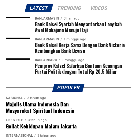
Agustus 2026.
LATEST
TRENDING
VIDEOS
Pangdam juga berharap dari kompetisi perdana tersebut
BANJARMASIN
3 hari ago
akan lahir pemain-pemain potensial yang mampu
Bank Kalsel Syariah Mengantarkan Langkah
Awal Mahajuna Menuju Haji
membawa nama harum Kalimantan Selatan dan
Kalimantan Tengah di tingkat nasional bahkan
BANJARMASIN
1 minggu ago
Bank Kalsel Kerja Sama Dengan Bank Victoria
internasional.
Kembangkan Bank Devisa
Pembukaan turnamen semakin meriah dengan laga
BANJARBARU
1 minggu ago
Pemprov Kalsel Salurkan Bantuan Keuangan
perdana yang mempertemukan tim Kabupaten Tapin
Partai Politik dengan Total Rp 20,5 Miliar
melawan Kabupaten Hulu Sungai Utara (HSU). Kegiatan
ini juga mendapat dukungan penuh dari PSSI
Kalimantan Selatan, KONI Kalimantan Selatan, serta
POPULER
berbagai organisasi olahraga lainnya sebagai bentuk
NASIONAL
3 tahun ago
komitmen bersama dalam memajukan sepak bola dan
Majelis Ulama Indonesia Dan
melahirkan generasi atlet berprestasi di Banua.
Masyarakat Spiritual Indonesia
[adv/adpim]
LIFESTYLE
3 tahun ago
Geliat Kehidupan Malam Jakarta
Post Views:
17
INTERNASIONAL
3 tahun ago