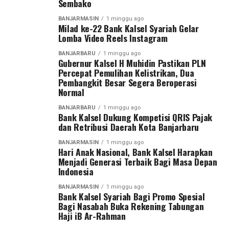
Sembako
“Karena kita baru berdiri sekitar satu tahun dan
BANJARMASIN
1 minggu ago
Milad ke-22 Bank Kalsel Syariah Gelar
memiliki dua wilayah, yaitu Kalimantan Tengah dan
Lomba Video Reels Instagram
Kalimantan Selatan. Oleh karena itu, kami menggelar
turnamen sepak bola ini untuk mencari bibit-bibit anak
BANJARBARU
1 minggu ago
Gubernur Kalsel H Muhidin Pastikan PLN
muda dari kedua provinsi tersebut,” ujar Pangdam Zainal
Percepat Pemulihan Kelistrikan, Dua
Arifin.
Pembangkit Besar Segera Beroperasi
Normal
Pangdam menegaskan sepak bola bukan hanya olahraga
BANJARBARU
1 minggu ago
yang paling digemari masyarakat, tetapi juga sarana
Bank Kalsel Dukung Kompetisi QRIS Pajak
membentuk karakter generasi muda melalui nilai
dan Retribusi Daerah Kota Banjarbaru
disiplin, kerja sama, sportivitas, dan semangat juang.
BANJARMASIN
1 minggu ago
Hari Anak Nasional, Bank Kalsel Harapkan
Turnamen ini diikuti 27 tim, terdiri dari 13 klub asal
Menjadi Generasi Terbaik Bagi Masa Depan
Indonesia
Kalimantan Selatan dan 14 klub asal Kalimantan
Tengah. Dua tim terbaik dari masing-masing provinsi
BANJARMASIN
1 minggu ago
Bank Kalsel Syariah Bagi Promo Spesial
akan melaju ke putaran final Pangdam XXII/Tambun
Bagi Nasabah Buka Rekening Tabungan
Bungai Cup 2026 yang dijadwalkan berlangsung di
Haji iB Ar-Rahman
Stadion Sangga Buana, Kalimantan Tengah, pada 6–8