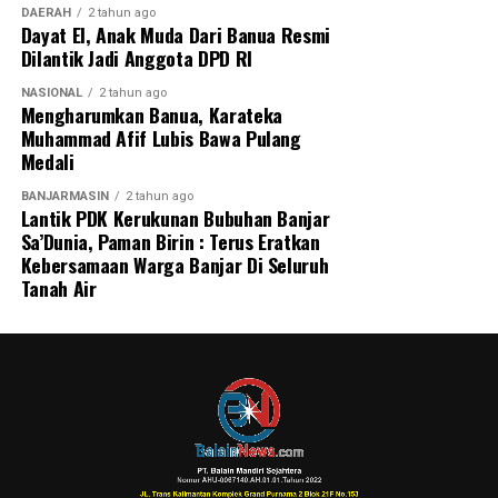
DAERAH
2 tahun ago
pentingnya menjaga keamanan, kerukunan, dan
Dayat El, Anak Muda Dari Banua Resmi
kenyamanan di tengah masyarakat. Ia berharap
Dilantik Jadi Anggota DPD RI
Indonesia, khususnya Kalimantan Selatan, dapat terus
NASIONAL
2 tahun ago
menjadi daerah yang damai dan kondusif bagi seluruh
Mengharumkan Banua, Karateka
warganya.
Muhammad Afif Lubis Bawa Pulang
Medali
‎”Kita tetap saling mencintai dan menyayangi. Kita harus
BANJARMASIN
2 tahun ago
menciptakan Indonesia dan Kalimantan Selatan agar
Lantik PDK Kerukunan Bubuhan Banjar
semuanya menjadi aman, rukun, dan nyaman dalam
Sa’Dunia, Paman Birin : Terus Eratkan
kehidupan,” tandasnya. [adv/riv/adpim]
Kebersamaan Warga Banjar Di Seluruh
Tanah Air
Post Views:
91
Sebarkan
WhatsApp
0
Facebook
0
Messenger
0
Twitter
0