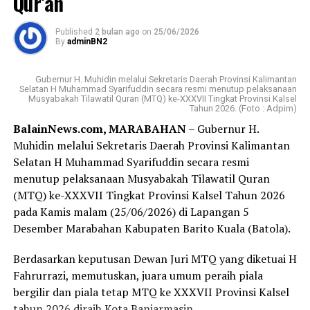
Qur’an
berjalan dengan aman, lancar, dan sukses hingga akhir,”
yang aktif menggerakan dukungan untuk mencapai
ujar Muhidin.
swasembada pangan, khususnya peningkatan
Published
2 bulan ago
on
25/06/2026
By
adminBN2
produktivitas jagung,” harap Gubernur Kalsel h.
Lebih lanjut,Gubernur H. Muhidin juga menyampaikan
Muhidin.
apresiasi kepada Pemerintah Kabupaten Hulu Sungai
Gubernur H. Muhidin melalui Sekretaris Daerah Provinsi Kalimantan
Selatan beserta seluruh panitia yang telah bekerja keras
Selatan H Muhammad Syarifuddin secara resmi menutup pelaksanaan
Mengakhiri sambutannya, Gubernur H. Muhidin
menyelenggarakan Festival Bamboo Rafting 2026
Musyabakah Tilawatil Quran (MTQ) ke-XXXVII Tingkat Provinsi Kalsel
mengajak untuk terus merangkul petani.
Tahun 2026. (Foto : Adpim)
sehingga kembali menjadi daya tarik wisata yang
BalainNews.com, MARABAHAN
– Gubernur H.
dinantikan masyarakat maupun wisatawan.
“Ayo, kita terus merangkul petani, membantu mereka,
Muhidin melalui Sekretaris Daerah Provinsi Kalimantan
memberdayakan mereka, dan bekerja bersama dengan
Selatan H Muhammad Syarifuddin secara resmi
“Apresiasi yang setinggi-tingginya patut diberikan
petani, demi mewujudkan swasembada dan kemandirian
menutup pelaksanaan Musyabakah Tilawatil Quran
kepada Bupati Hulu Sungai Selatan beserta seluruh
pangan di Kalimantan Selatan,” tutup Gubernur Kalsel,
(MTQ) ke-XXXVII Tingkat Provinsi Kalsel Tahun 2026
jajaran yang telah bekerja keras menyelenggarakan
H. Muhidin.
pada Kamis malam (25/06/2026) di Lapangan 5
festival ini. Festival Bamboo Rafting menjadi momentum
Desember Marabahan Kabupaten Barito Kuala (Batola).
berharga bagi kita semua,” katanya.
Sebelumnya, Kapolda Kalsel, Irjen. Pol. Rosyanto Yudha
Hermawan menyampaikan ungkapan terimakasih
Berdasarkan keputusan Dewan Juri MTQ yang diketuai H
Menurut orang nomor satu di Kalsel itu, Festival
kepada Gubernur Kalsel, H. Muhidin, karena telah
Fahrurrazi, memutuskan, juara umum peraih piala
Bamboo Rafting bukan sekadar agenda seremonial,
mendukung penuh Program Nasional Presiden RI
bergilir dan piala tetap MTQ ke XXXVII Provinsi Kalsel
tetapi merupakan upaya nyata melestarikan tradisi
terkait Swasembada Pangan dengan banyak
tahun 2026 diraih Kota Banjarmasin.