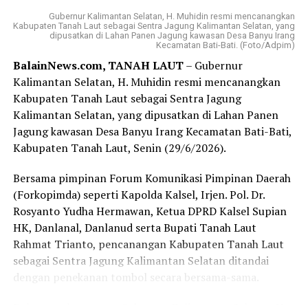
Gubernur Kalimantan Selatan, H. Muhidin resmi mencanangkan
Ketiganya berperan sebagai penampung uang yang
Kabupaten Tanah Laut sebagai Sentra Jagung Kalimantan Selatan, yang
berhasil diretas, dengan membuka 90 akun kripto dan
dipusatkan di Lahan Panen Jagung kawasan Desa Banyu Irang
Kecamatan Bati-Bati. (Foto/Adpim)
membuka 45 rekening bank yang diperintahkan oleh
BalainNews.com, TANAH LAUT
– Gubernur
Alcaz dan Tesevetanov.
Kalimantan Selatan, H. Muhidin resmi mencanangkan
Kabupaten Tanah Laut sebagai Sentra Jagung
Dalam melancarkan aksinya, komplotan peretas ini
Kalimantan Selatan, yang dipusatkan di Lahan Panen
sengaja bekerja pada hari libur. Mereka memanfaatkan
Jagung kawasan Desa Banyu Irang Kecamatan Bati-Bati,
momen libur untuk menjebol sistem keamanan bank,
Kabupaten Tanah Laut, Senin (29/6/2026).
dan menguras habis rekening nasabah.
Bersama pimpinan Forum Komunikasi Pimpinan Daerah
Hasil penyelidikan polisi, mereka selalu menargetkan
(Forkopimda) seperti Kapolda Kalsel, Irjen. Pol. Dr.
bank milik pemerintah daerah. Bahkan, setelah berhasil
Rosyanto Yudha Hermawan, Ketua DPRD Kalsel Supian
menjebol Bank Jambi, komplotan ini juga sudah
HK, Danlanal, Danlanud serta Bupati Tanah Laut
menargetkan bank lainnya.
Rahmat Trianto, pencanangan Kabupaten Tanah Laut
“Kalau tidak kita tangkap, mereka sudah menargetkan
sebagai Sentra Jagung Kalimantan Selatan ditandai
bank lain, dan tinggal beraksi saja. Semua sudah mereka
dengan penekanan tombol secara bersama-sama.
siapkan, termasuk rekening bank, serta akun kriptonya,”
Dalam sambutannya, Gubernur Kalimantan Selatan, H.