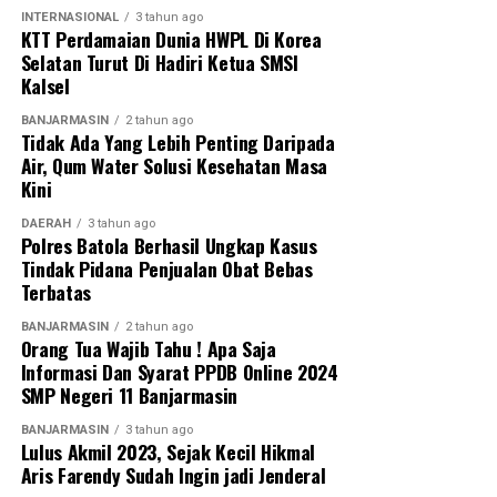
merupakan golongan yang beruntung karena akan
INTERNASIONAL
3 tahun ago
Messenger
0
Twitter
0
memperoleh keberkahan, baik di dunia maupun di
KTT Perdamaian Dunia HWPL Di Korea
akhirat.
Selatan Turut Di Hadiri Ketua SMSI
Kalsel
‎Dalam pesannya, Habib Syech berharap seluruh hajat
BANJARMASIN
2 tahun ago
dan doa umat yang dipanjatkan melalui lantunan
Tidak Ada Yang Lebih Penting Daripada
shalawat dapat dikabulkan oleh Allah SWT serta
Air, Qum Water Solusi Kesehatan Masa
Kini
mendapat ridha dari Baginda Nabi Muhammad SAW.
DAERAH
3 tahun ago
‎”Dan insyaallah dari hajat kita semua lewat bershalawat,
Polres Batola Berhasil Ungkap Kasus
semoga dikabulkan oleh Allah SWT dan diridhai Baginda
Tindak Pidana Penjualan Obat Bebas
Nabi Muhammad SAW,” tutur Habib Syech.
Terbatas
BANJARMASIN
2 tahun ago
‎Habib Syech juga mengajak masyarakat untuk terus
Orang Tua Wajib Tahu ! Apa Saja
menjaga rasa cinta, persaudaraan, dan kepedulian
Informasi Dan Syarat PPDB Online 2024
antarsesama. Menurutnya, kebersamaan dan sikap
SMP Negeri 11 Banjarmasin
saling menyayangi menjadi kunci dalam menciptakan
BANJARMASIN
3 tahun ago
kehidupan yang harmonis.
Lulus Akmil 2023, Sejak Kecil Hikmal
Aris Farendy Sudah Ingin jadi Jenderal
‎Dalam kesempatan itu, Habib Syech menekankan