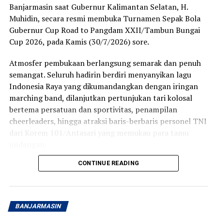
Banjarmasin saat Gubernur Kalimantan Selatan, H.
Muhidin, secara resmi membuka Turnamen Sepak Bola
Sedangkan produk Bank Kalsel meliputi layanan
Gubernur Cup Road to Pangdam XXII/Tambun Bungai
tabungan, kredit atau pinjaman, serta layanan khusus
Cup 2026, pada Kamis (30/7/2026) sore.
seperti Tabungan Banua, Kredit Multiguna Plus, dan
Layanan Devisa.
Atmosfer pembukaan berlangsung semarak dan penuh
semangat. Seluruh hadirin berdiri menyanyikan lagu
Rapat kerja Komisi II Bidang Ekonomi dan Keuangan
Indonesia Raya yang dikumandangkan dengan iringan
DPRD tersebut dengan sejumlah BUMD milik Pemprov
marching band, dilanjutkan pertunjukan tari kolosal
Kalsel semula dipimpin Wakil Ketua Komisinya H
bertema persatuan dan sportivitas, penampilan
Suripno Sumas.
cheerleaders, hingga atraksi baris-berbaris personel TNI
Namun karena Suripno mau mengikuti. rapat Badan
dari Korem 101/Antasari yang memukau para tamu
Anggaran (Banggar) DPRD Kalsel pada waktu
undangan.
bersamaan untuk melanjutkan pimpinan rapat tersebut
CONTINUE READING
Momen semakin khidmat ketika bendera turnamen
Sekretaris Komisi II Hani Jahrian.
dibentangkan di tengah lapangan, disusul masuknya
Rapat Komisi II dengan mitra terkait itu membahas
anak-anak ke arena stadion sebagai simbol harapan
Rencana Anggaran Pendapatan dan Belanja Daerah
lahirnya generasi muda yang mencintai olahraga,
BANJARMASIN
(RAPBD) Kalsel Tahun 2027. [adv]
khususnya sepak bola.