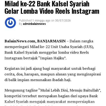
Milad ke-22 Bank Kalsel Syariah
Kedatangan Gubernur H. Muhidin disambut Pangdam
Post Views:
28
Gelar Lomba Video Reels Instagram
XXII/Tambun Bungai Mayjen TNI Zainal Arifin bersama
Sebarkan
jajaran Forum Koordinasi Pimpinan Daerah
Published
1 minggu ago
on
30/07/2026
By
adminbalainnews
(Forkopimda) Kalimantan Selatan, di antaranya Ketua
WhatsApp
0
Facebook
0
DPRD Provinsi Kalimantan Selatan, Danrem
101/Antasari, Danlanal Banjarmasin, Sekretaris Daerah
Messenger
0
Twitter
0
BalainNews.com, BANJARMASIN
– Dalam rangka
Provinsi Kalimantan Selatan, Bupati Hulu Sungai
memperingati Milad ke-22 Unit Usaha Syariah (UUS),
Tengah, serta jajaran TNI, Polri, dan pemerintah daerah.
Bank Kalsel Syariah menggelar lomba video Reels
Instagram bertajuk “Impian Hajiku”.
Dalam sambutannya, Gubernur H. Muhidin mengajak
seluruh peserta menjadikan turnamen sebagai ajang
Kegiatan ini jadi ajang bagi masyarakat untuk berbagi
memperkuat persaudaraan sekaligus membangun
cerita, doa, harapan, maupun alasan yang menginspirasi
prestasi sepak bola Banua.
di balik impian menunaikan ibadah haji.
“Semoga seluruh rangkaian kegiatan ini berjalan dengan
Mengusung tagline “Mulai Lebih Dini, Menuju Baitullah”,
baik, lancar, serta mendapat bimbingan dan petunjuk
kompetisi tersebut merupakan bagian dari upaya Bank
dari Allah SWT. Atas nama Pemerintah Provinsi
Kalsel Syariah mengajak masyarakat mempersiapkan
Kalimantan Selatan, saya menyampaikan apresiasi