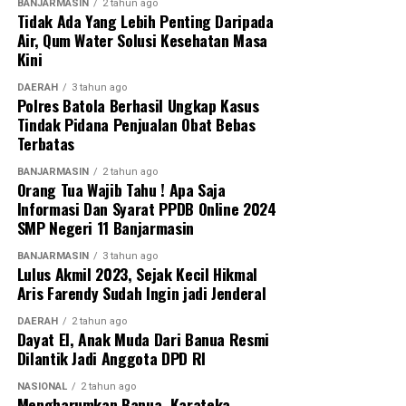
BANJARMASIN
2 tahun ago
Tidak Ada Yang Lebih Penting Daripada
Messenger
0
Twitter
0
Air, Qum Water Solusi Kesehatan Masa
Kini
DAERAH
3 tahun ago
Polres Batola Berhasil Ungkap Kasus
Tindak Pidana Penjualan Obat Bebas
Terbatas
BANJARMASIN
2 tahun ago
Orang Tua Wajib Tahu ! Apa Saja
Informasi Dan Syarat PPDB Online 2024
SMP Negeri 11 Banjarmasin
BANJARMASIN
3 tahun ago
Lulus Akmil 2023, Sejak Kecil Hikmal
Aris Farendy Sudah Ingin jadi Jenderal
DAERAH
2 tahun ago
Dayat El, Anak Muda Dari Banua Resmi
Dilantik Jadi Anggota DPD RI
NASIONAL
2 tahun ago
Mengharumkan Banua, Karateka