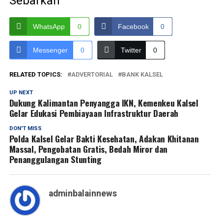
Sebarkan
WhatsApp
0
Facebook
0
Messenger
0
Twitter
0
RELATED TOPICS:
ADVERTORIAL
BANK KALSEL
UP NEXT
Dukung Kalimantan Penyangga IKN, Kemenkeu Kalsel
Gelar Edukasi Pembiayaan Infrastruktur Daerah
DON'T MISS
Polda Kalsel Gelar Bakti Kesehatan, Adakan Khitanan
Massal, Pengobatan Gratis, Bedah Miror dan
Penanggulangan Stunting
adminbalainnews