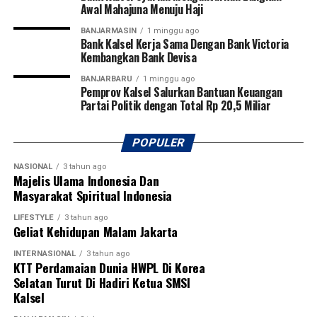
Awal Mahajuna Menuju Haji
membawa nama harum Kalimantan Selatan dan
Kalimantan Tengah di tingkat nasional bahkan
BANJARMASIN
1 minggu ago
Bank Kalsel Kerja Sama Dengan Bank Victoria
internasional.
Kembangkan Bank Devisa
Pembukaan turnamen semakin meriah dengan laga
BANJARBARU
1 minggu ago
Pemprov Kalsel Salurkan Bantuan Keuangan
perdana yang mempertemukan tim Kabupaten Tapin
Partai Politik dengan Total Rp 20,5 Miliar
melawan Kabupaten Hulu Sungai Utara (HSU). Kegiatan
ini juga mendapat dukungan penuh dari PSSI
Kalimantan Selatan, KONI Kalimantan Selatan, serta
POPULER
berbagai organisasi olahraga lainnya sebagai bentuk
NASIONAL
3 tahun ago
komitmen bersama dalam memajukan sepak bola dan
Majelis Ulama Indonesia Dan
melahirkan generasi atlet berprestasi di Banua.
Masyarakat Spiritual Indonesia
[adv/adpim]
LIFESTYLE
3 tahun ago
Geliat Kehidupan Malam Jakarta
Post Views:
19
INTERNASIONAL
3 tahun ago
Sebarkan
KTT Perdamaian Dunia HWPL Di Korea
Selatan Turut Di Hadiri Ketua SMSI
Kalsel
WhatsApp
0
Facebook
0