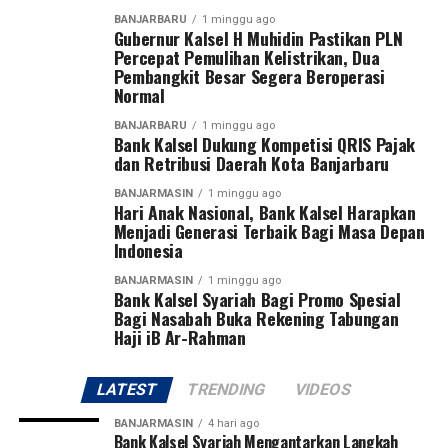
turnamen sepak bola ini untuk mencari bibit-bibit anak
BANJARBARU
1 minggu ago
Gubernur Kalsel H Muhidin Pastikan PLN
muda dari kedua provinsi tersebut,” ujar Pangdam Zainal
Percepat Pemulihan Kelistrikan, Dua
Arifin.
Pembangkit Besar Segera Beroperasi
Normal
Pangdam menegaskan sepak bola bukan hanya olahraga
BANJARBARU
1 minggu ago
yang paling digemari masyarakat, tetapi juga sarana
Bank Kalsel Dukung Kompetisi QRIS Pajak
membentuk karakter generasi muda melalui nilai
dan Retribusi Daerah Kota Banjarbaru
disiplin, kerja sama, sportivitas, dan semangat juang.
BANJARMASIN
1 minggu ago
Hari Anak Nasional, Bank Kalsel Harapkan
Turnamen ini diikuti 27 tim, terdiri dari 13 klub asal
Menjadi Generasi Terbaik Bagi Masa Depan
Indonesia
Kalimantan Selatan dan 14 klub asal Kalimantan
Tengah. Dua tim terbaik dari masing-masing provinsi
BANJARMASIN
1 minggu ago
Bank Kalsel Syariah Bagi Promo Spesial
akan melaju ke putaran final Pangdam XXII/Tambun
Bagi Nasabah Buka Rekening Tabungan
Bungai Cup 2026 yang dijadwalkan berlangsung di
Haji iB Ar-Rahman
Stadion Sangga Buana, Kalimantan Tengah, pada 6–8
Agustus 2026.
LATEST
TRENDING
VIDEOS
Pangdam juga berharap dari kompetisi perdana tersebut
BANJARMASIN
4 hari ago
akan lahir pemain-pemain potensial yang mampu
Bank Kalsel Syariah Mengantarkan Langkah