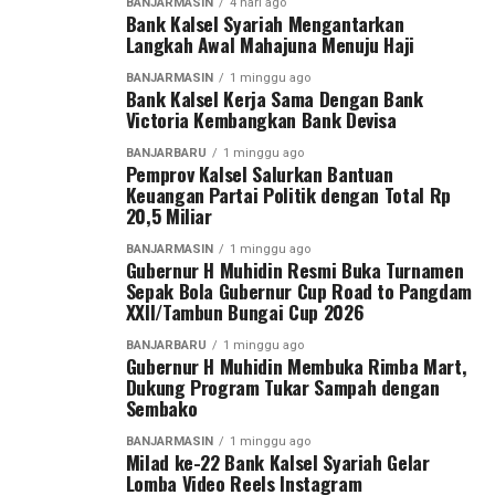
BANJARMASIN
4 hari ago
penuh kasih agar anak-anak dapat tumbuh, bermimpi,
Bank Kalsel Syariah Mengantarkan
Dengan mengucapkan Bismillahirrahmanirrahim,
Langkah Awal Mahajuna Menuju Haji
dan menjadi generasi terbaik bagi masa depan
Gubernur H. Muhidin secara resmi membuka Turnamen
Indonesia,” demikian pesan Bank Kalsel. [adv/riv]
Sepak Bola Gubernur Cup Road to Pangdam
BANJARMASIN
1 minggu ago
Bank Kalsel Kerja Sama Dengan Bank
XXII/Tambun Bungai Cup 2026.
Victoria Kembangkan Bank Devisa
Post Views:
36
Sementara itu, Pangdam XXII/Tambun Bungai Mayjen
Sebarkan
BANJARBARU
1 minggu ago
Pemprov Kalsel Salurkan Bantuan
TNI Zainal Arifin menegaskan turnamen ini merupakan
Keuangan Partai Politik dengan Total Rp
langkah nyata Kodam XXII/Tambun Bungai dalam
20,5 Miliar
WhatsApp
0
Facebook
0
membangun ekosistem pembinaan sepak bola di dua
BANJARMASIN
1 minggu ago
wilayah yang berada di bawah tanggung jawabnya, yakni
Gubernur H Muhidin Resmi Buka Turnamen
Messenger
0
Twitter
0
Kalimantan Selatan dan Kalimantan Tengah.
Sepak Bola Gubernur Cup Road to Pangdam
XXII/Tambun Bungai Cup 2026
Menurut Pangdam, sebagai kodam yang baru berdiri
BANJARBARU
1 minggu ago
sekitar satu tahun, diperlukan wadah kompetisi yang
Gubernur H Muhidin Membuka Rimba Mart,
Dukung Program Tukar Sampah dengan
mampu menjaring talenta-talenta muda terbaik.
Sembako
“Karena kita baru berdiri sekitar satu tahun dan
BANJARMASIN
1 minggu ago
Milad ke-22 Bank Kalsel Syariah Gelar
memiliki dua wilayah, yaitu Kalimantan Tengah dan
Lomba Video Reels Instagram
Kalimantan Selatan. Oleh karena itu, kami menggelar