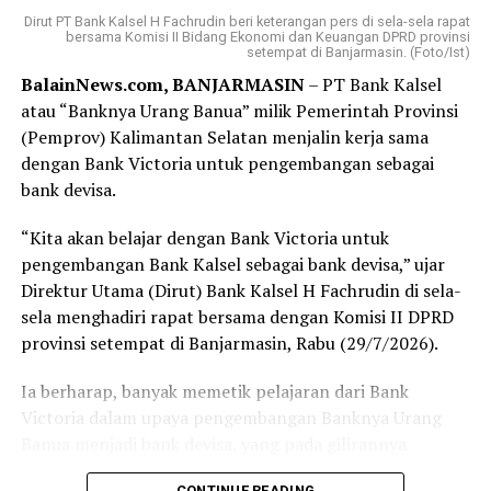
petugas keamanan yang memberikan formulir serta
Dirut PT Bank Kalsel H Fachrudin beri keterangan pers di sela-sela rapat
nomor antrean. Yang membuat saya terkesan, bahkan
bersama Komisi II Bidang Ekonomi dan Keuangan DPRD provinsi
setempat di Banjarmasin. (Foto/Ist)
sebelum formulir selesai saya isi, nomor antrean saya
BalainNews.com, BANJARMASIN
– PT Bank Kalsel
sudah dipanggil. Proses pembukaan rekening
atau “Banknya Urang Banua” milik Pemerintah Provinsi
berlangsung cepat, tertib, dan pelayanan yang diberikan
(Pemprov) Kalimantan Selatan menjalin kerja sama
terasa ramah serta membantu.
dengan Bank Victoria untuk pengembangan sebagai
Bagi sebagian orang, membuka rekening mungkin
bank devisa.
merupakan hal biasa. Namun bagi saya, hari ini menjadi
“Kita akan belajar dengan Bank Victoria untuk
langkah awal yang penuh makna. Tabungan Haji bukan
pengembangan Bank Kalsel sebagai bank devisa,” ujar
sekadar buku tabungan, melainkan ikhtiar kecil untuk
Direktur Utama (Dirut) Bank Kalsel H Fachrudin di sela-
mendekatkan diri pada impian besar, yaitu memenuhi
sela menghadiri rapat bersama dengan Komisi II DPRD
panggilan Allah SWT ke Tanah Suci.
provinsi setempat di Banjarmasin, Rabu (29/7/2026).
Terima kasih kepada Bank Kalsel Syariah atas pelayanan
Ia berharap, banyak memetik pelajaran dari Bank
yang baik serta program yang mendorong masyarakat
Victoria dalam upaya pengembangan Banknya Urang
untuk mulai mempersiapkan ibadah haji sejak dini.
Banua menjadi bank devisa, yang pada gilirannya
Semoga langkah kecil ini menjadi awal yang diberkahi
kemanfaatannya bagi pembangunan daerah dan
dan membawa saya menuju kesempatan menunaikan
CONTINUE READING