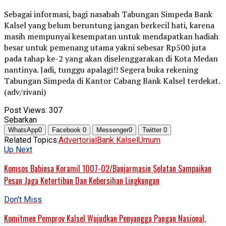
Sebagai informasi, bagi nasabah Tabungan Simpeda Bank
Kalsel yang belum beruntung jangan berkecil hati, karena
masih mempunyai kesempatan untuk mendapatkan hadiah
besar untuk pemenang utama yakni sebesar Rp500 juta
pada tahap ke-2 yang akan diselenggarakan di Kota Medan
nantinya. Jadi, tunggu apalagi!! Segera buka rekening
Tabungan Simpeda di Kantor Cabang Bank Kalsel terdekat.
(adv/rivani)
Post Views:
307
Sebarkan
WhatsApp
0
Facebook
0
Messenger
0
Twitter
0
Related Topics:
Advertorial
Bank Kalsel
Umum
Up Next
Komsos Babinsa Koramil 1007-02/Banjarmasin Selatan Sampaikan
Pesan Jaga Ketertiban Dan Kebersihan Lingkungan
Don't Miss
Komitmen Pemprov Kalsel Wujudkan Penyangga Pangan Nasional,